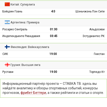
Китай: Суперлига
Бэйцзин Гоань
4:0
Шэньчжэнь Пэн Сити
Аргентина: Примера
Росарио Сентраль
01:30
Альдосиви
Индепендьенте Ривадавия
03:45
Эстудиантес РК
Финляндия: Вейккауслиига
СИК
19:00
Гнистан
Грузия: Высшая лига
Рустави
19:00
Торпедо Кт
Информационный партнёр проекта — СТАВКА ТВ: здесь вы
найдёте аналитику и обзоры спортивных событий, конкурсы
прогнозов,
фрибет Беттери
, а также рейтинги и статьи о спорте.