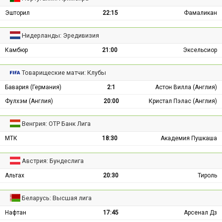
Эшторил
22:15
Фамаликан
Нидерланды: Эредивизия
Камбюр
21:00
Эксельсиор
Товарищеские матчи: Клубы
Бавария (Германия)
2:1
Астон Вилла (Англия)
Фулхэм (Англия)
20:00
Кристал Пэлас (Англия)
Венгрия: ОТР Банк Лига
МТК
18:30
Академия Пушкаша
Австрия: Бундеслига
Альтах
20:30
Тироль
Беларусь: Высшая лига
Нафтан
17:45
Арсенал Дз