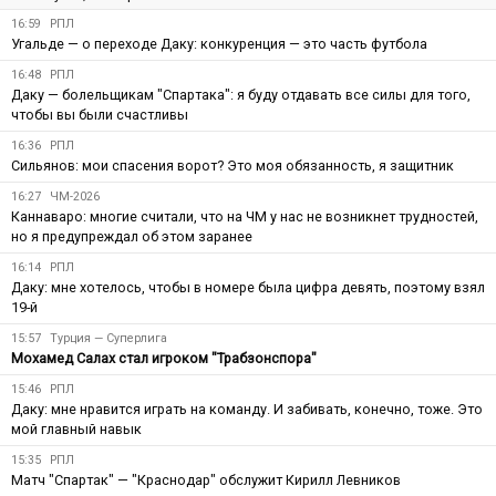
16:59
РПЛ
Угальде — о переходе Даку: конкуренция — это часть футбола
16:48
РПЛ
Даку — болельщикам "Спартака": я буду отдавать все силы для того,
чтобы вы были счастливы
16:36
РПЛ
Сильянов: мои спасения ворот? Это моя обязанность, я защитник
16:27
ЧМ-2026
Каннаваро: многие считали, что на ЧМ у нас не возникнет трудностей,
но я предупреждал об этом заранее
16:14
РПЛ
Даку: мне хотелось, чтобы в номере была цифра девять, поэтому взял
19-й
15:57
Турция — Суперлига
Мохамед Салах стал игроком "Трабзонспора"
15:46
РПЛ
Даку: мне нравится играть на команду. И забивать, конечно, тоже. Это
мой главный навык
15:35
РПЛ
Матч "Спартак" — "Краснодар" обслужит Кирилл Левников