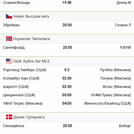
Славия-Мозырь
19:45
Днепр М
Чехия: Высшая лига
Зброёвка
20:00
Слован Л
Норвегия: Типпелига
Саннефьорд
20:00
КФУМ
США: Кубок Лиг MLS
Портленд Тимберс (США)
5:2
Пуэбла (Мексика)
Коламбус Крю (США)
02:30
Пачука (Мексика)
Шарлотт (США)
02:30
Атлас (Мексика)
Цинциннати (США)
03:00
УНАМ Пумас (Мексика)
УАНЛ Тигрес (Мексика)
04:00
Миннесота Юнайтед (США)
Дания: Суперлига
Сённерйюск
20:00
Виборг