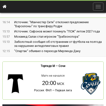
Togg
navig
16:14
Источник: "Манчестер Сити" отклонил предложение
"Барселоны" по трансферу Родри
15:13
Источник: Сафонов может покинуть "ПСЖ" летом 2027 года
15:57
Мохамед Салах стал игроком "Трабзонспора"
15:13
Заболотный сообщил об отстранении от футбола на полгода
за нарушение антидопинговых правил
12:15
"Спартак" объявил о переходе Мирлинда Даку
Торпедо М
—
Сочи
Матч не начался
20:00
Россия: ФНЛ — Первая лига