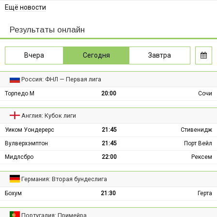
Ещё новости
Результаты онлайн
Вчера
Сегодня
Завтра
Россия: ФНЛ — Первая лига
Торпедо М
20:00
Сочи
Англия: Кубок лиги
Уиком Уондерерс
21:45
Стивенидж
Вулверхэмптон
21:45
Порт Вейл
Мидлсбро
22:00
Рексем
Германия: Вторая бундеслига
Бохум
21:30
Герта
Португалия: Примейра