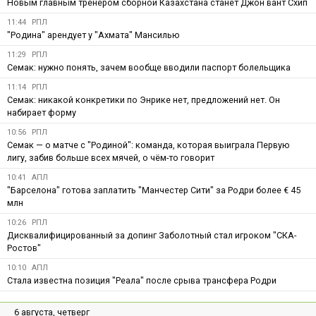
Новым главным тренером сборной Казахстана станет Джон вант Схип
11:44
РПЛ
"Родина" арендует у "Ахмата" Мансилью
11:29
РПЛ
Семак: нужно понять, зачем вообще вводили паспорт болельщика
11:14
РПЛ
Семак: никакой конкретики по Энрике нет, предложений нет. Он
набирает форму
10:56
РПЛ
Семак — о матче с "Родиной": команда, которая выиграла Первую
лигу, забив больше всех мячей, о чём-то говорит
10:41
АПЛ
"Барселона" готова заплатить "Манчестер Сити" за Родри более € 45
млн
10:26
РПЛ
Дисквалифицированный за допинг Заболотный стал игроком "СКА-
Ростов"
10:10
АПЛ
Стала известна позиция "Реала" после срыва трансфера Родри
6 августа, четверг