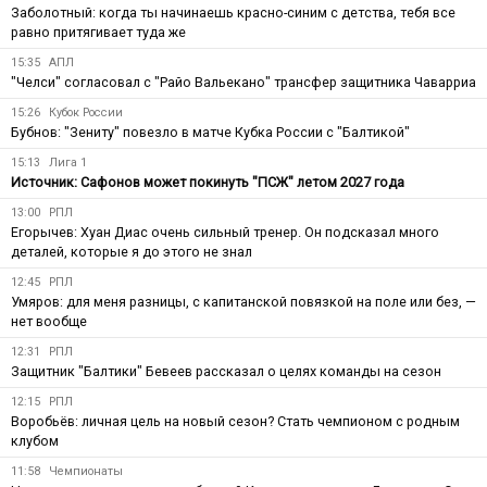
Заболотный: когда ты начинаешь красно-синим с детства, тебя все
равно притягивает туда же
15:35
АПЛ
"Челси" согласовал с "Райо Вальекано" трансфер защитника Чаварриа
15:26
Кубок России
Бубнов: "Зениту" повезло в матче Кубка России с "Балтикой"
15:13
Лига 1
Источник: Сафонов может покинуть "ПСЖ" летом 2027 года
13:00
РПЛ
Егорычев: Хуан Диас очень сильный тренер. Он подсказал много
деталей, которые я до этого не знал
12:45
РПЛ
Умяров: для меня разницы, с капитанской повязкой на поле или без, —
нет вообще
12:31
РПЛ
Защитник "Балтики" Бевеев рассказал о целях команды на сезон
12:15
РПЛ
Воробьёв: личная цель на новый сезон? Стать чемпионом с родным
клубом
11:58
Чемпионаты