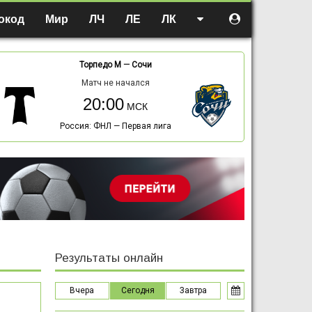
окод
Мир
ЛЧ
ЛЕ
ЛК
Торпедо М
—
Сочи
Матч не начался
20:00
Россия: ФНЛ — Первая лига
Результаты онлайн
Вчера
Сегодня
Завтра