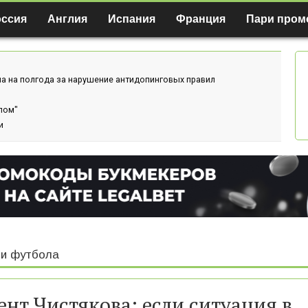
оссия
Англия
Испания
Франция
Пари пром
а на полгода за нарушение антидопинговых правил
лом"
и
и футбола
ент Чистякова: если ситуация в