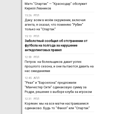
Матч "Спартак" — "Краснодар" обслужит
Кирилл Левников
15:26
РПЛ
Даку: всем в моём окружении, включая
агента, я сказал, что поменяю "Рубин"
только на "Спартак"
15:13
РПЛ
Заболотный сообщил об отстранении от
футбола на полгода за нарушение
антидопинговых правил
12:59
РПЛ
Петров: на болельщиков давит успех
прошлого сезона, и они пытаются давить на
нас ожиданиями
12:45
АПЛ
"Реал" и "Барселона" предложили
"Манчестер Сити" одинаковую сумму за
Родри, решение о выборе клуба за игроком
12:31
РПЛ
Корякин: мы на все матчи настраиваемся
одинаково. Будь то "Факел" или "Спартак"