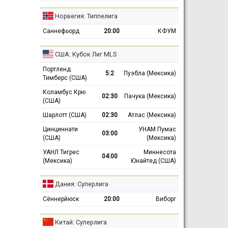
Норвегия: Типпелига
Саннефьорд
20:00
КФУМ
США: Кубок Лиг MLS
Портленд
5:2
Пуэбла (Мексика)
Тимберс (США)
Коламбус Крю
02:30
Пачука (Мексика)
(США)
Шарлотт (США)
02:30
Атлас (Мексика)
Цинциннати
УНАМ Пумас
03:00
(США)
(Мексика)
УАНЛ Тигрес
Миннесота
04:00
(Мексика)
Юнайтед (США)
Дания: Суперлига
Сённерйюск
20:00
Виборг
Китай: Суперлига