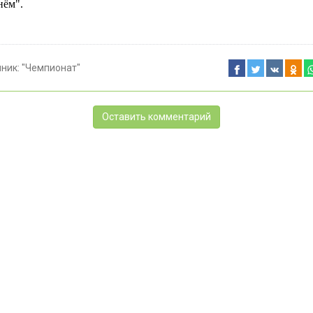
нём".
чник:
"Чемпионат"
Оставить комментарий