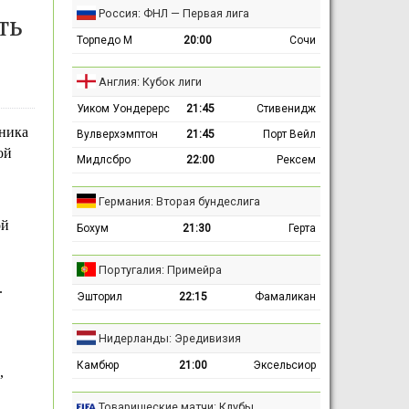
Россия: ФНЛ — Первая лига
ть
Торпедо М
20:00
Сочи
Англия: Кубок лиги
Уиком Уондерерс
21:45
Стивенидж
ника
Вулверхэмптон
21:45
Порт Вейл
ой
Мидлсбро
22:00
Рексем
Германия: Вторая бундеслига
ой
Бохум
21:30
Герта
Португалия: Примейра
.
Эшторил
22:15
Фамаликан
Нидерланды: Эредивизия
Камбюр
21:00
Эксельсиор
,
Товарищеские матчи: Клубы