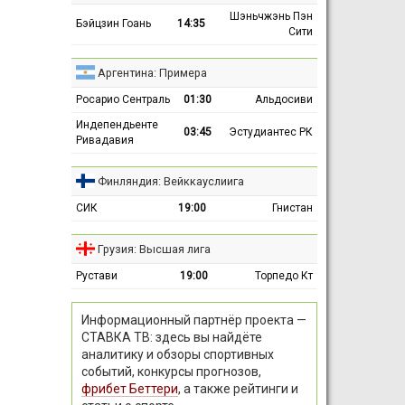
Шэньчжэнь Пэн
Бэйцзин Гоань
14:35
Сити
Аргентина: Примера
Росарио Сентраль
01:30
Альдосиви
Индепендьенте
03:45
Эстудиантес РК
Ривадавия
Финляндия: Вейккауслиига
СИК
19:00
Гнистан
Грузия: Высшая лига
Рустави
19:00
Торпедо Кт
Информационный партнёр проекта —
СТАВКА ТВ: здесь вы найдёте
аналитику и обзоры спортивных
событий, конкурсы прогнозов,
фрибет Беттери
, а также рейтинги и