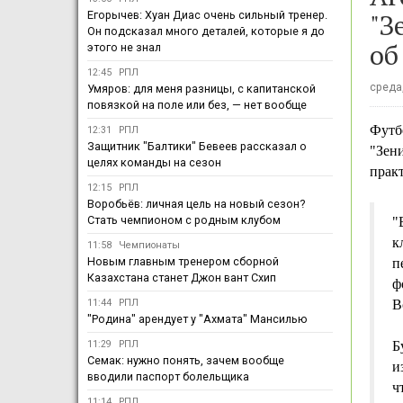
"З
Егорычев: Хуан Диас очень сильный тренер.
Он подсказал много деталей, которые я до
об
этого не знал
12:45
РПЛ
среда,
Умяров: для меня разницы, с капитанской
повязкой на поле или без, — нет вообще
Футб
12:31
РПЛ
Защитник "Балтики" Бевеев рассказал о
"Зен
целях команды на сезон
практ
12:15
РПЛ
Воробьёв: личная цель на новый сезон?
Стать чемпионом с родным клубом
"
к
11:58
Чемпионаты
Новым главным тренером сборной
п
Казахстана станет Джон вант Схип
ф
11:44
РПЛ
В
"Родина" арендует у "Ахмата" Мансилью
11:29
РПЛ
Б
Семак: нужно понять, зачем вообще
и
вводили паспорт болельщика
ч
11:14
РПЛ