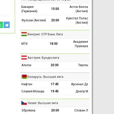
Бавария
Астон Вилла
15:00
(Германия)
(Англия)
Кристал Пэлас
Фулхэм (Англия)
20:00
(Англия)
Венгрия: ОТР Банк Лига
Академия
МТК
18:30
Пушкаша
Австрия: Бундеслига
Альтах
20:30
Тироль
Беларусь: Высшая лига
Нафтан
17:45
Арсенал Дз
Славия-Мозырь
19:45
Днепр М
Чехия: Высшая лига
Зброёвка
20:00
Слован Л