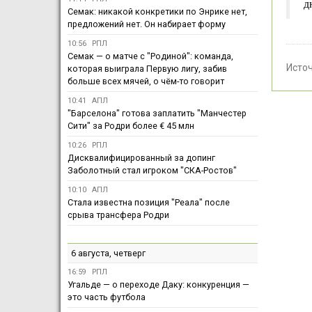
д
Семак: никакой конкретики по Энрике нет,
предложений нет. Он набирает форму
10:56
РПЛ
Семак — о матче с "Родиной": команда,
Исто
которая выиграла Первую лигу, забив
больше всех мячей, о чём-то говорит
10:41
АПЛ
"Барселона" готова заплатить "Манчестер
Сити" за Родри более € 45 млн
10:26
РПЛ
Дисквалифицированный за допинг
Заболотный стал игроком "СКА-Ростов"
10:10
АПЛ
Стала известна позиция "Реала" после
срыва трансфера Родри
6 августа, четверг
16:59
РПЛ
Угальде — о переходе Даку: конкуренция —
это часть футбола