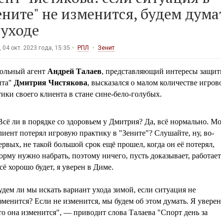
ените" не изменится, будем дума
 уходе
 04 окт. 2023 года, 15:35
РПЛ
Зенит
ольный агент
Андрей Талаев
, представляющий интересы защит
ита"
Дмитрия Чистякова
, высказался о малом количестве игров
ики своего клиента в стане сине-бело-голубых.
Всё ли в порядке со здоровьем у Дмитрия? Да, всё нормально. М
лиент потерял игровую практику в "Зените"? Слушайте, ну, во-
ервых, не такой большой срок ещё прошел, когда он её потерял,
орму нужно набрать, поэтому ничего, пусть доказывает, работает
сё хорошо будет, я уверен в Диме.
удем ли мы искать вариант ухода зимой, если ситуация не
зменится? Если не изменится, мы будем об этом думать. Я уверен
то она изменится", — приводит слова Талаева "Спорт день за