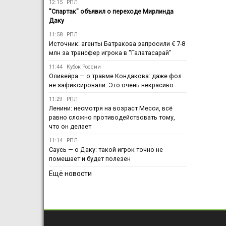
12:15
РПЛ
"Спартак" объявил о переходе Мирлинда
Даку
11:58
РПЛ
Источник: агенты Батракова запросили € 7-8
млн за трансфер игрока в "Галатасарай"
11:44
Кубок России
Оливейра — о травме Кондакова: даже фол
не зафиксировали. Это очень некрасиво
11:29
РПЛ
Ленини: несмотря на возраст Месси, всё
равно сложно противодействовать тому,
что он делает
11:14
РПЛ
Саусь — о Даку: такой игрок точно не
помешает и будет полезен
Ещё новости