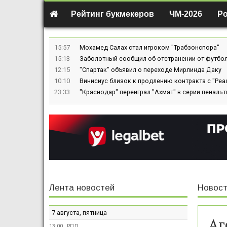
Рейтинг букмекеров
ЧМ-2026
Р
15:57
Мохамед Салах стал игроком "Трабзонспора"
15:13
Заболотный сообщил об отстранении от футбол
12:15
"Спартак" объявил о переходе Мирлинда Даку
10:10
Винисиус близок к продлению контракта с "Реа
23:33
"Краснодар" переиграл "Ахмат" в серии пенальт
Лента новостей
Новост
7 августа, пятница
Аг
13:00
РПЛ