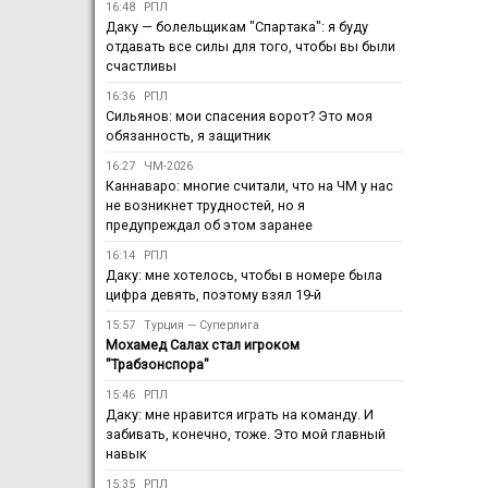
16:48
РПЛ
Даку — болельщикам "Спартака": я буду
отдавать все силы для того, чтобы вы были
счастливы
16:36
РПЛ
Сильянов: мои спасения ворот? Это моя
обязанность, я защитник
16:27
ЧМ-2026
Каннаваро: многие считали, что на ЧМ у нас
не возникнет трудностей, но я
предупреждал об этом заранее
16:14
РПЛ
Даку: мне хотелось, чтобы в номере была
цифра девять, поэтому взял 19-й
15:57
Турция — Суперлига
Мохамед Салах стал игроком
"Трабзонспора"
15:46
РПЛ
Даку: мне нравится играть на команду. И
забивать, конечно, тоже. Это мой главный
навык
15:35
РПЛ