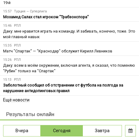
19-й
15:57
Турция — Суперлига
Мохамед Салах стал игроком "Трабзонспора"
15:46
РПЛ
Даку: мне нравится играть на команду. И забивать, конечно, тоже. Это
мой главный навык
15:35
РПЛ
Матч "Спартак" — "Краснодар" обслужит Кирилл Левников
15:26
РПЛ
Даку: всем в моём окружении, включая агента, я сказал, что поменяю
"Рубин" только на "Спартак"
15:13
РПЛ
Заболотный сообщил об отстранении от футбола на полгода за
нарушение антидопинговых правил
Ещё новости
Результаты онлайн
Вчера
Сегодня
Завтра