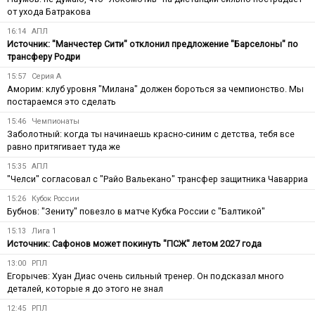
от ухода Батракова
16:14
АПЛ
Источник: "Манчестер Сити" отклонил предложение "Барселоны" по
трансферу Родри
15:57
Серия А
Аморим: клуб уровня "Милана" должен бороться за чемпионство. Мы
постараемся это сделать
15:46
Чемпионаты
Заболотный: когда ты начинаешь красно-синим с детства, тебя все
равно притягивает туда же
15:35
АПЛ
"Челси" согласовал с "Райо Вальекано" трансфер защитника Чаварриа
15:26
Кубок России
Бубнов: "Зениту" повезло в матче Кубка России с "Балтикой"
15:13
Лига 1
Источник: Сафонов может покинуть "ПСЖ" летом 2027 года
13:00
РПЛ
Егорычев: Хуан Диас очень сильный тренер. Он подсказал много
деталей, которые я до этого не знал
12:45
РПЛ