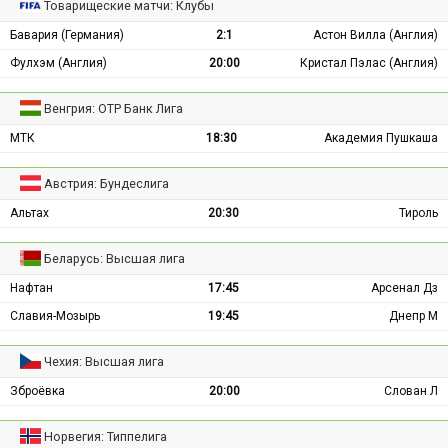
Товарищеские матчи: Клубы
Бавария (Германия)
2:1
Астон Вилла (Англия)
Фулхэм (Англия)
20:00
Кристал Пэлас (Англия)
Венгрия: ОТР Банк Лига
МТК
18:30
Академия Пушкаша
Австрия: Бундеслига
Альтах
20:30
Тироль
Беларусь: Высшая лига
Нафтан
17:45
Арсенал Дз
Славия-Мозырь
19:45
Днепр М
Чехия: Высшая лига
Зброёвка
20:00
Слован Л
Норвегия: Типпелига