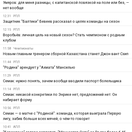
Умяров: для меня разницы, с капитанской повязкой на поле или без, —
нет вообще
12:31
РПЛ
Защитник "Балтики" Бевеев рассказал о целях команды на сезон
12:15
РПЛ
Воробьёв: личная цель на новый сезон? Стать чемпионом с родным
клубом
11:58
Чемпионаты
Новым главным тренером сборной Казахстана станет Джон вант Схип
11:44
РПЛ
"Родина" арендует у "Ахмата" Мансилью
11:29
РПЛ
Семак: нужно понять, зачем вообще вводили паспорт болельщика
11:14
РПЛ
Семак: никакой конкретики по Энрике нет, предложений нет. Он
набирает форму
10:56
РПЛ
Семак — о матче с "Родиной": команда, которая выиграла Первую
лигу, забив больше всех мячей, о чём-то говорит
10:41
АПЛ