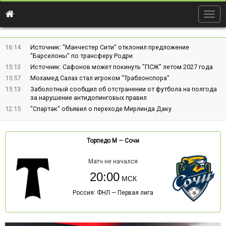
Togg
navig
16:14
Источник: "Манчестер Сити" отклонил предложение
"Барселоны" по трансферу Родри
15:13
Источник: Сафонов может покинуть "ПСЖ" летом 2027 года
15:57
Мохамед Салах стал игроком "Трабзонспора"
15:13
Заболотный сообщил об отстранении от футбола на полгода
за нарушение антидопинговых правил
12:15
"Спартак" объявил о переходе Мирлинда Даку
Торпедо М
—
Сочи
Матч не начался
20:00
Россия: ФНЛ — Первая лига