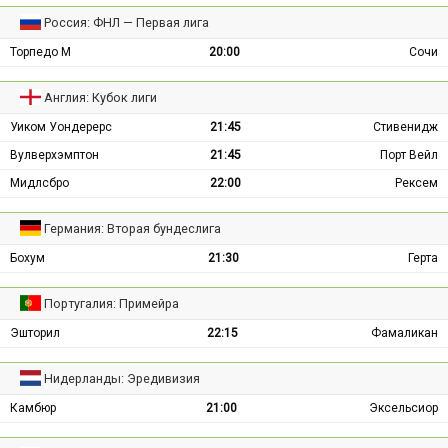
Россия: ФНЛ — Первая лига
Торпедо М
20:00
Сочи
Англия: Кубок лиги
Уиком Уондерерс
21:45
Стивенидж
Вулверхэмптон
21:45
Порт Вейл
Мидлсбро
22:00
Рексем
Германия: Вторая бундеслига
Бохум
21:30
Герта
Португалия: Примейра
Эшторил
22:15
Фамаликан
Нидерланды: Эредивизия
Камбюр
21:00
Эксельсиор