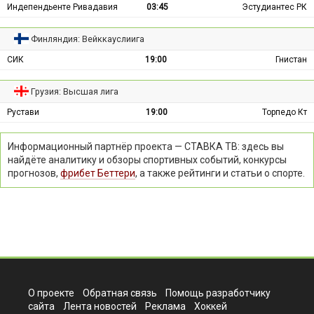
Индепендьенте Ривадавия
03:45
Эстудиантес РК
Финляндия: Вейккауслиига
СИК
19:00
Гнистан
Грузия: Высшая лига
Рустави
19:00
Торпедо Кт
Информационный партнёр проекта — СТАВКА ТВ: здесь вы
найдёте аналитику и обзоры спортивных событий, конкурсы
прогнозов,
фрибет Беттери
, а также рейтинги и статьи о спорте.
О проекте
Обратная связь
Помощь разработчику
сайта
Лента новостей
Реклама
Хоккей