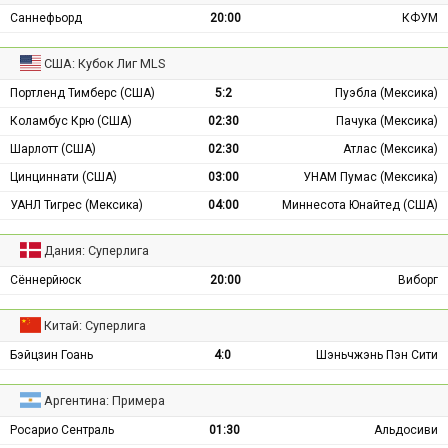
Саннефьорд
20:00
КФУМ
США: Кубок Лиг MLS
Портленд Тимберс (США)
5:2
Пуэбла (Мексика)
Коламбус Крю (США)
02:30
Пачука (Мексика)
Шарлотт (США)
02:30
Атлас (Мексика)
Цинциннати (США)
03:00
УНАМ Пумас (Мексика)
УАНЛ Тигрес (Мексика)
04:00
Миннесота Юнайтед (США)
Дания: Суперлига
Сённерйюск
20:00
Виборг
Китай: Суперлига
Бэйцзин Гоань
4:0
Шэньчжэнь Пэн Сити
Аргентина: Примера
Росарио Сентраль
01:30
Альдосиви