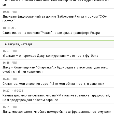
"Барселона" готова заплатить "Манчестер Сити" за Родри более € 45
млн
10:26
РПЛ
Дисквалифицированный за допинг Заболотный стал игроком "СКА-
Ростов"
10:10
АПЛ
Стала известна позиция "Реала" после срыва трансфера Родри
6 августа, четверг
16:59
РПЛ
Угальде — о переходе Даку: конкуренция — это часть футбола
16:48
РПЛ
Даку — болельщикам "Спартака": я буду отдавать все силы для того,
чтобы вы были счастливы
16:36
РПЛ
Сильянов: мои спасения ворот? Это моя обязанность, я защитник
16:27
ЧМ-2026
Каннаваро: многие считали, что на ЧМ у нас не возникнет трудностей,
но я предупреждал об этом заранее
16:14
РПЛ
Даку: мне хотелось, чтобы в номере была цифра девять, поэтому взял