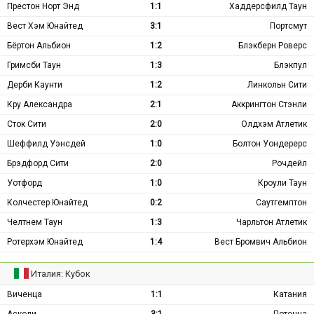
Престон Норт Энд
1:1
Хаддерсфилд Таун
Вест Хэм Юнайтед
3:1
Портсмут
Бёртон Альбион
1:2
Блэкберн Роверс
Гримсби Таун
1:3
Блэкпул
Дерби Каунти
1:2
Линкольн Сити
Кру Александра
2:1
Аккрингтон Стэнли
Сток Сити
2:0
Олдхэм Атлетик
Шеффилд Уэнсдей
1:0
Болтон Уондерерс
Брэдфорд Сити
2:0
Рочдейл
Уотфорд
1:0
Кроули Таун
Колчестер Юнайтед
0:2
Саутгемптон
Челтнем Таун
1:3
Чарльтон Атлетик
Ротерхэм Юнайтед
1:4
Вест Бромвич Альбион
Италия: Кубок
Виченца
1:1
Катания
Асколи
3:1
Потенца