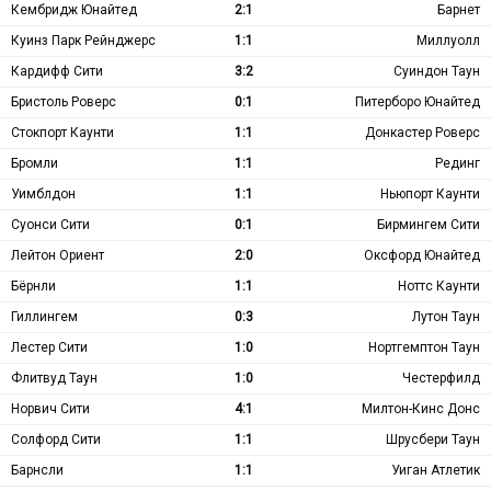
Кембридж Юнайтед
2:1
Барнет
Куинз Парк Рейнджерс
1:1
Миллуолл
Кардифф Сити
3:2
Суиндон Таун
Бристоль Роверс
0:1
Питерборо Юнайтед
Стокпорт Каунти
1:1
Донкастер Роверс
Бромли
1:1
Рединг
Уимблдон
1:1
Ньюпорт Каунти
Суонси Сити
0:1
Бирмингем Сити
Лейтон Ориент
2:0
Оксфорд Юнайтед
Бёрнли
1:1
Ноттс Каунти
Гиллингем
0:3
Лутон Таун
Лестер Сити
1:0
Нортгемптон Таун
Флитвуд Таун
1:0
Честерфилд
Норвич Сити
4:1
Милтон-Кинс Донс
Солфорд Сити
1:1
Шрусбери Таун
Барнсли
1:1
Уиган Атлетик