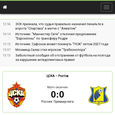
Togg
navig
12:56
ЭСК признала, что судья правильно назначил пенальти в
ворота "Спартака" в матче с "Ахматом"
16:14
Источник: "Манчестер Сити" отклонил предложение
"Барселоны" по трансферу Родри
15:13
Источник: Сафонов может покинуть "ПСЖ" летом 2027 года
15:57
Мохамед Салах стал игроком "Трабзонспора"
15:13
Заболотный сообщил об отстранении от футбола на полгода
за нарушение антидопинговых правил
ЦСКА
—
Ростов
Матч окончен
0
:
0
Россия: Премьер-лига