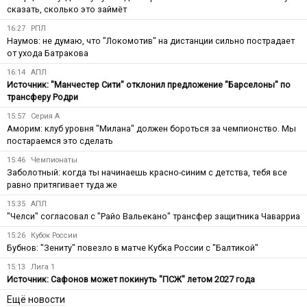
сказать, сколько это займёт
16:27
РПЛ
Наумов: не думаю, что "Локомотив" на дистанции сильно пострадает
от ухода Батракова
16:14
АПЛ
Источник: "Манчестер Сити" отклонил предложение "Барселоны" по
трансферу Родри
15:57
Серия А
Аморим: клуб уровня "Милана" должен бороться за чемпионство. Мы
постараемся это сделать
15:46
Чемпионаты
Заболотный: когда ты начинаешь красно-синим с детства, тебя все
равно притягивает туда же
15:35
АПЛ
"Челси" согласовал с "Райо Вальекано" трансфер защитника Чаварриа
15:26
Кубок России
Бубнов: "Зениту" повезло в матче Кубка России с "Балтикой"
15:13
Лига 1
Источник: Сафонов может покинуть "ПСЖ" летом 2027 года
Ещё новости