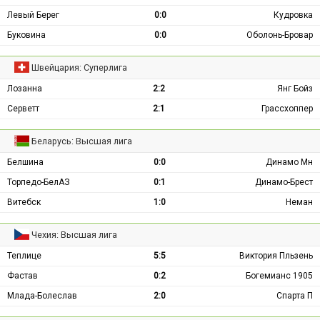
Левый Берег
0:0
Кудровка
Буковина
0:0
Оболонь-Бровар
Швейцария: Суперлига
Лозанна
2:2
Янг Бойз
Серветт
2:1
Грассхоппер
Беларусь: Высшая лига
Белшина
0:0
Динамо Мн
Торпедо-БелАЗ
0:1
Динамо-Брест
Витебск
1:0
Неман
Чехия: Высшая лига
Теплице
5:5
Виктория Пльзень
Фастав
0:2
Богемианс 1905
Млада-Болеслав
2:0
Спарта П