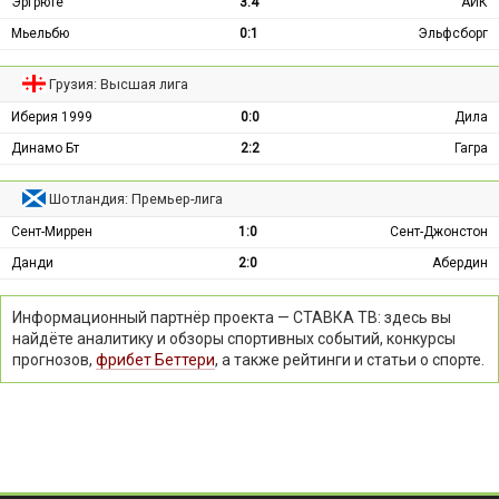
Эргрюте
3:4
АИК
Мьельбю
0:1
Эльфсборг
Грузия: Высшая лига
Иберия 1999
0:0
Дила
Динамо Бт
2:2
Гагра
Шотландия: Премьер-лига
Сент-Миррен
1:0
Сент-Джонстон
Данди
2:0
Абердин
Информационный партнёр проекта — СТАВКА ТВ: здесь вы
найдёте аналитику и обзоры спортивных событий, конкурсы
прогнозов,
фрибет Беттери
, а также рейтинги и статьи о спорте.