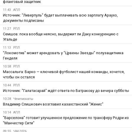
фланговый защитник
11:43
АПЛ
Источник: "Ливерпуль" будет выплачивать всю зарплату Араухо,
документы подписаны
11:27
РПЛ
Семшов: пока вообще неясно, выдержит ли Даку конкуренцию с
Угальде
11:13
РПЛ
"Локомотив" может арендовать у "Црвены Звезды" полузащитника
Генделя
10:58
РПЛ
Массалыга: Барко — ключевой футболист нашей команды, хочется,
чтобы он остался
10:44
РПЛ
Источник: "Галатасарай" ждёт ответа по Батракову до вечера субботы
10:28
Чемпионаты
Владимир Слишкович возглавил казахстанский "Женис"
10:14
АПЛ
"Барселона" готовит улучшенное предложение по трансферу Родри из
"Манчестер Сити"
09:55
ЧМ-2026