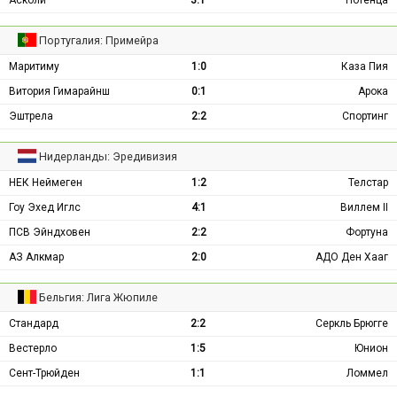
Португалия: Примейра
Маритиму
1:0
Каза Пия
Витория Гимарайнш
0:1
Арока
Эштрела
2:2
Спортинг
Нидерланды: Эредивизия
НЕК Неймеген
1:2
Телстар
Гоу Эхед Иглс
4:1
Виллем II
ПСВ Эйндховен
2:2
Фортуна
АЗ Алкмар
2:0
АДО Ден Хааг
Бельгия: Лига Жюпиле
Стандард
2:2
Серкль Брюгге
Вестерло
1:5
Юнион
Сент-Трюйден
1:1
Ломмел