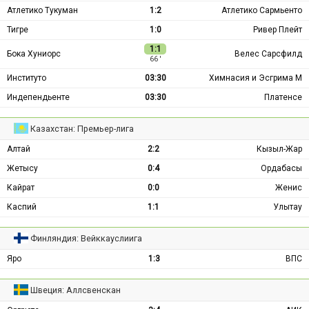
Атлетико Тукуман
1:2
Атлетико Сармьенто
Тигре
1:0
Ривер Плейт
1:1
Бока Хуниорс
Велес Сарсфилд
66 ′
Институто
03:30
Химнасия и Эсгрима М
Индепендьенте
03:30
Платенсе
Казахстан: Премьер-лига
Алтай
2:2
Кызыл-Жар
Жетысу
0:4
Ордабасы
Кайрат
0:0
Женис
Каспий
1:1
Улытау
Финляндия: Вейккауслиига
Яро
1:3
ВПС
Швеция: Аллсвенскан