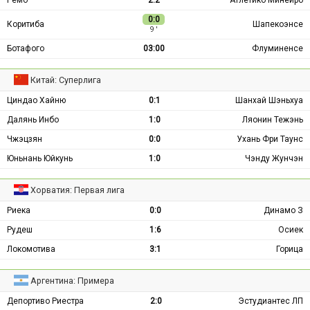
0:0
Коритиба
Шапекоэнсе
9 ′
Ботафого
03:00
Флуминенсе
Китай: Суперлига
Циндао Хайню
0:1
Шанхай Шэньхуа
Далянь Инбо
1:0
Ляонин Тежэнь
Чжэцзян
0:0
Ухань Фри Таунс
Юньнань Юйкунь
1:0
Чэнду Жунчэн
Хорватия: Первая лига
Риека
0:0
Динамо З
Рудеш
1:6
Осиек
Локомотива
3:1
Горица
Аргентина: Примера
Депортиво Риестра
2:0
Эстудиантес ЛП