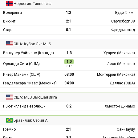
Норвегия: Типпелига
Волеренга
1:2
Будё-Глимт
Викинг
2:1
Сарпсборг 08
Старт
0:1
Фредрикстад
США: Кубок Лиг MLS
Ванкувер Уайткэпс (Канада)
1:3
Хуарес (Мексика)
1:0
Орландо Сити (США)
Леон (Мексика)
51 ′
Интер Майами (США)
03:00
Монтеррей (Мексика)
Гвадалахара Чивас (Мексика)
04:00
Даллас (США)
США: MLS Высшая лига
Нью-Инглэнд Революшн
0:2
Хьюстон Динамо
Бразилия: Серия А
Гремио
2:1
Сан-Паулу
Ремо
2:2
Атлетико Минейро