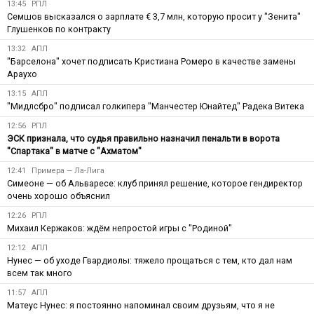
13:45
РПЛ
Семшов высказался о зарплате € 3,7 млн, которую просит у "Зенита"
Глушенков по контракту
13:32
АПЛ
"Барселона" хочет подписать Кристиана Ромеро в качестве замены
Араухо
13:15
АПЛ
"Мидлсбро" подписал голкипера "Манчестер Юнайтед" Радека Витека
12:56
РПЛ
ЭСК признала, что судья правильно назначил пенальти в ворота
"Спартака" в матче с "Ахматом"
12:41
Примера — Ла-Лига
Симеоне — об Альваресе: клуб принял решение, которое гендиректор
очень хорошо объяснил
12:26
РПЛ
Михаил Кержаков: ждём непростой игры с "Родиной"
12:12
АПЛ
Нунес — об уходе Гвардиолы: тяжело прощаться с тем, кто дал нам
всем так много
11:57
АПЛ
Матеус Нунес: я постоянно напоминал своим друзьям, что я не