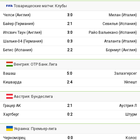
Товарищеские матчи: Клубы
Челси (Англия)
3:0
Милан (Италия)
Байер (Германия)
2:1
Севилья (Испания)
Ипсвич Таун (Англия)
3:0
Райо Вальекано (Испания)
Шальке-04 (Германия)
0:3
Аталанта (Италия)
Бетис (Испания)
2:2
Борнмут (Англия)
Венгрия: ОТР Банк Лига
Вашаш
5:0
Залаэгерсег
Кишварда
2:4
Уйпешт
Австрия: Бундеслига
Грацер АК
2:1
Аустрия Л
Хартберг
0:2
Штурм
Украина: Премьер-лига
Черноморец
0:0
Колос