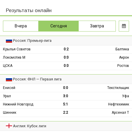
Результаты онлайн
Вчера
Сегодня
Завтра
Россия: Премьер-лига
Крылья Советов
0:2
Балтика
Локомотив М
0:0
Акрон
ЦСКА
0:0
Ростов
Россия: ФНЛ — Первая лига
Енисей
0:0
Текстильщик
Урал
3:0
Уфа
Нижний Новгород
5:1
Нефтехимик
Шинник
2:2
Арсенал Т
Англия: Кубок лиги