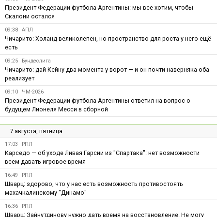
Президент Федерации футбола Аргентины: мы все хотим, чтобы
Скалони остался
09:38
АПЛ
Чичарито: Холанд великолепен, но пространство для роста у него ещё
есть
09:25
Бундеслига
Чичарито: дай Кейну два момента у ворот — и он почти наверняка оба
реализует
09:10
ЧМ-2026
Президент Федерации футбола Аргентины ответил на вопрос о
будущем Лионеля Месси в сборной
7 августа, пятница
17:03
РПЛ
Карседо — об уходе Ливая Гарсии из "Спартака": нет возможности
всем давать игровое время
16:49
РПЛ
Шварц: здорово, что у нас есть возможность противостоять
махачкалинскому "Динамо"
16:36
РПЛ
Шварц: Зайнутдинову нужно дать время на восстановление. Не могу