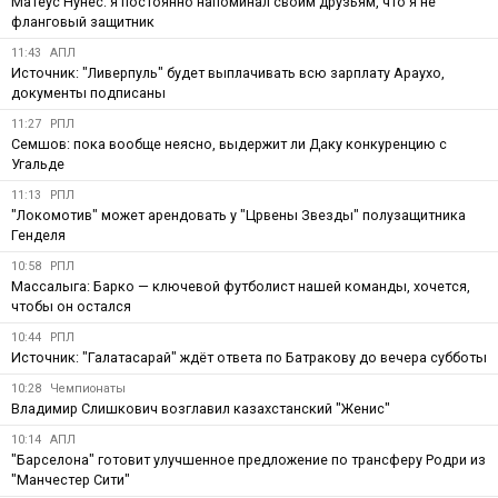
Матеус Нунес: я постоянно напоминал своим друзьям, что я не
фланговый защитник
11:43
АПЛ
Источник: "Ливерпуль" будет выплачивать всю зарплату Араухо,
документы подписаны
11:27
РПЛ
Семшов: пока вообще неясно, выдержит ли Даку конкуренцию с
Угальде
11:13
РПЛ
"Локомотив" может арендовать у "Црвены Звезды" полузащитника
Генделя
10:58
РПЛ
Массалыга: Барко — ключевой футболист нашей команды, хочется,
чтобы он остался
10:44
РПЛ
Источник: "Галатасарай" ждёт ответа по Батракову до вечера субботы
10:28
Чемпионаты
Владимир Слишкович возглавил казахстанский "Женис"
10:14
АПЛ
"Барселона" готовит улучшенное предложение по трансферу Родри из
"Манчестер Сити"