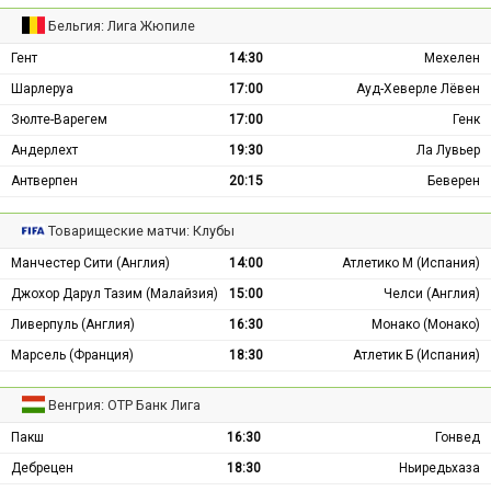
Бельгия: Лига Жюпиле
Гент
14:30
Мехелен
Шарлеруа
17:00
Ауд-Хеверле Лёвен
Зюлте-Варегем
17:00
Генк
Андерлехт
19:30
Ла Лувьер
Антверпен
20:15
Беверен
Товарищеские матчи: Клубы
Манчестер Сити (Англия)
14:00
Атлетико М (Испания)
Джохор Дарул Тазим (Малайзия)
15:00
Челси (Англия)
Ливерпуль (Англия)
16:30
Монако (Монако)
Марсель (Франция)
18:30
Атлетик Б (Испания)
Венгрия: ОТР Банк Лига
Пакш
16:30
Гонвед
Дебрецен
18:30
Ньиредьхаза