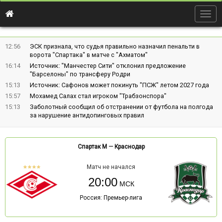
Togg
navig
12:56
ЭСК признала, что судья правильно назначил пенальти в
ворота "Спартака" в матче с "Ахматом"
16:14
Источник: "Манчестер Сити" отклонил предложение
"Барселоны" по трансферу Родри
15:13
Источник: Сафонов может покинуть "ПСЖ" летом 2027 года
15:57
Мохамед Салах стал игроком "Трабзонспора"
15:13
Заболотный сообщил об отстранении от футбола на полгода
за нарушение антидопинговых правил
Спартак М
—
Краснодар
Матч не начался
20:00
Россия: Премьер-лига