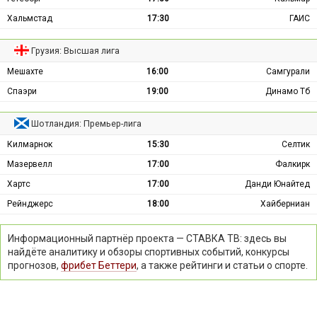
Хальмстад
17:30
ГАИС
Грузия: Высшая лига
Мешахте
16:00
Самгурали
Спаэри
19:00
Динамо Тб
Шотландия: Премьер-лига
Килмарнок
15:30
Селтик
Мазервелл
17:00
Фалкирк
Хартс
17:00
Данди Юнайтед
Рейнджерс
18:00
Хайберниан
Информационный партнёр проекта — СТАВКА ТВ: здесь вы
найдёте аналитику и обзоры спортивных событий, конкурсы
прогнозов,
фрибет Беттери
, а также рейтинги и статьи о спорте.