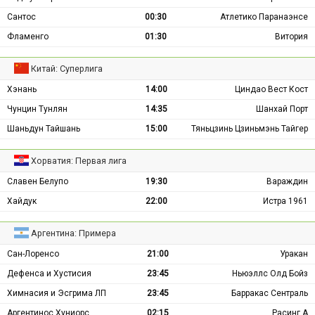
Сантос
00:30
Атлетико Паранаэнсе
Фламенго
01:30
Витория
Китай: Суперлига
Хэнань
14:00
Циндао Вест Кост
Чунцин Тунлян
14:35
Шанхай Порт
Шаньдун Тайшань
15:00
Тяньцзинь Цзиньмэнь Тайгер
Хорватия: Первая лига
Славен Белупо
19:30
Вараждин
Хайдук
22:00
Истра 1961
Аргентина: Примера
Сан-Лоренсо
21:00
Уракан
Дефенса и Хустисия
23:45
Ньюэллс Олд Бойз
Химнасия и Эсгрима ЛП
23:45
Барракас Сентраль
Аргентинос Хуниорс
02:15
Расинг А