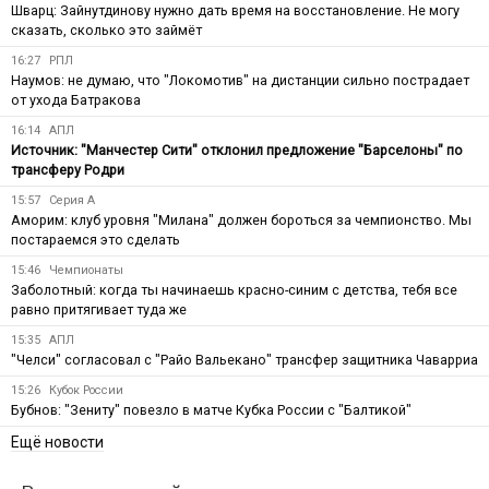
Шварц: Зайнутдинову нужно дать время на восстановление. Не могу
сказать, сколько это займёт
16:27
РПЛ
Наумов: не думаю, что "Локомотив" на дистанции сильно пострадает
от ухода Батракова
16:14
АПЛ
Источник: "Манчестер Сити" отклонил предложение "Барселоны" по
трансферу Родри
15:57
Серия А
Аморим: клуб уровня "Милана" должен бороться за чемпионство. Мы
постараемся это сделать
15:46
Чемпионаты
Заболотный: когда ты начинаешь красно-синим с детства, тебя все
равно притягивает туда же
15:35
АПЛ
"Челси" согласовал с "Райо Вальекано" трансфер защитника Чаварриа
15:26
Кубок России
Бубнов: "Зениту" повезло в матче Кубка России с "Балтикой"
Ещё новости