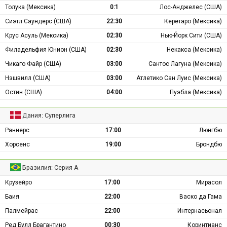
Толука (Мексика)
0:1
Лос-Анджелес (США)
Сиэтл Саундерс (США)
22:30
Керетаро (Мексика)
Крус Асуль (Мексика)
02:30
Нью-Йорк Сити (США)
Филадельфия Юнион (США)
02:30
Некакса (Мексика)
Чикаго Файр (США)
03:00
Сантос Лагуна (Мексика)
Нэшвилл (США)
03:00
Атлетико Сан Луис (Мексика)
Остин (США)
04:00
Пуэбла (Мексика)
Дания: Суперлига
Раннерс
17:00
Люнгбю
Хорсенс
19:00
Брондбю
Бразилия: Серия А
Крузейро
17:00
Мирасол
Баия
22:00
Васко да Гама
Палмейрас
22:00
Интернасьонал
Ред Булл Брагантино
00:30
Коринтианс