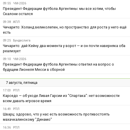
09:55
ЧМ-2026
Президент Федерации футбола Аргентины: мы все хотим, чтобы
Скалони остался
09:38
АПЛ
Чичарито: Холанд великолепен, но пространство для роста у него ещё
есть
09:25
Бундеслига
Чичарито: дай Кейну два момента у ворот — и он почти наверняка оба
реализует
09:10
ЧМ-2026
Президент Федерации футбола Аргентины ответил на вопрос о
будущем Лионеля Месси в сборной
7 августа, пятница
17:03
РПЛ
Карседо — об уходе Ливая Гарсии из "Спартака": нет возможности
всем давать игровое время
16:49
РПЛ
Шварц: здорово, что у нас есть возможность противостоять
махачкалинскому "Динамо"
16:36
РПЛ