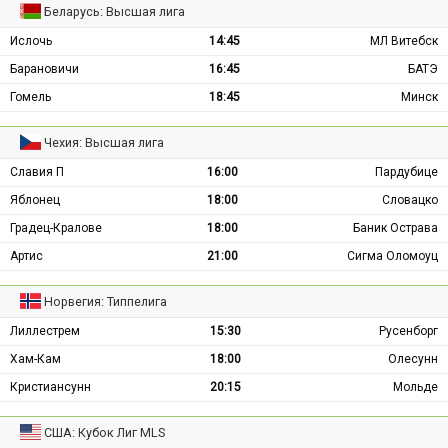
Беларусь: Высшая лига
Ислочь
14:45
МЛ Витебск
Барановичи
16:45
БАТЭ
Гомель
18:45
Минск
Чехия: Высшая лига
Славия П
16:00
Пардубице
Яблонец
18:00
Словацко
Градец-Кралове
18:00
Баник Острава
Артис
21:00
Сигма Оломоуц
Норвегия: Типпелига
Лиллестрем
15:30
Русенборг
Хам-Кам
18:00
Олесунн
Кристиансунн
20:15
Мольде
США: Кубок Лиг MLS