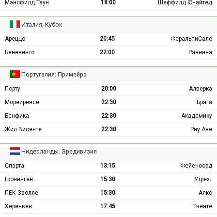
Мэнсфилд Таун
18:00
Шеффилд Юнайтед
Италия: Кубок
Ареццо
20:45
ФеральпиСало
Беневенто
22:00
Равенна
Португалия: Примейра
Порту
20:00
Алверка
Морейренсе
22:30
Брага
Бенфика
22:30
Академику
Жил Висенте
22:30
Риу Аве
Нидерланды: Эредивизия
Спарта
13:15
Фейеноорд
Гронинген
15:30
Утрехт
ПЕК Зволле
15:30
Аякс
Херенвен
17:45
Твенте