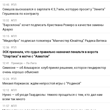
13:45
РПЛ
Семшов высказался о зарплате € 3,7 млн, которую просит у "Зенита"
Глушенков по контракту
13:32
АПЛ
"Барселона" хочет подписать Кристиана Ромеро в качестве замены
Араухо
13:15
АПЛ
"Мидлсбро" подписал голкипера "Манчестер Юнайтед" Радека Витека
12:56
РПЛ
ЭСК признала, что судья правильно назначил пенальти в ворота
"Спартака" в матче с "Ахматом"
12:41
Примера — Ла-Лига
Симеоне — об Альваресе: клуб принял решение, которое гендиректор
очень хорошо объяснил
12:26
РПЛ
Михаил Кержаков: ждём непростой игры с "Родиной"
12:12
АПЛ
Нунес — об уходе Гвардиолы: тяжело прощаться с тем, кто дал нам
всем так много
11:57
АПЛ