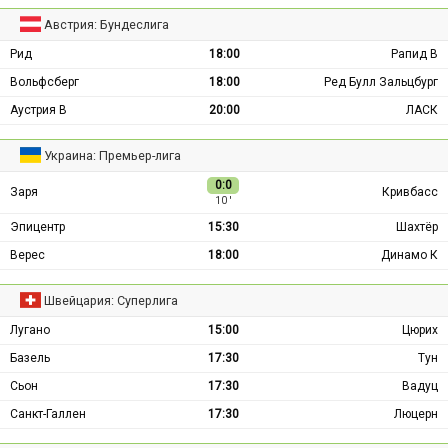
Австрия: Бундеслига
Рид
18:00
Рапид В
Вольфсберг
18:00
Ред Булл Зальцбург
Аустрия В
20:00
ЛАСК
Украина: Премьер-лига
0:0
Заря
Кривбасс
10 ′
Эпицентр
15:30
Шахтёр
Верес
18:00
Динамо К
Швейцария: Суперлига
Лугано
15:00
Цюрих
Базель
17:30
Тун
Сьон
17:30
Вадуц
Санкт-Галлен
17:30
Люцерн