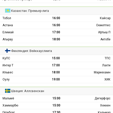
Казахстан: Премьер-лига
Тобол
16:00
Кайсар
Астана
16:00
Окжетпес
Елимай
17:00
Иртыш П
Атырау
18:00
Актобе
Финляндия: Вейккауслиига
КуПС
15:00
ТПС
Интер Т
17:00
Лахти
Ильвес
18:00
Мариехамн
Оулу
19:00
ХИК
Швеция: Аллсвенскан
Мальмё
15:00
Дегерфорс
Хаммарбю
15:00
Хеккен
Гётеборг
17:30
Кальмар