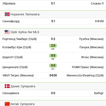
Зброёвка
0:1
Слован Л
Норвегия: Типпелига
Саннефьорд
0:1
КФУМ
США: Кубок Лиг MLS
Портленд Тимберс (США)
5:2
Пуэбла (Мексика)
2:0
Коламбус Крю (США)
Пачука (Мексика)
48 ′
0:0
Шарлотт (США)
Атлас (Мексика)
48 ′
0:0
Цинциннати (США)
УНАМ Пумас (Мексика)
36 ′
УАНЛ Тигрес (Мексика)
04:00
Миннесота Юнайтед (США)
Дания: Суперлига
Сённерйюск
0:0
Виборг
Китай: Суперлига