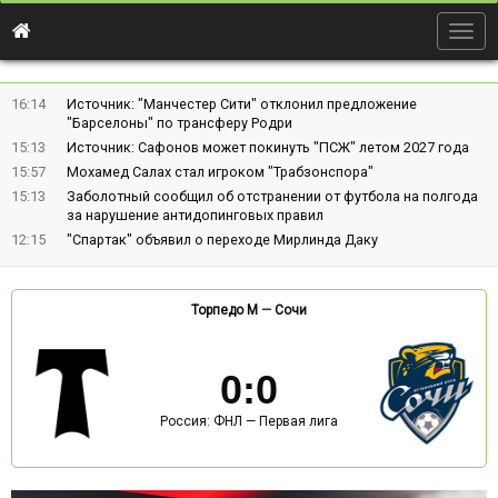
Togg
navig
16:14
Источник: "Манчестер Сити" отклонил предложение
"Барселоны" по трансферу Родри
15:13
Источник: Сафонов может покинуть "ПСЖ" летом 2027 года
15:57
Мохамед Салах стал игроком "Трабзонспора"
15:13
Заболотный сообщил об отстранении от футбола на полгода
за нарушение антидопинговых правил
12:15
"Спартак" объявил о переходе Мирлинда Даку
Торпедо М
—
Сочи
0
:
0
Россия: ФНЛ — Первая лига