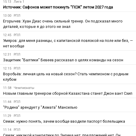
15:13
Лига 1
Источник: Сафонов может покинуть "ПСЖ" летом 2027 года
13:00
РПЛ
Егорычев: Хуан Диас очень сильный тренер. Он подсказал много
деталей, которые я до этого не знал
12:45
РПЛ
Умяров: для меня разницы, с капитанской повязкой на поле или без, —
нет вообще
12:31
РПЛ
Защитник "Балтики" Бевеев рассказал о целях команды на сезон
12:15
РПЛ
Воробьёв: личная цель на новый сезон? Стать чемпионом с родным
клубом
11:58
Чемпионаты
Новым главным тренером сборной Казахстана станет Джон вант Схип
11:44
РПЛ
"Родина" арендует у "Ахмата" Мансилью
11:29
РПЛ
Семак: нужно понять, зачем вообще вводили паспорт болельщика
11:14
РПЛ
Семак: никакой конкретики по Энрике нет, предложений нет. Он