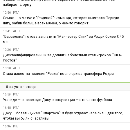
набирает форму
10:56
РПЛ
Семак — о матче с "Родиной": команда, которая выиграла Первую
лигу, забив больше всех мячей, о чём-то говорит
10:41
АПЛ
"Барселона" готова заплатить "Манчестер Сити" за Родри более € 45
млн
10:26
РПЛ
Дисквалифицированный за допинг Заболотный стал игроком "СКА-
Ростов"
10:10
АПЛ
Стала известна позиция "Реала" после срыва трансфера Родри
6 августа, четверг
16:59
РПЛ
Угальде — о переходе Даку: конкуренция — это часть футбола
16:48
РПЛ
Даку — болельщикам "Спартака": я буду отдавать все силы для того,
чтобы вы были счастливы
16:36
РПЛ