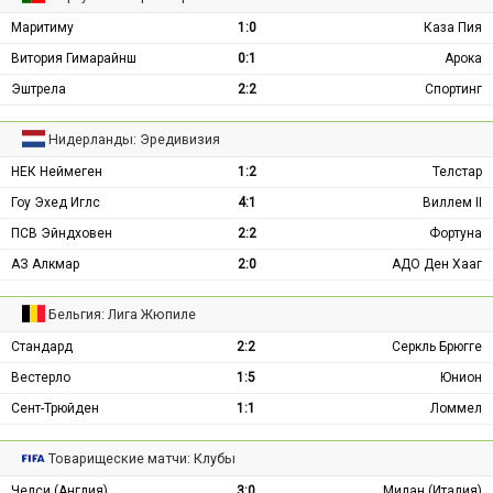
Маритиму
1:0
Каза Пия
Витория Гимарайнш
0:1
Арока
Эштрела
2:2
Спортинг
Нидерланды: Эредивизия
НЕК Неймеген
1:2
Телстар
Гоу Эхед Иглс
4:1
Виллем II
ПСВ Эйндховен
2:2
Фортуна
АЗ Алкмар
2:0
АДО Ден Хааг
Бельгия: Лига Жюпиле
Стандард
2:2
Серкль Брюгге
Вестерло
1:5
Юнион
Сент-Трюйден
1:1
Ломмел
Товарищеские матчи: Клубы
Челси (Англия)
3:0
Милан (Италия)