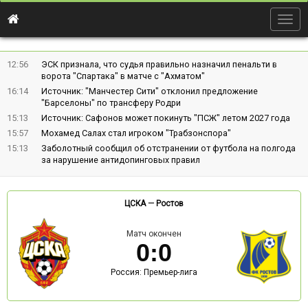
Togg
navig
12:56
ЭСК признала, что судья правильно назначил пенальти в
ворота "Спартака" в матче с "Ахматом"
16:14
Источник: "Манчестер Сити" отклонил предложение
"Барселоны" по трансферу Родри
15:13
Источник: Сафонов может покинуть "ПСЖ" летом 2027 года
15:57
Мохамед Салах стал игроком "Трабзонспора"
15:13
Заболотный сообщил об отстранении от футбола на полгода
за нарушение антидопинговых правил
ЦСКА
—
Ростов
Матч окончен
0
:
0
Россия: Премьер-лига