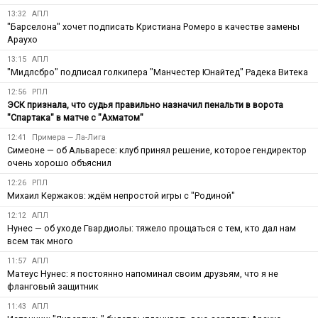
13:32
АПЛ
"Барселона" хочет подписать Кристиана Ромеро в качестве замены
Араухо
13:15
АПЛ
"Мидлсбро" подписал голкипера "Манчестер Юнайтед" Радека Витека
12:56
РПЛ
ЭСК признала, что судья правильно назначил пенальти в ворота
"Спартака" в матче с "Ахматом"
12:41
Примера — Ла-Лига
Симеоне — об Альваресе: клуб принял решение, которое гендиректор
очень хорошо объяснил
12:26
РПЛ
Михаил Кержаков: ждём непростой игры с "Родиной"
12:12
АПЛ
Нунес — об уходе Гвардиолы: тяжело прощаться с тем, кто дал нам
всем так много
11:57
АПЛ
Матеус Нунес: я постоянно напоминал своим друзьям, что я не
фланговый защитник
11:43
АПЛ