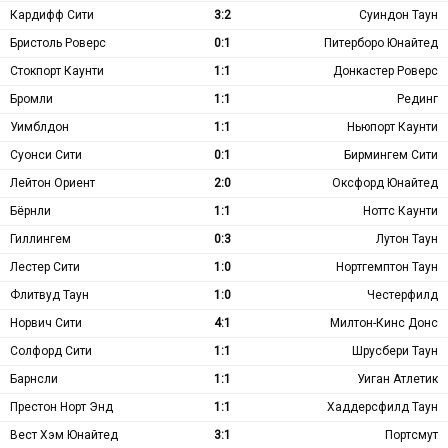
Кардифф Сити
3:2
Суиндон Таун
Бристоль Роверс
0:1
Питерборо Юнайтед
Стокпорт Каунти
1:1
Донкастер Роверс
Бромли
1:1
Рединг
Уимблдон
1:1
Ньюпорт Каунти
Суонси Сити
0:1
Бирмингем Сити
Лейтон Ориент
2:0
Оксфорд Юнайтед
Бёрнли
1:1
Ноттс Каунти
Гиллингем
0:3
Лутон Таун
Лестер Сити
1:0
Нортгемптон Таун
Флитвуд Таун
1:0
Честерфилд
Норвич Сити
4:1
Милтон-Кинс Донс
Солфорд Сити
1:1
Шрусбери Таун
Барнсли
1:1
Уиган Атлетик
Престон Норт Энд
1:1
Хаддерсфилд Таун
Вест Хэм Юнайтед
3:1
Портсмут