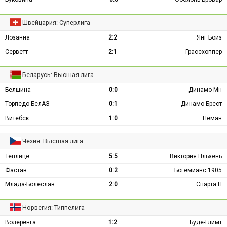
Швейцария: Суперлига
Лозанна
2:2
Янг Бойз
Серветт
2:1
Грассхоппер
Беларусь: Высшая лига
Белшина
0:0
Динамо Мн
Торпедо-БелАЗ
0:1
Динамо-Брест
Витебск
1:0
Неман
Чехия: Высшая лига
Теплице
5:5
Виктория Пльзень
Фастав
0:2
Богемианс 1905
Млада-Болеслав
2:0
Спарта П
Норвегия: Типпелига
Волеренга
1:2
Будё-Глимт