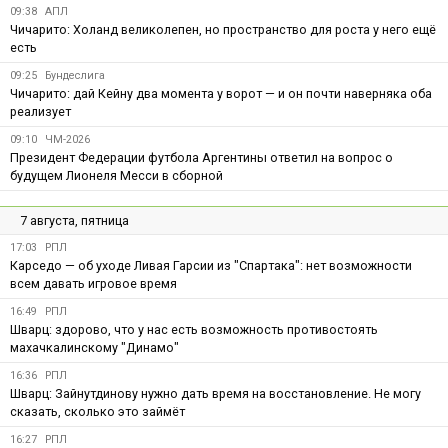
09:38
АПЛ
Чичарито: Холанд великолепен, но пространство для роста у него ещё
есть
09:25
Бундеслига
Чичарито: дай Кейну два момента у ворот — и он почти наверняка оба
реализует
09:10
ЧМ-2026
Президент Федерации футбола Аргентины ответил на вопрос о
будущем Лионеля Месси в сборной
7 августа, пятница
17:03
РПЛ
Карседо — об уходе Ливая Гарсии из "Спартака": нет возможности
всем давать игровое время
16:49
РПЛ
Шварц: здорово, что у нас есть возможность противостоять
махачкалинскому "Динамо"
16:36
РПЛ
Шварц: Зайнутдинову нужно дать время на восстановление. Не могу
сказать, сколько это займёт
16:27
РПЛ