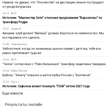
Наумов: не думаю, что "Локомотив" на дистанции сильно пострадает
от ухода Батракова
16:14
АПЛ
Источник: "Манчестер Сити" отклонил предложение "Барселоны" по
трансферу Родри
15:57
Серия А
Аморим: клуб уровня "Милана" должен бороться за чемпионство. Мы
постараемся это сделать
15:46
Чемпионаты
Заболотный: когда ты начинаешь красно-синим с детства, тебя все
равно притягивает туда же
15:35
АПЛ
"Челси" согласовал с "Райо Вальекано" трансфер защитника Чаварриа
15:26
Кубок России
Бубнов: "Зениту" повезло в матче Кубка России с "Балтикой"
15:13
Лига 1
Источник: Сафонов может покинуть "ПСЖ" летом 2027 года
Ещё новости
Результаты онлайн