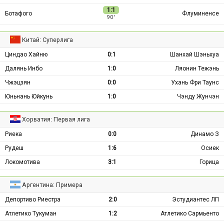
1:1
Ботафого
Флуминенсе
90 ′
Китай: Суперлига
Циндао Хайню
0:1
Шанхай Шэньхуа
Далянь Инбо
1:0
Ляонин Тежэнь
Чжэцзян
0:0
Ухань Фри Таунс
Юньнань Юйкунь
1:0
Чэнду Жунчэн
Хорватия: Первая лига
Риека
0:0
Динамо З
Рудеш
1:6
Осиек
Локомотива
3:1
Горица
Аргентина: Примера
Депортиво Риестра
2:0
Эстудиантес ЛП
Атлетико Тукуман
1:2
Атлетико Сармьенто