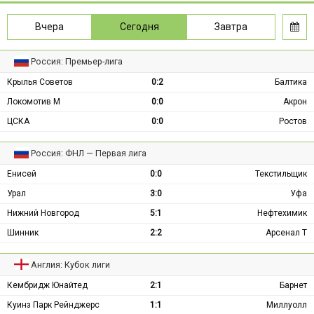
Вчера
Сегодня
Завтра
Россия: Премьер-лига
Крылья Советов
0:2
Балтика
Локомотив М
0:0
Акрон
ЦСКА
0:0
Ростов
Россия: ФНЛ — Первая лига
Енисей
0:0
Текстильщик
Урал
3:0
Уфа
Нижний Новгород
5:1
Нефтехимик
Шинник
2:2
Арсенал Т
Англия: Кубок лиги
Кембридж Юнайтед
2:1
Барнет
Куинз Парк Рейнджерс
1:1
Миллуолл