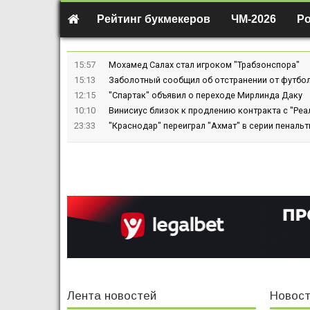
Рейтинг букмекеров
ЧМ-2026
Р
15:57
Мохамед Салах стал игроком "Трабзонспора"
15:13
Заболотный сообщил об отстранении от футбол
12:15
"Спартак" объявил о переходе Мирлинда Даку
10:10
Винисиус близок к продлению контракта с "Реа
23:33
"Краснодар" переиграл "Ахмат" в серии пенальт
Лента новостей
Новост