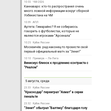
10:55
ЧМ-2026
Каннаваро: кто-то распространил очень
много ложной информации вокруг сборной
Узбекистана на ЧМ
10:39
АПЛ
Артета: Гимарайнс? Я не собираюсь
говорить о футболистах, которые не
являются игроками "Арсенала"
10:25
Кубок России
Москвичёв: рад наконец-то провести свой
первый официальный матч за "Зенит"
10:10
Примера — Ла-Лига
Винисиус близок к продлению контракта с
"Реалом"
5 августа, среда
23:33
Кубок России
"Краснодар" переиграл "Ахмат" в серии
пенальти
23:32
Кубок России
"Зенит" обыграл "Балтику" благодаря голу