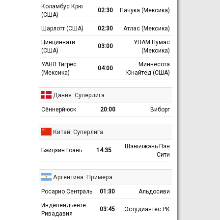
Коламбус Крю
02:30
Пачука (Мексика)
(США)
Шарлотт (США)
02:30
Атлас (Мексика)
Цинциннати
УНАМ Пумас
03:00
(США)
(Мексика)
УАНЛ Тигрес
Миннесота
04:00
(Мексика)
Юнайтед (США)
Дания: Суперлига
Сённерйюск
20:00
Виборг
Китай: Суперлига
Шэньчжэнь Пэн
Бэйцзин Гоань
14:35
Сити
Аргентина: Примера
Росарио Сентраль
01:30
Альдосиви
Индепендьенте
03:45
Эстудиантес РК
Ривадавия