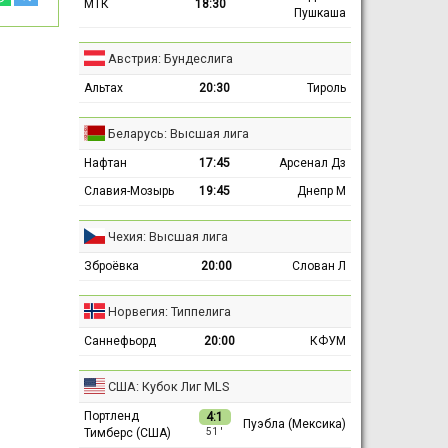
МТК
18:30
Пушкаша
Австрия: Бундеслига
Альтах
20:30
Тироль
Беларусь: Высшая лига
Нафтан
17:45
Арсенал Дз
Славия-Мозырь
19:45
Днепр М
Чехия: Высшая лига
Зброёвка
20:00
Слован Л
Норвегия: Типпелига
Саннефьорд
20:00
КФУМ
США: Кубок Лиг MLS
Портленд
4:1
Пуэбла (Мексика)
Тимберс (США)
51 ′