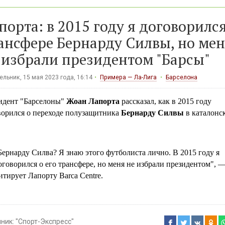
порта: в 2015 году я договорился
ансфере Бернарду Силвы, но ме
 избрали президентом "Барсы"
льник, 15 мая 2023 года, 16:14
Примера — Ла-Лига
Барселона
идент "Барселоны"
Жоан Лапорта
рассказал, как в 2015 году
ворился о переходе полузащитника
Бернарду Силвы
в каталонс
Бернарду Силва? Я знаю этого футболиста лично. В 2015 году я
оговорился о его трансфере, но меня не избрали президентом", 
итирует Лапорту Barca Centre.
чник:
"Спорт-Экспресс"