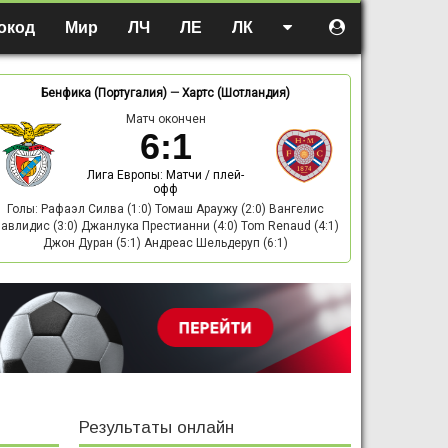
окод
Мир
ЛЧ
ЛЕ
ЛК
Бенфика (Португалия)
—
Хартс (Шотландия)
Матч окончен
6
:
1
Лига Европы: Матчи / плей-
офф
Голы: Рафаэл Силва (1:0) Томаш Араужу (2:0) Вангелис
авлидис (3:0) Джанлука Престианни (4:0) Tom Renaud (4:1)
Джон Дуран (5:1) Андреас Шельдеруп (6:1)
Результаты онлайн