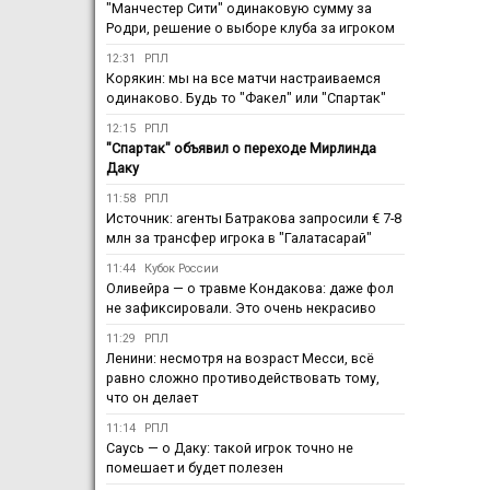
"Манчестер Сити" одинаковую сумму за
Родри, решение о выборе клуба за игроком
12:31
РПЛ
Корякин: мы на все матчи настраиваемся
одинаково. Будь то "Факел" или "Спартак"
12:15
РПЛ
"Спартак" объявил о переходе Мирлинда
Даку
11:58
РПЛ
Источник: агенты Батракова запросили € 7-8
млн за трансфер игрока в "Галатасарай"
11:44
Кубок России
Оливейра — о травме Кондакова: даже фол
не зафиксировали. Это очень некрасиво
11:29
РПЛ
Ленини: несмотря на возраст Месси, всё
равно сложно противодействовать тому,
что он делает
11:14
РПЛ
Саусь — о Даку: такой игрок точно не
помешает и будет полезен