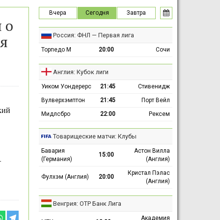
Вчера
Сегодня
Завтра
 о
Россия: ФНЛ — Первая лига
ня
Торпедо М
20:00
Сочи
Англия: Кубок лиги
Уиком Уондерерс
21:45
Стивенидж
Вулверхэмптон
21:45
Порт Вейл
кий
Мидлсбро
22:00
Рексем
Товарищеские матчи: Клубы
Бавария
Астон Вилла
15:00
(Германия)
(Англия)
—
Кристал Пэлас
Фулхэм (Англия)
20:00
(Англия)
Венгрия: ОТР Банк Лига
Академия