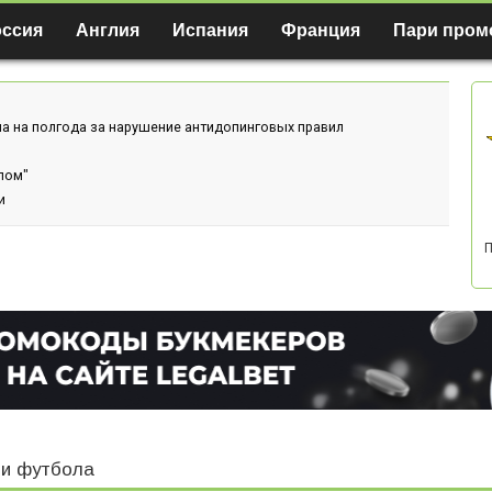
оссия
Англия
Испания
Франция
Пари пром
а на полгода за нарушение антидопинговых правил
лом"
и
П
и футбола