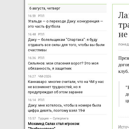
6 августа, четверг
Ла
16:59
РПЛ
тр
Угальде — о переходе Даку: конкуренция —
это часть футбола
не
16:48
РПЛ
Даку — болельщикам "Спартака": я буду
понеде
отдавать все силы для того, чтобы вы были
счастливы
През
16:36
РПЛ
Сильянов: мои спасения ворот? Это моя
дого
обязанность, я защитник
клуб.
16:27
ЧМ-2026
Каннаваро: многие считали, что на ЧМ у нас
не возникнет трудностей, но я
"
предупреждал об этом заранее
д
16:14
РПЛ
ц
Даку: мне хотелось, чтобы в номере была
цифра девять, поэтому взял 19-й
15:57
Турция — Суперлига
Мохамед Салах стал игроком
Исто
"Трабзонспора"