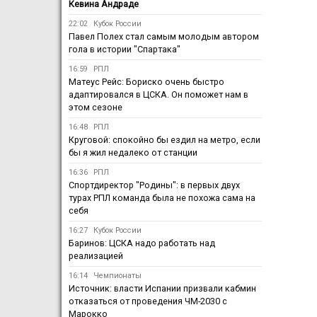
Кевина Андраде
22:02
Кубок России
Павел Полех стал самым молодым автором
гола в истории "Спартака"
16:59
РПЛ
Матеус Рейс: Бориско очень быстро
адаптировался в ЦСКА. Он поможет нам в
этом сезоне
16:48
РПЛ
Круговой: спокойно бы ездил на метро, если
бы я жил недалеко от станции
16:36
РПЛ
Спортдиректор "Родины": в первых двух
турах РПЛ команда была не похожа сама на
себя
16:27
Кубок России
Баринов: ЦСКА надо работать над
реализацией
16:14
Чемпионаты
Источник: власти Испании призвали кабмин
отказаться от проведения ЧМ-2030 с
Марокко