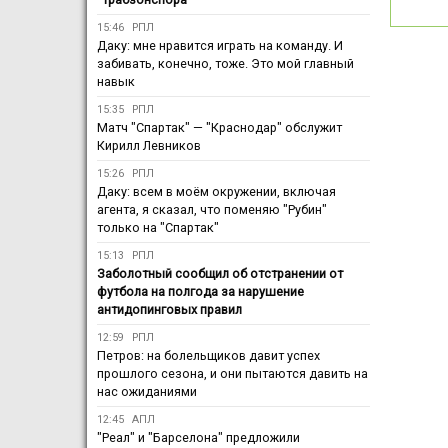
15:46
РПЛ
Даку: мне нравится играть на команду. И
забивать, конечно, тоже. Это мой главный
навык
15:35
РПЛ
Матч "Спартак" — "Краснодар" обслужит
Кирилл Левников
15:26
РПЛ
Даку: всем в моём окружении, включая
агента, я сказал, что поменяю "Рубин"
только на "Спартак"
15:13
РПЛ
Заболотный сообщил об отстранении от
футбола на полгода за нарушение
антидопинговых правил
12:59
РПЛ
Петров: на болельщиков давит успех
прошлого сезона, и они пытаются давить на
нас ожиданиями
12:45
АПЛ
"Реал" и "Барселона" предложили