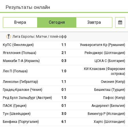
Результаты онлайн
Вчера
Сегодня
Завтра
Лига Европы: Матчи / плей-офф
КуПС (Финляндия)
1:1
Университатя Кр (Румыния)
Ягеллония (Польша)
2:1
Рейнджерс (Шотландия)
Маккаби Т-А (Израиль)
0:3
ЦСКА С (Болгария)
КИ Клаксвик (Фарерские
Лех П (Польша)
1:0
острова)
Линкольн (Гибралтар)
1:1
Омония (Кипр)
Градец-Кралове (Чехия)
0:1
Бешикташ (Турция)
Ред Булл Зальцбург (Австрия)
1:0
Пафос (Кипр)
ПАОК (Греция)
0:1
Андерлехт (Бельгия)
Тун (Швейцария)
3:0
Викингур Р (Исландия)
Бенфика (Португалия)
6:1
Хартс (Шотландия)