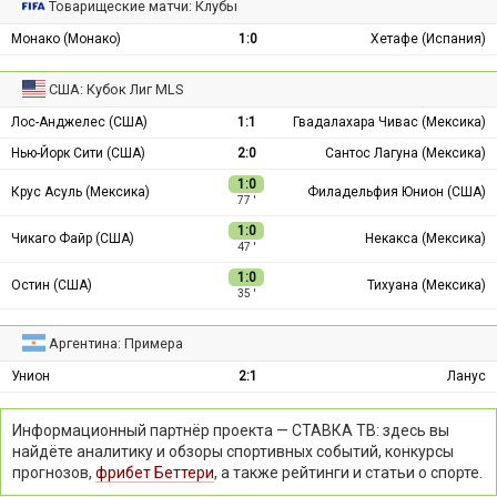
Товарищеские матчи: Клубы
Монако (Монако)
1:0
Хетафе (Испания)
США: Кубок Лиг MLS
Лос-Анджелес (США)
1:1
Гвадалахара Чивас (Мексика)
Нью-Йорк Сити (США)
2:0
Сантос Лагуна (Мексика)
1:0
Крус Асуль (Мексика)
Филадельфия Юнион (США)
77 ′
1:0
Чикаго Файр (США)
Некакса (Мексика)
47 ′
1:0
Остин (США)
Тихуана (Мексика)
35 ′
Аргентина: Примера
Унион
2:1
Ланус
Информационный партнёр проекта — СТАВКА ТВ: здесь вы
найдёте аналитику и обзоры спортивных событий, конкурсы
прогнозов,
фрибет Беттери
, а также рейтинги и статьи о спорте.