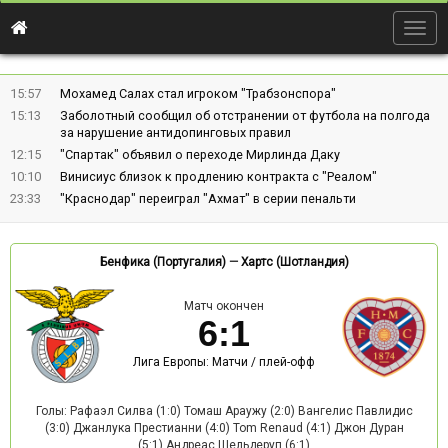
Togg
navig
15:57
Мохамед Салах стал игроком "Трабзонспора"
15:13
Заболотный сообщил об отстранении от футбола на полгода
за нарушение антидопинговых правил
12:15
"Спартак" объявил о переходе Мирлинда Даку
10:10
Винисиус близок к продлению контракта с "Реалом"
23:33
"Краснодар" переиграл "Ахмат" в серии пенальти
Бенфика (Португалия)
—
Хартс (Шотландия)
Матч окончен
6
:
1
Лига Европы: Матчи / плей-офф
Голы: Рафаэл Силва (1:0) Томаш Араужу (2:0) Вангелис Павлидис
(3:0) Джанлука Престианни (4:0) Tom Renaud (4:1) Джон Дуран
(5:1) Андреас Шельдеруп (6:1)