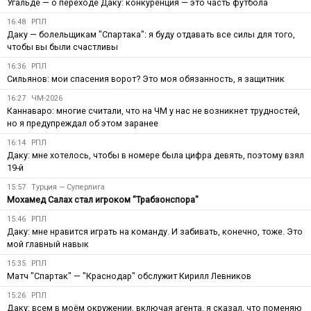
Угальде — о переходе Даку: конкуренция — это часть футбола
16:48
РПЛ
Даку — болельщикам "Спартака": я буду отдавать все силы для того,
чтобы вы были счастливы
16:36
РПЛ
Сильянов: мои спасения ворот? Это моя обязанность, я защитник
16:27
ЧМ-2026
Каннаваро: многие считали, что на ЧМ у нас не возникнет трудностей,
но я предупреждал об этом заранее
16:14
РПЛ
Даку: мне хотелось, чтобы в номере была цифра девять, поэтому взял
19-й
15:57
Турция — Суперлига
Мохамед Салах стал игроком "Трабзонспора"
15:46
РПЛ
Даку: мне нравится играть на команду. И забивать, конечно, тоже. Это
мой главный навык
15:35
РПЛ
Матч "Спартак" — "Краснодар" обслужит Кирилл Левников
15:26
РПЛ
Даку: всем в моём окружении, включая агента, я сказал, что поменяю