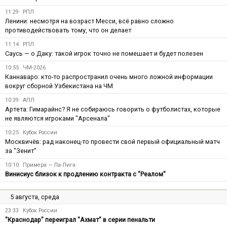
11:29
РПЛ
Ленини: несмотря на возраст Месси, всё равно сложно
противодействовать тому, что он делает
11:14
РПЛ
Саусь — о Даку: такой игрок точно не помешает и будет полезен
10:55
ЧМ-2026
Каннаваро: кто-то распространил очень много ложной информации
вокруг сборной Узбекистана на ЧМ
10:39
АПЛ
Артета: Гимарайнс? Я не собираюсь говорить о футболистах, которые
не являются игроками "Арсенала"
10:25
Кубок России
Москвичёв: рад наконец-то провести свой первый официальный матч
за "Зенит"
10:10
Примера — Ла-Лига
Винисиус близок к продлению контракта с "Реалом"
5 августа, среда
23:33
Кубок России
"Краснодар" переиграл "Ахмат" в серии пенальти