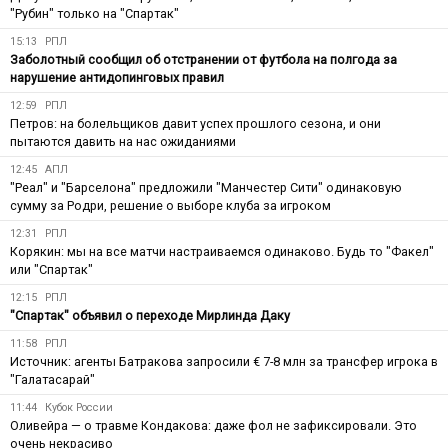
"Рубин" только на "Спартак"
15:13
РПЛ
Заболотный сообщил об отстранении от футбола на полгода за
нарушение антидопинговых правил
12:59
РПЛ
Петров: на болельщиков давит успех прошлого сезона, и они
пытаются давить на нас ожиданиями
12:45
АПЛ
"Реал" и "Барселона" предложили "Манчестер Сити" одинаковую
сумму за Родри, решение о выборе клуба за игроком
12:31
РПЛ
Корякин: мы на все матчи настраиваемся одинаково. Будь то "Факел"
или "Спартак"
12:15
РПЛ
"Спартак" объявил о переходе Мирлинда Даку
11:58
РПЛ
Источник: агенты Батракова запросили € 7-8 млн за трансфер игрока в
"Галатасарай"
11:44
Кубок России
Оливейра — о травме Кондакова: даже фол не зафиксировали. Это
очень некрасиво