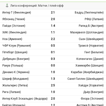
Лига конференций: Матчи / плей-офф
Интер Т (Финляндия)
2:1
Вадуц (Лихтенштейн)
Яблонец (Чехия)
2:0
РФШ (Латвия)
Пайде (Эстония)
1:4
Рапид В (Австрия)
ХИК (Финляндия)
1:1
Мазервелл (Шотландия)
Ноа (Армения)
2:2
Сьон (Швейцария)
ЧФР Клуж (Румыния)
0:5
Тромсё (Норвегия)
Гётеборг (Швеция)
0:1
Гент (Бельгия)
Дебрецен (Венгрия)
0:3
Копенгаген (Дания)
Ракув (Польша)
0:0
Хаммарбю (Швеция)
Динамо К (Украина)
1:0
Карабах (Азербайджан)
Шериф (Молдавия)
1:3
Санкт-Галлен (Швейцария)
Жальгирис (Литва)
2:5
Хайдук (Хорватия)
Рига (Латвия)
1:0
Дьёр (Венгрия)
Интер Клуб Эскальдес (Андорра)
2:0
Флора (Эстония)
Бейтар (Израиль)
1:2
Аустрия В (Австрия)