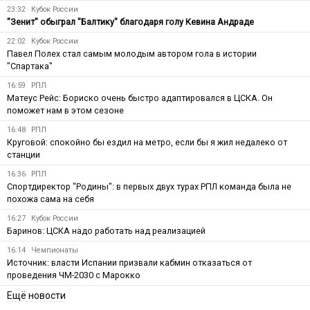
23:32
Кубок России
"Зенит" обыграл "Балтику" благодаря голу Кевина Андраде
22:02
Кубок России
Павел Полех стал самым молодым автором гола в истории
"Спартака"
16:59
РПЛ
Матеус Рейс: Бориско очень быстро адаптировался в ЦСКА. Он
поможет нам в этом сезоне
16:48
РПЛ
Круговой: спокойно бы ездил на метро, если бы я жил недалеко от
станции
16:36
РПЛ
Спортдиректор "Родины": в первых двух турах РПЛ команда была не
похожа сама на себя
16:27
Кубок России
Баринов: ЦСКА надо работать над реализацией
16:14
Чемпионаты
Источник: власти Испании призвали кабмин отказаться от
проведения ЧМ-2030 с Марокко
Ещё новости