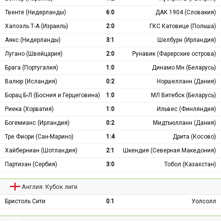
Твенте (Нидерланды)
6:0
ДАК 1904 (Словакия)
Хапоэль Т-А (Израиль)
2:0
ГКС Катовице (Польша)
Аякс (Нидерланды)
3:1
Шелбурн (Ирландия)
Лугано (Швейцария)
2:0
Рунавик (Фарерские острова)
Брага (Португалия)
1:0
Динамо Мн (Беларусь)
Валюр (Исландия)
0:2
Норшелланн (Дания)
Борац Б-Л (Босния и Герцеговина)
1:0
МЛ Витебск (Беларусь)
Риека (Хорватия)
1:0
Ильвес (Финляндия)
Богемианс (Ирландия)
0:2
Мидтьюлланн (Дания)
Тре Фиори (Сан-Марино)
1:4
Дрита (Косово)
Хайберниан (Шотландия)
2:1
Шкендия (Северная Македония)
Партизан (Сербия)
3:0
Тобол (Казахстан)
Англия: Кубок лиги
Бристоль Сити
0:1
Уолсолл