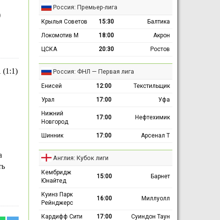
Россия: Премьер-лига
о
Крылья Советов
15:30
Балтика
Локомотив М
18:00
Акрон
ЦСКА
20:30
Ростов
(1:1)
Россия: ФНЛ — Первая лига
Енисей
12:00
Текстильщик
Урал
17:00
Уфа
Нижний
17:00
Нефтехимик
Новгород
Шинник
17:00
Арсенал Т
а
Англия: Кубок лиги
ть
Кембридж
15:00
Барнет
Юнайтед
Куинз Парк
16:00
Миллуолл
Рейнджерс
Кардифф Сити
17:00
Суиндон Таун