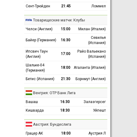
Сент-Трюйден
21:45
Ломмел
Товарищеские матчи: Клубы
Челси (Англия)
15:00
Милан (Италия)
Севилья
Байер (Германия)
16:30
(Испания)
Ипсвич Таун
Райо Вальекано
17:00
(Англия)
(Испания)
Шальке-04
18:00
Аталанта (Италия)
(Германия)
Бетис (Испания)
21:30
Борнмут (Англия)
Венгрия: ОТР Банк Лига
Вашаш
16:30
Залаэгерсег
Кишварда
18:30
Уйпешт
Австрия: Бундеслига
Грацер АК
18:00
Аустрия Л