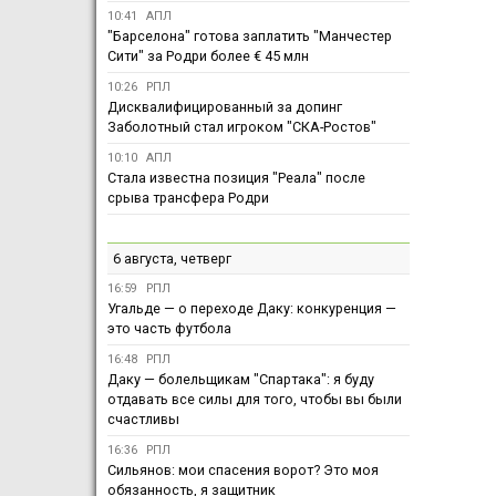
10:41
АПЛ
"Барселона" готова заплатить "Манчестер
Сити" за Родри более € 45 млн
10:26
РПЛ
Дисквалифицированный за допинг
Заболотный стал игроком "СКА-Ростов"
10:10
АПЛ
Стала известна позиция "Реала" после
срыва трансфера Родри
6 августа, четверг
16:59
РПЛ
Угальде — о переходе Даку: конкуренция —
это часть футбола
16:48
РПЛ
Даку — болельщикам "Спартака": я буду
отдавать все силы для того, чтобы вы были
счастливы
16:36
РПЛ
Сильянов: мои спасения ворот? Это моя
обязанность, я защитник