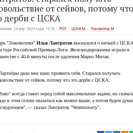
овольствие от сейвов, потому чт
о дерби с ЦСКА
льник, 24 апр. 2023 года, 10:25
РПЛ
ЦСКА М
Локомотив М
арь "Локомотива"
Илья Лантратов
высказался о ничьей с ЦСКА 
-м туре Российской Премьер-Лиги. Железнодорожники играли в
шинстве с 40-й минуты после удаления Марио Митая.
Партнёры дали мне шанс проявить себя. Старался получать
довольствие от сейвов, потому что это дерби с ЦСКА.
Локо" всегда ставит перед собой максимальные задачи, но сначал
адо в этом сезоне оказаться как можно выше, а потом будем дума
 следующем", — сказал Лантратов "Чемпионату".