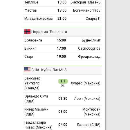
Теплице
18:00
Виктория Пльзень
Фастав
18:00
Богемианс 1905
Млада-Болеслав
21:00
Спарта П
Норвегия: Типпелига
Волеренга
15:00
Будё-Глимт
Викинг
17:00
Сарпсборг 08
Старт
19:00
Фредрикстад
США: Кубок Лиг MLS
Ванкувер
1:1
Уайткэпс
Хуарес (Мексика)
66 ′
(Канада)
Орландо Сити
01:30
Леон (Мексика)
(США)
Интер Майами
Монтеррей
03:00
(США)
(Мексика)
Гвадалахара
04:00
Даллас (США)
Чивас (Мексика)