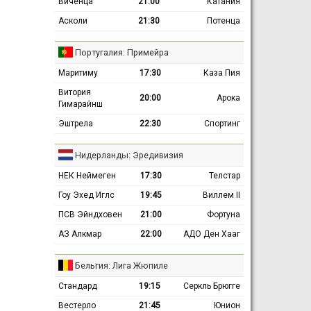
Виченца
21:00
Катания
Асколи
21:30
Потенца
Португалия: Примейра
Маритиму
17:30
Каза Пия
Витория
20:00
Арока
Гимарайнш
Эштрела
22:30
Спортинг
Нидерланды: Эредивизия
НЕК Неймеген
17:30
Телстар
Гоу Эхед Иглс
19:45
Виллем II
ПСВ Эйндховен
21:00
Фортуна
АЗ Алкмар
22:00
АДО Ден Хааг
Бельгия: Лига Жюпиле
Стандард
19:15
Серкль Брюгге
Вестерло
21:45
Юнион