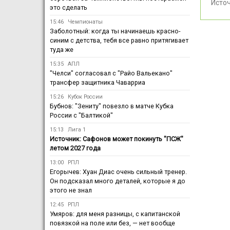
Исто
это сделать
15:46
Чемпионаты
Заболотный: когда ты начинаешь красно-
синим с детства, тебя все равно притягивает
туда же
15:35
АПЛ
"Челси" согласовал с "Райо Вальекано"
трансфер защитника Чаварриа
15:26
Кубок России
Бубнов: "Зениту" повезло в матче Кубка
России с "Балтикой"
15:13
Лига 1
Источник: Сафонов может покинуть "ПСЖ"
летом 2027 года
13:00
РПЛ
Егорычев: Хуан Диас очень сильный тренер.
Он подсказал много деталей, которые я до
этого не знал
12:45
РПЛ
Умяров: для меня разницы, с капитанской
повязкой на поле или без, — нет вообще