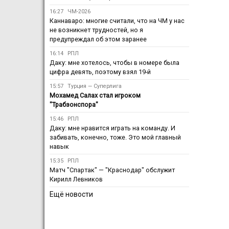
16:27
ЧМ-2026
Каннаваро: многие считали, что на ЧМ у нас
не возникнет трудностей, но я
предупреждал об этом заранее
16:14
РПЛ
Даку: мне хотелось, чтобы в номере была
цифра девять, поэтому взял 19-й
15:57
Турция — Суперлига
Мохамед Салах стал игроком
"Трабзонспора"
15:46
РПЛ
Даку: мне нравится играть на команду. И
забивать, конечно, тоже. Это мой главный
навык
15:35
РПЛ
Матч "Спартак" — "Краснодар" обслужит
Кирилл Левников
Ещё новости