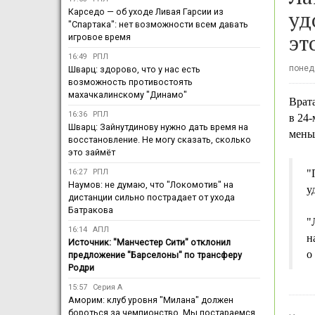
уд
Карседо — об уходе Ливая Гарсии из
"Спартака": нет возможности всем давать
эт
игровое время
16:49
РПЛ
понеде
Шварц: здорово, что у нас есть
возможность противостоять
махачкалинскому "Динамо"
Врат
16:36
РПЛ
в 24
Шварц: Зайнутдинову нужно дать время на
мень
восстановление. Не могу сказать, сколько
это займёт
16:27
РПЛ
"
Наумов: не думаю, что "Локомотив" на
у
дистанции сильно пострадает от ухода
Батракова
"
16:14
АПЛ
н
Источник: "Манчестер Сити" отклонил
о
предложение "Барселоны" по трансферу
Родри
15:57
Серия А
Аморим: клуб уровня "Милана" должен
бороться за чемпионство. Мы постараемся