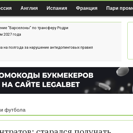
оссия
Англия
Испания
Франция
Пари пром
ение "Барселоны" по трансферу Родри
м 2027 года
а на полгода за нарушение антидопинговых правил
и футбола
нтратов: старался получать