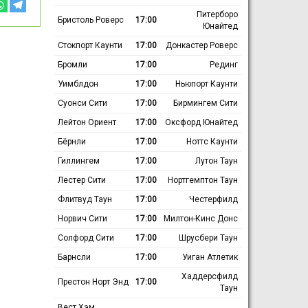
Питерборо
Бристоль Роверс
17:00
Юнайтед
Стокпорт Каунти
17:00
Донкастер Роверс
Бромли
17:00
Рединг
Уимблдон
17:00
Ньюпорт Каунти
Суонси Сити
17:00
Бирмингем Сити
Лейтон Ориент
17:00
Оксфорд Юнайтед
Бёрнли
17:00
Ноттс Каунти
Гиллингем
17:00
Лутон Таун
Лестер Сити
17:00
Нортгемптон Таун
Флитвуд Таун
17:00
Честерфилд
Норвич Сити
17:00
Милтон-Кинс Донс
Солфорд Сити
17:00
Шрусбери Таун
Барнсли
17:00
Уиган Атлетик
Хаддерсфилд
Престон Норт Энд
17:00
Таун
Вест Хэм