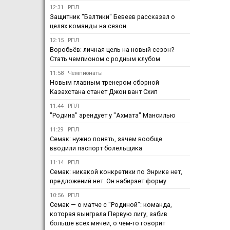
12:31
РПЛ
Защитник "Балтики" Бевеев рассказал о
целях команды на сезон
12:15
РПЛ
Воробьёв: личная цель на новый сезон?
Стать чемпионом с родным клубом
11:58
Чемпионаты
Новым главным тренером сборной
Казахстана станет Джон вант Схип
11:44
РПЛ
"Родина" арендует у "Ахмата" Мансилью
11:29
РПЛ
Семак: нужно понять, зачем вообще
вводили паспорт болельщика
11:14
РПЛ
Семак: никакой конкретики по Энрике нет,
предложений нет. Он набирает форму
10:56
РПЛ
Семак — о матче с "Родиной": команда,
которая выиграла Первую лигу, забив
больше всех мячей, о чём-то говорит