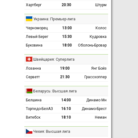
Хартберг
20:30
Штурм
Украина: Премьер-лига
Черноморец
13:00
Колос
Левый Берег
15:30
Кудровка
Буковина
18:00
Оболонь-Бровар
Швейцария: Суперлига
Лозанна
19:00
Янг Бойз
Серветт
21:30
Грассхоппер
Беларусь: Высшая лига
Белшина
14:00
Динамо Мн
Торпедо-БелАЗ
16:10
Динамо-Брест
Витебск
18:10
Неман
Чехия: Высшая лига