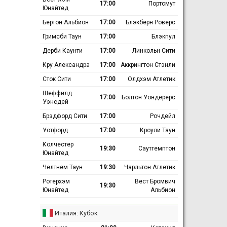
17:00
Портсмут
Юнайтед
Бёртон Альбион
17:00
Блэкберн Роверс
Гримсби Таун
17:00
Блэкпул
Дерби Каунти
17:00
Линкольн Сити
Кру Александра
17:00
Аккрингтон Стэнли
Сток Сити
17:00
Олдхэм Атлетик
Шеффилд
17:00
Болтон Уондерерс
Уэнсдей
Брэдфорд Сити
17:00
Рочдейл
Уотфорд
17:00
Кроули Таун
Колчестер
19:30
Саутгемптон
Юнайтед
Челтнем Таун
19:30
Чарльтон Атлетик
Ротерхэм
Вест Бромвич
19:30
Юнайтед
Альбион
Италия: Кубок