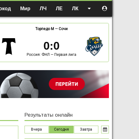
окод
Мир
ЛЧ
ЛЕ
ЛК
Торпедо М
—
Сочи
0
:
0
Россия: ФНЛ — Первая лига
Результаты онлайн
Вчера
Сегодня
Завтра