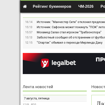
Рейтинг букмекеров
ЧМ-2026
Р
16:14
Источник: "Манчестер Сити" отклонил предлож
15:13
Источник: Сафонов может покинуть "ПСЖ" лето
15:57
Мохамед Салах стал игроком "Трабзонспора"
15:13
Заболотный сообщил об отстранении от футбол
12:15
"Спартак" объявил о переходе Мирлинда Даку
Лента новостей
Новост
7 августа, пятница
Ла
17:03
РПЛ