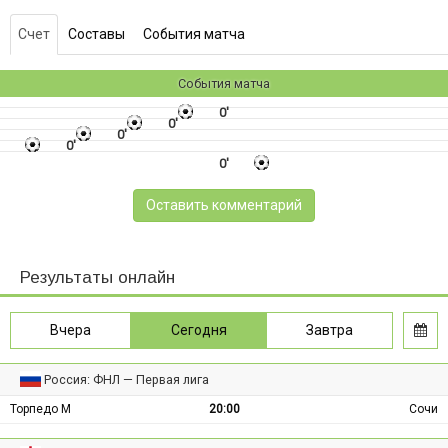
Счет
Составы
События матча
События матча
0'
0'
0'
0'
0'
Оставить комментарий
Результаты онлайн
Вчера
Сегодня
Завтра
Россия: ФНЛ — Первая лига
Торпедо М
20:00
Сочи