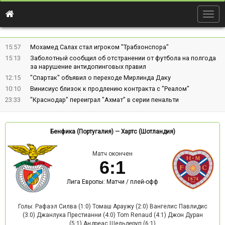
Togg
navig
15:57
Мохамед Салах стал игроком "Трабзонспора"
15:13
Заболотный сообщил об отстранении от футбола на полгода
за нарушение антидопинговых правил
12:15
"Спартак" объявил о переходе Мирлинда Даку
10:10
Винисиус близок к продлению контракта с "Реалом"
23:33
"Краснодар" переиграл "Ахмат" в серии пенальти
Бенфика (Португалия)
—
Хартс (Шотландия)
Матч окончен
6
:
1
Лига Европы: Матчи / плей-офф
Голы: Рафаэл Силва (1:0) Томаш Араужу (2:0) Вангелис Павлидис
(3:0) Джанлука Престианни (4:0) Tom Renaud (4:1) Джон Дуран
(5:1) Андреас Шельдеруп (6:1)