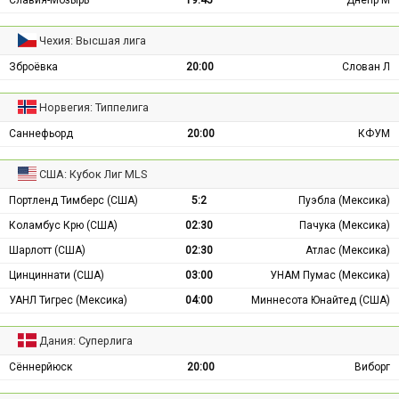
Славия-Мозырь
19:45
Днепр М
Чехия: Высшая лига
Зброёвка
20:00
Слован Л
Норвегия: Типпелига
Саннефьорд
20:00
КФУМ
США: Кубок Лиг MLS
Портленд Тимберс (США)
5:2
Пуэбла (Мексика)
Коламбус Крю (США)
02:30
Пачука (Мексика)
Шарлотт (США)
02:30
Атлас (Мексика)
Цинциннати (США)
03:00
УНАМ Пумас (Мексика)
УАНЛ Тигрес (Мексика)
04:00
Миннесота Юнайтед (США)
Дания: Суперлига
Сённерйюск
20:00
Виборг