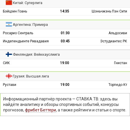
Китай: Суперлига
Бэйцзин Гоань
14:35
Шэньчжэнь Пэн Сити
Аргентина: Примера
Росарио Сентраль
01:30
Альдосиви
Индепендьенте Ривадавия
03:45
Эстудиантес РК
Финляндия: Вейккауслиига
СИК
19:00
Гнистан
Грузия: Высшая лига
Рустави
19:00
Торпедо Кт
Информационный партнёр проекта — СТАВКА ТВ: здесь вы
найдёте аналитику и обзоры спортивных событий, конкурсы
прогнозов,
фрибет Беттери
, а также рейтинги и статьи о спорте.