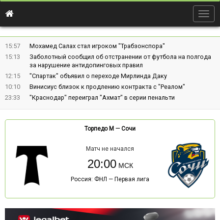
Togg
navig
15:57
Мохамед Салах стал игроком "Трабзонспора"
15:13
Заболотный сообщил об отстранении от футбола на полгода
за нарушение антидопинговых правил
12:15
"Спартак" объявил о переходе Мирлинда Даку
10:10
Винисиус близок к продлению контракта с "Реалом"
23:33
"Краснодар" переиграл "Ахмат" в серии пенальти
Торпедо М
—
Сочи
Матч не начался
20:00
Россия: ФНЛ — Первая лига