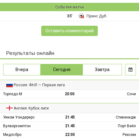
События матча
35'
Принс Дуб
Оставить комментарий
Результаты онлайн
Вчера
Сегодня
Завтра
Россия: ФНЛ — Первая лига
Торпедо М
20:00
Сочи
Англия: Кубок лиги
Уиком Уондерерс
21:45
Стивенидж
Вулверхэмптон
21:45
Порт Вейл
Мидлсбро
22:00
Рексем