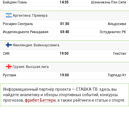
Бэйцзин Гоань
14:35
Шэньчжэнь Пэн Сити
Аргентина: Примера
Росарио Сентраль
01:30
Альдосиви
Индепендьенте Ривадавия
03:45
Эстудиантес РК
Финляндия: Вейккауслиига
СИК
19:00
Гнистан
Грузия: Высшая лига
Рустави
19:00
Торпедо Кт
Информационный партнёр проекта — СТАВКА ТВ: здесь вы
найдёте аналитику и обзоры спортивных событий, конкурсы
прогнозов,
фрибет Беттери
, а также рейтинги и статьи о спорте.