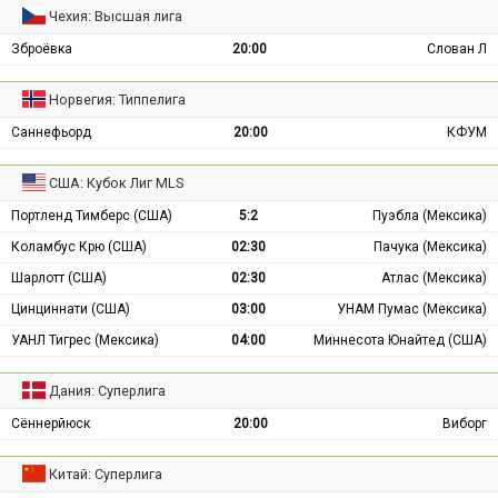
Чехия: Высшая лига
Зброёвка
20:00
Слован Л
Норвегия: Типпелига
Саннефьорд
20:00
КФУМ
США: Кубок Лиг MLS
Портленд Тимберс (США)
5:2
Пуэбла (Мексика)
Коламбус Крю (США)
02:30
Пачука (Мексика)
Шарлотт (США)
02:30
Атлас (Мексика)
Цинциннати (США)
03:00
УНАМ Пумас (Мексика)
УАНЛ Тигрес (Мексика)
04:00
Миннесота Юнайтед (США)
Дания: Суперлига
Сённерйюск
20:00
Виборг
Китай: Суперлига