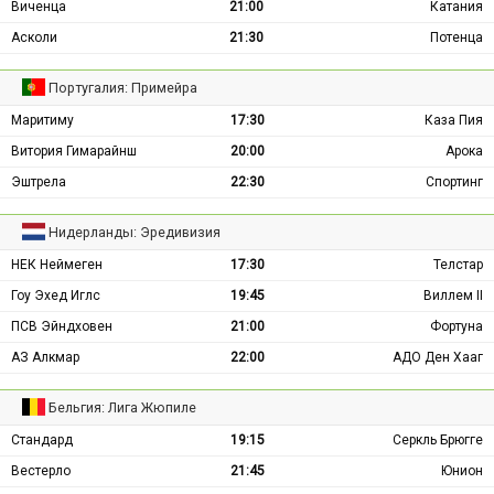
Виченца
21:00
Катания
Асколи
21:30
Потенца
Португалия: Примейра
Маритиму
17:30
Каза Пия
Витория Гимарайнш
20:00
Арока
Эштрела
22:30
Спортинг
Нидерланды: Эредивизия
НЕК Неймеген
17:30
Телстар
Гоу Эхед Иглс
19:45
Виллем II
ПСВ Эйндховен
21:00
Фортуна
АЗ Алкмар
22:00
АДО Ден Хааг
Бельгия: Лига Жюпиле
Стандард
19:15
Серкль Брюгге
Вестерло
21:45
Юнион