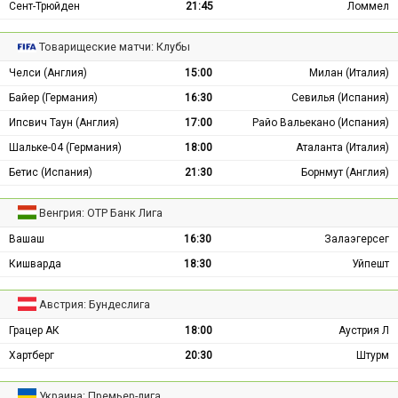
Сент-Трюйден
21:45
Ломмел
Товарищеские матчи: Клубы
Челси (Англия)
15:00
Милан (Италия)
Байер (Германия)
16:30
Севилья (Испания)
Ипсвич Таун (Англия)
17:00
Райо Вальекано (Испания)
Шальке-04 (Германия)
18:00
Аталанта (Италия)
Бетис (Испания)
21:30
Борнмут (Англия)
Венгрия: ОТР Банк Лига
Вашаш
16:30
Залаэгерсег
Кишварда
18:30
Уйпешт
Австрия: Бундеслига
Грацер АК
18:00
Аустрия Л
Хартберг
20:30
Штурм
Украина: Премьер-лига