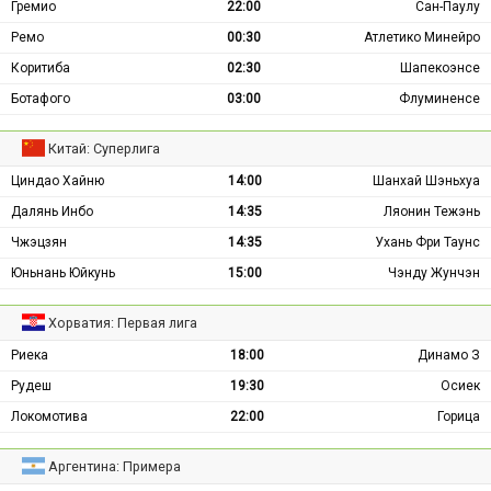
Гремио
22:00
Сан-Паулу
Ремо
00:30
Атлетико Минейро
Коритиба
02:30
Шапекоэнсе
Ботафого
03:00
Флуминенсе
Китай: Суперлига
Циндао Хайню
14:00
Шанхай Шэньхуа
Далянь Инбо
14:35
Ляонин Тежэнь
Чжэцзян
14:35
Ухань Фри Таунс
Юньнань Юйкунь
15:00
Чэнду Жунчэн
Хорватия: Первая лига
Риека
18:00
Динамо З
Рудеш
19:30
Осиек
Локомотива
22:00
Горица
Аргентина: Примера