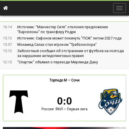
Togg
navig
16:14
Источник: "Манчестер Сити" отклонил предложение
"Барселоны" по трансферу Родри
15:13
Источник: Сафонов может покинуть "ПСЖ" летом 2027 года
15:57
Мохамед Салах стал игроком "Трабзонспора"
15:13
Заболотный сообщил об отстранении от футбола на полгода
за нарушение антидопинговых правил
12:15
"Спартак" объявил о переходе Мирлинда Даку
Торпедо М
—
Сочи
0
:
0
Россия: ФНЛ — Первая лига