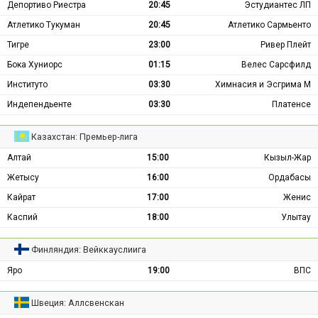
Депортиво Риестра
20:45
Эстудиантес ЛП
Атлетико Тукуман
20:45
Атлетико Сармьенто
Тигре
23:00
Ривер Плейт
Бока Хуниорс
01:15
Велес Сарсфилд
Институто
03:30
Химнасия и Эсгрима М
Индепендьенте
03:30
Платенсе
Казахстан: Премьер-лига
Алтай
15:00
Кызыл-Жар
Жетысу
16:00
Ордабасы
Кайрат
17:00
Женис
Каспий
18:00
Улытау
Финляндия: Вейккауслиига
Яро
19:00
ВПС
Швеция: Аллсвенскан