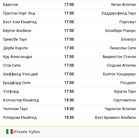
Барнсли
17:00
Уиган Атлетик
Престон Норт Энд
17:00
Хаддерсфилд Таун
Вест Хэм Юнайтед
17:00
Портсмут
Бёртон Альбион
17:00
Блэкберн Роверс
Гримсби Таун
17:00
Блэкпул
Дерби Каунти
17:00
Линкольн Сити
Кру Александра
17:00
Аккрингтон Стэнли
Сток Сити
17:00
Олдхэм Атлетик
Шеффилд Уэнсдей
17:00
Болтон Уондерерс
Брэдфорд Сити
17:00
Рочдейл
Уотфорд
17:00
Кроули Таун
Колчестер Юнайтед
19:30
Саутгемптон
Челтнем Таун
19:30
Чарльтон Атлетик
Ротерхэм Юнайтед
19:30
Вест Бромвич Альбион
Италия: Кубок