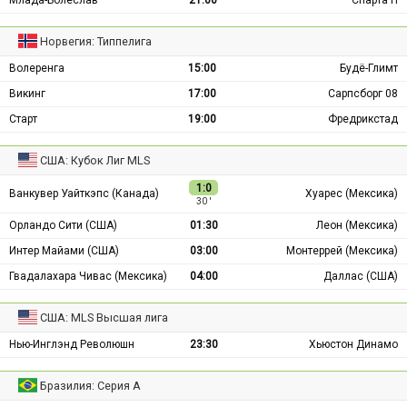
Млада-Болеслав
21:00
Спарта П
Норвегия: Типпелига
Волеренга
15:00
Будё-Глимт
Викинг
17:00
Сарпсборг 08
Старт
19:00
Фредрикстад
США: Кубок Лиг MLS
1:0
Ванкувер Уайткэпс (Канада)
Хуарес (Мексика)
30 ′
Орландо Сити (США)
01:30
Леон (Мексика)
Интер Майами (США)
03:00
Монтеррей (Мексика)
Гвадалахара Чивас (Мексика)
04:00
Даллас (США)
США: MLS Высшая лига
Нью-Инглэнд Революшн
23:30
Хьюстон Динамо
Бразилия: Серия А