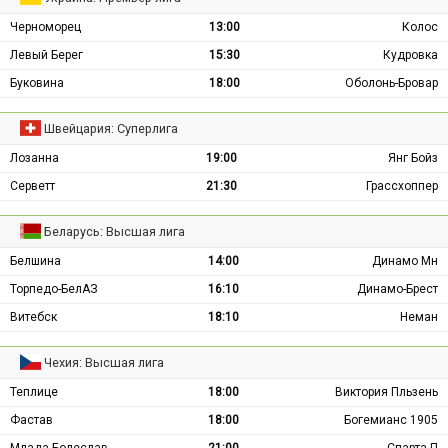
Черноморец
13:00
Колос
Левый Берег
15:30
Кудровка
Буковина
18:00
Оболонь-Бровар
Швейцария: Суперлига
Лозанна
19:00
Янг Бойз
Серветт
21:30
Грассхоппер
Беларусь: Высшая лига
Белшина
14:00
Динамо Мн
Торпедо-БелАЗ
16:10
Динамо-Брест
Витебск
18:10
Неман
Чехия: Высшая лига
Теплице
18:00
Виктория Пльзень
Фастав
18:00
Богемианс 1905