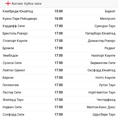
Англия: Кубок лиги
Кембридж Юнайтед
15:00
Барнет
Куинз Парк Рейнджерс
16:00
Миллуолл
Кардифф Сити
17:00
Суиндон Таун
Бристоль Роверс
17:00
Питерборо Юнайтед
Стокпорт Каунти
17:00
Донкастер Роверс
Бромли
17:00
Рединг
Уимблдон
17:00
Ньюпорт Каунти
Суонси Сити
17:00
Бирмингем Сити
Лейтон Ориент
17:00
Оксфорд Юнайтед
Бёрнли
17:00
Ноттс Каунти
Гиллингем
17:00
Лутон Таун
Лестер Сити
17:00
Нортгемптон Таун
Флитвуд Таун
17:00
Честерфилд
Норвич Сити
17:00
Милтон-Кинс Донс
Солфорд Сити
17:00
Шрусбери Таун