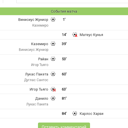
События матча
Винисиус Жуниор
1'
Каземиро
14'
Матеус Кунья
Каземиро
39'
Винисиус Жуниор
Райан
53'
Игор Тьяго
Лукас Пакета
60'
Дуглас Сантос
Игор Тьяго
63'
Данило
81'
Лукас Пакета
84'
Карлос Харви
Оставить комментарий