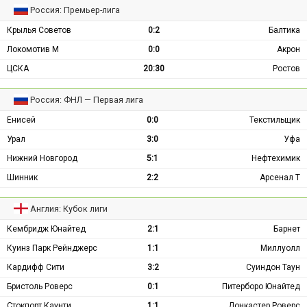
Россия: Премьер-лига
Крылья Советов
0:2
Балтика
Локомотив М
0:0
Акрон
ЦСКА
20:30
Ростов
Россия: ФНЛ — Первая лига
Енисей
0:0
Текстильщик
Урал
3:0
Уфа
Нижний Новгород
5:1
Нефтехимик
Шинник
2:2
Арсенал Т
Англия: Кубок лиги
Кембридж Юнайтед
2:1
Барнет
Куинз Парк Рейнджерс
1:1
Миллуолл
Кардифф Сити
3:2
Суиндон Таун
Бристоль Роверс
0:1
Питерборо Юнайтед
Стокпорт Каунти
1:1
Донкастер Роверс