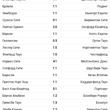
Бромли
1:1
Рединг
Уимблдон
1:1
Ньюпорт Каунти
Суонси Сити
0:1
Бирмингем Сити
Лейтон Ориент
2:0
Оксфорд Юнайтед
Бёрнли
1:1
Ноттс Каунти
Гиллингем
0:3
Лутон Таун
Лестер Сити
1:0
Нортгемптон Таун
Флитвуд Таун
1:0
Честерфилд
Норвич Сити
4:1
Милтон-Кинс Донс
Солфорд Сити
1:1
Шрусбери Таун
Барнсли
1:1
Уиган Атлетик
Престон Норт Энд
1:1
Хаддерсфилд Таун
Вест Хэм Юнайтед
3:1
Портсмут
Бёртон Альбион
1:2
Блэкберн Роверс
Гримсби Таун
1:3
Блэкпул
Дерби Каунти
1:2
Линкольн Сити