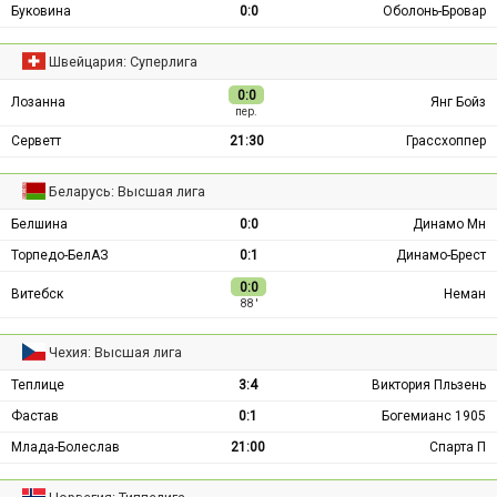
Буковина
0:0
Оболонь-Бровар
Швейцария: Суперлига
0:0
Лозанна
Янг Бойз
пер.
Серветт
21:30
Грассхоппер
Беларусь: Высшая лига
Белшина
0:0
Динамо Мн
Торпедо-БелАЗ
0:1
Динамо-Брест
0:0
Витебск
Неман
88 ′
Чехия: Высшая лига
Теплице
3:4
Виктория Пльзень
Фастав
0:1
Богемианс 1905
Млада-Болеслав
21:00
Спарта П