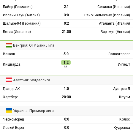
Байер (Германия)
2:1
Севилья (Испания)
Ипсвич Таун (Англия)
3:0
Райо Вальекано (Испания)
Шальке-04 (Германия)
0:2
Аталанта (Италия)
Бетис (Испания)
21:30
Борнмут (Англия)
Венгрия: ОТР Банк Лига
Вашаш
5:0
Залаэгерсег
1:2
Кишварда
Уйпешт
68 ′
Австрия: Бундеслига
Грацер АК
1:0
Аустрия Л
Хартберг
20:30
Штурм
Украина: Премьер-лига
Черноморец
0:0
Колос
Левый Берег
0:0
Кудровка