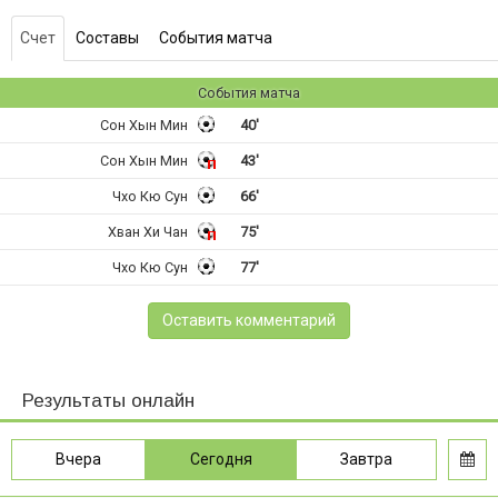
Счет
Составы
События матча
События матча
Сон Хын Мин
40'
Сон Хын Мин
43'
Чхо Кю Сун
66'
Хван Хи Чан
75'
Чхо Кю Сун
77'
Оставить комментарий
Результаты онлайн
Вчера
Сегодня
Завтра