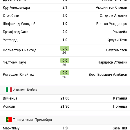
Кру Александра
2:1
Аккрингтон Стэнли
Сток Сити
2:0
Олдхэм Атлетик
Шеффилд Уэнсдей
1:0
Болтон Уондерерс
Брэдфорд Сити
2:0
Рочдейл
Уотфорд
1:0
Кроули Таун
0:0
Колчестер Юнайтед
Саутгемптон
26 ′
0:0
Челтнем Таун
Чарльтон Атлетик
26 ′
0:0
Ротерхэм Юнайтед
Вест Бромвич Альбион
26 ′
Италия: Кубок
Виченца
21:00
Катания
Асколи
21:30
Потенца
Португалия: Примейра
Маритиму
1:0
Каза Пия