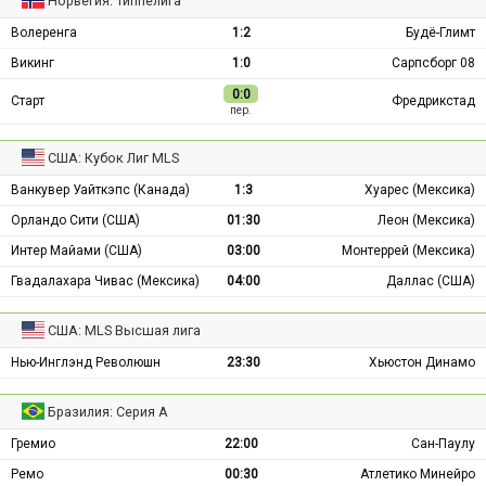
Норвегия: Типпелига
Волеренга
1:2
Будё-Глимт
Викинг
1:0
Сарпсборг 08
0:0
Старт
Фредрикстад
пер.
США: Кубок Лиг MLS
Ванкувер Уайткэпс (Канада)
1:3
Хуарес (Мексика)
Орландо Сити (США)
01:30
Леон (Мексика)
Интер Майами (США)
03:00
Монтеррей (Мексика)
Гвадалахара Чивас (Мексика)
04:00
Даллас (США)
США: MLS Высшая лига
Нью-Инглэнд Революшн
23:30
Хьюстон Динамо
Бразилия: Серия А
Гремио
22:00
Сан-Паулу
Ремо
00:30
Атлетико Минейро