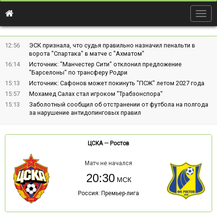
Togg
navig
12:56
ЭСК признала, что судья правильно назначил пенальти в
ворота "Спартака" в матче с "Ахматом"
16:14
Источник: "Манчестер Сити" отклонил предложение
"Барселоны" по трансферу Родри
15:13
Источник: Сафонов может покинуть "ПСЖ" летом 2027 года
15:57
Мохамед Салах стал игроком "Трабзонспора"
15:13
Заболотный сообщил об отстранении от футбола на полгода
за нарушение антидопинговых правил
ЦСКА
—
Ростов
Матч не начался
20:30
Россия: Премьер-лига