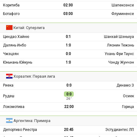
Коритиба
02:30
Шапекоэнсе
Ботафого
03:00
Флуминенсе
Китай: Суперлига
Циндао Хайню
0:1
Шанхай Шэньхуа
Далянь Инбо
1:0
Ляонин Тежэнь
Чжэцзян
0:0
Ухань Фри Таунс
Юньнань Юйкунь
1:0
Чэнду Жунчэн
Хорватия: Первая лига
Риека
0:0
Динамо З
0:0
Рудеш
Осиек
26 ′
Локомотива
22:00
Горица
Аргентина: Примера
Депортиво Риестра
20:45
Эстудиантес ЛП