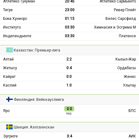
Атлетико Тукуман
20:45
Атлетико Сармьенто
Тигре
23:00
Ривер Плейт
Бока Хуниорс
01:15
Велес Сарсфилд
Институто
03:30
Химнасия и Эсгрима М
Индепендьенте
03:30
Платенсе
Казахстан: Премьер-лига
Алтай
2:2
Кызыл-Жар
Жетысу
0:4
Ордабасы
Кайрат
0:0
Женис
Каспий
1:0
Улытау
Финляндия: Вейккауслиига
0:0
Яро
ВПС
пер.
Швеция: Аллсвенскан
Эргрюте
3:4
АИК