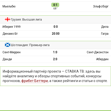
0:1
Мьельбю
Эльфсборг
68 ′
Грузия: Высшая лига
Иберия 1999
0:0
Дила
Динамо Бт
20:00
Гагра
Шотландия: Премьер-лига
Сент-Миррен
1:0
Сент-Джонстон
Данди
2:0
Абердин
Информационный партнёр проекта — СТАВКА ТВ: здесь вы
найдёте аналитику и обзоры спортивных событий, конкурсы
прогнозов,
фрибет Беттери
, а также рейтинги и статьи о спорте.