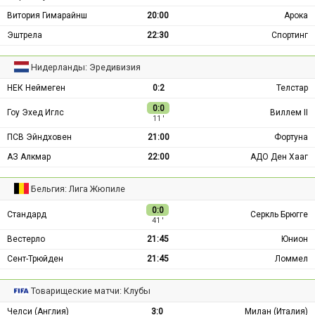
Витория Гимарайнш
20:00
Арока
Эштрела
22:30
Спортинг
Нидерланды: Эредивизия
НЕК Неймеген
0:2
Телстар
0:0
Гоу Эхед Иглс
Виллем II
11 ′
ПСВ Эйндховен
21:00
Фортуна
АЗ Алкмар
22:00
АДО Ден Хааг
Бельгия: Лига Жюпиле
0:0
Стандард
Серкль Брюгге
41 ′
Вестерло
21:45
Юнион
Сент-Трюйден
21:45
Ломмел
Товарищеские матчи: Клубы
Челси (Англия)
3:0
Милан (Италия)