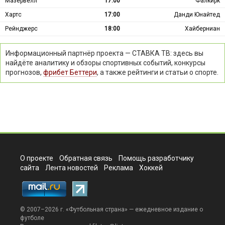
Мазервелл
17:00
Фалкирк
Хартс
17:00
Данди Юнайтед
Рейнджерс
18:00
Хайберниан
Информационный партнёр проекта — СТАВКА ТВ: здесь вы
найдёте аналитику и обзоры спортивных событий, конкурсы
прогнозов,
фрибет Беттери
, а также рейтинги и статьи о спорте.
О проекте
Обратная связь
Помощь разработчику
сайта
Лента новостей
Реклама
Хоккей
© 2007–2026 г. «
Футбольная страна
» — ежедневное издание о
футболе