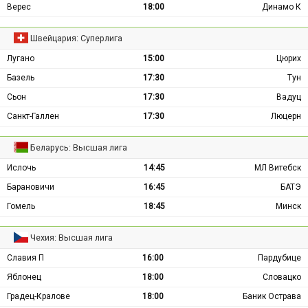
Верес
18:00
Динамо К
Швейцария: Суперлига
Лугано
15:00
Цюрих
Базель
17:30
Тун
Сьон
17:30
Вадуц
Санкт-Галлен
17:30
Люцерн
Беларусь: Высшая лига
Ислочь
14:45
МЛ Витебск
Барановичи
16:45
БАТЭ
Гомель
18:45
Минск
Чехия: Высшая лига
Славия П
16:00
Пардубице
Яблонец
18:00
Словацко
Градец-Кралове
18:00
Баник Острава