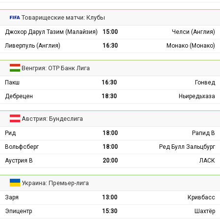
Товарищеские матчи: Клубы
Джохор Дарул Тазим (Малайзия)
15:00
Челси (Англия)
Ливерпуль (Англия)
16:30
Монако (Монако)
Венгрия: ОТР Банк Лига
Пакш
16:30
Гонвед
Дебрецен
18:30
Ньиредьхаза
Австрия: Бундеслига
Рид
18:00
Рапид В
Вольфсберг
18:00
Ред Булл Зальцбург
Аустрия В
20:00
ЛАСК
Украина: Премьер-лига
Заря
13:00
Кривбасс
Эпицентр
15:30
Шахтёр