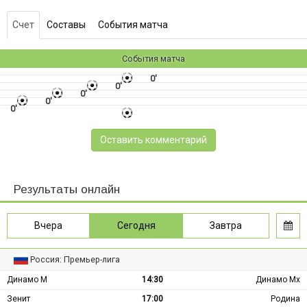
Счет
Составы
События матча
События матча
0'
0'
0'
0'
0'
Оставить комментарий
Результаты онлайн
Вчера
Сегодня
Завтра
Россия: Премьер-лига
Динамо М
14:30
Динамо Мх
Зенит
17:00
Родина