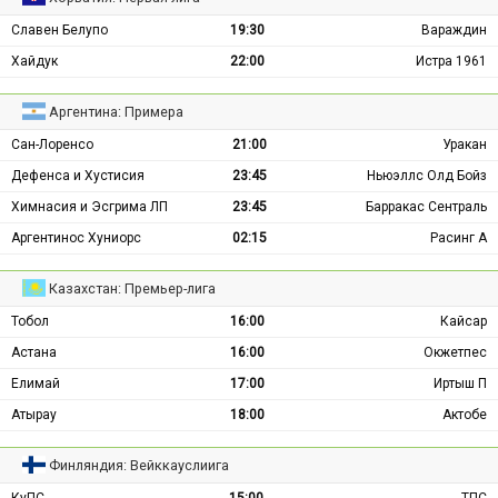
Славен Белупо
19:30
Вараждин
Хайдук
22:00
Истра 1961
Аргентина: Примера
Сан-Лоренсо
21:00
Уракан
Дефенса и Хустисия
23:45
Ньюэллс Олд Бойз
Химнасия и Эсгрима ЛП
23:45
Барракас Сентраль
Аргентинос Хуниорс
02:15
Расинг А
Казахстан: Премьер-лига
Тобол
16:00
Кайсар
Астана
16:00
Окжетпес
Елимай
17:00
Иртыш П
Атырау
18:00
Актобе
Финляндия: Вейккауслиига