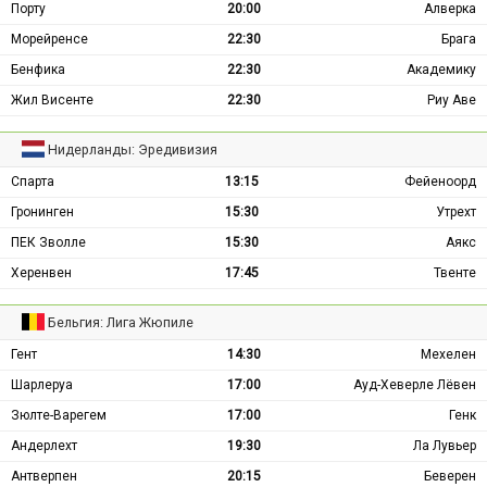
Порту
20:00
Алверка
Морейренсе
22:30
Брага
Бенфика
22:30
Академику
Жил Висенте
22:30
Риу Аве
Нидерланды: Эредивизия
Спарта
13:15
Фейеноорд
Гронинген
15:30
Утрехт
ПЕК Зволле
15:30
Аякс
Херенвен
17:45
Твенте
Бельгия: Лига Жюпиле
Гент
14:30
Мехелен
Шарлеруа
17:00
Ауд-Хеверле Лёвен
Зюлте-Варегем
17:00
Генк
Андерлехт
19:30
Ла Лувьер
Антверпен
20:15
Беверен