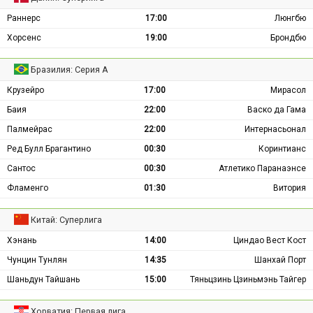
Раннерс
17:00
Люнгбю
Хорсенс
19:00
Брондбю
Бразилия: Серия А
Крузейро
17:00
Мирасол
Баия
22:00
Васко да Гама
Палмейрас
22:00
Интернасьонал
Ред Булл Брагантино
00:30
Коринтианс
Сантос
00:30
Атлетико Паранаэнсе
Фламенго
01:30
Витория
Китай: Суперлига
Хэнань
14:00
Циндао Вест Кост
Чунцин Тунлян
14:35
Шанхай Порт
Шаньдун Тайшань
15:00
Тяньцзинь Цзиньмэнь Тайгер
Хорватия: Первая лига