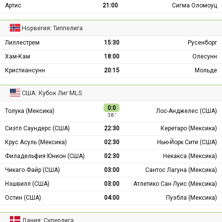
Артис
21:00
Сигма Оломоуц
Норвегия: Типпелига
Лиллестрем
15:30
Русенборг
Хам-Кам
18:00
Олесунн
Кристиансунн
20:15
Мольде
США: Кубок Лиг MLS
0:0
Толука (Мексика)
Лос-Анджелес (США)
38 ′
Сиэтл Саундерс (США)
22:30
Керетаро (Мексика)
Крус Асуль (Мексика)
02:30
Нью-Йорк Сити (США)
Филадельфия Юнион (США)
02:30
Некакса (Мексика)
Чикаго Файр (США)
03:00
Сантос Лагуна (Мексика)
Нэшвилл (США)
03:00
Атлетико Сан Луис (Мексика)
Остин (США)
04:00
Пуэбла (Мексика)
Дания: Суперлига