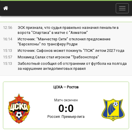
Togg
navig
12:56
ЭСК признала, что судья правильно назначил пенальти в
ворота "Спартака" в матче с "Ахматом"
16:14
Источник: "Манчестер Сити" отклонил предложение
"Барселоны" по трансферу Родри
15:13
Источник: Сафонов может покинуть "ПСЖ" летом 2027 года
15:57
Мохамед Салах стал игроком "Трабзонспора"
15:13
Заболотный сообщил об отстранении от футбола на полгода
за нарушение антидопинговых правил
ЦСКА
—
Ростов
Матч окончен
0
:
0
Россия: Премьер-лига