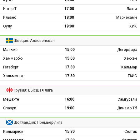
КуПС
15:00
ТПС
Интер Т
17:00
Лахти
Ильвес
18:00
Мариехамн
Оулу
19:00
ХИК
Швеция: Аллсвенскан
Мальмё
15:00
Дегерфорс
Хаммарбю
15:00
Хеккен
Гётеборг
17:30
Кальмар
Хальмстад
17:30
ГАИС
Грузия: Высшая лига
Мешахте
16:00
Самгурали
Спаэри
19:00
Динамо Тб
Шотландия: Премьер-лига
Килмарнок
15:30
Селтик