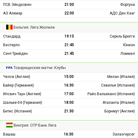
ПСВ Эйндховен
21:00
Фортуна
АЗ Алкмар
22:00
АДО Ден Хааг
Бельгия: Лига Жюпиле
Стандард
19:15
Серкль Брюгге
Вестерло
21:45
Юнион
Сент-Трюйден
21:45
Ломмел
Товарищеские матчи: Клубы
Челси (Англия)
15:00
Милан (Италия)
Байер (Германия)
16:30
Севилья (Испания)
Ипсвич Таун (Англия)
17:00
Райо Вальекано (Испания)
Шальке-04 (Германия)
18:00
Аталанта (Италия)
Бетис (Испания)
21:30
Борнмут (Англия)
Венгрия: ОТР Банк Лига
Вашаш
16:30
Залаэгерсег