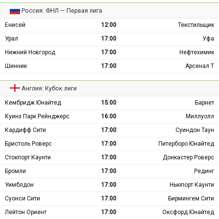
Россия: ФНЛ — Первая лига
Енисей
12:00
Текстильщик
Урал
17:00
Уфа
Нижний Новгород
17:00
Нефтехимик
Шинник
17:00
Арсенал Т
Англия: Кубок лиги
Кембридж Юнайтед
15:00
Барнет
Куинз Парк Рейнджерс
16:00
Миллуолл
Кардифф Сити
17:00
Суиндон Таун
Бристоль Роверс
17:00
Питерборо Юнайтед
Стокпорт Каунти
17:00
Донкастер Роверс
Бромли
17:00
Рединг
Уимблдон
17:00
Ньюпорт Каунти
Суонси Сити
17:00
Бирмингем Сити
Лейтон Ориент
17:00
Оксфорд Юнайтед