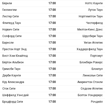
Бёрнли
17:00
Ноттс Каунти
Гиллингем
17:00
Лутон Таун
Лестер Сити
17:00
Нортгемптон Таун
Флитвуд Таун
17:00
Честерфилд
Норвич Сити
17:00
Милтон-Кинс Донс
Солфорд Сити
17:00
Шрусбери Таун
Барнсли
17:00
Уиган Атлетик
Престон Норт Энд
17:00
Хаддерсфилд Таун
Вест Хэм Юнайтед
17:00
Портсмут
Бёртон Альбион
17:00
Блэкберн Роверс
Гримсби Таун
17:00
Блэкпул
Дерби Каунти
17:00
Линкольн Сити
Кру Александра
17:00
Аккрингтон Стэнли
Сток Сити
17:00
Олдхэм Атлетик
Шеффилд Уэнсдей
17:00
Болтон Уондерерс
Брэдфорд Сити
17:00
Рочдейл