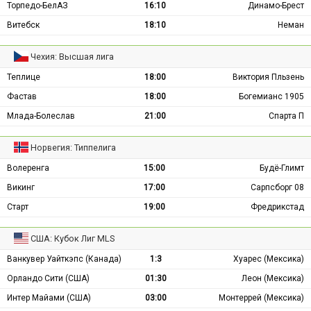
Торпедо-БелАЗ
16:10
Динамо-Брест
Витебск
18:10
Неман
Чехия: Высшая лига
Теплице
18:00
Виктория Пльзень
Фастав
18:00
Богемианс 1905
Млада-Болеслав
21:00
Спарта П
Норвегия: Типпелига
Волеренга
15:00
Будё-Глимт
Викинг
17:00
Сарпсборг 08
Старт
19:00
Фредрикстад
США: Кубок Лиг MLS
Ванкувер Уайткэпс (Канада)
1:3
Хуарес (Мексика)
Орландо Сити (США)
01:30
Леон (Мексика)
Интер Майами (США)
03:00
Монтеррей (Мексика)