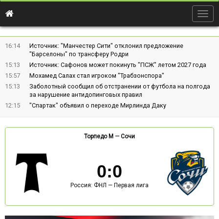
Togg
navig
16:14
Источник: "Манчестер Сити" отклонил предложение
"Барселоны" по трансферу Родри
15:13
Источник: Сафонов может покинуть "ПСЖ" летом 2027 года
15:57
Мохамед Салах стал игроком "Трабзонспора"
15:13
Заболотный сообщил об отстранении от футбола на полгода
за нарушение антидопинговых правил
12:15
"Спартак" объявил о переходе Мирлинда Даку
Торпедо М
—
Сочи
0
:
0
Россия: ФНЛ — Первая лига