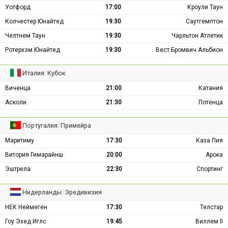
Уотфорд
17:00
Кроули Таун
Колчестер Юнайтед
19:30
Саутгемптон
Челтнем Таун
19:30
Чарльтон Атлетик
Ротерхэм Юнайтед
19:30
Вест Бромвич Альбион
Италия: Кубок
Виченца
21:00
Катания
Асколи
21:30
Потенца
Португалия: Примейра
Маритиму
17:30
Каза Пия
Витория Гимарайнш
20:00
Арока
Эштрела
22:30
Спортинг
Нидерланды: Эредивизия
НЕК Неймеген
17:30
Телстар
Гоу Эхед Иглс
19:45
Виллем II