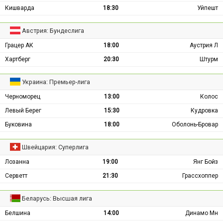
Кишварда
18:30
Уйпешт
Австрия: Бундеслига
Грацер АК
18:00
Аустрия Л
Хартберг
20:30
Штурм
Украина: Премьер-лига
Черноморец
13:00
Колос
Левый Берег
15:30
Кудровка
Буковина
18:00
Оболонь-Бровар
Швейцария: Суперлига
Лозанна
19:00
Янг Бойз
Серветт
21:30
Грассхоппер
Беларусь: Высшая лига
Белшина
14:00
Динамо Мн