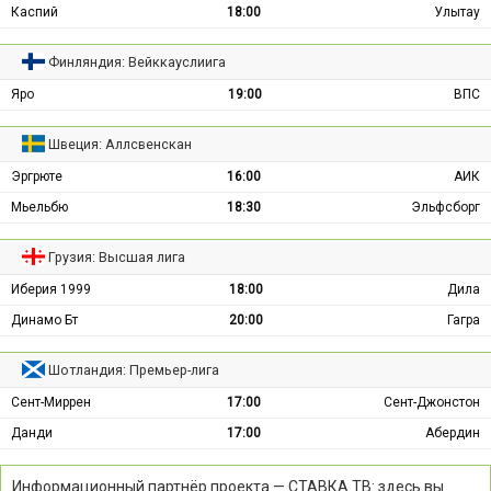
Каспий
18:00
Улытау
Финляндия: Вейккауслиига
Яро
19:00
ВПС
Швеция: Аллсвенскан
Эргрюте
16:00
АИК
Мьельбю
18:30
Эльфсборг
Грузия: Высшая лига
Иберия 1999
18:00
Дила
Динамо Бт
20:00
Гагра
Шотландия: Премьер-лига
Сент-Миррен
17:00
Сент-Джонстон
Данди
17:00
Абердин
Информационный партнёр проекта — СТАВКА ТВ: здесь вы