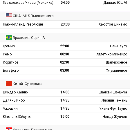
Гвадалахара Чивас (Мексика)
04:00
Даллас (США)
США: MLS Высшая лига
Нью-Инглэнд Революшн
23:30
Хьюстон Динамо
Бразилия: Серия А
Гремио
22:00
Сан-Паулу
Ремо
00:30
Атлетико Минейро
Коритиба
02:30
Шапекоэнсе
Ботафого
03:00
Флуминенсе
Китай: Суперлига
Циндао Хайню
14:00
Шанхай Шэньхуа
Далянь Инбо
14:35
Ляонин Тежэнь
Чжэцзян
14:35
Ухань Фри Таунс
Юньнань Юйкунь
15:00
Чэнду Жунчэн
Хорватия: Первая лига