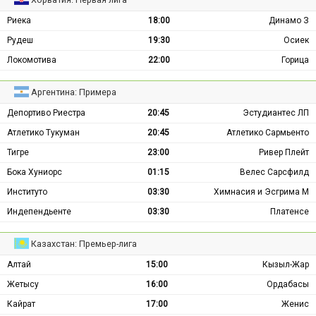
Риека
18:00
Динамо З
Рудеш
19:30
Осиек
Локомотива
22:00
Горица
Аргентина: Примера
Депортиво Риестра
20:45
Эстудиантес ЛП
Атлетико Тукуман
20:45
Атлетико Сармьенто
Тигре
23:00
Ривер Плейт
Бока Хуниорс
01:15
Велес Сарсфилд
Институто
03:30
Химнасия и Эсгрима М
Индепендьенте
03:30
Платенсе
Казахстан: Премьер-лига
Алтай
15:00
Кызыл-Жар
Жетысу
16:00
Ордабасы
Кайрат
17:00
Женис