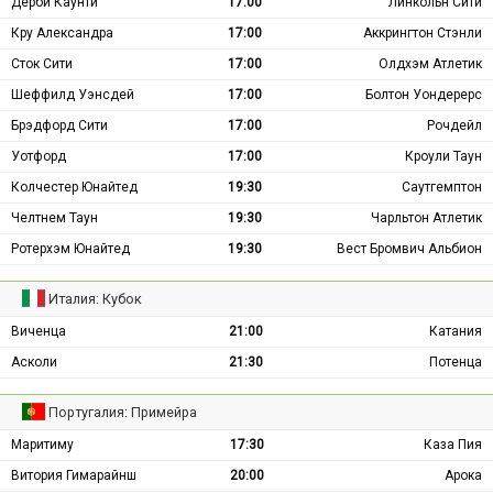
Дерби Каунти
17:00
Линкольн Сити
Кру Александра
17:00
Аккрингтон Стэнли
Сток Сити
17:00
Олдхэм Атлетик
Шеффилд Уэнсдей
17:00
Болтон Уондерерс
Брэдфорд Сити
17:00
Рочдейл
Уотфорд
17:00
Кроули Таун
Колчестер Юнайтед
19:30
Саутгемптон
Челтнем Таун
19:30
Чарльтон Атлетик
Ротерхэм Юнайтед
19:30
Вест Бромвич Альбион
Италия: Кубок
Виченца
21:00
Катания
Асколи
21:30
Потенца
Португалия: Примейра
Маритиму
17:30
Каза Пия
Витория Гимарайнш
20:00
Арока