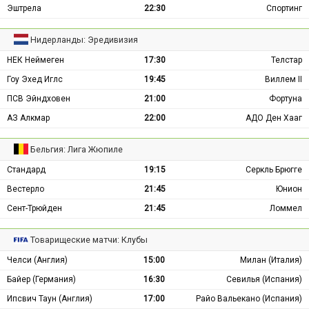
Эштрела
22:30
Спортинг
Нидерланды: Эредивизия
НЕК Неймеген
17:30
Телстар
Гоу Эхед Иглс
19:45
Виллем II
ПСВ Эйндховен
21:00
Фортуна
АЗ Алкмар
22:00
АДО Ден Хааг
Бельгия: Лига Жюпиле
Стандард
19:15
Серкль Брюгге
Вестерло
21:45
Юнион
Сент-Трюйден
21:45
Ломмел
Товарищеские матчи: Клубы
Челси (Англия)
15:00
Милан (Италия)
Байер (Германия)
16:30
Севилья (Испания)
Ипсвич Таун (Англия)
17:00
Райо Вальекано (Испания)