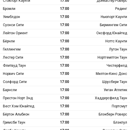
Стокпорт Каунти
17:00
Донкастер Роверс
Бромли
17:00
Рединг
Уимблдон
17:00
Ньюпорт Каунти
Суонси Сити
17:00
Бирмингем Сити
Лейтон Ориент
17:00
Оксфорд Юнайтед
Бёрнли
17:00
Ноттс Каунти
Гиллингем
17:00
Лутон Таун
Лестер Сити
17:00
Нортгемптон Таун
Флитвуд Таун
17:00
Честерфилд
Норвич Сити
17:00
Милтон-Кинс Донс
Солфорд Сити
17:00
Шрусбери Таун
Барнсли
17:00
Уиган Атлетик
Престон Норт Энд
17:00
Хаддерсфилд Таун
Вест Хэм Юнайтед
17:00
Портсмут
Бёртон Альбион
17:00
Блэкберн Роверс
Гримсби Таун
17:00
Блэкпул