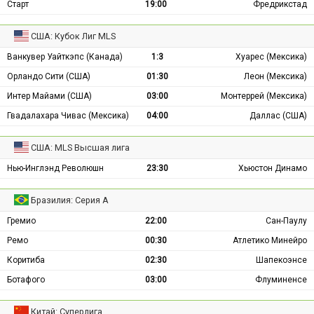
Старт
19:00
Фредрикстад
США: Кубок Лиг MLS
Ванкувер Уайткэпс (Канада)
1:3
Хуарес (Мексика)
Орландо Сити (США)
01:30
Леон (Мексика)
Интер Майами (США)
03:00
Монтеррей (Мексика)
Гвадалахара Чивас (Мексика)
04:00
Даллас (США)
США: MLS Высшая лига
Нью-Инглэнд Революшн
23:30
Хьюстон Динамо
Бразилия: Серия А
Гремио
22:00
Сан-Паулу
Ремо
00:30
Атлетико Минейро
Коритиба
02:30
Шапекоэнсе
Ботафого
03:00
Флуминенсе
Китай: Суперлига