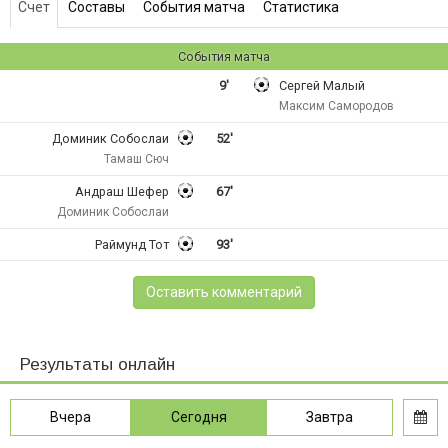
Счет
Составы
События матча
Статистика
События матча
9'
Сергей Малый
Максим Самородов
Доминик Собослаи
52'
Тамаш Сюч
Андраш Шефер
67'
Доминик Собослаи
Раймунд Тот
93'
Оставить комментарий
Результаты онлайн
Вчера
Сегодня
Завтра