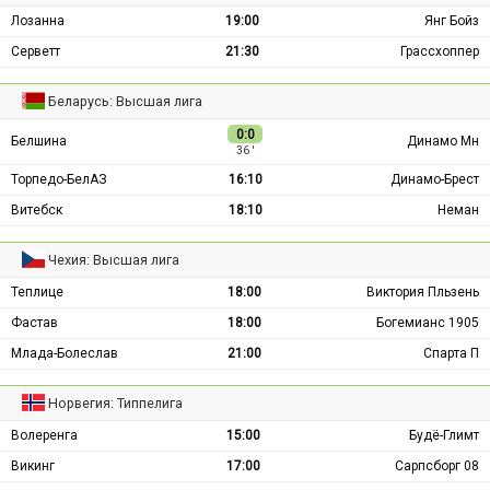
Лозанна
19:00
Янг Бойз
Серветт
21:30
Грассхоппер
Беларусь: Высшая лига
0:0
Белшина
Динамо Мн
36 ′
Торпедо-БелАЗ
16:10
Динамо-Брест
Витебск
18:10
Неман
Чехия: Высшая лига
Теплице
18:00
Виктория Пльзень
Фастав
18:00
Богемианс 1905
Млада-Болеслав
21:00
Спарта П
Норвегия: Типпелига
Волеренга
15:00
Будё-Глимт
Викинг
17:00
Сарпсборг 08