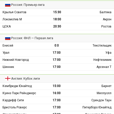
Россия: Премьер-лига
Крылья Советов
15:30
Балтика
Локомотив М
18:00
Акрон
ЦСКА
20:30
Ростов
Россия: ФНЛ — Первая лига
Енисей
0:0
Текстильщик
Урал
17:00
Уфа
Нижний Новгород
17:00
Нефтехимик
Шинник
17:00
Арсенал Т
Англия: Кубок лиги
Кембридж Юнайтед
15:00
Барнет
Куинз Парк Рейнджерс
16:00
Миллуолл
Кардифф Сити
17:00
Суиндон Таун
Бристоль Роверс
17:00
Питерборо Юнайтед