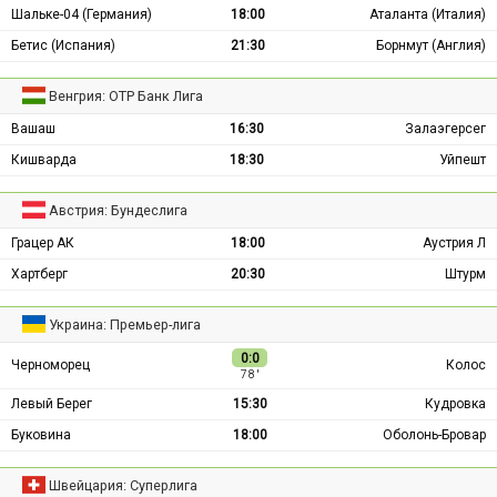
Шальке-04 (Германия)
18:00
Аталанта (Италия)
Бетис (Испания)
21:30
Борнмут (Англия)
Венгрия: ОТР Банк Лига
Вашаш
16:30
Залаэгерсег
Кишварда
18:30
Уйпешт
Австрия: Бундеслига
Грацер АК
18:00
Аустрия Л
Хартберг
20:30
Штурм
Украина: Премьер-лига
0:0
Черноморец
Колос
78 ′
Левый Берег
15:30
Кудровка
Буковина
18:00
Оболонь-Бровар
Швейцария: Суперлига