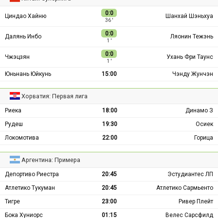
0:0
Циндао Хайню
Шанхай Шэньхуа
36 ′
0:0
Далянь Инбо
Ляонин Тежэнь
1 ′
0:0
Чжэцзян
Ухань Фри Таунс
1 ′
Юньнань Юйкунь
15:00
Чэнду Жунчэн
Хорватия: Первая лига
Риека
18:00
Динамо З
Рудеш
19:30
Осиек
Локомотива
22:00
Горица
Аргентина: Примера
Депортиво Риестра
20:45
Эстудиантес ЛП
Атлетико Тукуман
20:45
Атлетико Сармьенто
Тигре
23:00
Ривер Плейт
Бока Хуниорс
01:15
Велес Сарсфилд