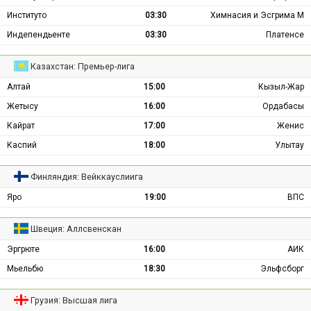
Институто
03:30
Химнасия и Эсгрима М
Индепендьенте
03:30
Платенсе
Казахстан: Премьер-лига
Алтай
15:00
Кызыл-Жар
Жетысу
16:00
Ордабасы
Кайрат
17:00
Женис
Каспий
18:00
Улытау
Финляндия: Вейккауслиига
Яро
19:00
ВПС
Швеция: Аллсвенскан
Эргрюте
16:00
АИК
Мьельбю
18:30
Эльфсборг
Грузия: Высшая лига