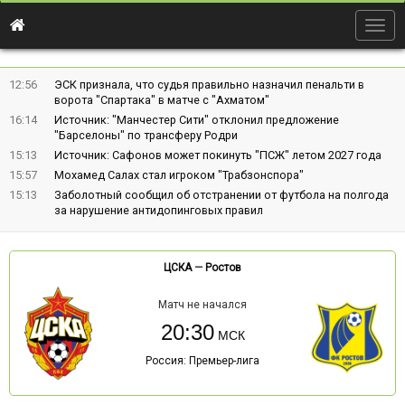
Togg
navig
12:56
ЭСК признала, что судья правильно назначил пенальти в
ворота "Спартака" в матче с "Ахматом"
16:14
Источник: "Манчестер Сити" отклонил предложение
"Барселоны" по трансферу Родри
15:13
Источник: Сафонов может покинуть "ПСЖ" летом 2027 года
15:57
Мохамед Салах стал игроком "Трабзонспора"
15:13
Заболотный сообщил об отстранении от футбола на полгода
за нарушение антидопинговых правил
ЦСКА
—
Ростов
Матч не начался
20:30
Россия: Премьер-лига