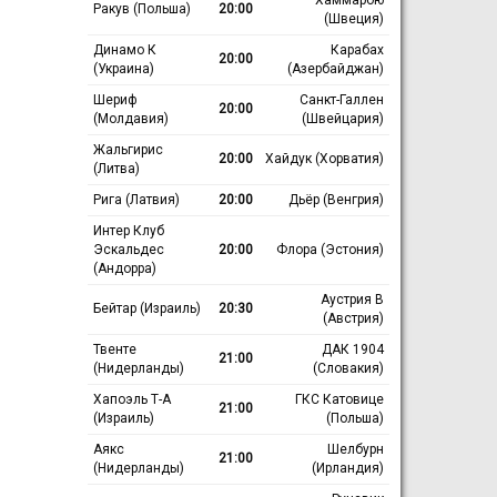
Ракув (Польша)
20:00
(Швеция)
Динамо К
Карабах
20:00
(Украина)
(Азербайджан)
Шериф
Санкт-Галлен
20:00
(Молдавия)
(Швейцария)
Жальгирис
20:00
Хайдук (Хорватия)
(Литва)
Рига (Латвия)
20:00
Дьёр (Венгрия)
Интер Клуб
Эскальдес
20:00
Флора (Эстония)
(Андорра)
Аустрия В
Бейтар (Израиль)
20:30
(Австрия)
Твенте
ДАК 1904
21:00
(Нидерланды)
(Словакия)
Хапоэль Т-А
ГКС Катовице
21:00
(Израиль)
(Польша)
Аякс
Шелбурн
21:00
(Нидерланды)
(Ирландия)