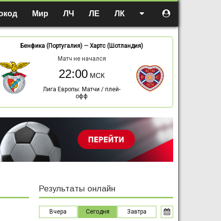
окод
Мир
ЛЧ
ЛЕ
ЛК
Бенфика (Португалия)
—
Хартс (Шотландия)
Матч не начался
22:00
Лига Европы: Матчи / плей-
офф
Результаты онлайн
Вчера
Сегодня
Завтра