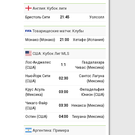
Англия: Кубок лиги
Бристоль Сити
21:45
Уолсолл
Товарищеские матчи: Клубы
Монако (Монако)
21:00
Хетафе (Испания)
США: Кубок Лиг MLS
Лос-Анджелес
Гвадалахара
1:1
(США)
Чивас (Мексика)
Нью-Йорк Сити
Сантос Лагуна
02:30
(США)
(Мексика)
Крус Асуль
Филадельфия
03:00
(Мексика)
Юнион (США)
Чикаго Файр
03:30
Некакса (Мексика)
(США)
Остин (США)
04:00
Тихуана (Мексика)
Аргентина: Примера