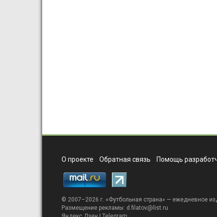
О проекте
Обратная связь
Помощь разработч
© 2007–2026 г. «
Футбольная страна
» — ежедневное из
Размещение рекламы:
d.filatov@list.ru
Яндекс.Дзен
|
Telegram