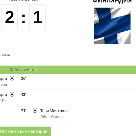
ФИНЛЯНДИЯ
2
:
1
стика
События матча
арга
26'
слаи
арга
43'
 Тот
71'
Тони Миеттинен
Ойва Юккола
Оставить комментарий