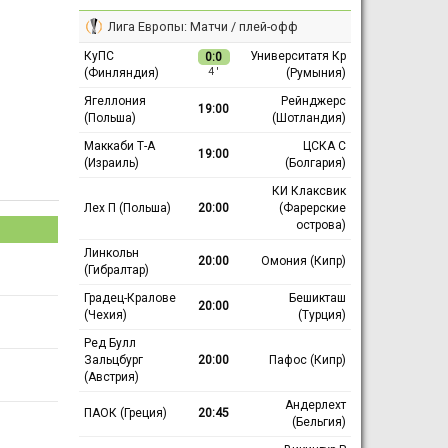
Лига Европы: Матчи / плей-офф
КуПС
Университатя Кр
0:0
(Финляндия)
(Румыния)
4 ′
Ягеллония
Рейнджерс
19:00
(Польша)
(Шотландия)
Маккаби Т-А
ЦСКА С
19:00
(Израиль)
(Болгария)
КИ Клаксвик
Лех П (Польша)
20:00
(Фарерские
острова)
Линкольн
20:00
Омония (Кипр)
(Гибралтар)
Градец-Кралове
Бешикташ
20:00
(Чехия)
(Турция)
Ред Булл
Зальцбург
20:00
Пафос (Кипр)
(Австрия)
Андерлехт
ПАОК (Греция)
20:45
(Бельгия)