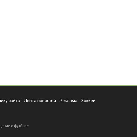
ику сайта
Лента новостей
Реклама
Хоккей
дание о футболе