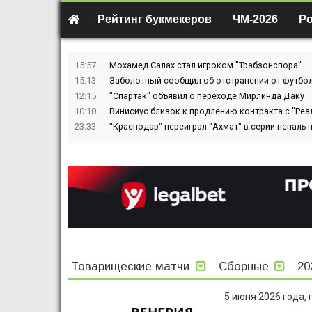
Рейтинг букмекеров
ЧМ-2026
Р
15:57
Мохамед Салах стал игроком "Трабзонспора"
15:13
Заболотный сообщил об отстранении от футбол
12:15
"Спартак" объявил о переходе Мирлинда Даку
10:10
Винисиус близок к продлению контракта с "Реа
23:33
"Краснодар" переиграл "Ахмат" в серии пенальт
Товарищеские матчи
Сборные
20
5 июня 2026 года,