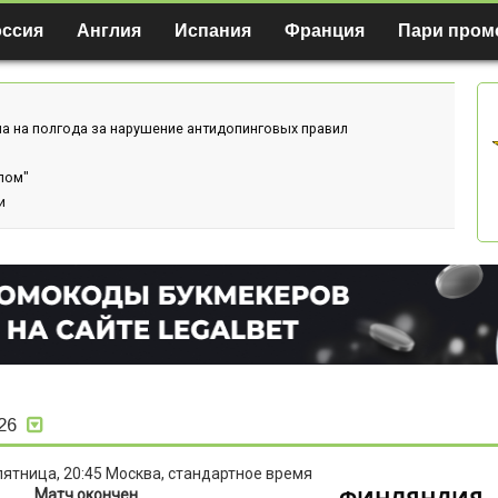
оссия
Англия
Испания
Франция
Пари пром
а на полгода за нарушение антидопинговых правил
лом"
и
26
 пятница, 20:45 Москва, стандартное время
Матч окончен