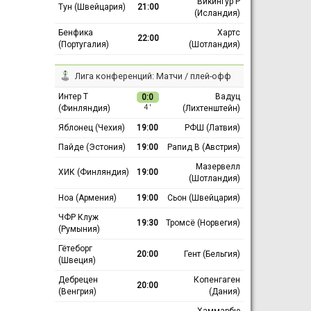
Викингур Р
Тун (Швейцария)
21:00
(Исландия)
Бенфика
Хартс
22:00
(Португалия)
(Шотландия)
Лига конференций: Матчи / плей-офф
Интер Т
Вадуц
0:0
(Финляндия)
(Лихтенштейн)
4 ′
Яблонец (Чехия)
19:00
РФШ (Латвия)
Пайде (Эстония)
19:00
Рапид В (Австрия)
Мазервелл
ХИК (Финляндия)
19:00
(Шотландия)
Ноа (Армения)
19:00
Сьон (Швейцария)
ЧФР Клуж
19:30
Тромсё (Норвегия)
(Румыния)
Гётеборг
20:00
Гент (Бельгия)
(Швеция)
Дебрецен
Копенгаген
20:00
(Венгрия)
(Дания)
Хаммарбю