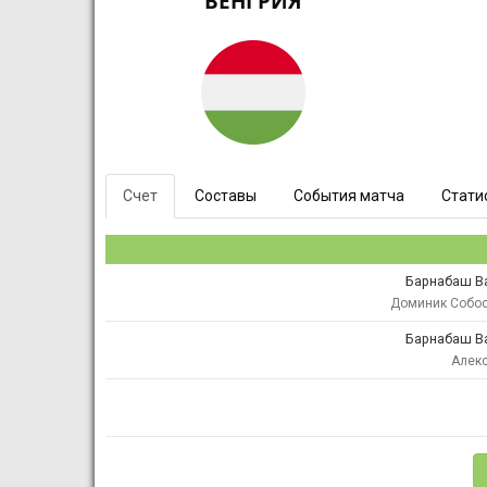
ВЕНГРИЯ
Счет
Составы
События матча
Стати
Барнабаш В
Доминик Собо
Барнабаш В
Алекс