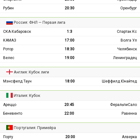
Рубин
20:30
Оренбург
Россия: ФНЛ — Первая лига
СКА-Хабаровск
1:3
Спартак Кс
КАМАЗ
17:00
Волга Ул
Ротор
18:30
Челябинск
Велес
19:00
Ленинградец
Англия: Кубок лиги
Мэнсфилд Таун
18:00
Шеффилд Юнайтед
Италия: Кубок
Ареццо
20:45
ФеральпиСало
Беневенто
22:00
Равенна
Португалия: Примейра
Порту
20:00
Алверка