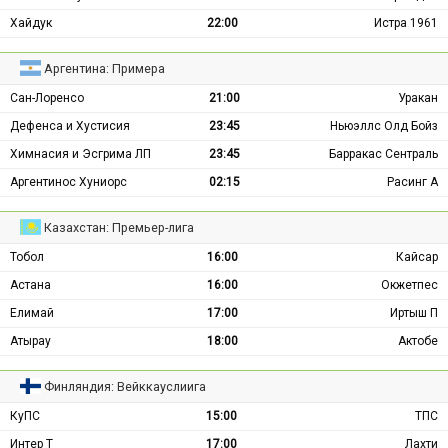
Хайдук
22:00
Истра 1961
Аргентина: Примера
Сан-Лоренсо
21:00
Уракан
Дефенса и Хустисия
23:45
Ньюэллс Олд Бойз
Химнасия и Эсгрима ЛП
23:45
Барракас Сентраль
Аргентинос Хуниорс
02:15
Расинг А
Казахстан: Премьер-лига
Тобол
16:00
Кайсар
Астана
16:00
Окжетпес
Елимай
17:00
Иртыш П
Атырау
18:00
Актобе
Финляндия: Вейккауслиига
КуПС
15:00
ТПС
Интер Т
17:00
Лахти