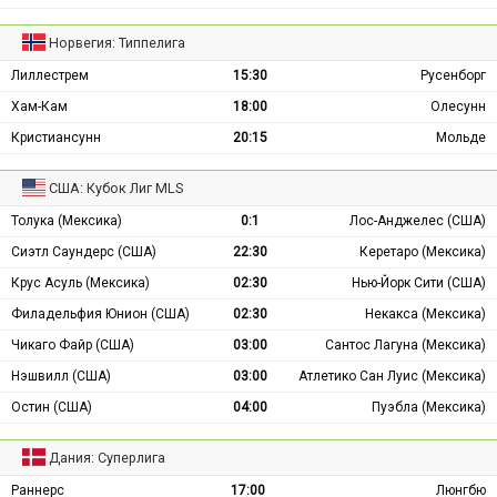
Норвегия: Типпелига
Лиллестрем
15:30
Русенборг
Хам-Кам
18:00
Олесунн
Кристиансунн
20:15
Мольде
США: Кубок Лиг MLS
Толука (Мексика)
0:1
Лос-Анджелес (США)
Сиэтл Саундерс (США)
22:30
Керетаро (Мексика)
Крус Асуль (Мексика)
02:30
Нью-Йорк Сити (США)
Филадельфия Юнион (США)
02:30
Некакса (Мексика)
Чикаго Файр (США)
03:00
Сантос Лагуна (Мексика)
Нэшвилл (США)
03:00
Атлетико Сан Луис (Мексика)
Остин (США)
04:00
Пуэбла (Мексика)
Дания: Суперлига
Раннерс
17:00
Люнгбю