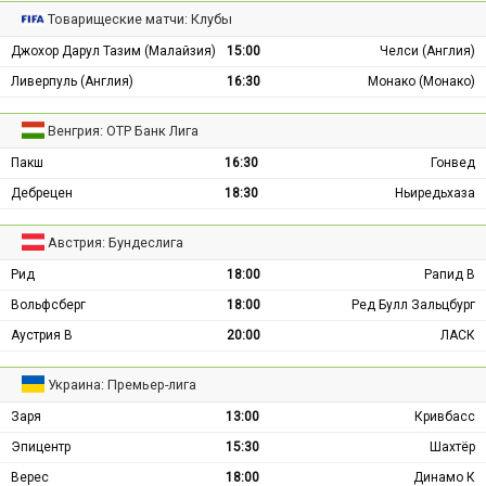
Товарищеские матчи: Клубы
Джохор Дарул Тазим (Малайзия)
15:00
Челси (Англия)
Ливерпуль (Англия)
16:30
Монако (Монако)
Венгрия: ОТР Банк Лига
Пакш
16:30
Гонвед
Дебрецен
18:30
Ньиредьхаза
Австрия: Бундеслига
Рид
18:00
Рапид В
Вольфсберг
18:00
Ред Булл Зальцбург
Аустрия В
20:00
ЛАСК
Украина: Премьер-лига
Заря
13:00
Кривбасс
Эпицентр
15:30
Шахтёр
Верес
18:00
Динамо К