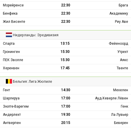
Морейренсе
22:30
Брага
Бенфика
22:30
Академику
Жил Висенте
22:30
Риу Аве
Нидерланды: Эредивизия
Спарта
13:15
Фейеноорд
Гронинген
15:30
Утрехт
ПЕК Зволле
15:30
Аякс
Херенвен
17:45
Твенте
Бельгия: Лига Жюпиле
Гент
14:30
Мехелен
Шарлеруа
17:00
Ауд-Хеверле Лёвен
Зюлте-Варегем
17:00
Генк
Андерлехт
19:30
Ла Лувьер
Антверпен
20:15
Беверен