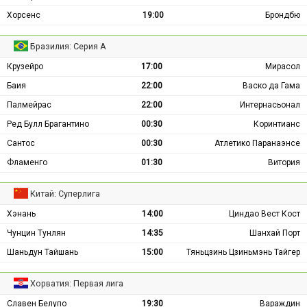
Хорсенс
19:00
Брондбю
Бразилия: Серия А
Крузейро
17:00
Мирасол
Баия
22:00
Васко да Гама
Палмейрас
22:00
Интернасьонал
Ред Булл Брагантино
00:30
Коринтианс
Сантос
00:30
Атлетико Паранаэнсе
Фламенго
01:30
Витория
Китай: Суперлига
Хэнань
14:00
Циндао Вест Кост
Чунцин Тунлян
14:35
Шанхай Порт
Шаньдун Тайшань
15:00
Тяньцзинь Цзиньмэнь Тайгер
Хорватия: Первая лига
Славен Белупо
19:30
Вараждин