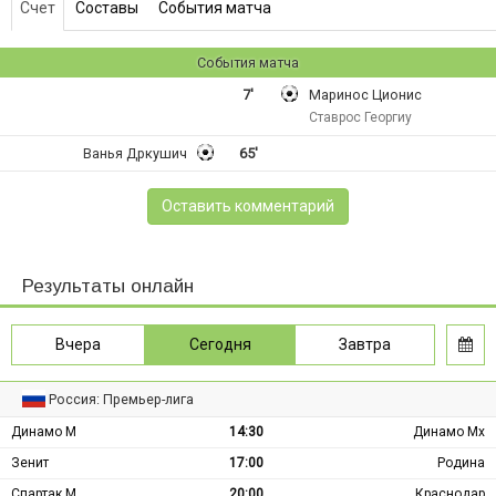
Счет
Составы
События матча
События матча
7'
Маринос Ционис
Ставрос Георгиу
Ванья Дркушич
65'
Оставить комментарий
Результаты онлайн
Вчера
Сегодня
Завтра
Россия: Премьер-лига
Динамо М
14:30
Динамо Мх
Зенит
17:00
Родина
Спартак М
20:00
Краснодар