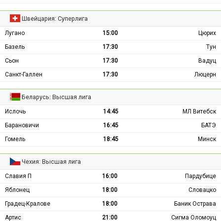
Швейцария: Суперлига
Лугано
15:00
Цюрих
Базель
17:30
Тун
Сьон
17:30
Вадуц
Санкт-Галлен
17:30
Люцерн
Беларусь: Высшая лига
Ислочь
14:45
МЛ Витебск
Барановичи
16:45
БАТЭ
Гомель
18:45
Минск
Чехия: Высшая лига
Славия П
16:00
Пардубице
Яблонец
18:00
Словацко
Градец-Кралове
18:00
Баник Острава
Артис
21:00
Сигма Оломоуц