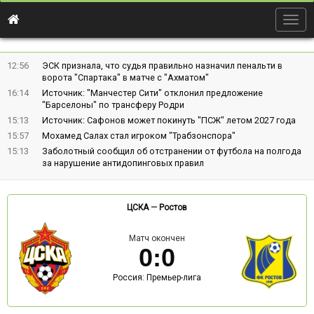
Togg
navig
12:56
ЭСК признала, что судья правильно назначил пенальти в
ворота "Спартака" в матче с "Ахматом"
16:14
Источник: "Манчестер Сити" отклонил предложение
"Барселоны" по трансферу Родри
15:13
Источник: Сафонов может покинуть "ПСЖ" летом 2027 года
15:57
Мохамед Салах стал игроком "Трабзонспора"
15:13
Заболотный сообщил об отстранении от футбола на полгода
за нарушение антидопинговых правил
ЦСКА
—
Ростов
Матч окончен
0
:
0
Россия: Премьер-лига