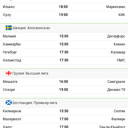
Ильвес
18:00
Мариехамн
Оулу
19:00
ХИК
Швеция: Аллсвенскан
Мальмё
15:00
Дегерфорс
Хаммарбю
15:00
Хеккен
Гётеборг
17:30
Кальмар
Хальмстад
17:30
ГАИС
Грузия: Высшая лига
Мешахте
16:00
Самгурали
Спаэри
19:00
Динамо Тб
Шотландия: Премьер-лига
Килмарнок
15:30
Селтик
Мазервелл
17:00
Фалкирк
Хартс
17:00
Данди Юнайтед