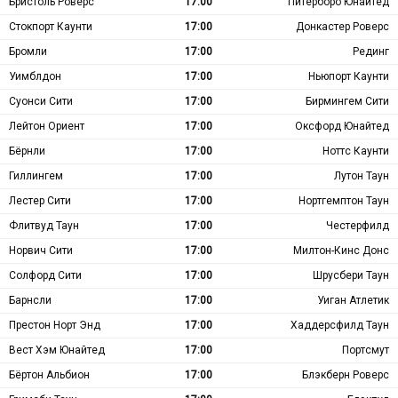
Бристоль Роверс
17:00
Питерборо Юнайтед
Стокпорт Каунти
17:00
Донкастер Роверс
Бромли
17:00
Рединг
Уимблдон
17:00
Ньюпорт Каунти
Суонси Сити
17:00
Бирмингем Сити
Лейтон Ориент
17:00
Оксфорд Юнайтед
Бёрнли
17:00
Ноттс Каунти
Гиллингем
17:00
Лутон Таун
Лестер Сити
17:00
Нортгемптон Таун
Флитвуд Таун
17:00
Честерфилд
Норвич Сити
17:00
Милтон-Кинс Донс
Солфорд Сити
17:00
Шрусбери Таун
Барнсли
17:00
Уиган Атлетик
Престон Норт Энд
17:00
Хаддерсфилд Таун
Вест Хэм Юнайтед
17:00
Портсмут
Бёртон Альбион
17:00
Блэкберн Роверс