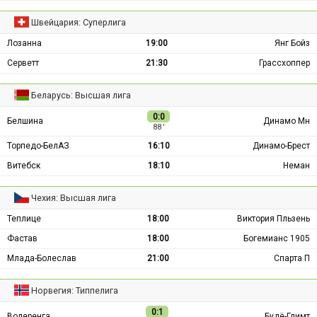
Швейцария: Суперлига
Лозанна
19:00
Янг Бойз
Серветт
21:30
Грассхоппер
Беларусь: Высшая лига
0:0
Белшина
Динамо Мн
88 ′
Торпедо-БелАЗ
16:10
Динамо-Брест
Витебск
18:10
Неман
Чехия: Высшая лига
Теплице
18:00
Виктория Пльзень
Фастав
18:00
Богемианс 1905
Млада-Болеслав
21:00
Спарта П
Норвегия: Типпелига
0:1
Волеренга
Будё-Глимт