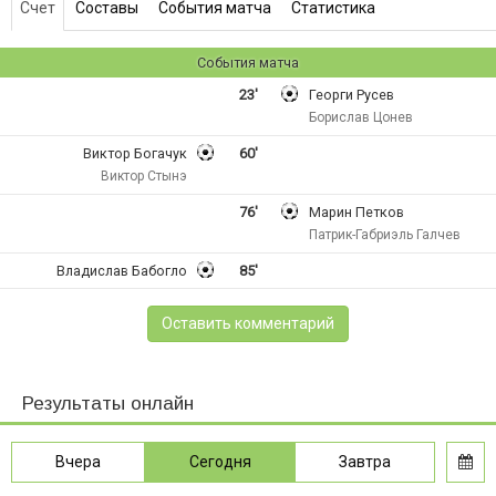
Счет
Составы
События матча
Статистика
События матча
23'
Георги Русев
Борислав Цонев
Виктор Богачук
60'
Виктор Стынэ
76'
Марин Петков
Патрик-Габриэль Галчев
Владислав Бабогло
85'
Оставить комментарий
Результаты онлайн
Вчера
Сегодня
Завтра