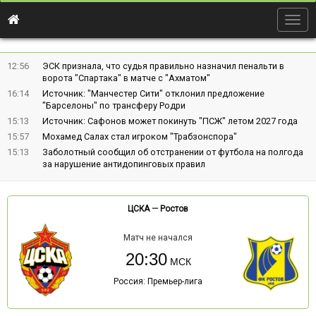
Togg
navig
12:56
ЭСК признала, что судья правильно назначил пенальти в
ворота "Спартака" в матче с "Ахматом"
16:14
Источник: "Манчестер Сити" отклонил предложение
"Барселоны" по трансферу Родри
15:13
Источник: Сафонов может покинуть "ПСЖ" летом 2027 года
15:57
Мохамед Салах стал игроком "Трабзонспора"
15:13
Заболотный сообщил об отстранении от футбола на полгода
за нарушение антидопинговых правил
ЦСКА
—
Ростов
Матч не начался
20:30
Россия: Премьер-лига