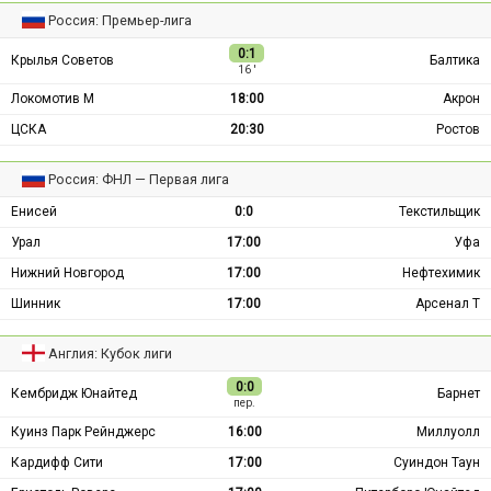
Россия: Премьер-лига
0:1
Крылья Советов
Балтика
16 ′
Локомотив М
18:00
Акрон
ЦСКА
20:30
Ростов
Россия: ФНЛ — Первая лига
Енисей
0:0
Текстильщик
Урал
17:00
Уфа
Нижний Новгород
17:00
Нефтехимик
Шинник
17:00
Арсенал Т
Англия: Кубок лиги
0:0
Кембридж Юнайтед
Барнет
пер.
Куинз Парк Рейнджерс
16:00
Миллуолл
Кардифф Сити
17:00
Суиндон Таун