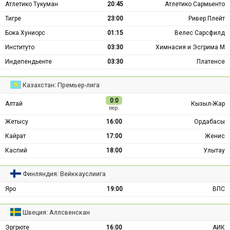
Атлетико Тукуман
20:45
Атлетико Сармьенто
Тигре
23:00
Ривер Плейт
Бока Хуниорс
01:15
Велес Сарсфилд
Институто
03:30
Химнасия и Эсгрима М
Индепендьенте
03:30
Платенсе
Казахстан: Премьер-лига
0:0
Алтай
Кызыл-Жар
пер.
Жетысу
16:00
Ордабасы
Кайрат
17:00
Женис
Каспий
18:00
Улытау
Финляндия: Вейккауслиига
Яро
19:00
ВПС
Швеция: Аллсвенскан
Эргрюте
16:00
АИК