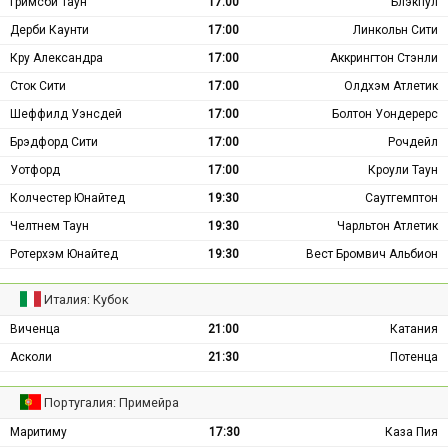
Гримсби Таун
17:00
Блэкпул
Дерби Каунти
17:00
Линкольн Сити
Кру Александра
17:00
Аккрингтон Стэнли
Сток Сити
17:00
Олдхэм Атлетик
Шеффилд Уэнсдей
17:00
Болтон Уондерерс
Брэдфорд Сити
17:00
Рочдейл
Уотфорд
17:00
Кроули Таун
Колчестер Юнайтед
19:30
Саутгемптон
Челтнем Таун
19:30
Чарльтон Атлетик
Ротерхэм Юнайтед
19:30
Вест Бромвич Альбион
Италия: Кубок
Виченца
21:00
Катания
Асколи
21:30
Потенца
Португалия: Примейра
Маритиму
17:30
Каза Пия