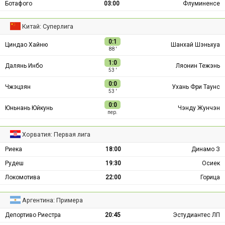
Ботафого
03:00
Флуминенсе
Китай: Суперлига
0:1
Циндао Хайню
Шанхай Шэньхуа
88 ′
1:0
Далянь Инбо
Ляонин Тежэнь
53 ′
0:0
Чжэцзян
Ухань Фри Таунс
53 ′
0:0
Юньнань Юйкунь
Чэнду Жунчэн
пер.
Хорватия: Первая лига
Риека
18:00
Динамо З
Рудеш
19:30
Осиек
Локомотива
22:00
Горица
Аргентина: Примера
Депортиво Риестра
20:45
Эстудиантес ЛП