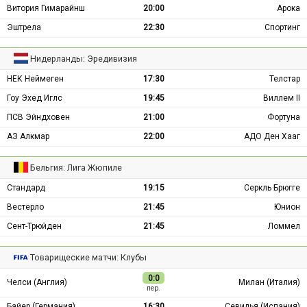
Витория Гимарайнш
20:00
Арока
Эштрела
22:30
Спортинг
Нидерланды: Эредивизия
НЕК Неймеген
17:30
Телстар
Гоу Эхед Иглс
19:45
Виллем II
ПСВ Эйндховен
21:00
Фортуна
АЗ Алкмар
22:00
АДО Ден Хааг
Бельгия: Лига Жюпиле
Стандард
19:15
Серкль Брюгге
Вестерло
21:45
Юнион
Сент-Трюйден
21:45
Ломмел
Товарищеские матчи: Клубы
0:0
Челси (Англия)
Милан (Италия)
пер.
Байер (Германия)
16:30
Севилья (Испания)