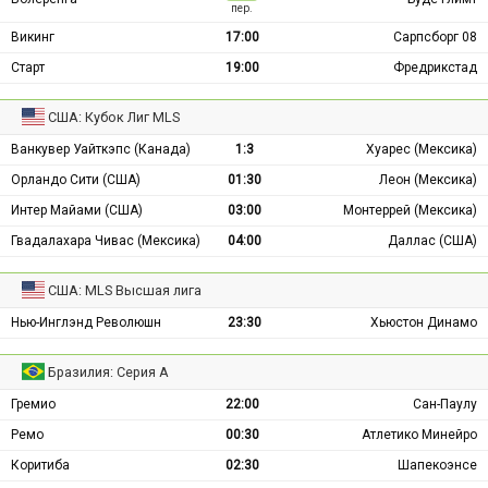
пер.
Викинг
17:00
Сарпсборг 08
Старт
19:00
Фредрикстад
США: Кубок Лиг MLS
Ванкувер Уайткэпс (Канада)
1:3
Хуарес (Мексика)
Орландо Сити (США)
01:30
Леон (Мексика)
Интер Майами (США)
03:00
Монтеррей (Мексика)
Гвадалахара Чивас (Мексика)
04:00
Даллас (США)
США: MLS Высшая лига
Нью-Инглэнд Революшн
23:30
Хьюстон Динамо
Бразилия: Серия А
Гремио
22:00
Сан-Паулу
Ремо
00:30
Атлетико Минейро
Коритиба
02:30
Шапекоэнсе