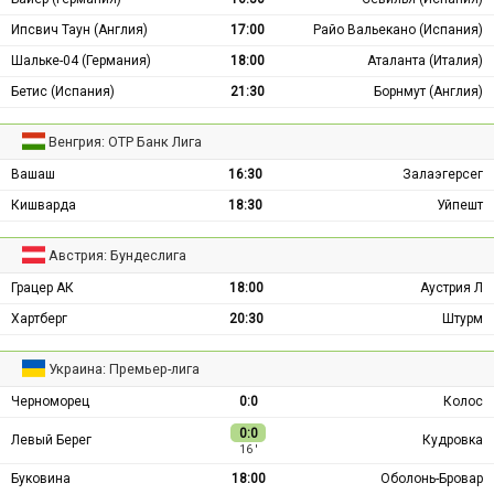
Ипсвич Таун (Англия)
17:00
Райо Вальекано (Испания)
Шальке-04 (Германия)
18:00
Аталанта (Италия)
Бетис (Испания)
21:30
Борнмут (Англия)
Венгрия: ОТР Банк Лига
Вашаш
16:30
Залаэгерсег
Кишварда
18:30
Уйпешт
Австрия: Бундеслига
Грацер АК
18:00
Аустрия Л
Хартберг
20:30
Штурм
Украина: Премьер-лига
Черноморец
0:0
Колос
0:0
Левый Берег
Кудровка
16 ′
Буковина
18:00
Оболонь-Бровар