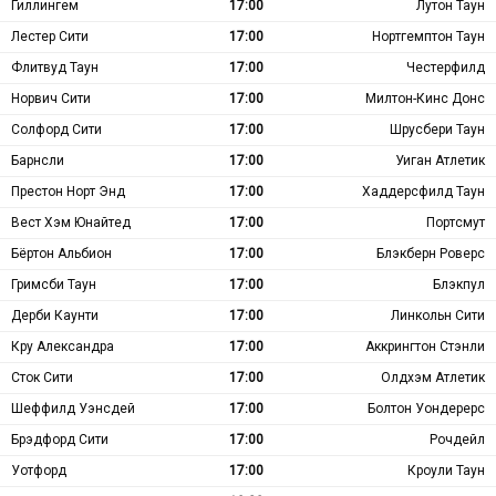
Гиллингем
17:00
Лутон Таун
Лестер Сити
17:00
Нортгемптон Таун
Флитвуд Таун
17:00
Честерфилд
Норвич Сити
17:00
Милтон-Кинс Донс
Солфорд Сити
17:00
Шрусбери Таун
Барнсли
17:00
Уиган Атлетик
Престон Норт Энд
17:00
Хаддерсфилд Таун
Вест Хэм Юнайтед
17:00
Портсмут
Бёртон Альбион
17:00
Блэкберн Роверс
Гримсби Таун
17:00
Блэкпул
Дерби Каунти
17:00
Линкольн Сити
Кру Александра
17:00
Аккрингтон Стэнли
Сток Сити
17:00
Олдхэм Атлетик
Шеффилд Уэнсдей
17:00
Болтон Уондерерс
Брэдфорд Сити
17:00
Рочдейл
Уотфорд
17:00
Кроули Таун