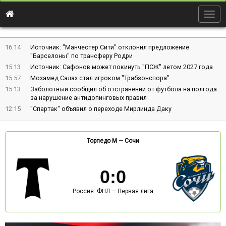
Togg
navig
16:14
Источник: "Манчестер Сити" отклонил предложение
"Барселоны" по трансферу Родри
15:13
Источник: Сафонов может покинуть "ПСЖ" летом 2027 года
15:57
Мохамед Салах стал игроком "Трабзонспора"
15:13
Заболотный сообщил об отстранении от футбола на полгода
за нарушение антидопинговых правил
12:15
"Спартак" объявил о переходе Мирлинда Даку
Торпедо М
—
Сочи
0
:
0
Россия: ФНЛ — Первая лига