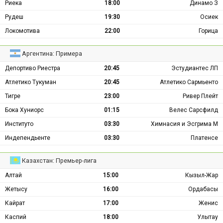
Риека
18:00
Динамо З
Рудеш
19:30
Осиек
Локомотива
22:00
Горица
Аргентина: Примера
Депортиво Риестра
20:45
Эстудиантес ЛП
Атлетико Тукуман
20:45
Атлетико Сармьенто
Тигре
23:00
Ривер Плейт
Бока Хуниорс
01:15
Велес Сарсфилд
Институто
03:30
Химнасия и Эсгрима М
Индепендьенте
03:30
Платенсе
Казахстан: Премьер-лига
Алтай
15:00
Кызыл-Жар
Жетысу
16:00
Ордабасы
Кайрат
17:00
Женис
Каспий
18:00
Улытау