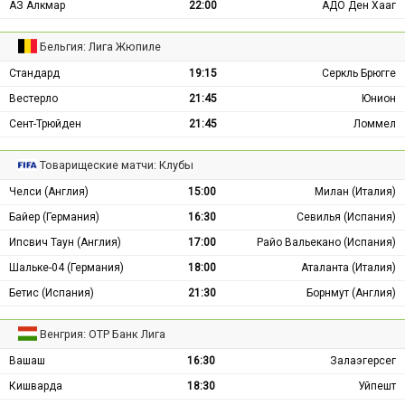
АЗ Алкмар
22:00
АДО Ден Хааг
Бельгия: Лига Жюпиле
Стандард
19:15
Серкль Брюгге
Вестерло
21:45
Юнион
Сент-Трюйден
21:45
Ломмел
Товарищеские матчи: Клубы
Челси (Англия)
15:00
Милан (Италия)
Байер (Германия)
16:30
Севилья (Испания)
Ипсвич Таун (Англия)
17:00
Райо Вальекано (Испания)
Шальке-04 (Германия)
18:00
Аталанта (Италия)
Бетис (Испания)
21:30
Борнмут (Англия)
Венгрия: ОТР Банк Лига
Вашаш
16:30
Залаэгерсег
Кишварда
18:30
Уйпешт