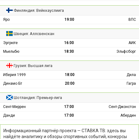
Финляндия: Вейккауслиига
Яро
19:00
ВПС
Швеция: Аллсвенскан
Эргрюте
16:00
АИК
Мьельбю
18:30
Эльфсборг
Грузия: Высшая лига
Иберия 1999
18:00
Дила
Динамо Бт
20:00
Гагра
Шотландия: Премьер-лига
Сент-Миррен
17:00
Сент-Джонстон
Данди
17:00
Абердин
Информационный партнёр проекта — СТАВКА ТВ: здесь вы
найдёте аналитику и обзоры спортивных событий, конкурсы