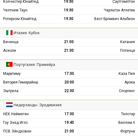
Колчестер Юнайтед
19:30
Саутгемптон
Челтнем Таун
19:30
Чарльтон Атлетик
Ротерхэм Юнайтед
19:30
Вест Бромвич Альбион
Италия: Кубок
Виченца
21:00
Катания
Асколи
21:30
Потенца
Португалия: Примейра
Маритиму
17:30
Каза Пия
Витория Гимарайнш
20:00
Арока
Эштрела
22:30
Спортинг
Нидерланды: Эредивизия
НЕК Неймеген
17:30
Телстар
Гоу Эхед Иглс
19:45
Виллем II
ПСВ Эйндховен
21:00
Фортуна