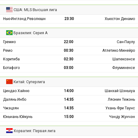
США: MLS Высшая лига
Нью-Инглэнд Революшн
23:30
Хьюстон Динамо
Бразилия: Серия А
Гремио
22:00
Сан-Паулу
Ремо
00:30
Атлетико Минейро
Коритиба
02:30
Шапекоэнсе
Ботафого
03:00
Флуминенсе
Китай: Суперлига
Циндао Хайню
14:00
Шанхай Шэньхуа
Далянь Инбо
14:35
Ляонин Тежэнь
Чжэцзян
14:35
Ухань Фри Таунс
Юньнань Юйкунь
15:00
Чэнду Жунчэн
Хорватия: Первая лига