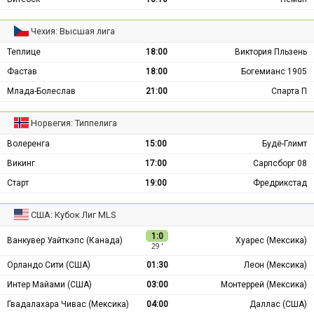
Чехия: Высшая лига
Теплице
18:00
Виктория Пльзень
Фастав
18:00
Богемианс 1905
Млада-Болеслав
21:00
Спарта П
Норвегия: Типпелига
Волеренга
15:00
Будё-Глимт
Викинг
17:00
Сарпсборг 08
Старт
19:00
Фредрикстад
США: Кубок Лиг MLS
1:0
Ванкувер Уайткэпс (Канада)
Хуарес (Мексика)
29 ′
Орландо Сити (США)
01:30
Леон (Мексика)
Интер Майами (США)
03:00
Монтеррей (Мексика)
Гвадалахара Чивас (Мексика)
04:00
Даллас (США)