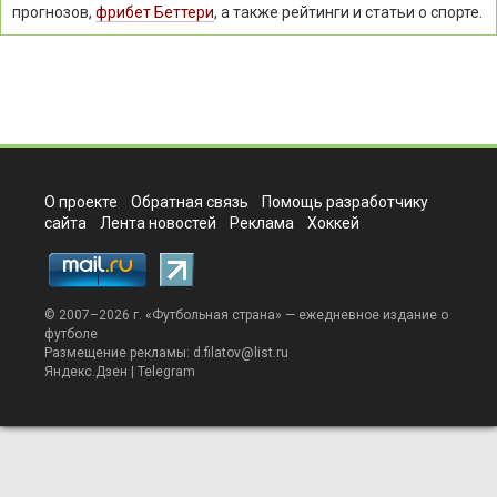
прогнозов,
фрибет Беттери
, а также рейтинги и статьи о спорте.
О проекте
Обратная связь
Помощь разработчику
сайта
Лента новостей
Реклама
Хоккей
© 2007–2026 г. «
Футбольная страна
» — ежедневное издание о
футболе
Размещение рекламы:
d.filatov@list.ru
Яндекс.Дзен
|
Telegram