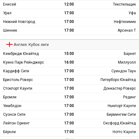
Енисей
12:00
Текстильщик
Урал
17:00
Уфа
Нижний Новгород
17:00
Нефтехимик
Шинник
17:00
Арсенал Т
Англия: Кубок лиги
Кембридж Юнайтед
15:00
Барнет
Куинз Парк Рейнджерс
16:00
Миллуолл
Кардифф Сити
17:00
Суиндон Таун
Бристоль Роверс
17:00
Питерборо Юнайтед
Стокпорт Каунти
17:00
Донкастер Роверс
Бромли
17:00
Рединг
Уимблдон
17:00
Ньюпорт Каунти
Суонси Сити
17:00
Бирмингем Сити
Лейтон Ориент
17:00
Оксфорд Юнайтед
Бёрнли
17:00
Ноттс Каунти