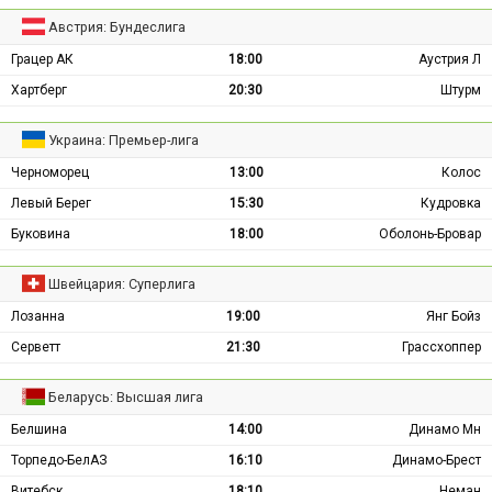
Австрия: Бундеслига
Грацер АК
18:00
Аустрия Л
Хартберг
20:30
Штурм
Украина: Премьер-лига
Черноморец
13:00
Колос
Левый Берег
15:30
Кудровка
Буковина
18:00
Оболонь-Бровар
Швейцария: Суперлига
Лозанна
19:00
Янг Бойз
Серветт
21:30
Грассхоппер
Беларусь: Высшая лига
Белшина
14:00
Динамо Мн
Торпедо-БелАЗ
16:10
Динамо-Брест
Витебск
18:10
Неман