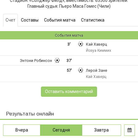
Стадион: «Солджер Филд», вместимость: 63500 зрителей.
Главный судья: Пьеро Маса Гомес (Чили)
Счет
Составы
События матча
Статистика
События матча
3'
Кай Хаверц
Йозуа Киммих
Энтони Робинсон
37'
57'
Лерой Зане
Кай Хаверц
Оставить комментарий
Результаты онлайн
Вчера
Сегодня
Завтра