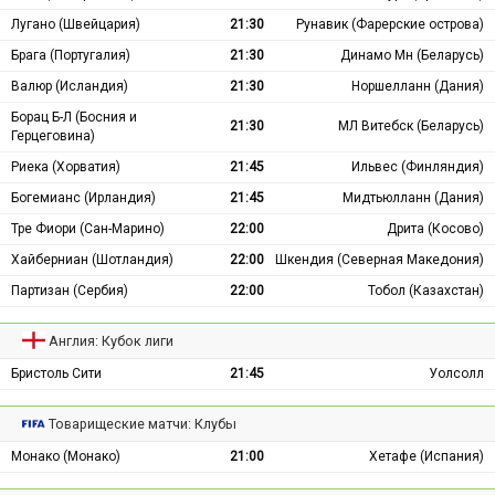
Лугано (Швейцария)
21:30
Рунавик (Фарерские острова)
Брага (Португалия)
21:30
Динамо Мн (Беларусь)
Валюр (Исландия)
21:30
Норшелланн (Дания)
Борац Б-Л (Босния и
21:30
МЛ Витебск (Беларусь)
Герцеговина)
Риека (Хорватия)
21:45
Ильвес (Финляндия)
Богемианс (Ирландия)
21:45
Мидтьюлланн (Дания)
Тре Фиори (Сан-Марино)
22:00
Дрита (Косово)
Хайберниан (Шотландия)
22:00
Шкендия (Северная Македония)
Партизан (Сербия)
22:00
Тобол (Казахстан)
Англия: Кубок лиги
Бристоль Сити
21:45
Уолсолл
Товарищеские матчи: Клубы
Монако (Монако)
21:00
Хетафе (Испания)