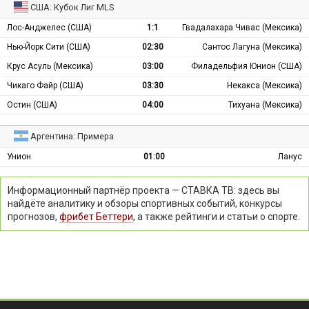
США: Кубок Лиг MLS
Лос-Анджелес (США)
1:1
Гвадалахара Чивас (Мексика)
Нью-Йорк Сити (США)
02:30
Сантос Лагуна (Мексика)
Крус Асуль (Мексика)
03:00
Филадельфия Юнион (США)
Чикаго Файр (США)
03:30
Некакса (Мексика)
Остин (США)
04:00
Тихуана (Мексика)
Аргентина: Примера
Унион
01:00
Ланус
Информационный партнёр проекта — СТАВКА ТВ: здесь вы
найдёте аналитику и обзоры спортивных событий, конкурсы
прогнозов,
фрибет Беттери
, а также рейтинги и статьи о спорте.