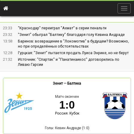
Togg
navig
23:33
"Краснодар" переиграл "Ахмат" в серии пенальти
23:32
"Зенит" обыграл "Балтику" благодаря голу Кевина Андраде
13:58
Баринов: возвращение в "Локомотив" в будущем? Возможно,
но при определённых обстоятельствах
12:28
Гурцкая: "Зенит" пытается продать Луиса Энрике, но не берут
21:32
Источник: "Спартак" и "Панатинаикос" договорились по
Ливаю Гарсии
Зенит
—
Балтика
Матч окончен
1
:
0
Россия: Кубок
Голы: Кевин Андраде (1:0)