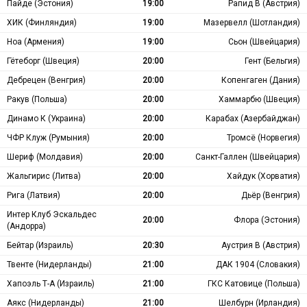
Пайде (Эстония)
19:00
Рапид В (Австрия)
ХИК (Финляндия)
19:00
Мазервелл (Шотландия)
Ноа (Армения)
19:00
Сьон (Швейцария)
Гётеборг (Швеция)
20:00
Гент (Бельгия)
Дебрецен (Венгрия)
20:00
Копенгаген (Дания)
Ракув (Польша)
20:00
Хаммарбю (Швеция)
Динамо К (Украина)
20:00
Карабах (Азербайджан)
ЧФР Клуж (Румыния)
20:00
Тромсё (Норвегия)
Шериф (Молдавия)
20:00
Санкт-Галлен (Швейцария)
Жальгирис (Литва)
20:00
Хайдук (Хорватия)
Рига (Латвия)
20:00
Дьёр (Венгрия)
Интер Клуб Эскальдес
20:00
Флора (Эстония)
(Андорра)
Бейтар (Израиль)
20:30
Аустрия В (Австрия)
Твенте (Нидерланды)
21:00
ДАК 1904 (Словакия)
Хапоэль Т-А (Израиль)
21:00
ГКС Катовице (Польша)
Аякс (Нидерланды)
21:00
Шелбурн (Ирландия)