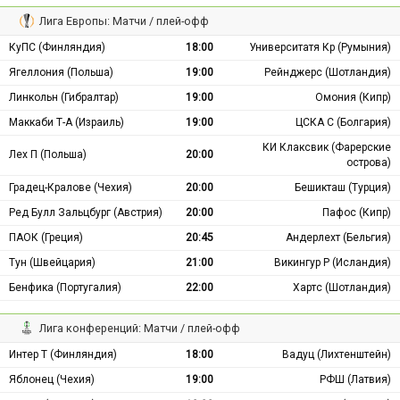
Лига Европы: Матчи / плей-офф
КуПС (Финляндия)
18:00
Университатя Кр (Румыния)
Ягеллония (Польша)
19:00
Рейнджерс (Шотландия)
Линкольн (Гибралтар)
19:00
Омония (Кипр)
Маккаби Т-А (Израиль)
19:00
ЦСКА С (Болгария)
КИ Клаксвик (Фарерские
Лех П (Польша)
20:00
острова)
Градец-Кралове (Чехия)
20:00
Бешикташ (Турция)
Ред Булл Зальцбург (Австрия)
20:00
Пафос (Кипр)
ПАОК (Греция)
20:45
Андерлехт (Бельгия)
Тун (Швейцария)
21:00
Викингур Р (Исландия)
Бенфика (Португалия)
22:00
Хартс (Шотландия)
Лига конференций: Матчи / плей-офф
Интер Т (Финляндия)
18:00
Вадуц (Лихтенштейн)
Яблонец (Чехия)
19:00
РФШ (Латвия)