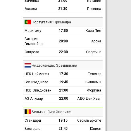
Виченца
21:00
Катания
Асколи
21:30
Потенца
Португалия: Примейра
Маритиму
17:30
Каза Пия
Витория
20:00
Арока
Гимарайнш
Эштрела
22:30
Спортинг
Нидерланды: Эредивизия
НЕК Неймеген
17:30
Телстар
Гоу Эхед Иглс
19:45
Виллем II
ПСВ Эйндховен
21:00
Фортуна
АЗ Алкмар
22:00
АДО Ден Хааг
Бельгия: Лига Жюпиле
Стандард
19:15
Серкль Брюгге
Вестерло
21:45
Юнион