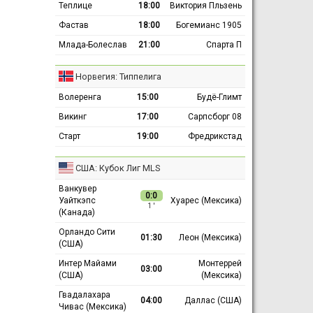
Теплице
18:00
Виктория Пльзень
Фастав
18:00
Богемианс 1905
Млада-Болеслав
21:00
Спарта П
Норвегия: Типпелига
Волеренга
15:00
Будё-Глимт
Викинг
17:00
Сарпсборг 08
Старт
19:00
Фредрикстад
США: Кубок Лиг MLS
Ванкувер
0:0
Уайткэпс
Хуарес (Мексика)
1 ′
(Канада)
Орландо Сити
01:30
Леон (Мексика)
(США)
Интер Майами
Монтеррей
03:00
(США)
(Мексика)
Гвадалахара
04:00
Даллас (США)
Чивас (Мексика)