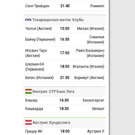
Сент-Трюйден
21:45
Ломмел
Товарищеские матчи: Клубы
Челси (Англия)
15:00
Милан (Италия)
Севилья
Байер (Германия)
16:30
(Испания)
Ипсвич Таун
Райо Вальекано
17:00
(Англия)
(Испания)
Шальке-04
18:00
Аталанта (Италия)
(Германия)
Бетис (Испания)
21:30
Борнмут (Англия)
Венгрия: ОТР Банк Лига
Вашаш
16:30
Залаэгерсег
Кишварда
18:30
Уйпешт
Австрия: Бундеслига
Грацер АК
18:00
Аустрия Л