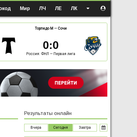
окод
Мир
ЛЧ
ЛЕ
ЛК
Торпедо М
—
Сочи
0
:
0
Россия: ФНЛ — Первая лига
Результаты онлайн
Вчера
Сегодня
Завтра