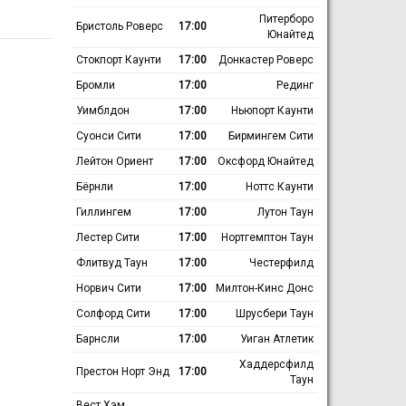
Питерборо
Бристоль Роверс
17:00
Юнайтед
Стокпорт Каунти
17:00
Донкастер Роверс
Бромли
17:00
Рединг
Уимблдон
17:00
Ньюпорт Каунти
Суонси Сити
17:00
Бирмингем Сити
Лейтон Ориент
17:00
Оксфорд Юнайтед
Бёрнли
17:00
Ноттс Каунти
Гиллингем
17:00
Лутон Таун
Лестер Сити
17:00
Нортгемптон Таун
Флитвуд Таун
17:00
Честерфилд
Норвич Сити
17:00
Милтон-Кинс Донс
Солфорд Сити
17:00
Шрусбери Таун
Барнсли
17:00
Уиган Атлетик
Хаддерсфилд
Престон Норт Энд
17:00
Таун
Вест Хэм