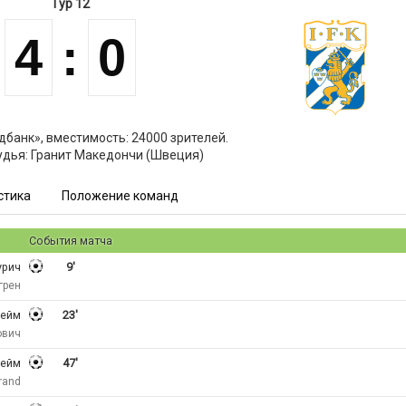
Тур 12
4
:
0
дбанк», вместимость: 24000 зрителей.
удья: Гранит Македончи (Швеция)
стика
Положение команд
События матча
урич
9'
грен
хейм
23'
ович
хейм
47'
rand