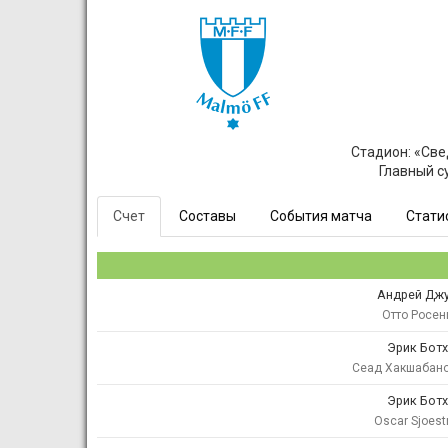
Стадион: «Све
Главный с
Счет
Составы
События матча
Стати
Андрей Дж
Отто Росен
Эрик Бот
Сеад Хакшабан
Эрик Бот
Oscar Sjoest