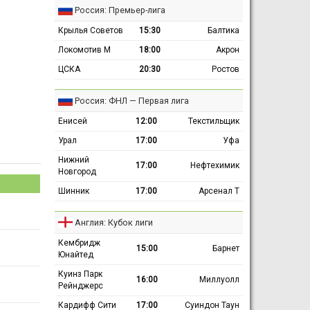
Россия: Премьер-лига
Крылья Советов
15:30
Балтика
Локомотив М
18:00
Акрон
ЦСКА
20:30
Ростов
Россия: ФНЛ — Первая лига
Енисей
12:00
Текстильщик
Урал
17:00
Уфа
Нижний
17:00
Нефтехимик
Новгород
Шинник
17:00
Арсенал Т
Англия: Кубок лиги
Кембридж
15:00
Барнет
Юнайтед
Куинз Парк
16:00
Миллуолл
Рейнджерс
Кардифф Сити
17:00
Суиндон Таун