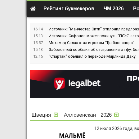
Рейтинг букмекеров
ЧМ-2026
Р
16:14
Источник: "Манчестер Сити" отклонил предлож
15:13
Источник: Сафонов может покинуть "ПСЖ" лето
15:57
Мохамед Салах стал игроком "Трабзонспора"
15:13
Заболотный сообщил об отстранении от футбол
12:15
"Спартак" объявил о переходе Мирлинда Даку
Швеция
Аллсвенскан
2026
12 июля 2026 года, в
МАЛЬМЁ