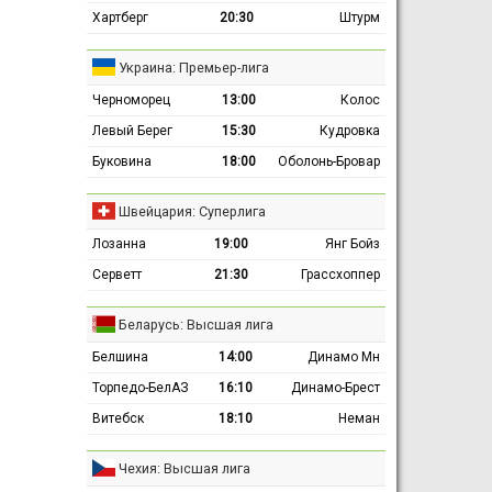
Хартберг
20:30
Штурм
Украина: Премьер-лига
Черноморец
13:00
Колос
Левый Берег
15:30
Кудровка
Буковина
18:00
Оболонь-Бровар
Швейцария: Суперлига
Лозанна
19:00
Янг Бойз
Серветт
21:30
Грассхоппер
Беларусь: Высшая лига
Белшина
14:00
Динамо Мн
Торпедо-БелАЗ
16:10
Динамо-Брест
Витебск
18:10
Неман
Чехия: Высшая лига