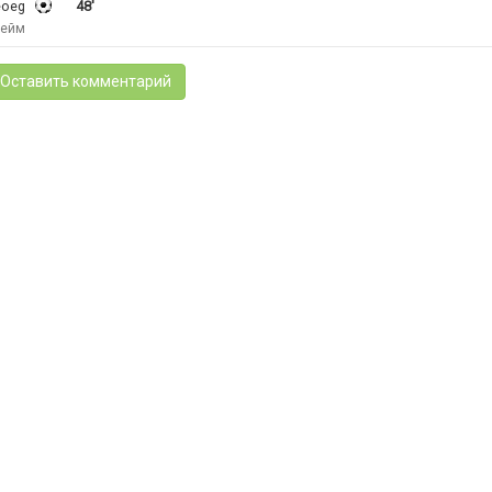
eoeg
48'
хейм
Оставить комментарий