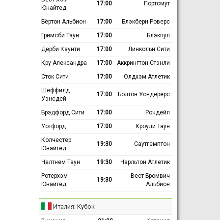
17:00
Портсмут
Юнайтед
Бёртон Альбион
17:00
Блэкберн Роверс
Гримсби Таун
17:00
Блэкпул
Дерби Каунти
17:00
Линкольн Сити
Кру Александра
17:00
Аккрингтон Стэнли
Сток Сити
17:00
Олдхэм Атлетик
Шеффилд
17:00
Болтон Уондерерс
Уэнсдей
Брэдфорд Сити
17:00
Рочдейл
Уотфорд
17:00
Кроули Таун
Колчестер
19:30
Саутгемптон
Юнайтед
Челтнем Таун
19:30
Чарльтон Атлетик
Ротерхэм
Вест Бромвич
19:30
Юнайтед
Альбион
Италия: Кубок