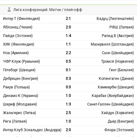
Лига конференций: Матчи / плей-офф
Интер Т (Финляндия)
2:1
Вадуц (Лихтенштейн)
Яблонец (Чехия)
2:0
РФШ (Латвия)
Пайде (Эстония)
1:4
Рапид В (Австрия)
ХИК (Финляндия)
1:1
Мазервелл (Шотландия)
Ноа (Армения)
2:2
Сьон (Швейцария)
ЧФР Клуж (Румыния)
0:5
Тромсё (Норвегия)
Гётеборг (Швеция)
0:1
Гент (Бельгия)
Дебрецен (Венгрия)
0:3
Копенгаген (Дания)
Ракув (Польша)
0:0
Хаммарбю (Швеция)
Динамо К (Украина)
1:0
Карабах (Азербайджан)
Шериф (Молдавия)
1:3
Санкт-Галлен (Швейцария)
Жальгирис (Литва)
2:5
Хайдук (Хорватия)
Рига (Латвия)
1:0
Дьёр (Венгрия)
Интер Клуб Эскальдес (Андорра)
2:0
Флора (Эстония)