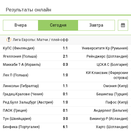
Результаты онлайн
Вчера
Сегодня
Завтра
Лига Европы: Матчи / плей-офф
КуПС (Финляндия)
1:1
Университатя Кр (Румыния)
Ягеллония (Польша)
2:1
Рейнджерс (Шотландия)
Маккаби Т-А (Израиль)
0:3
ЦСКА С (Болгария)
КИ Клаксвик (Фарерские
Лех П (Польша)
1:0
острова)
Линкольн (Гибралтар)
1:1
Омония (Кипр)
Градец-Кралове (Чехия)
0:1
Бешикташ (Турция)
Ред Булл Зальцбург (Австрия)
1:0
Пафос (Кипр)
ПАОК (Греция)
0:1
Андерлехт (Бельгия)
Тун (Швейцария)
3:0
Викингур Р (Исландия)
Бенфика (Португалия)
6:1
Хартс (Шотландия)