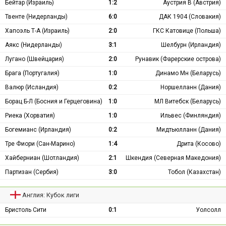
Бейтар (Израиль)
1:2
Аустрия В (Австрия)
Твенте (Нидерланды)
6:0
ДАК 1904 (Словакия)
Хапоэль Т-А (Израиль)
2:0
ГКС Катовице (Польша)
Аякс (Нидерланды)
3:1
Шелбурн (Ирландия)
Лугано (Швейцария)
2:0
Рунавик (Фарерские острова)
Брага (Португалия)
1:0
Динамо Мн (Беларусь)
Валюр (Исландия)
0:2
Норшелланн (Дания)
Борац Б-Л (Босния и Герцеговина)
1:0
МЛ Витебск (Беларусь)
Риека (Хорватия)
1:0
Ильвес (Финляндия)
Богемианс (Ирландия)
0:2
Мидтьюлланн (Дания)
Тре Фиори (Сан-Марино)
1:4
Дрита (Косово)
Хайберниан (Шотландия)
2:1
Шкендия (Северная Македония)
Партизан (Сербия)
3:0
Тобол (Казахстан)
Англия: Кубок лиги
Бристоль Сити
0:1
Уолсолл