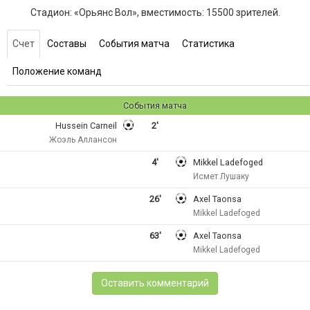
Стадион: «Орьянс Вол», вместимость: 15500 зрителей.
Счет
Составы
События матча
Статистика
Положение команд
События матча
Hussein Carneil
2'
Жоэль Аллансон
4'
Mikkel Ladefoged
Исмет Лушаку
26'
Axel Taonsa
Mikkel Ladefoged
63'
Axel Taonsa
Mikkel Ladefoged
Оставить комментарий