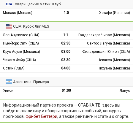
Товарищеские матчи: Клубы
Монако (Монако)
1:0
Хетафе (Испания)
США: Кубок Лиг MLS
Лос-Анджелес (США)
1:1
Гвадалахара Чивас (Мексика)
Нью-Йорк Сити (США)
02:30
Сантос Лагуна (Мексика)
Крус Асуль (Мексика)
03:00
Филадельфия Юнион (США)
Чикаго Файр (США)
03:30
Некакса (Мексика)
Остин (США)
04:00
Тихуана (Мексика)
Аргентина: Примера
Унион
01:00
Ланус
Информационный партнёр проекта — СТАВКА ТВ: здесь вы
найдёте аналитику и обзоры спортивных событий, конкурсы
прогнозов,
фрибет Беттери
, а также рейтинги и статьи о спорте.