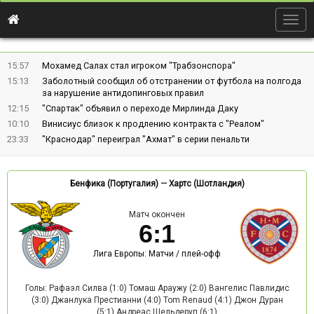
Togg
navig
15:57
Мохамед Салах стал игроком "Трабзонспора"
15:13
Заболотный сообщил об отстранении от футбола на полгода
за нарушение антидопинговых правил
12:15
"Спартак" объявил о переходе Мирлинда Даку
10:10
Винисиус близок к продлению контракта с "Реалом"
23:33
"Краснодар" переиграл "Ахмат" в серии пенальти
Бенфика (Португалия)
—
Хартс (Шотландия)
Матч окончен
6
:
1
Лига Европы: Матчи / плей-офф
Голы: Рафаэл Силва (1:0) Томаш Араужу (2:0) Вангелис Павлидис
(3:0) Джанлука Престианни (4:0) Tom Renaud (4:1) Джон Дуран
(5:1) Андреас Шельдеруп (6:1)