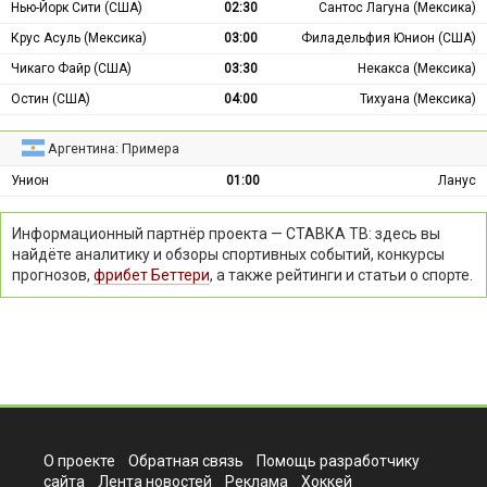
Нью-Йорк Сити (США)
02:30
Сантос Лагуна (Мексика)
Крус Асуль (Мексика)
03:00
Филадельфия Юнион (США)
Чикаго Файр (США)
03:30
Некакса (Мексика)
Остин (США)
04:00
Тихуана (Мексика)
Аргентина: Примера
Унион
01:00
Ланус
Информационный партнёр проекта — СТАВКА ТВ: здесь вы
найдёте аналитику и обзоры спортивных событий, конкурсы
прогнозов,
фрибет Беттери
, а также рейтинги и статьи о спорте.
О проекте
Обратная связь
Помощь разработчику
сайта
Лента новостей
Реклама
Хоккей