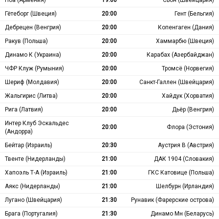
Ноа (Армения)
19:00
Сьон (Швейцария)
Гётеборг (Швеция)
20:00
Гент (Бельгия)
Дебрецен (Венгрия)
20:00
Копенгаген (Дания)
Ракув (Польша)
20:00
Хаммарбю (Швеция)
Динамо К (Украина)
20:00
Карабах (Азербайджан)
ЧФР Клуж (Румыния)
20:00
Тромсё (Норвегия)
Шериф (Молдавия)
20:00
Санкт-Галлен (Швейцария)
Жальгирис (Литва)
20:00
Хайдук (Хорватия)
Рига (Латвия)
20:00
Дьёр (Венгрия)
Интер Клуб Эскальдес
20:00
Флора (Эстония)
(Андорра)
Бейтар (Израиль)
20:30
Аустрия В (Австрия)
Твенте (Нидерланды)
21:00
ДАК 1904 (Словакия)
Хапоэль Т-А (Израиль)
21:00
ГКС Катовице (Польша)
Аякс (Нидерланды)
21:00
Шелбурн (Ирландия)
Лугано (Швейцария)
21:30
Рунавик (Фарерские острова)
Брага (Португалия)
21:30
Динамо Мн (Беларусь)