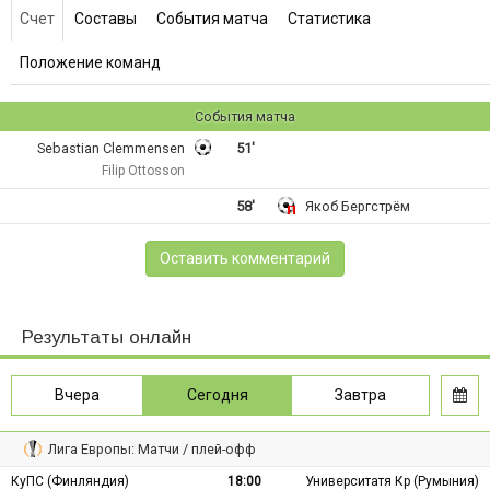
Счет
Составы
События матча
Статистика
Положение команд
События матча
Sebastian Clemmensen
51'
Filip Ottosson
58'
Якоб Бергстрём
Оставить комментарий
Результаты онлайн
Вчера
Сегодня
Завтра
Лига Европы: Матчи / плей-офф
КуПС (Финляндия)
18:00
Университатя Кр (Румыния)