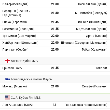
Валюр (Исландия)
21:30
Норшелланн (Дания)
Борац Б-Л (Босния и
21:30
МЛ Витебск (Беларусь)
Герцеговина)
Риека (Хорватия)
21:45
Ильвес (Финляндия)
Богемианс (Ирландия)
21:45
Мидтьюлланн (Дания)
Тре Фиори (Сан-Марино)
22:00
Дрита (Косово)
Хайберниан (Шотландия)
22:00
Шкендия (Северная Македония)
Партизан (Сербия)
22:00
Тобол (Казахстан)
Англия: Кубок лиги
Бристоль Сити
21:45
Уолсолл
Товарищеские матчи: Клубы
Монако (Монако)
21:00
Хетафе (Испания)
США: Кубок Лиг MLS
Лос-Анджелес (США)
1:1
Гвадалахара Чивас (Мексика)