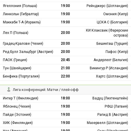
Ягеллония (Польша)
19:00
Рейнджерс (Шотландия)
Линкольн (Гибралтар)
19:00
Омония (Кипр)
Маккаби Т-А (Израиль)
19:00
ЦСКА С (Болгария)
КИ Клаксвик (Фарерские
Лех П (Польша)
20:00
острова)
Градец-Кралове (Чехия)
20:00
Бешикташ (Турция)
Ред Булл Зальцбург (Австрия)
20:00
Пафос (Кипр)
ПАОК (Греция)
20:45
Андерлехт (Бельгия)
Тун (Швейцария)
21:00
Викингур Р (Исландия)
Бенфика (Португалия)
22:00
Хартс (Шотландия)
Лига конференций: Матчи / плей-офф
Интер Т (Финляндия)
18:00
Вадуц (Лихтенштейн)
Яблонец (Чехия)
19:00
РФШ (Латвия)
Пайде (Эстония)
19:00
Рапид В (Австрия)
ХИК (Финляндия)
19:00
Мазервелл (Шотландия)