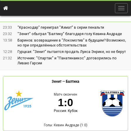
Togg
navig
23:33
"Краснодар" переиграл "Ахмат" в серии пенальти
23:32
"Зенит" обыграл "Балтику" благодаря голу Кевина Андраде
13:58
Баринов: возвращение в "Локомотив" в будущем? Возможно,
но при определённых обстоятельствах
12:28
Гурцкая: "Зенит" пытается продать Луиса Энрике, но не берут
21:32
Источник: "Спартак" и "Панатинаикос" договорились по
Ливаю Гарсии
Зенит
—
Балтика
Матч окончен
1
:
0
Россия: Кубок
Голы: Кевин Андраде (1:0)