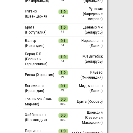
(Нидерланды)
(Ирландия)
94 ′
Рунавик
Лугано
1:0
(Фарерские
(Швейцария)
64 ′
острова)
Брага
Динамо Мн
1:0
(Португалия)
(Беларусь)
64 ′
Валюр
Норшелланн
0:1
(Исландия)
(Дания)
64 ′
Борац Б-Л
МЛ Витебск
1:0
(Босния и
(Беларусь)
64 ′
Герцеговина)
Ильвес
1:0
Риека (Хорватия)
(Финляндия)
49 ′
Богемианс
Мидтьюлланн
0:1
(Ирландия)
(Дания)
49 ′
Тре Фиори (Сан-
0:0
Дрита (Косово)
Марино)
пер.
Шкендия
Хайберниан
0:0
(Северная
(Шотландия)
пер.
Македония)
Партизан
1:0