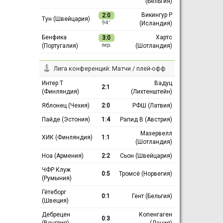
(Бельгия)
Викингур Р
2:0
Тун (Швейцария)
(Исландия)
94 ′
Бенфика
Хартс
3:0
(Португалия)
(Шотландия)
пер.
Лига конференций: Матчи / плей-офф
Интер Т
Вадуц
2:1
(Финляндия)
(Лихтенштейн)
Яблонец (Чехия)
2:0
РФШ (Латвия)
Пайде (Эстония)
1:4
Рапид В (Австрия)
Мазервелл
ХИК (Финляндия)
1:1
(Шотландия)
Ноа (Армения)
2:2
Сьон (Швейцария)
ЧФР Клуж
0:5
Тромсё (Норвегия)
(Румыния)
Гётеборг
0:1
Гент (Бельгия)
(Швеция)
Дебрецен
Копенгаген
0:3
(Венгрия)
(Дания)