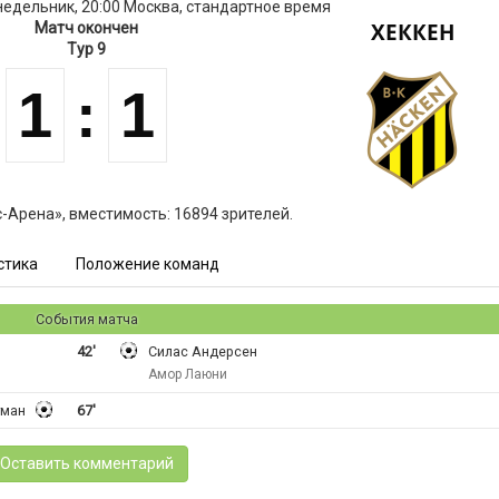
онедельник, 20:00 Москва, стандартное время
ХЕККЕН
Матч окончен
Тур 9
1
:
1
-Арена», вместимость: 16894 зрителей.
стика
Положение команд
События матча
42'
Силас Андерсен
Амор Лаюни
тман
67'
Оставить комментарий