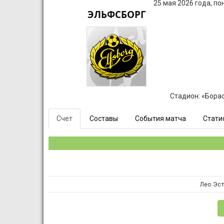
25 мая 2026 года, п
ЭЛЬФСБОРГ
Стадион: «Борас
Счет
Составы
События матча
Стати
Лео Эс