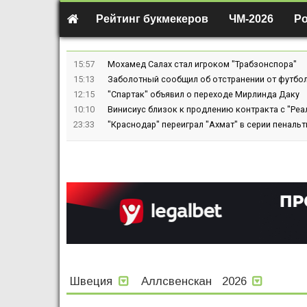
Рейтинг букмекеров
ЧМ-2026
Р
15:57
Мохамед Салах стал игроком "Трабзонспора"
15:13
Заболотный сообщил об отстранении от футбол
12:15
"Спартак" объявил о переходе Мирлинда Даку
10:10
Винисиус близок к продлению контракта с "Реа
23:33
"Краснодар" переиграл "Ахмат" в серии пенальт
Швеция
Аллсвенскан
2026