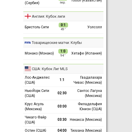
Тобол (Казахстан)
(Сербия)
пер.
Англия: Кубок лиги
0:1
Бристоль Сити
Уолсолл
49 ′
Товарищеские матчи: Клубы
1:0
Монако (Монако)
Хетафе (Испания)
94 ′
США: Кубок Лиг MLS
Лос-Анджелес
Гвадалахара
1:1
(США)
Чивас (Мексика)
Нью-Йорк Сити
Сантос Лагуна
02:30
(США)
(Мексика)
Крус Асуль
Филадельфия
03:00
(Мексика)
Юнион (США)
Чикаго Файр
03:30
Некакса (Мексика)
(США)
Остин (США)
04:00
Тихуана (Мексика)