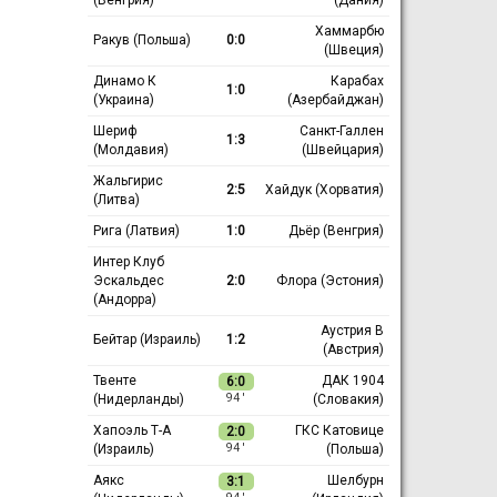
Хаммарбю
Ракув (Польша)
0:0
(Швеция)
Динамо К
Карабах
1:0
(Украина)
(Азербайджан)
Шериф
Санкт-Галлен
1:3
(Молдавия)
(Швейцария)
Жальгирис
2:5
Хайдук (Хорватия)
(Литва)
Рига (Латвия)
1:0
Дьёр (Венгрия)
Интер Клуб
Эскальдес
2:0
Флора (Эстония)
(Андорра)
Аустрия В
Бейтар (Израиль)
1:2
(Австрия)
Твенте
ДАК 1904
6:0
(Нидерланды)
(Словакия)
94 ′
Хапоэль Т-А
ГКС Катовице
2:0
(Израиль)
(Польша)
94 ′
Аякс
Шелбурн
3:1