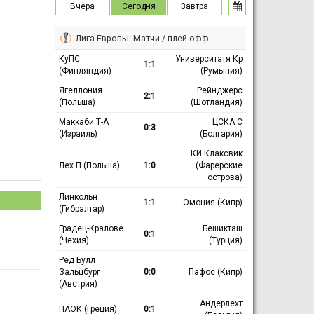
Вчера
Сегодня
Завтра
Лига Европы: Матчи / плей-офф
КуПС
Университатя Кр
1:1
(Финляндия)
(Румыния)
Ягеллония
Рейнджерс
2:1
(Польша)
(Шотландия)
Маккаби Т-А
ЦСКА С
0:3
(Израиль)
(Болгария)
КИ Клаксвик
Лех П (Польша)
1:0
(Фарерские
острова)
Линкольн
1:1
Омония (Кипр)
(Гибралтар)
Градец-Кралове
Бешикташ
0:1
(Чехия)
(Турция)
Ред Булл
Зальцбург
0:0
Пафос (Кипр)
(Австрия)
Андерлехт
ПАОК (Греция)
0:1