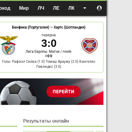
окод
Мир
ЛЧ
ЛЕ
ЛК
Бенфика (Португалия)
—
Хартс (Шотландия)
перерыв
3
:
0
Лига Европы: Матчи / плей-
офф
Голы: Рафаэл Силва (1:0) Томаш Араужу (2:0) Вангелис
Павлидис (3:0)
Результаты онлайн