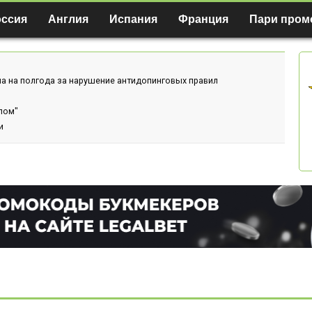
оссия
Англия
Испания
Франция
Пари пром
а на полгода за нарушение антидопинговых правил
лом"
и