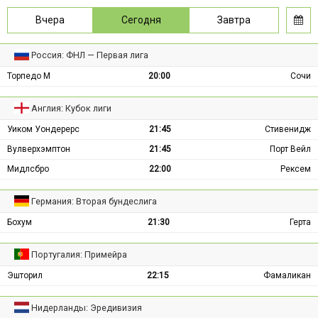
Вчера
Сегодня
Завтра
Россия: ФНЛ — Первая лига
Торпедо М
20:00
Сочи
Англия: Кубок лиги
Уиком Уондерерс
21:45
Стивенидж
Вулверхэмптон
21:45
Порт Вейл
Мидлсбро
22:00
Рексем
Германия: Вторая бундеслига
Бохум
21:30
Герта
Португалия: Примейра
Эшторил
22:15
Фамаликан
Нидерланды: Эредивизия