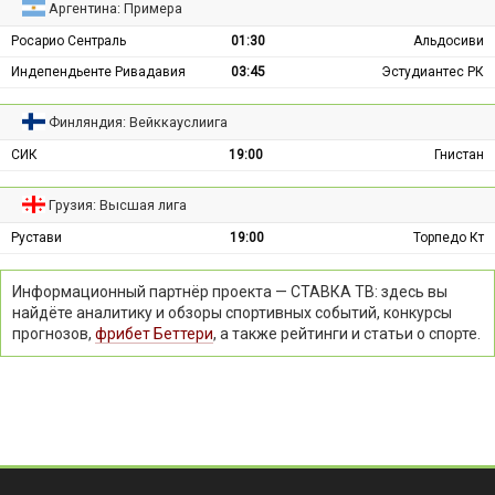
Аргентина: Примера
Росарио Сентраль
01:30
Альдосиви
Индепендьенте Ривадавия
03:45
Эстудиантес РК
Финляндия: Вейккауслиига
СИК
19:00
Гнистан
Грузия: Высшая лига
Рустави
19:00
Торпедо Кт
Информационный партнёр проекта — СТАВКА ТВ: здесь вы
найдёте аналитику и обзоры спортивных событий, конкурсы
прогнозов,
фрибет Беттери
, а также рейтинги и статьи о спорте.