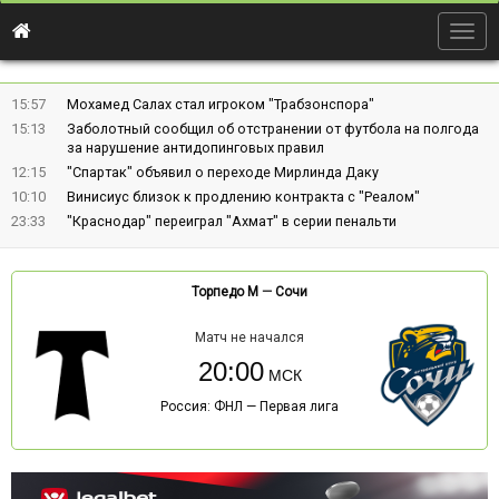
Togg
navig
15:57
Мохамед Салах стал игроком "Трабзонспора"
15:13
Заболотный сообщил об отстранении от футбола на полгода
за нарушение антидопинговых правил
12:15
"Спартак" объявил о переходе Мирлинда Даку
10:10
Винисиус близок к продлению контракта с "Реалом"
23:33
"Краснодар" переиграл "Ахмат" в серии пенальти
Торпедо М
—
Сочи
Матч не начался
20:00
Россия: ФНЛ — Первая лига