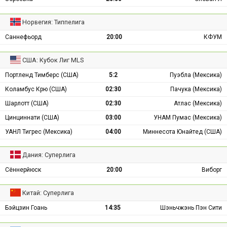
Норвегия: Типпелига
Саннефьорд
20:00
КФУМ
США: Кубок Лиг MLS
Портленд Тимберс (США)
5:2
Пуэбла (Мексика)
Коламбус Крю (США)
02:30
Пачука (Мексика)
Шарлотт (США)
02:30
Атлас (Мексика)
Цинциннати (США)
03:00
УНАМ Пумас (Мексика)
УАНЛ Тигрес (Мексика)
04:00
Миннесота Юнайтед (США)
Дания: Суперлига
Сённерйюск
20:00
Виборг
Китай: Суперлига
Бэйцзин Гоань
14:35
Шэньчжэнь Пэн Сити