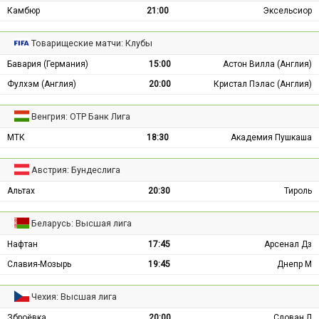
Камбюр
21:00
Эксельсиор
Товарищеские матчи: Клубы
Бавария (Германия)
15:00
Астон Вилла (Англия)
Фулхэм (Англия)
20:00
Кристал Пэлас (Англия)
Венгрия: ОТР Банк Лига
МТК
18:30
Академия Пушкаша
Австрия: Бундеслига
Альтах
20:30
Тироль
Беларусь: Высшая лига
Нафтан
17:45
Арсенал Дз
Славия-Мозырь
19:45
Днепр М
Чехия: Высшая лига
Зброёвка
20:00
Слован Л