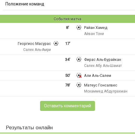
Положение команд
События матча
8'
Райан Хамед
Айван Тони
Георгиос Масурас
17'
Салех Аль-Амри
34'
Фирас Аль-Бурайкан
Салех Абу Аль-Шамат
50'
Али Аль-Салем
78'
Матеус Гонсалвес
Мохаммед Абдулрахман
Оставить комментарий
Результаты онлайн