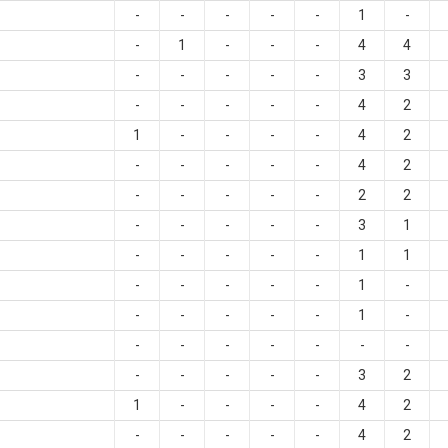
-
-
-
-
-
1
-
-
1
-
-
-
4
4
-
-
-
-
-
3
3
-
-
-
-
-
4
2
1
-
-
-
-
4
2
-
-
-
-
-
4
2
-
-
-
-
-
2
2
-
-
-
-
-
3
1
-
-
-
-
-
1
1
-
-
-
-
-
1
-
-
-
-
-
-
1
-
-
-
-
-
-
-
-
-
-
-
-
-
3
2
1
-
-
-
-
4
2
-
-
-
-
-
4
2