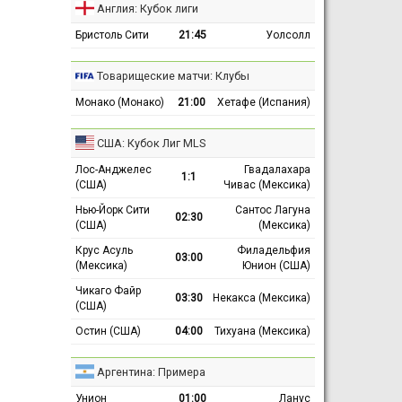
Англия: Кубок лиги
Бристоль Сити
21:45
Уолсолл
Товарищеские матчи: Клубы
Монако (Монако)
21:00
Хетафе (Испания)
США: Кубок Лиг MLS
Лос-Анджелес
Гвадалахара
1:1
(США)
Чивас (Мексика)
Нью-Йорк Сити
Сантос Лагуна
02:30
(США)
(Мексика)
Крус Асуль
Филадельфия
03:00
(Мексика)
Юнион (США)
Чикаго Файр
03:30
Некакса (Мексика)
(США)
Остин (США)
04:00
Тихуана (Мексика)
Аргентина: Примера
Унион
01:00
Ланус