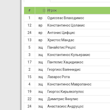
#
Игрок
1
вр
Одиссеас Влаходимос
12
вр
Константинос Цолакис
24
вр
Антонис Цифцис
13
вр
Христос Мандас
5
зщ
Панайотис Рецос
3
зщ
Константинос Кульеракис
17
зщ
Пантелис Хацидиакос
2
зщ
Георгиос Ваяннидис
15
зщ
Лазарос Рота
4
зщ
Константинос Мавропанос
19
зщ
Гиоргос Кирьякопулос
22
зщ
Димитрис Яннулис
24
зщ
Анастасиос Андруцос