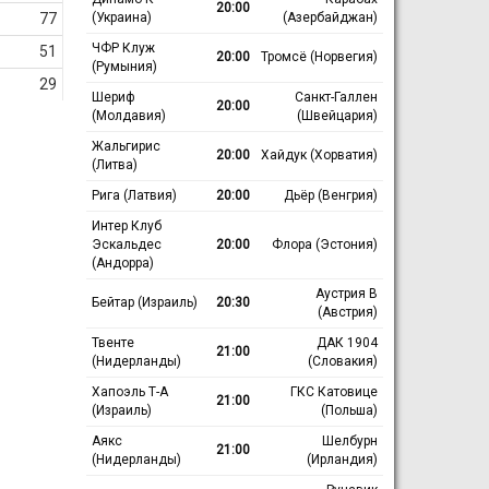
20:00
(Украина)
(Азербайджан)
77
ЧФР Клуж
51
20:00
Тромсё (Норвегия)
(Румыния)
29
Шериф
Санкт-Галлен
20:00
(Молдавия)
(Швейцария)
Жальгирис
20:00
Хайдук (Хорватия)
(Литва)
Рига (Латвия)
20:00
Дьёр (Венгрия)
Интер Клуб
Эскальдес
20:00
Флора (Эстония)
(Андорра)
Аустрия В
Бейтар (Израиль)
20:30
(Австрия)
Твенте
ДАК 1904
21:00
(Нидерланды)
(Словакия)
Хапоэль Т-А
ГКС Катовице
21:00
(Израиль)
(Польша)
Аякс
Шелбурн
21:00
(Нидерланды)
(Ирландия)