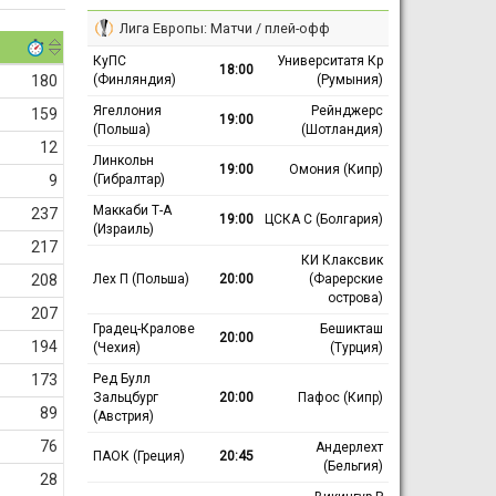
Лига Европы: Матчи / плей-офф
КуПС
Университатя Кр
18:00
(Финляндия)
(Румыния)
180
Ягеллония
Рейнджерс
159
19:00
(Польша)
(Шотландия)
12
Линкольн
19:00
Омония (Кипр)
(Гибралтар)
9
Маккаби Т-А
237
19:00
ЦСКА С (Болгария)
(Израиль)
217
КИ Клаксвик
Лех П (Польша)
20:00
(Фарерские
208
острова)
207
Градец-Кралове
Бешикташ
20:00
194
(Чехия)
(Турция)
Ред Булл
173
Зальцбург
20:00
Пафос (Кипр)
89
(Австрия)
76
Андерлехт
ПАОК (Греция)
20:45
(Бельгия)
28