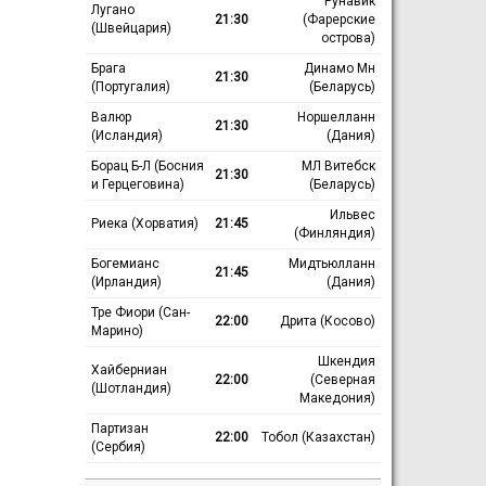
Рунавик
Лугано
21:30
(Фарерские
(Швейцария)
острова)
Брага
Динамо Мн
21:30
(Португалия)
(Беларусь)
Валюр
Норшелланн
21:30
(Исландия)
(Дания)
Борац Б-Л (Босния
МЛ Витебск
21:30
и Герцеговина)
(Беларусь)
Ильвес
Риека (Хорватия)
21:45
(Финляндия)
Богемианс
Мидтьюлланн
21:45
(Ирландия)
(Дания)
Тре Фиори (Сан-
22:00
Дрита (Косово)
Марино)
Шкендия
Хайберниан
22:00
(Северная
(Шотландия)
Македония)
Партизан
22:00
Тобол (Казахстан)
(Сербия)