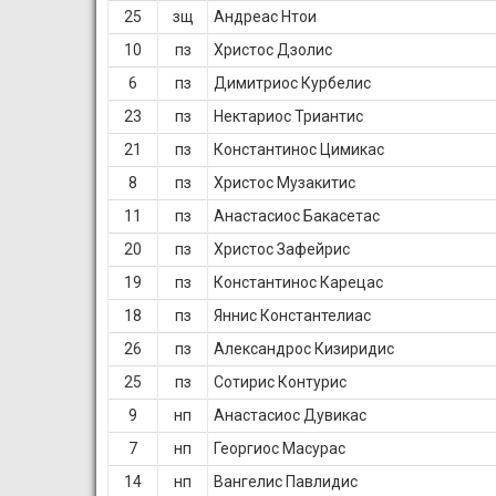
25
зщ
Андреас Нтои
10
пз
Христос Дзолис
6
пз
Димитриос Курбелис
23
пз
Нектариос Триантис
21
пз
Константинос Цимикас
8
пз
Христос Музакитис
11
пз
Анастасиос Бакасетас
20
пз
Христос Зафейрис
19
пз
Константинос Карецас
18
пз
Яннис Константелиас
26
пз
Александрос Кизиридис
25
пз
Сотирис Контурис
9
нп
Анастасиос Дувикас
7
нп
Георгиос Масурас
14
нп
Вангелис Павлидис