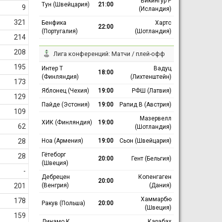
Викингур Р
Тун (Швейцария)
21:00
9
(Исландия)
321
Бенфика
Хартс
22:00
(Португалия)
(Шотландия)
214
208
Лига конференций: Матчи / плей-офф
195
Интер Т
Вадуц
18:00
(Финляндия)
(Лихтенштейн)
173
Яблонец (Чехия)
19:00
РФШ (Латвия)
129
Пайде (Эстония)
19:00
Рапид В (Австрия)
109
Мазервелл
ХИК (Финляндия)
19:00
62
(Шотландия)
Ноа (Армения)
19:00
Сьон (Швейцария)
28
Гётеборг
28
20:00
Гент (Бельгия)
(Швеция)
-
Дебрецен
Копенгаген
20:00
(Венгрия)
(Дания)
201
Хаммарбю
178
Ракув (Польша)
20:00
(Швеция)
159
Динамо К
Карабах