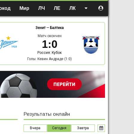
окод
Мир
ЛЧ
ЛЕ
ЛК
Зенит
—
Балтика
Матч окончен
1
:
0
Россия: Кубок
Голы: Кевин Андраде (1:0)
Результаты онлайн
Вчера
Сегодня
Завтра