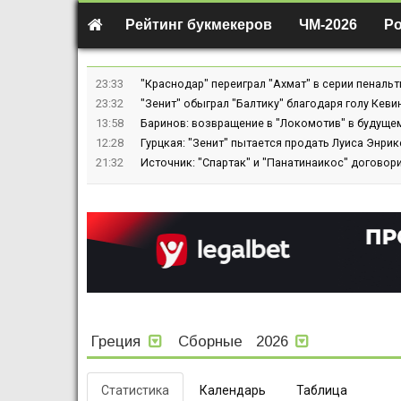
Рейтинг букмекеров
ЧМ-2026
Р
23:33
"Краснодар" переиграл "Ахмат" в серии пенальт
23:32
"Зенит" обыграл "Балтику" благодаря голу Кев
13:58
Баринов: возвращение в "Локомотив" в будуще
12:28
Гурцкая: "Зенит" пытается продать Луиса Энрике
21:32
Источник: "Спартак" и "Панатинаикос" договор
Греция
Сборные
2026
Статистика
Календарь
Таблица