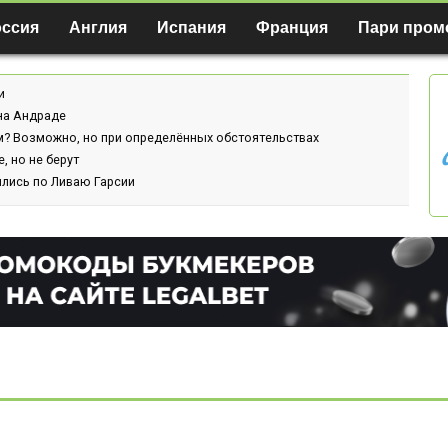
оссия
Англия
Испания
Франция
Пари пром
и
ина Андраде
м? Возможно, но при определённых обстоятельствах
, но не берут
ились по Ливаю Гарсии