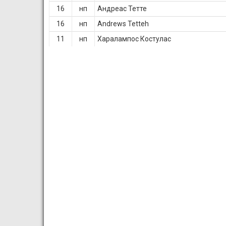
16
нп
Андреас Тетте
16
нп
Andrews Tetteh
11
нп
Харалампос Костулас