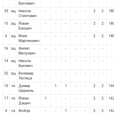
Вукчевич
33
зщ
Никола
-
-
-
-
-
2
2
18
Стиепович
15
зщ
Йован
-
-
-
-
-
2
2
18
Баошич
6
зщ
Илия
-
-
-
-
-
2
2
18
Мартинович
16
зщ
Филип
-
-
-
-
-
-
-
Митрович
14
зщ
Никола
-
-
-
-
-
-
-
Вукович
32
зщ
Велимир
-
-
-
-
-
-
-
Лютица
10
пз
Демир
-
1
1
-
-
2
2
16
Шкриель
17
пз
Йован
1
-
-
-
-
2
2
16
Дашич
4
пз
Andrija
-
-
1
-
-
2
2
16