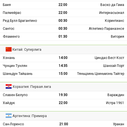
Баия
22:00
Васко да Гама
Палмейрас
22:00
Интернасьонал
Ред Булл Брагантино
00:30
Коринтианс
Сантос
00:30
Атлетико Паранаэнсе
Фламенго
01:30
Витория
Китай: Суперлига
Хэнань
14:00
Циндао Вест Кост
Чунцин Тунлян
14:35
Шанхай Порт
Шаньдун Тайшань
15:00
Тяньцзинь Цзиньмэнь Тайгер
Хорватия: Первая лига
Славен Белупо
19:30
Вараждин
Хайдук
22:00
Истра 1961
Аргентина: Примера
Сан-Лоренсо
21:00
Уракан