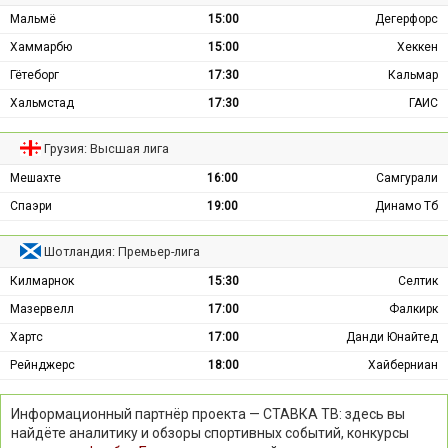
Мальмё
15:00
Дегерфорс
Хаммарбю
15:00
Хеккен
Гётеборг
17:30
Кальмар
Хальмстад
17:30
ГАИС
Грузия: Высшая лига
Мешахте
16:00
Самгурали
Спаэри
19:00
Динамо Тб
Шотландия: Премьер-лига
Килмарнок
15:30
Селтик
Мазервелл
17:00
Фалкирк
Хартс
17:00
Данди Юнайтед
Рейнджерс
18:00
Хайберниан
Информационный партнёр проекта — СТАВКА ТВ: здесь вы
найдёте аналитику и обзоры спортивных событий, конкурсы