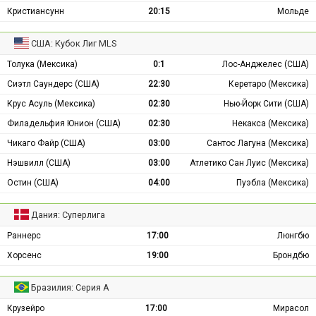
Кристиансунн
20:15
Мольде
США: Кубок Лиг MLS
Толука (Мексика)
0:1
Лос-Анджелес (США)
Сиэтл Саундерс (США)
22:30
Керетаро (Мексика)
Крус Асуль (Мексика)
02:30
Нью-Йорк Сити (США)
Филадельфия Юнион (США)
02:30
Некакса (Мексика)
Чикаго Файр (США)
03:00
Сантос Лагуна (Мексика)
Нэшвилл (США)
03:00
Атлетико Сан Луис (Мексика)
Остин (США)
04:00
Пуэбла (Мексика)
Дания: Суперлига
Раннерс
17:00
Люнгбю
Хорсенс
19:00
Брондбю
Бразилия: Серия А
Крузейро
17:00
Мирасол