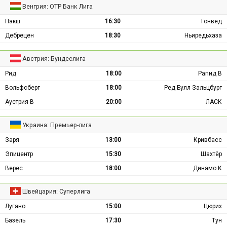
Венгрия: ОТР Банк Лига
Пакш
16:30
Гонвед
Дебрецен
18:30
Ньиредьхаза
Австрия: Бундеслига
Рид
18:00
Рапид В
Вольфсберг
18:00
Ред Булл Зальцбург
Аустрия В
20:00
ЛАСК
Украина: Премьер-лига
Заря
13:00
Кривбасс
Эпицентр
15:30
Шахтёр
Верес
18:00
Динамо К
Швейцария: Суперлига
Лугано
15:00
Цюрих
Базель
17:30
Тун