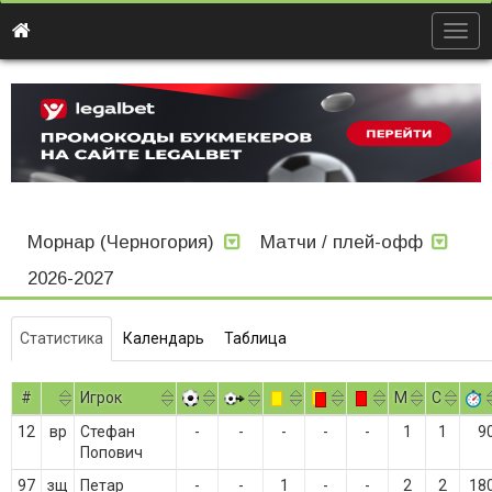
Togg
navig
Морнар (Черногория)
Матчи / плей-офф
2026-2027
Статистика
Календарь
Таблица
#
Игрок
M
С
12
вр
Стефан
-
-
-
-
-
1
1
9
Попович
97
зщ
Петар
-
-
1
-
-
2
2
18