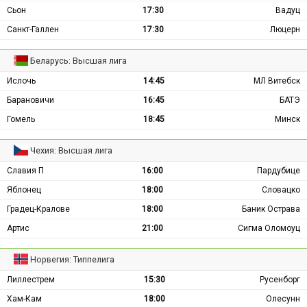
Сьон
17:30
Вадуц
Санкт-Галлен
17:30
Люцерн
Беларусь: Высшая лига
Ислочь
14:45
МЛ Витебск
Барановичи
16:45
БАТЭ
Гомель
18:45
Минск
Чехия: Высшая лига
Славия П
16:00
Пардубице
Яблонец
18:00
Словацко
Градец-Кралове
18:00
Баник Острава
Артис
21:00
Сигма Оломоуц
Норвегия: Типпелига
Лиллестрем
15:30
Русенборг
Хам-Кам
18:00
Олесунн