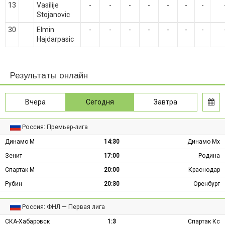
13
Vasilije
-
-
-
-
-
-
-
Stojanovic
30
Elmin
-
-
-
-
-
-
-
Hajdarpasic
Результаты онлайн
Вчера
Сегодня
Завтра
Россия: Премьер-лига
Динамо М
14:30
Динамо Мх
Зенит
17:00
Родина
Спартак М
20:00
Краснодар
Рубин
20:30
Оренбург
Россия: ФНЛ — Первая лига
СКА-Хабаровск
1:3
Спартак Кс