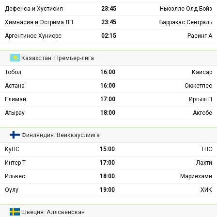
Дефенса и Хустисия
23:45
Ньюэллс Олд Бойз
Химнасия и Эсгрима ЛП
23:45
Барракас Сентраль
Аргентинос Хуниорс
02:15
Расинг А
Казахстан: Премьер-лига
Тобол
16:00
Кайсар
Астана
16:00
Окжетпес
Елимай
17:00
Иртыш П
Атырау
18:00
Актобе
Финляндия: Вейккауслиига
КуПС
15:00
ТПС
Интер Т
17:00
Лахти
Ильвес
18:00
Мариехамн
Оулу
19:00
ХИК
Швеция: Аллсвенскан