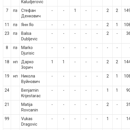
Kaludjerovic
7
пз
Стефан
-
-
1
-
-
2
2
14
Денкович
11
пз
Янн Яо
-
-
-
-
-
2
1
10
23
пз
Balsa
-
-
-
-
-
2
-
3
Dubljevic
8
пз
Marko
-
-
-
-
-
-
-
Djurisic
18
нп
Дарко
1
1
-
-
-
2
2
14
Зорич
19
нп
Никола
-
-
-
-
-
2
1
10
Вуйнович
24
Benjamin
-
-
-
-
-
1
1
9
Krijestarac
21
Matija
-
-
-
-
-
2
-
3
Rovcanin
99
Vukas
-
-
-
-
-
1
-
1
Dragovic