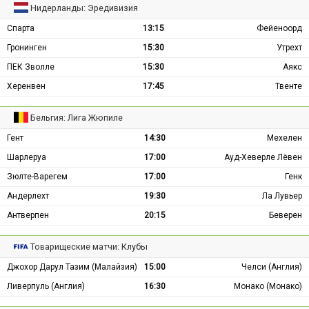
Нидерланды: Эредивизия
Спарта
13:15
Фейеноорд
Гронинген
15:30
Утрехт
ПЕК Зволле
15:30
Аякс
Херенвен
17:45
Твенте
Бельгия: Лига Жюпиле
Гент
14:30
Мехелен
Шарлеруа
17:00
Ауд-Хеверле Лёвен
Зюлте-Варегем
17:00
Генк
Андерлехт
19:30
Ла Лувьер
Антверпен
20:15
Беверен
Товарищеские матчи: Клубы
Джохор Дарул Тазим (Малайзия)
15:00
Челси (Англия)
Ливерпуль (Англия)
16:30
Монако (Монако)