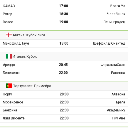
КАМАЗ
17:00
Волга Ул
Ротор
18:30
Челябинск
Велес
19:00
Ленинградец
Англия: Кубок лиги
Мэнсфилд Таун
18:00
Шеффилд Юнайтед
Италия: Кубок
Ареццо
20:45
ФеральпиСало
Беневенто
22:00
Равенна
Португалия: Примейра
Порту
20:00
Алверка
Морейренсе
22:30
Брага
Бенфика
22:30
Академику
Жил Висенте
22:30
Риу Аве