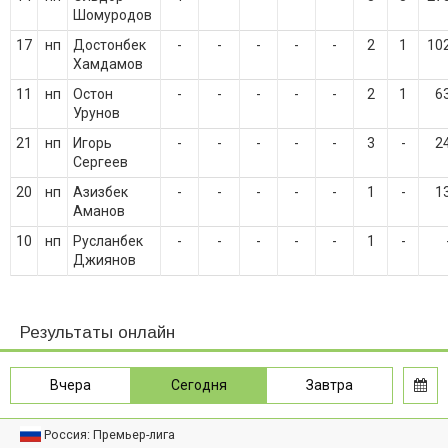
Шомуродов
17
нп
Достонбек
-
-
-
-
-
2
1
10
Хамдамов
11
нп
Остон
-
-
-
-
-
2
1
6
Урунов
21
нп
Игорь
-
-
-
-
-
3
-
2
Сергеев
20
нп
Азизбек
-
-
-
-
-
1
-
1
Аманов
10
нп
Русланбек
-
-
-
-
-
1
-
Джиянов
Результаты онлайн
Вчера
Сегодня
Завтра
Россия: Премьер-лига