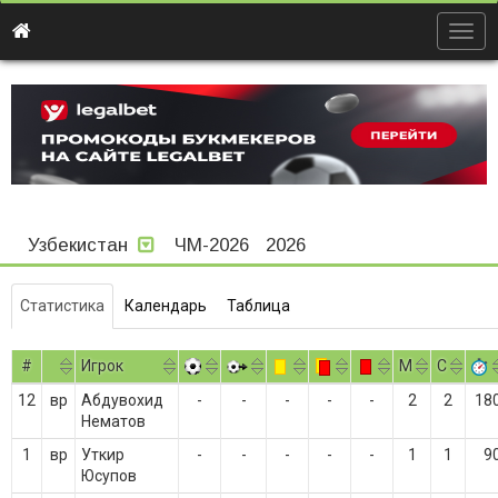
Togg
navig
Узбекистан
ЧМ-2026
2026
Статистика
Календарь
Таблица
#
Игрок
M
С
12
вр
Абдувохид
-
-
-
-
-
2
2
18
Нематов
1
вр
Уткир
-
-
-
-
-
1
1
9
Юсупов