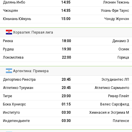
Далянь Инбо
14:35
Ляонин Тежэнь
Чжэцзян
14:35
Ухань Фри Таунс
Юньнань Юйкунь
15:00
Чэнду Жунчэн
Хорватия: Первая лига
Риека
18:00
Динамо З
Рудеш
19:30
Осиек
Локомотива
22:00
Горица
Аргентина: Примера
Депортиво Риестра
20:45
Эстудиантес ЛП
Атлетико Тукуман
20:45
Атлетико Сармьенто
Тигре
23:00
Ривер Плейт
Бока Хуниорс
01:15
Велес Сарсфилд
Институто
03:30
Химнасия и Эсгрима М
Индепендьенте
03:30
Платенсе