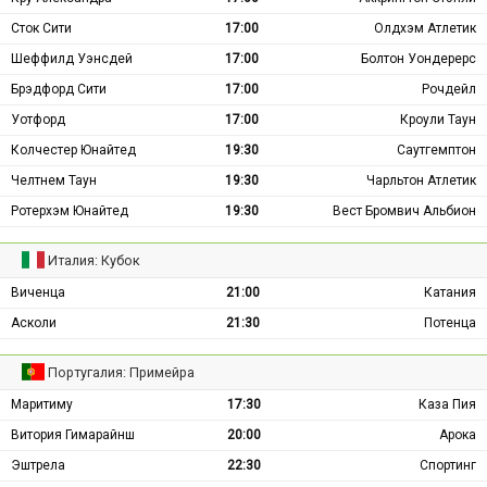
Сток Сити
17:00
Олдхэм Атлетик
Шеффилд Уэнсдей
17:00
Болтон Уондерерс
Брэдфорд Сити
17:00
Рочдейл
Уотфорд
17:00
Кроули Таун
Колчестер Юнайтед
19:30
Саутгемптон
Челтнем Таун
19:30
Чарльтон Атлетик
Ротерхэм Юнайтед
19:30
Вест Бромвич Альбион
Италия: Кубок
Виченца
21:00
Катания
Асколи
21:30
Потенца
Португалия: Примейра
Маритиму
17:30
Каза Пия
Витория Гимарайнш
20:00
Арока
Эштрела
22:30
Спортинг