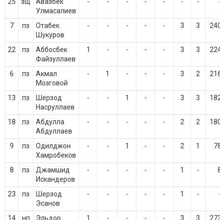
25
зщ
Авазбек
-
-
-
-
-
-
-
Улмасалиев
7
пз
Отабек
-
-
-
-
-
3
3
24
Шукуров
22
пз
Аббосбек
1
-
-
-
-
3
3
22
Файзуллаев
6
пз
Акмал
-
1
-
-
-
3
2
21
Мозговой
13
пз
Шерзод
-
-
1
-
-
3
3
18
Насруллаев
18
пз
Абдулла
-
-
-
-
-
2
2
18
Абдуллаев
9
пз
Одилджон
-
-
1
-
-
2
1
7
Хамробеков
8
пз
Джамшид
-
-
-
-
-
1
-
Искандеров
23
пз
Шерзод
-
-
-
-
-
1
-
Эсанов
14
нп
Эльдор
1
-
-
-
-
3
3
27