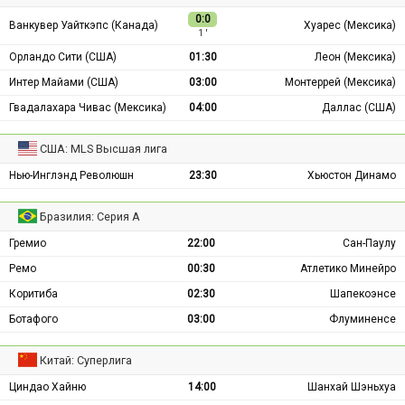
0:0
Ванкувер Уайткэпс (Канада)
Хуарес (Мексика)
1 ′
Орландо Сити (США)
01:30
Леон (Мексика)
Интер Майами (США)
03:00
Монтеррей (Мексика)
Гвадалахара Чивас (Мексика)
04:00
Даллас (США)
США: MLS Высшая лига
Нью-Инглэнд Революшн
23:30
Хьюстон Динамо
Бразилия: Серия А
Гремио
22:00
Сан-Паулу
Ремо
00:30
Атлетико Минейро
Коритиба
02:30
Шапекоэнсе
Ботафого
03:00
Флуминенсе
Китай: Суперлига
Циндао Хайню
14:00
Шанхай Шэньхуа