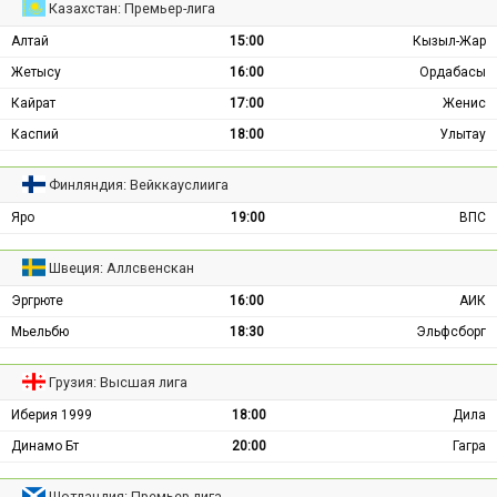
Казахстан: Премьер-лига
Алтай
15:00
Кызыл-Жар
Жетысу
16:00
Ордабасы
Кайрат
17:00
Женис
Каспий
18:00
Улытау
Финляндия: Вейккауслиига
Яро
19:00
ВПС
Швеция: Аллсвенскан
Эргрюте
16:00
АИК
Мьельбю
18:30
Эльфсборг
Грузия: Высшая лига
Иберия 1999
18:00
Дила
Динамо Бт
20:00
Гагра
Шотландия: Премьер-лига