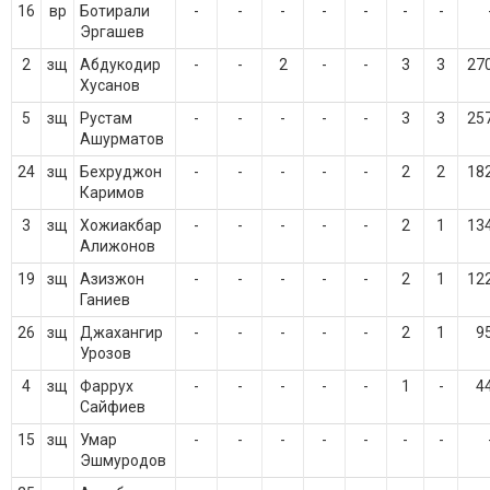
16
вр
Ботирали
-
-
-
-
-
-
-
Эргашев
2
зщ
Абдукодир
-
-
2
-
-
3
3
27
Хусанов
5
зщ
Рустам
-
-
-
-
-
3
3
25
Ашурматов
24
зщ
Бехруджон
-
-
-
-
-
2
2
18
Каримов
3
зщ
Хожиакбар
-
-
-
-
-
2
1
13
Алижонов
19
зщ
Азизжон
-
-
-
-
-
2
1
12
Ганиев
26
зщ
Джахангир
-
-
-
-
-
2
1
9
Урозов
4
зщ
Фаррух
-
-
-
-
-
1
-
4
Сайфиев
15
зщ
Умар
-
-
-
-
-
-
-
Эшмуродов