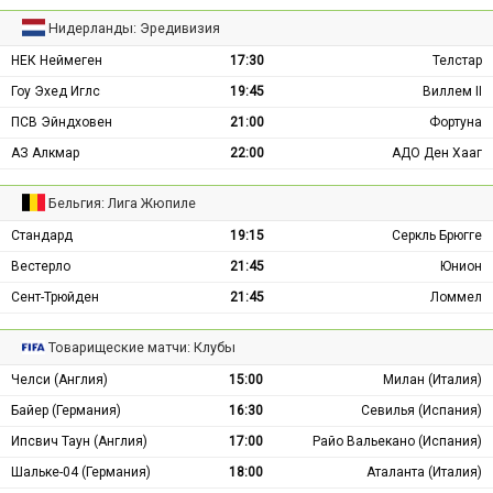
Нидерланды: Эредивизия
НЕК Неймеген
17:30
Телстар
Гоу Эхед Иглс
19:45
Виллем II
ПСВ Эйндховен
21:00
Фортуна
АЗ Алкмар
22:00
АДО Ден Хааг
Бельгия: Лига Жюпиле
Стандард
19:15
Серкль Брюгге
Вестерло
21:45
Юнион
Сент-Трюйден
21:45
Ломмел
Товарищеские матчи: Клубы
Челси (Англия)
15:00
Милан (Италия)
Байер (Германия)
16:30
Севилья (Испания)
Ипсвич Таун (Англия)
17:00
Райо Вальекано (Испания)
Шальке-04 (Германия)
18:00
Аталанта (Италия)