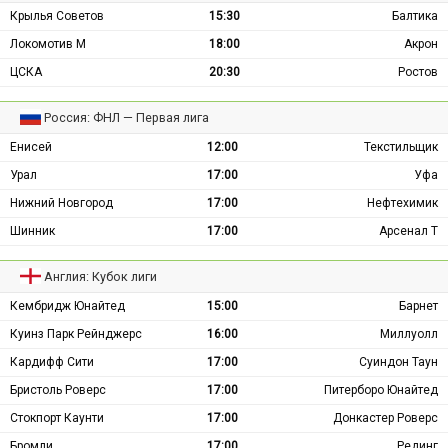
Крылья Советов
15:30
Балтика
Локомотив М
18:00
Акрон
ЦСКА
20:30
Ростов
Россия: ФНЛ — Первая лига
Енисей
12:00
Текстильщик
Урал
17:00
Уфа
Нижний Новгород
17:00
Нефтехимик
Шинник
17:00
Арсенал Т
Англия: Кубок лиги
Кембридж Юнайтед
15:00
Барнет
Куинз Парк Рейнджерс
16:00
Миллуолл
Кардифф Сити
17:00
Суиндон Таун
Бристоль Роверс
17:00
Питерборо Юнайтед
Стокпорт Каунти
17:00
Донкастер Роверс
Бромли
17:00
Рединг