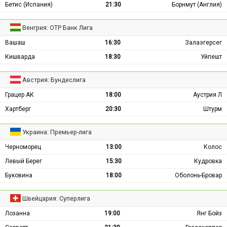
Бетис (Испания)
21:30
Борнмут (Англия)
Венгрия: ОТР Банк Лига
Вашаш
16:30
Залаэгерсег
Кишварда
18:30
Уйпешт
Австрия: Бундеслига
Грацер АК
18:00
Аустрия Л
Хартберг
20:30
Штурм
Украина: Премьер-лига
Черноморец
13:00
Колос
Левый Берег
15:30
Кудровка
Буковина
18:00
Оболонь-Бровар
Швейцария: Суперлига
Лозанна
19:00
Янг Бойз