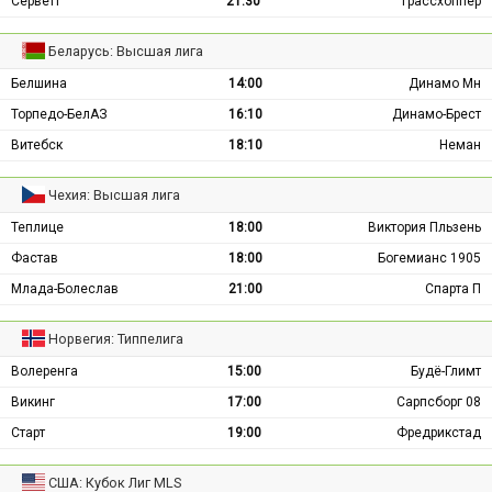
Серветт
21:30
Грассхоппер
Беларусь: Высшая лига
Белшина
14:00
Динамо Мн
Торпедо-БелАЗ
16:10
Динамо-Брест
Витебск
18:10
Неман
Чехия: Высшая лига
Теплице
18:00
Виктория Пльзень
Фастав
18:00
Богемианс 1905
Млада-Болеслав
21:00
Спарта П
Норвегия: Типпелига
Волеренга
15:00
Будё-Глимт
Викинг
17:00
Сарпсборг 08
Старт
19:00
Фредрикстад
США: Кубок Лиг MLS