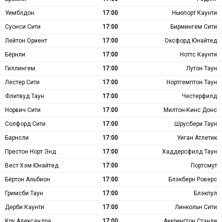
Уимблдон
17:00
Ньюпорт Каунти
Суонси Сити
17:00
Бирмингем Сити
Лейтон Ориент
17:00
Оксфорд Юнайтед
Бёрнли
17:00
Ноттс Каунти
Гиллингем
17:00
Лутон Таун
Лестер Сити
17:00
Нортгемптон Таун
Флитвуд Таун
17:00
Честерфилд
Норвич Сити
17:00
Милтон-Кинс Донс
Солфорд Сити
17:00
Шрусбери Таун
Барнсли
17:00
Уиган Атлетик
Престон Норт Энд
17:00
Хаддерсфилд Таун
Вест Хэм Юнайтед
17:00
Портсмут
Бёртон Альбион
17:00
Блэкберн Роверс
Гримсби Таун
17:00
Блэкпул
Дерби Каунти
17:00
Линкольн Сити
Кру Александра
17:00
Аккрингтон Стэнли