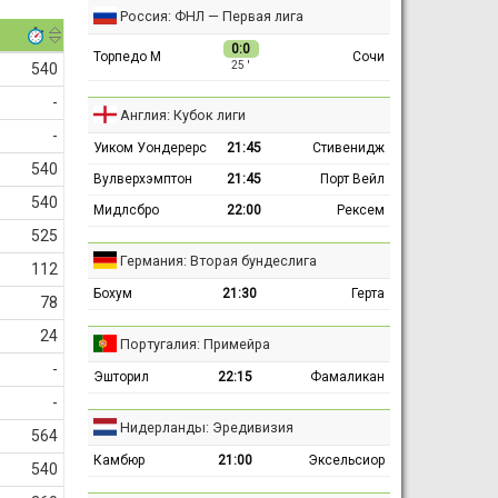
Россия: ФНЛ — Первая лига
0:0
Торпедо М
Сочи
25 ′
540
-
Англия: Кубок лиги
-
Уиком Уондерерс
21:45
Стивенидж
540
Вулверхэмптон
21:45
Порт Вейл
540
Мидлсбро
22:00
Рексем
525
Германия: Вторая бундеслига
112
Бохум
21:30
Герта
78
24
Португалия: Примейра
-
Эшторил
22:15
Фамаликан
-
Нидерланды: Эредивизия
564
Камбюр
21:00
Эксельсиор
540