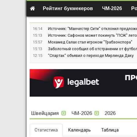
Рейтинг букмекеров
ЧМ-2026
Р
16:14
Источник: "Манчестер Сити" отклонил предлож
15:13
Источник: Сафонов может покинуть "ПСЖ" лето
15:57
Мохамед Салах стал игроком "Трабзонспора"
15:13
Заболотный сообщил об отстранении от футбол
12:15
"Спартак" объявил о переходе Мирлинда Даку
Швейцария
ЧМ-2026
2026
Статистика
Календарь
Таблица