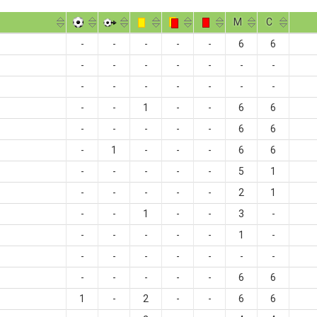
M
С
-
-
-
-
-
6
6
-
-
-
-
-
-
-
-
-
-
-
-
-
-
-
-
1
-
-
6
6
-
-
-
-
-
6
6
-
1
-
-
-
6
6
-
-
-
-
-
5
1
-
-
-
-
-
2
1
-
-
1
-
-
3
-
-
-
-
-
-
1
-
-
-
-
-
-
-
-
-
-
-
-
-
6
6
1
-
2
-
-
6
6