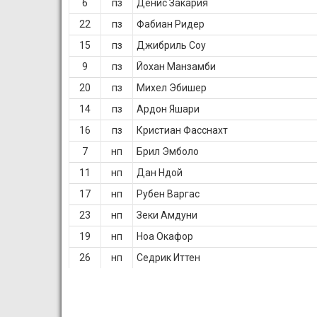
6
пз
Денис Закария
22
пз
Фабиан Ридер
15
пз
Джибриль Соу
9
пз
Йохан Манзамби
20
пз
Михел Эбишер
14
пз
Ардон Яшари
16
пз
Кристиан Фасснахт
7
нп
Брил Эмболо
11
нп
Дан Ндой
17
нп
Рубен Варгас
23
нп
Зеки Амдуни
19
нп
Ноа Окафор
26
нп
Седрик Иттен