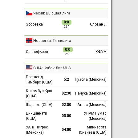
Чехия: Высшая лига
0:0
Зброёвка
Слован Л
25 ′
Норвегия: Типпелига
0:0
Саннефьорд
КФУМ
25 ′
США: Кубок Лиг MLS
Портленд
5:2
Пуэбла (Мексика)
Тимберс (США)
Коламбус Крю
02:30
Пачука (Мексика)
(США)
Шарлотт (США)
02:30
Атлас (Мексика)
Цинциннати
УНАМ Пумас
03:00
(США)
(Мексика)
УАНЛ Тигрес
Миннесота
04:00
(Мексика)
Юнайтед (США)