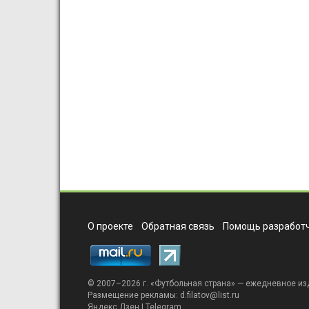
О проекте
Обратная связь
Помощь разработч
© 2007–2026 г. «
Футбольная страна
» — ежедневное из
Размещение рекламы:
d.filatov@list.ru
Яндекс.Дзен
|
Telegram