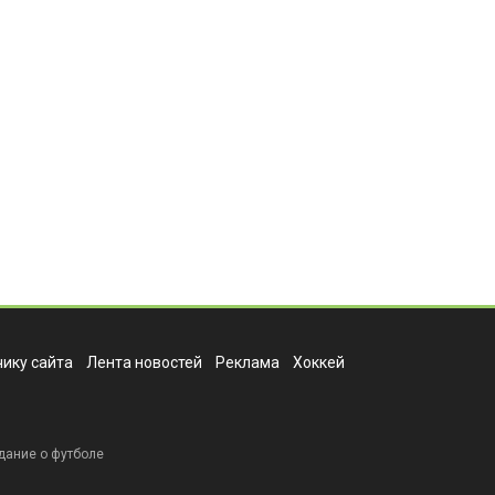
ику сайта
Лента новостей
Реклама
Хоккей
дание о футболе