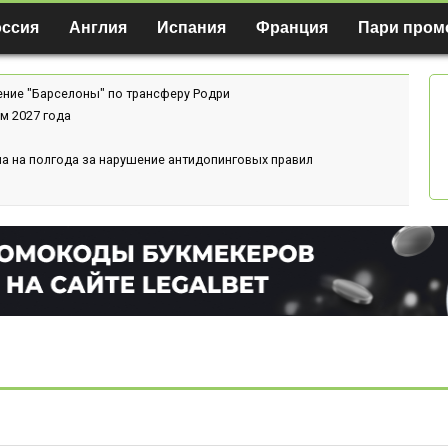
оссия
Англия
Испания
Франция
Пари пром
ение "Барселоны" по трансферу Родри
м 2027 года
а на полгода за нарушение антидопинговых правил