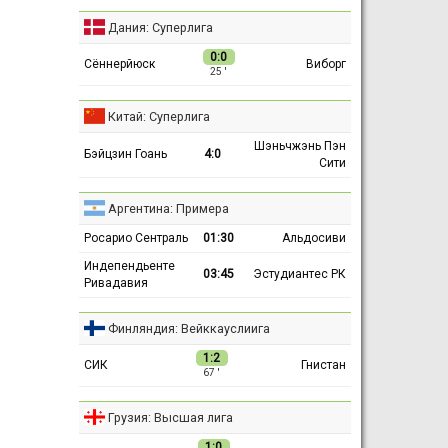
Дания: Суперлига
0:0
Сённерйюск
Виборг
25 ′
Китай: Суперлига
Шэньчжэнь Пэн
Бэйцзин Гоань
4:0
Сити
Аргентина: Примера
Росарио Сентраль
01:30
Альдосиви
Индепендьенте
03:45
Эстудиантес РК
Ривадавия
Финляндия: Вейккауслиига
1:2
СИК
Гнистан
67 ′
Грузия: Высшая лига
1:0