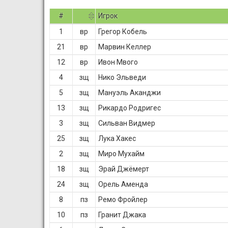
#
Игрок
1
вр
Грегор Кобель
21
вр
Марвин Келлер
12
вр
Ивон Мвого
4
зщ
Нико Эльведи
5
зщ
Мануэль Аканджи
13
зщ
Рикардо Родригес
3
зщ
Сильван Видмер
25
зщ
Лука Хакес
2
зщ
Миро Мухайм
18
зщ
Эрай Джёмерт
24
зщ
Орель Аменда
8
пз
Ремо Фройлер
10
пз
Гранит Джака