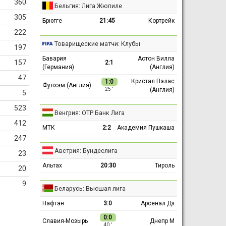
360
Бельгия: Лига Жюпиле
305
Брюгге
21:45
Кортрейк
222
Товарищеские матчи: Клубы
197
Бавария
Астон Вилла
157
2:1
(Германия)
(Англия)
47
Кристал Пэлас
1:0
Фулхэм (Англия)
(Англия)
25 ′
5
523
Венгрия: ОТР Банк Лига
412
МТК
2:2
Академия Пушкаша
247
Австрия: Бундеслига
23
Альтах
20:30
Тироль
20
9
Беларусь: Высшая лига
Нафтан
3:0
Арсенал Дз
0:0
Славия-Мозырь
Днепр М
40 ′