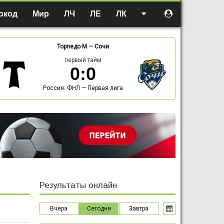
окод
Мир
ЛЧ
ЛЕ
ЛК
Торпедо М
—
Сочи
первый тайм
0
:
0
Россия: ФНЛ — Первая лига
Результаты онлайн
Вчера
Сегодня
Завтра