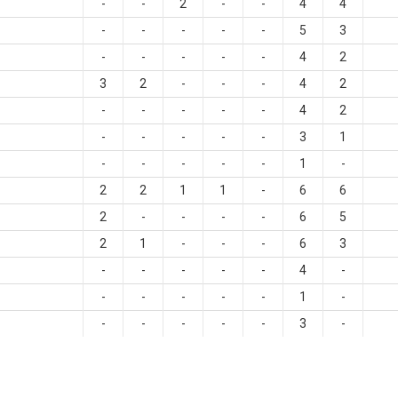
-
-
2
-
-
4
4
-
-
-
-
-
5
3
-
-
-
-
-
4
2
3
2
-
-
-
4
2
-
-
-
-
-
4
2
-
-
-
-
-
3
1
-
-
-
-
-
1
-
2
2
1
1
-
6
6
2
-
-
-
-
6
5
2
1
-
-
-
6
3
-
-
-
-
-
4
-
-
-
-
-
-
1
-
-
-
-
-
-
3
-