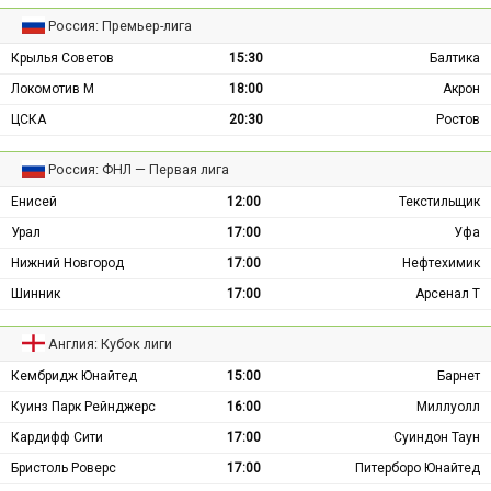
Россия: Премьер-лига
Крылья Советов
15:30
Балтика
Локомотив М
18:00
Акрон
ЦСКА
20:30
Ростов
Россия: ФНЛ — Первая лига
Енисей
12:00
Текстильщик
Урал
17:00
Уфа
Нижний Новгород
17:00
Нефтехимик
Шинник
17:00
Арсенал Т
Англия: Кубок лиги
Кембридж Юнайтед
15:00
Барнет
Куинз Парк Рейнджерс
16:00
Миллуолл
Кардифф Сити
17:00
Суиндон Таун
Бристоль Роверс
17:00
Питерборо Юнайтед