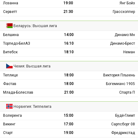
Лозанна
19:00
Янг Бойз
Серветт
21:30
Грассхоппер
Беларусь: Высшая лига
Белшина
14:00
Динамо Мн
Торпедо-БелАЗ
16:10
Динамо-Брест
Витебск
18:10
Неман
Чехия: Высшая лига
Теплице
18:00
Виктория Пльзень
Фастав
18:00
Богемианс 1905
Млада-Болеслав
21:00
Спарта П
Норвегия: Типпелига
Волеренга
15:00
Будё-Глимт
Викинг
17:00
Сарпсборг 08
Старт
19:00
Фредрикстад