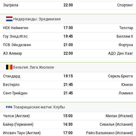
Эштрела
22:30
Спортинг
Нидерланды: Эредивизия
НЕК Неймеген
17:30
Телстар
Гоу Эхед Иглс
19:45
Виллем II
ПСВ Эйндховен
21:00
Фортуна
АЗ Алкмар
22:00
АДО Ден Хааг
Бельгия: Лига Жюпиле
Стандард
19:15
Серкль Брюгге
Вестерло
21:45
Юнион
Сент-Трюйден
21:45
Ломмел
Товарищеские матчи: Клубы
Челси (Англия)
15:00
Милан (Италия)
Байер (Германия)
16:30
Севилья (Испания)
Ипсвич Таун (Англия)
17:00
Райо Вальекано (Испания)