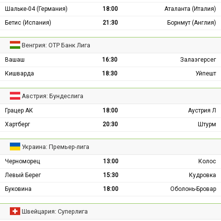
Шальке-04 (Германия)
18:00
Аталанта (Италия)
Бетис (Испания)
21:30
Борнмут (Англия)
Венгрия: ОТР Банк Лига
Вашаш
16:30
Залаэгерсег
Кишварда
18:30
Уйпешт
Австрия: Бундеслига
Грацер АК
18:00
Аустрия Л
Хартберг
20:30
Штурм
Украина: Премьер-лига
Черноморец
13:00
Колос
Левый Берег
15:30
Кудровка
Буковина
18:00
Оболонь-Бровар
Швейцария: Суперлига