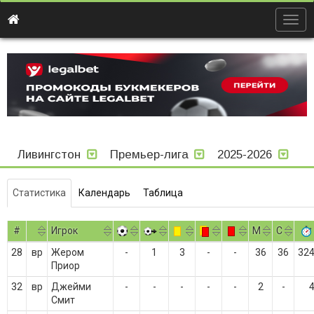
Togg
navig
Ливингстон
Премьер-лига
2025-2026
Статистика
Календарь
Таблица
#
Игрок
M
С
28
вр
Жером
-
1
3
-
-
36
36
32
Приор
32
вр
Джейми
-
-
-
-
-
2
-
Смит