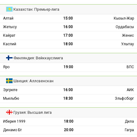
Казахстан: Премьер-лига
Алтай
15:00
Кызыл-Жар
Жетысу
16:00
Ордабасы
Кайрат
17:00
Женис
Каспий
18:00
Улытау
Финляндия: Вейккауслиига
Яро
19:00
ВПС
Швеция: Аллсвенскан
Эргрюте
16:00
АИК
Мьельбю
18:30
Эльфсборг
Грузия: Высшая лига
Иберия 1999
18:00
Дила
Динамо Бт
20:00
Гагра