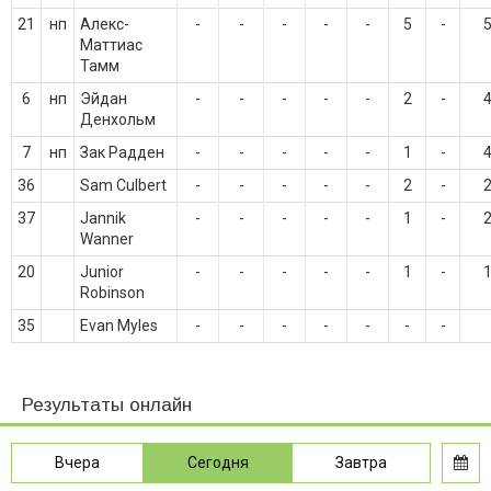
21
нп
Алекс-
-
-
-
-
-
5
-
Маттиас
Тамм
6
нп
Эйдан
-
-
-
-
-
2
-
Денхольм
7
нп
Зак Радден
-
-
-
-
-
1
-
36
Sam Culbert
-
-
-
-
-
2
-
37
Jannik
-
-
-
-
-
1
-
Wanner
20
Junior
-
-
-
-
-
1
-
Robinson
35
Evan Myles
-
-
-
-
-
-
-
Результаты онлайн
Вчера
Сегодня
Завтра