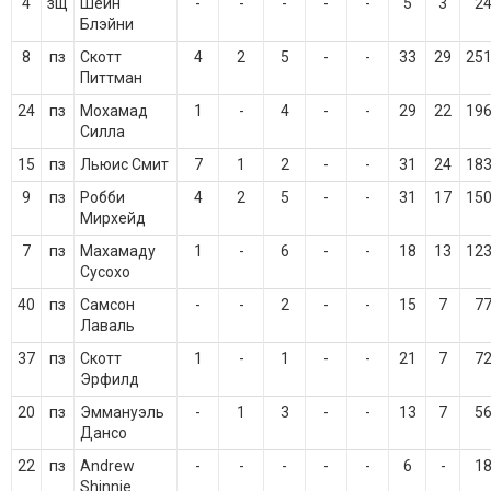
4
зщ
Шейн
-
-
-
-
-
5
3
2
Блэйни
8
пз
Скотт
4
2
5
-
-
33
29
25
Питтман
24
пз
Мохамад
1
-
4
-
-
29
22
19
Силла
15
пз
Льюис Смит
7
1
2
-
-
31
24
18
9
пз
Робби
4
2
5
-
-
31
17
15
Мирхейд
7
пз
Махамаду
1
-
6
-
-
18
13
12
Сусохо
40
пз
Самсон
-
-
2
-
-
15
7
7
Лаваль
37
пз
Скотт
1
-
1
-
-
21
7
7
Эрфилд
20
пз
Эммануэль
-
1
3
-
-
13
7
5
Дансо
22
пз
Andrew
-
-
-
-
-
6
-
1
Shinnie