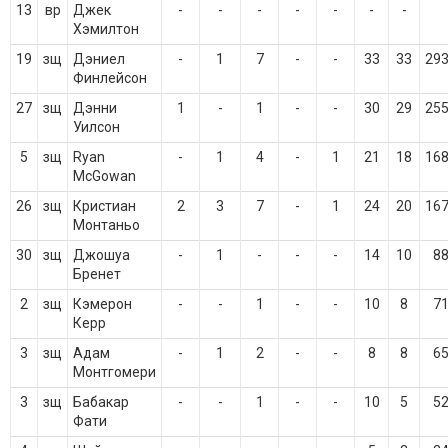
13
вр
Джек
-
-
-
-
-
-
-
Хэмилтон
19
зщ
Дэниел
-
1
7
-
-
33
33
29
Финлейсон
27
зщ
Дэнни
1
-
1
-
-
30
29
25
Уилсон
5
зщ
Ryan
-
1
4
-
1
21
18
16
McGowan
26
зщ
Кристиан
2
3
7
-
1
24
20
16
Монтаньо
30
зщ
Джошуа
-
1
-
-
-
14
10
8
Бренет
2
зщ
Кэмерон
-
-
1
-
-
10
8
7
Керр
3
зщ
Адам
-
1
2
-
-
8
8
6
Монтгомери
3
зщ
Бабакар
-
-
1
-
-
10
5
5
Фати