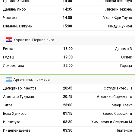
Циндао Хайню
14:00
Шанхай Шэньхуа
Далянь Инбо
14:35
Ляонин Тежэнь
Чжэцзян
14:35
Ухань Фри Таунс
Юньнань Юйкунь
15:00
Чэнду Жунчэн
Хорватия: Первая лига
Риека
18:00
Динамо З
Рудеш
19:30
Осиек
Локомотива
22:00
Горица
Аргентина: Примера
Депортиво Риестра
20:45
Эстудиантес ЛП
Атлетико Тукуман
20:45
Атлетико Сармьенто
Тигре
23:00
Ривер Плейт
Бока Хуниорс
01:15
Велес Сарсфилд
Институто
03:30
Химнасия и Эсгрима М
Индепендьенте
03:30
Платенсе