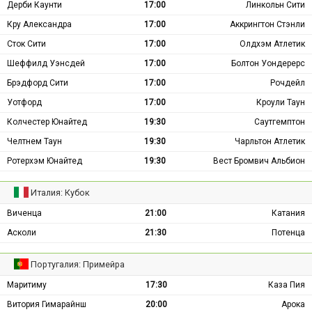
Дерби Каунти
17:00
Линкольн Сити
Кру Александра
17:00
Аккрингтон Стэнли
Сток Сити
17:00
Олдхэм Атлетик
Шеффилд Уэнсдей
17:00
Болтон Уондерерс
Брэдфорд Сити
17:00
Рочдейл
Уотфорд
17:00
Кроули Таун
Колчестер Юнайтед
19:30
Саутгемптон
Челтнем Таун
19:30
Чарльтон Атлетик
Ротерхэм Юнайтед
19:30
Вест Бромвич Альбион
Италия: Кубок
Виченца
21:00
Катания
Асколи
21:30
Потенца
Португалия: Примейра
Маритиму
17:30
Каза Пия
Витория Гимарайнш
20:00
Арока