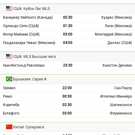
США: Кубок Лиг MLS
Ванкувер Уайткэпс (Канада)
05:30
Хуарес (Мексика)
Орландо Сити (США)
01:30
Леон (Мексика)
Интер Майами (США)
03:00
Монтеррей (Мексика)
Гвадалахара Чивас (Мексика)
04:00
Даллас (США)
США: MLS Высшая лига
Нью-Инглэнд Революшн
23:30
Хьюстон Динамо
Бразилия: Серия А
Гремио
22:00
Сан-Паулу
Ремо
00:30
Атлетико Минейро
Коритиба
02:30
Шапекоэнсе
Ботафого
03:00
Флуминенсе
Китай: Суперлига