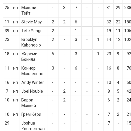
25
нп
Маколи
-
3
7
-
-
31
29
23
Тейт
17
нп
Stevie May
2
2
6
-
-
32
22
18
39
нп
Tete Yengi
2
-
1
-
-
19
11
10
23
Brooklyn
2
-
3
-
1
14
12
10
Kabongolo
18
нп
Жереми
5
-
3
-
1
23
9
9
Бокила
11
нп
Коннор
3
-
6
-
-
16
8
7
Макленнан
16
нп
Andy Winter
-
-
-
-
-
10
4
5
7
нп
Joel Nouble
-
2
-
-
-
8
5
4
10
нп
Барри
-
2
-
-
-
6
2
2
Маккей
10
нп
Грэм Кери
1
-
1
-
-
7
2
2
29
Joshua
-
-
1
-
-
7
-
1
Zimmerman