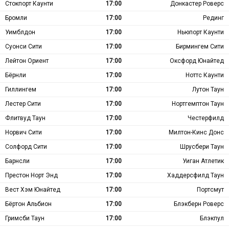
Стокпорт Каунти
17:00
Донкастер Роверс
Бромли
17:00
Рединг
Уимблдон
17:00
Ньюпорт Каунти
Суонси Сити
17:00
Бирмингем Сити
Лейтон Ориент
17:00
Оксфорд Юнайтед
Бёрнли
17:00
Ноттс Каунти
Гиллингем
17:00
Лутон Таун
Лестер Сити
17:00
Нортгемптон Таун
Флитвуд Таун
17:00
Честерфилд
Норвич Сити
17:00
Милтон-Кинс Донс
Солфорд Сити
17:00
Шрусбери Таун
Барнсли
17:00
Уиган Атлетик
Престон Норт Энд
17:00
Хаддерсфилд Таун
Вест Хэм Юнайтед
17:00
Портсмут
Бёртон Альбион
17:00
Блэкберн Роверс
Гримсби Таун
17:00
Блэкпул