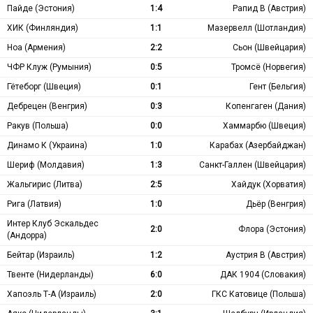
Пайде (Эстония)
1:4
Рапид В (Австрия)
ХИК (Финляндия)
1:1
Мазервелл (Шотландия)
Ноа (Армения)
2:2
Сьон (Швейцария)
ЧФР Клуж (Румыния)
0:5
Тромсё (Норвегия)
Гётеборг (Швеция)
0:1
Гент (Бельгия)
Дебрецен (Венгрия)
0:3
Копенгаген (Дания)
Ракув (Польша)
0:0
Хаммарбю (Швеция)
Динамо К (Украина)
1:0
Карабах (Азербайджан)
Шериф (Молдавия)
1:3
Санкт-Галлен (Швейцария)
Жальгирис (Литва)
2:5
Хайдук (Хорватия)
Рига (Латвия)
1:0
Дьёр (Венгрия)
Интер Клуб Эскальдес
2:0
Флора (Эстония)
(Андорра)
Бейтар (Израиль)
1:2
Аустрия В (Австрия)
Твенте (Нидерланды)
6:0
ДАК 1904 (Словакия)
Хапоэль Т-А (Израиль)
2:0
ГКС Катовице (Польша)