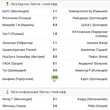
Лига Европы: Матчи / плей-офф
КуПС (Финляндия)
1:1
Университатя Кр (Румыния)
Ягеллония (Польша)
2:1
Рейнджерс (Шотландия)
Маккаби Т-А (Израиль)
0:3
ЦСКА С (Болгария)
КИ Клаксвик (Фарерские
Лех П (Польша)
1:0
острова)
Линкольн (Гибралтар)
1:1
Омония (Кипр)
Градец-Кралове (Чехия)
0:1
Бешикташ (Турция)
Ред Булл Зальцбург (Австрия)
0:0
Пафос (Кипр)
ПАОК (Греция)
0:1
Андерлехт (Бельгия)
Тун (Швейцария)
3:0
Викингур Р (Исландия)
3:0
Бенфика (Португалия)
Хартс (Шотландия)
56 ′
Лига конференций: Матчи / плей-офф
Интер Т (Финляндия)
2:1
Вадуц (Лихтенштейн)
Яблонец (Чехия)
2:0
РФШ (Латвия)