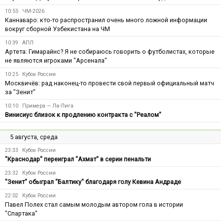
10:55
ЧМ-2026
Каннаваро: кто-то распространил очень много ложной информации
вокруг сборной Узбекистана на ЧМ
10:39
АПЛ
Артета: Гимарайнс? Я не собираюсь говорить о футболистах, которые
не являются игроками "Арсенала"
10:25
Кубок России
Москвичёв: рад наконец-то провести свой первый официальный матч
за "Зенит"
10:10
Примера — Ла-Лига
Винисиус близок к продлению контракта с "Реалом"
5 августа, среда
23:33
Кубок России
"Краснодар" переиграл "Ахмат" в серии пенальти
23:32
Кубок России
"Зенит" обыграл "Балтику" благодаря голу Кевина Андраде
22:02
Кубок России
Павел Полех стал самым молодым автором гола в истории
"Спартака"