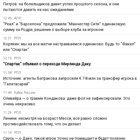
Петров: на болельщиков давит успех прошлого сезона, и они
пытаются давить на нас ожиданиями
12:45
АПЛ
"Реал" и "Барселона" предложили "Манчестер Сити" одинаковую
сумму за Родри, решение о выборе клуба за игроком
12:31
РПЛ
Корякин: мы на все матчи настраиваемся одинаково. Будь то "Факел"
или "Спартак"
12:15
РПЛ
"Спартак" объявил о переходе Мирлинда Даку
11:58
РПЛ
Источник: агенты Батракова запросили € 7-8 млн за трансфер игрока в
"Галатасарай"
11:44
Кубок России
Оливейра — о травме Кондакова: даже фол не зафиксировали. Это
очень некрасиво
11:29
РПЛ
Ленини: несмотря на возраст Месси, всё равно сложно
противодействовать тому, что он делает
11:14
РПЛ
Саусь — о Даку: такой игрок точно не помешает и будет полезен