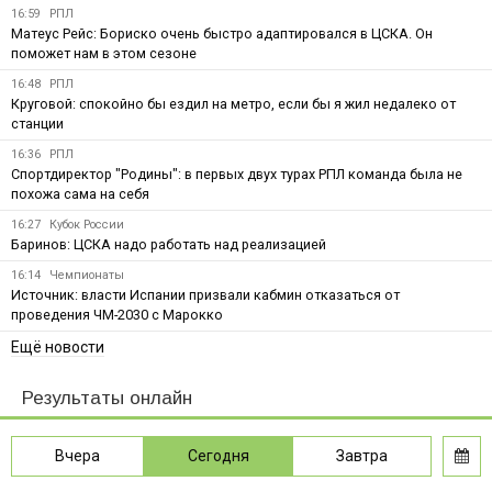
16:59
РПЛ
Матеус Рейс: Бориско очень быстро адаптировался в ЦСКА. Он
поможет нам в этом сезоне
16:48
РПЛ
Круговой: спокойно бы ездил на метро, если бы я жил недалеко от
станции
16:36
РПЛ
Спортдиректор "Родины": в первых двух турах РПЛ команда была не
похожа сама на себя
16:27
Кубок России
Баринов: ЦСКА надо работать над реализацией
16:14
Чемпионаты
Источник: власти Испании призвали кабмин отказаться от
проведения ЧМ-2030 с Марокко
Ещё новости
Результаты онлайн
Вчера
Сегодня
Завтра