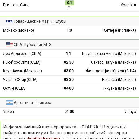
0:1
Бристоль Сити
Уолсолл
71 ′
Товарищеские матчи: Клубы
Монако (Монако)
1:0
Хетафе (Испания)
США: Кубок Лиг MLS
Лос-Анджелес (США)
1:1
Гвадалахара Чивас (Мексика)
Нью-Йорк Сити (США)
02:30
Сантос Лагуна (Мексика)
Крус Асуль (Мексика)
03:00
Филадельфия Юнион (США)
Чикаго Файр (США)
03:30
Некакса (Мексика)
Остин (США)
04:00
Тихуана (Мексика)
Аргентина: Примера
Унион
01:00
Ланус
Информационный партнёр проекта — СТАВКА ТВ: здесь вы
найдёте аналитику и обзоры спортивных событий, конкурсы
прогнозов,
фрибет Беттери
, а также рейтинги и статьи о спорте.