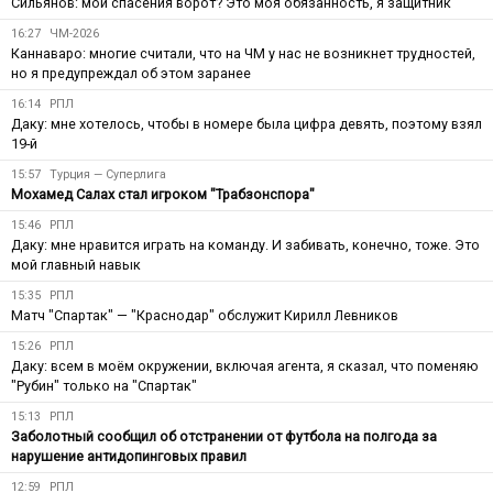
Сильянов: мои спасения ворот? Это моя обязанность, я защитник
16:27
ЧМ-2026
Каннаваро: многие считали, что на ЧМ у нас не возникнет трудностей,
но я предупреждал об этом заранее
16:14
РПЛ
Даку: мне хотелось, чтобы в номере была цифра девять, поэтому взял
19-й
15:57
Турция — Суперлига
Мохамед Салах стал игроком "Трабзонспора"
15:46
РПЛ
Даку: мне нравится играть на команду. И забивать, конечно, тоже. Это
мой главный навык
15:35
РПЛ
Матч "Спартак" — "Краснодар" обслужит Кирилл Левников
15:26
РПЛ
Даку: всем в моём окружении, включая агента, я сказал, что поменяю
"Рубин" только на "Спартак"
15:13
РПЛ
Заболотный сообщил об отстранении от футбола на полгода за
нарушение антидопинговых правил
12:59
РПЛ