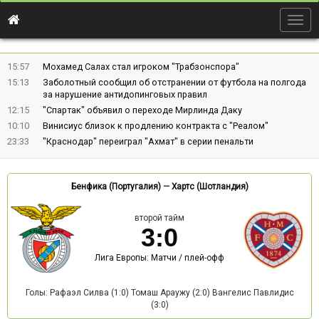
Togg
navig
15:57
Мохамед Салах стал игроком "Трабзонспора"
15:13
Заболотный сообщил об отстранении от футбола на полгода
за нарушение антидопинговых правил
12:15
"Спартак" объявил о переходе Мирлинда Даку
10:10
Винисиус близок к продлению контракта с "Реалом"
23:33
"Краснодар" переиграл "Ахмат" в серии пенальти
Бенфика (Португалия)
—
Хартс (Шотландия)
второй тайм
3
:
0
Лига Европы: Матчи / плей-офф
Голы: Рафаэл Силва (1:0) Томаш Араужу (2:0) Вангелис Павлидис
(3:0)