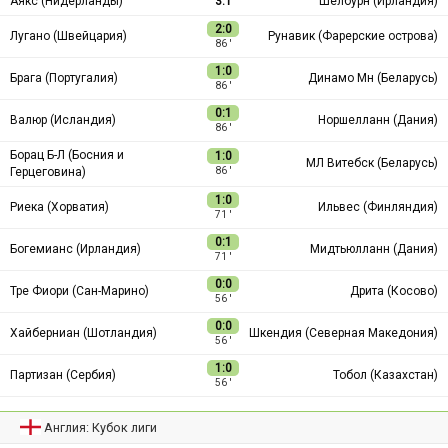
Аякс (Нидерланды)
3:1
Шелбурн (Ирландия)
2:0
Лугано (Швейцария)
Рунавик (Фарерские острова)
86 ′
1:0
Брага (Португалия)
Динамо Мн (Беларусь)
86 ′
0:1
Валюр (Исландия)
Норшелланн (Дания)
86 ′
Борац Б-Л (Босния и
1:0
МЛ Витебск (Беларусь)
Герцеговина)
86 ′
1:0
Риека (Хорватия)
Ильвес (Финляндия)
71 ′
0:1
Богемианс (Ирландия)
Мидтьюлланн (Дания)
71 ′
0:0
Тре Фиори (Сан-Марино)
Дрита (Косово)
56 ′
0:0
Хайберниан (Шотландия)
Шкендия (Северная Македония)
56 ′
1:0
Партизан (Сербия)
Тобол (Казахстан)
56 ′
Англия: Кубок лиги