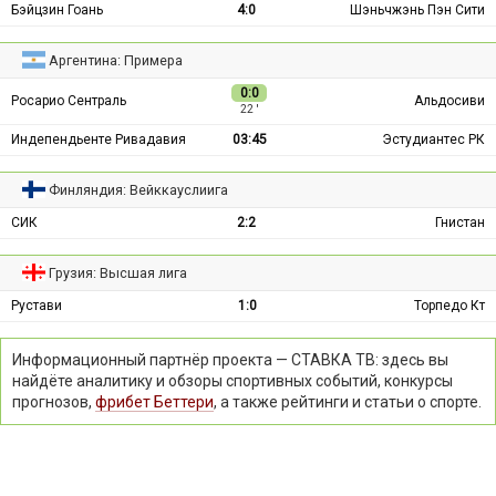
Бэйцзин Гоань
4:0
Шэньчжэнь Пэн Сити
Аргентина: Примера
0:0
Росарио Сентраль
Альдосиви
22 ′
Индепендьенте Ривадавия
03:45
Эстудиантес РК
Финляндия: Вейккауслиига
СИК
2:2
Гнистан
Грузия: Высшая лига
Рустави
1:0
Торпедо Кт
Информационный партнёр проекта — СТАВКА ТВ: здесь вы
найдёте аналитику и обзоры спортивных событий, конкурсы
прогнозов,
фрибет Беттери
, а также рейтинги и статьи о спорте.