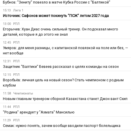
Бубнов: "Зениту" повезло в матче Кубка России с "Балтикой"
15:13
Лига 1
Источник: Сафонов может покинуть "ПСЖ" летом 2027 года
13:00
РПЛ
Егорычев: Хуан Диас очень сильный тренер. Он подсказал много
деталей, которые я до этого не знал
12:45
РПЛ
Умяров: для меня разницы, с капитанской повязкой на поле или без, —
нет вообще
12:31
РПЛ
Защитник "Балтики" Бевеев рассказал о целях команды на сезон
12:15
РПЛ
Воробьёв: личная цель на новый сезон? Стать чемпионом с родным
клубом
11:58
Чемпионаты
Новым главным тренером сборной Казахстана станет Джон вант Схип
11:44
РПЛ
"Родина" арендует у "Ахмата" Мансилью
11:29
РПЛ
Семак: нужно понять, зачем вообще вводили паспорт болельщика