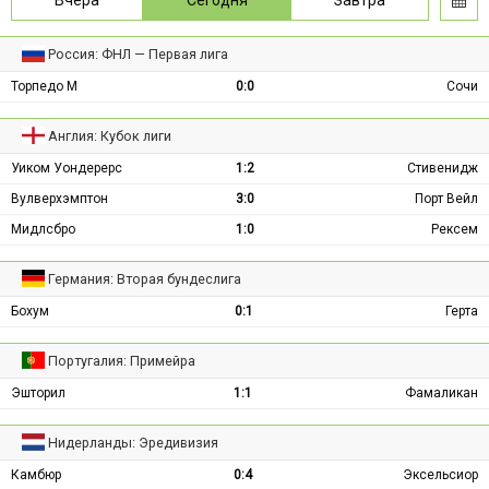
Россия: ФНЛ — Первая лига
Торпедо М
0:0
Сочи
Англия: Кубок лиги
Уиком Уондерерс
1:2
Стивенидж
Вулверхэмптон
3:0
Порт Вейл
Мидлсбро
1:0
Рексем
Германия: Вторая бундеслига
Бохум
0:1
Герта
Португалия: Примейра
Эшторил
1:1
Фамаликан
Нидерланды: Эредивизия
Камбюр
0:4
Эксельсиор