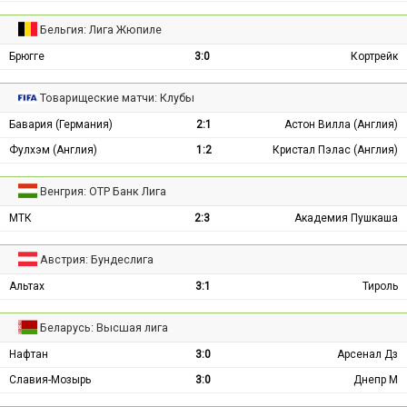
Бельгия: Лига Жюпиле
Брюгге
3:0
Кортрейк
Товарищеские матчи: Клубы
Бавария (Германия)
2:1
Астон Вилла (Англия)
Фулхэм (Англия)
1:2
Кристал Пэлас (Англия)
Венгрия: ОТР Банк Лига
МТК
2:3
Академия Пушкаша
Австрия: Бундеслига
Альтах
3:1
Тироль
Беларусь: Высшая лига
Нафтан
3:0
Арсенал Дз
Славия-Мозырь
3:0
Днепр М