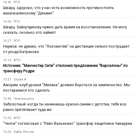
16:49
РПЛ
Шварц: здорово, что у нас есть возможность противостоять
махачкалинскому "Динамо"
16:36
РПЛ
Шварц: Зайнутдинову нужно дать время на восстановление. Не могу
сказать, сколько это займёт
16:27
РПЛ
Наумов: не думаю, что "Локомотив" на дистанции сильно пострадает
от ухода Батракова
16:14
АПЛ
Источник: "Манчестер Сити" отклонил предложение "Барселоны" по
трансферу Родри
15:57
Серия А
Аморим: клуб уровня "Милана" должен бороться за чемпионство. Мы
постараемся это сделать
15:46
Чемпионаты
Заболотный: когда ты начинаешь красно-синим с детства, тебя все
равно притягивает туда же
15:35
АПЛ
"Челси" согласовал с "Райо Вальекано" трансфер защитника Чаварриа
15:26
Кубок России