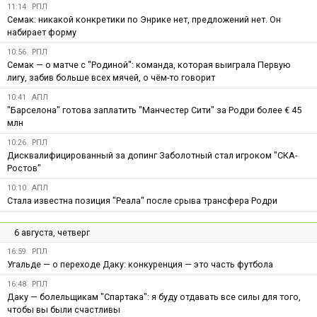
11:14
РПЛ
Семак: никакой конкретики по Энрике нет, предложений нет. Он
набирает форму
10:56
РПЛ
Семак — о матче с "Родиной": команда, которая выиграла Первую
лигу, забив больше всех мячей, о чём-то говорит
10:41
АПЛ
"Барселона" готова заплатить "Манчестер Сити" за Родри более € 45
млн
10:26
РПЛ
Дисквалифицированный за допинг Заболотный стал игроком "СКА-
Ростов"
10:10
АПЛ
Стала известна позиция "Реала" после срыва трансфера Родри
6 августа, четверг
16:59
РПЛ
Угальде — о переходе Даку: конкуренция — это часть футбола
16:48
РПЛ
Даку — болельщикам "Спартака": я буду отдавать все силы для того,
чтобы вы были счастливы