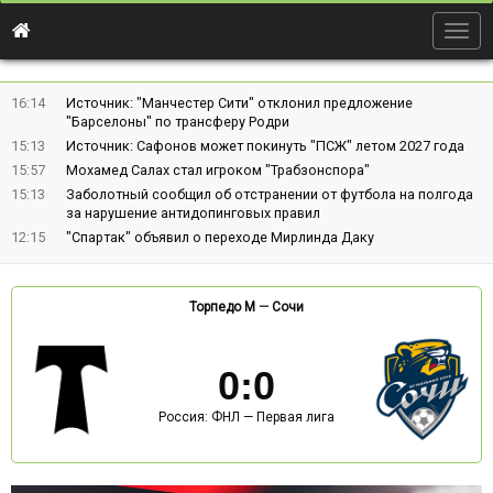
Togg
navig
16:14
Источник: "Манчестер Сити" отклонил предложение
"Барселоны" по трансферу Родри
15:13
Источник: Сафонов может покинуть "ПСЖ" летом 2027 года
15:57
Мохамед Салах стал игроком "Трабзонспора"
15:13
Заболотный сообщил об отстранении от футбола на полгода
за нарушение антидопинговых правил
12:15
"Спартак" объявил о переходе Мирлинда Даку
Торпедо М
—
Сочи
0
:
0
Россия: ФНЛ — Первая лига