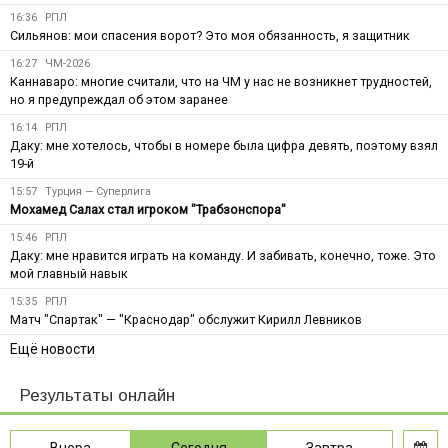
16:36
РПЛ
Сильянов: мои спасения ворот? Это моя обязанность, я защитник
16:27
ЧМ-2026
Каннаваро: многие считали, что на ЧМ у нас не возникнет трудностей,
но я предупреждал об этом заранее
16:14
РПЛ
Даку: мне хотелось, чтобы в номере была цифра девять, поэтому взял
19-й
15:57
Турция — Суперлига
Мохамед Салах стал игроком "Трабзонспора"
15:46
РПЛ
Даку: мне нравится играть на команду. И забивать, конечно, тоже. Это
мой главный навык
15:35
РПЛ
Матч "Спартак" — "Краснодар" обслужит Кирилл Левников
Ещё новости
Результаты онлайн
Вчера
Сегодня
Завтра