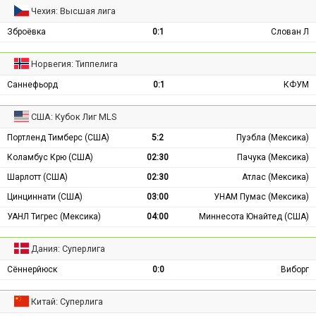
Чехия: Высшая лига
Зброёвка
0:1
Слован Л
Норвегия: Типпелига
Саннефьорд
0:1
КФУМ
США: Кубок Лиг MLS
Портленд Тимберс (США)
5:2
Пуэбла (Мексика)
Коламбус Крю (США)
02:30
Пачука (Мексика)
Шарлотт (США)
02:30
Атлас (Мексика)
Цинциннати (США)
03:00
УНАМ Пумас (Мексика)
УАНЛ Тигрес (Мексика)
04:00
Миннесота Юнайтед (США)
Дания: Суперлига
Сённерйюск
0:0
Виборг
Китай: Суперлига