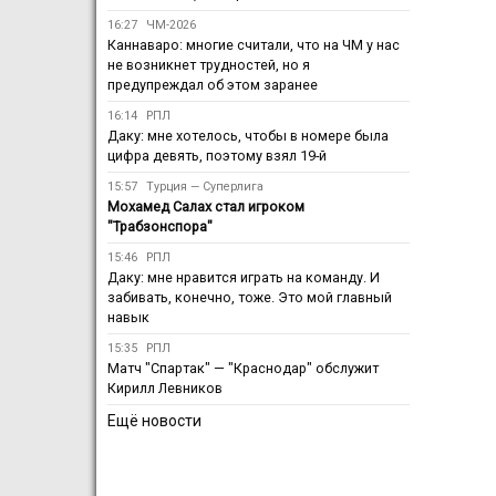
16:27
ЧМ-2026
Каннаваро: многие считали, что на ЧМ у нас
не возникнет трудностей, но я
предупреждал об этом заранее
16:14
РПЛ
Даку: мне хотелось, чтобы в номере была
цифра девять, поэтому взял 19-й
15:57
Турция — Суперлига
Мохамед Салах стал игроком
"Трабзонспора"
15:46
РПЛ
Даку: мне нравится играть на команду. И
забивать, конечно, тоже. Это мой главный
навык
15:35
РПЛ
Матч "Спартак" — "Краснодар" обслужит
Кирилл Левников
Ещё новости