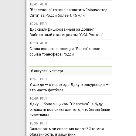
10:41
АПЛ
"Барселона" готова заплатить "Манчестер
Сити" за Родри более € 45 млн
10:26
РПЛ
Дисквалифицированный за допинг
Заболотный стал игроком "СКА-Ростов"
10:10
АПЛ
Стала известна позиция "Реала" после
срыва трансфера Родри
6 августа, четверг
16:59
РПЛ
Угальде — о переходе Даку: конкуренция —
это часть футбола
16:48
РПЛ
Даку — болельщикам "Спартака": я буду
отдавать все силы для того, чтобы вы были
счастливы
16:36
РПЛ
Сильянов: мои спасения ворот? Это моя
обязанность, я защитник