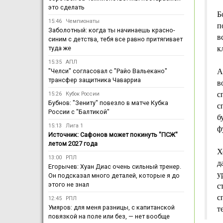
это сделать
Б
15:46
Чемпионаты
п
Заболотный: когда ты начинаешь красно-
в
синим с детства, тебя все равно притягивает
туда же
к
15:35
АПЛ
"Челси" согласовал с "Райо Вальекано"
А
трансфер защитника Чаварриа
в
с
15:26
Кубок России
Бубнов: "Зениту" повезло в матче Кубка
с
России с "Балтикой"
б
15:13
Лига 1
ф
Источник: Сафонов может покинуть "ПСЖ"
летом 2027 года
Х
13:00
РПЛ
д
Егорычев: Хуан Диас очень сильный тренер.
у
Он подсказал много деталей, которые я до
этого не знал
с
с
12:45
РПЛ
Умяров: для меня разницы, с капитанской
т
повязкой на поле или без, — нет вообще