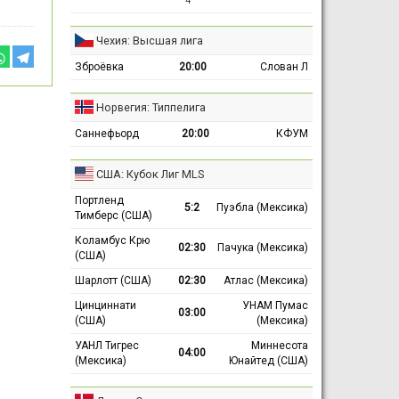
4 ′
Чехия: Высшая лига
Зброёвка
20:00
Слован Л
Норвегия: Типпелига
Саннефьорд
20:00
КФУМ
США: Кубок Лиг MLS
Портленд
5:2
Пуэбла (Мексика)
Тимберс (США)
Коламбус Крю
02:30
Пачука (Мексика)
(США)
Шарлотт (США)
02:30
Атлас (Мексика)
Цинциннати
УНАМ Пумас
03:00
(США)
(Мексика)
УАНЛ Тигрес
Миннесота
04:00
(Мексика)
Юнайтед (США)