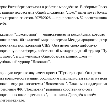
орис Ротенберг рассказал о работе с молодёжью. В сборные Росс
о разным возрастам в общей сложности "Локо" делегирует больш
сех игроков: за сезон-2025/2026 — привлекалось 52 воспитанник
луба.
кадемия "Локомотива" — единственная из российских, которая
ошла в топ-100 академий мира по версии Международного центр
портивных исследований CIES. Она имеет свою цифровую
портивную платформу, собственный международный турнир "Пу
удущего", а для учеников общеобразовательных школ —
утбольный турнир "Локолига".
орошую перспективу имеет проект "Путь тренера". Он призван
ать возможность нашим российским специалистам выйти на нов
ровень внутри экосистемы "Локомотива". Также мы поддержива
тремление ФК "Локомотив" развивать собственную сеть
портивных школ в регионах", — написал Дегтярёв в своём
елеграм-канале.