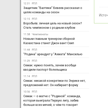
12:31
РПЛ
Защитник "Балтики" Бевеев рассказал о
целях команды на сезон
Исто
12:15
РПЛ
Воробьёв: личная цель на новый сезон?
Стать чемпионом с родным клубом
11:58
Чемпионаты
Новым главным тренером сборной
Казахстана станет Джон вант Схип
11:44
РПЛ
"Родина" арендует у "Ахмата" Мансилью
11:29
РПЛ
Семак: нужно понять, зачем вообще
вводили паспорт болельщика
11:14
РПЛ
Семак: никакой конкретики по Энрике нет,
предложений нет. Он набирает форму
10:56
РПЛ
Семак — о матче с "Родиной": команда,
которая выиграла Первую лигу, забив
больше всех мячей, о чём-то говорит