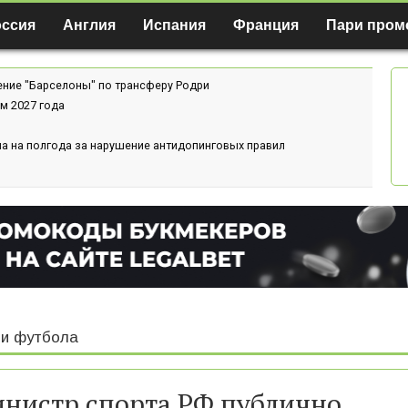
оссия
Англия
Испания
Франция
Пари пром
ение "Барселоны" по трансферу Родри
м 2027 года
а на полгода за нарушение антидопинговых правил
и футбола
нистр спорта РФ публично