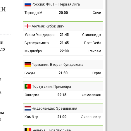
Россия: ФНЛ — Первая лига
чи
Торпедо М
20:00
Сочи
Англия: Кубок лиги
Уиком Уондерерс
21:45
Стивенидж
ий
Вулверхэмптон
21:45
Порт Вейл
сло
Мидлсбро
22:00
Рексем
Германия: Вторая бундеслига
Бохум
21:30
Герта
х
Португалия: Примейра
а
Эшторил
22:15
Фамаликан
Нидерланды: Эредивизия
ла
Камбюр
21:00
Эксельсиор
и
Бельгия: Лига Жюпиле