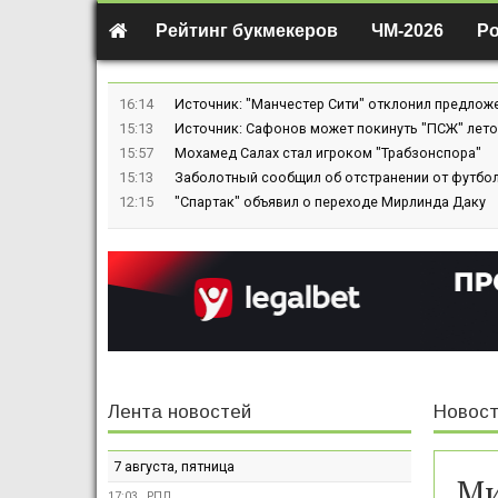
Рейтинг букмекеров
ЧМ-2026
Р
16:14
Источник: "Манчестер Сити" отклонил предлож
15:13
Источник: Сафонов может покинуть "ПСЖ" лето
15:57
Мохамед Салах стал игроком "Трабзонспора"
15:13
Заболотный сообщил об отстранении от футбол
12:15
"Спартак" объявил о переходе Мирлинда Даку
Лента новостей
Новост
7 августа, пятница
Ми
17:03
РПЛ