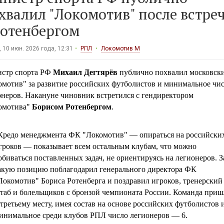
хвалил "Локомотив" после встре
Ротенбергом
 10 июн. 2026 года, 12:31
РПЛ
Локомотив М
стр спорта РФ
Михаил Дегтярёв
публично похвалил московск
омотив" за развитие российских футболистов и минимальное чи
онеров. Накануне чиновник встретился с гендиректором
омотива"
Борисом Ротенбергом
.
Кредо менеджмента ФК "Локомотив" — опираться на российски
гроков — показывает всем остальным клубам, что можно
обиваться поставленных задач, не ориентируясь на легионеров. З
акую позицию поблагодарил генерального директора ФК
Локомотив" Бориса Ротенберга и поздравил игроков, тренерский
таб и болельщиков с бронзой чемпионата России. Команда приш
 третьему месту, имея состав на основе российских футболистов 
инимальное среди клубов РПЛ число легионеров — 6.