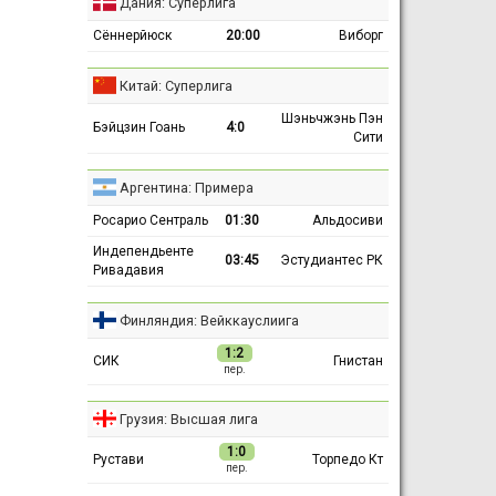
Дания: Суперлига
Сённерйюск
20:00
Виборг
Китай: Суперлига
Шэньчжэнь Пэн
Бэйцзин Гоань
4:0
Сити
Аргентина: Примера
Росарио Сентраль
01:30
Альдосиви
Индепендьенте
03:45
Эстудиантес РК
Ривадавия
Финляндия: Вейккауслиига
1:2
СИК
Гнистан
пер.
Грузия: Высшая лига
1:0
Рустави
Торпедо Кт
пер.