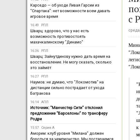
по
Карседо — об уходе Ливая Гарсии из
"Спартака": нет возможности всем давать
с 
игровое время
16:49
РПЛ
среда,
Шварц: здорово, что у нас есть
возможность противостоять
махачкалинскому "Динамо"
Мини
16:36
РПЛ
"Лок
Шварц: Зайнутдинову нужно дать время на
леги
восстановление. Не могу сказать, сколько
"Лок
это займёт
16:27
РПЛ
Наумов: не думаю, что "Локомотив" на
"
дистанции сильно пострадает от ухода
и
Батракова
д
16:14
АПЛ
т
Источник: "Манчестер Сити" отклонил
"
предложение "Барселоны" по трансферу
Родри
ш
к
15:57
Серия А
Аморим: клуб уровня "Милана" должен
м
бороться за чемпионство. Мы постараемся