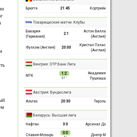
Брюгге
21:45
Кортрейк
ии
е
Товарищеские матчи: Клубы
а
Бавария
Астон Вилла
2:1
(Германия)
(Англия)
Кристал Пэлас
Фулхэм (Англия)
20:00
(Англия)
а
Венгрия: ОТР Банк Лига
ть
Академия
1:2
МТК
Пушкаша
61 ′
Австрия: Бундеслига
ый
Альтах
20:30
Тироль
ем
Беларусь: Высшая лига
Нафтан
3:0
Арсенал Дз
0:0
Славия-Мозырь
Днепр М