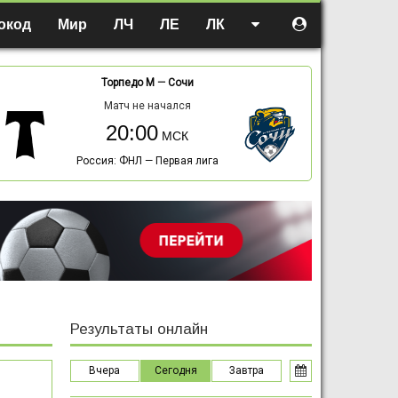
окод
Мир
ЛЧ
ЛЕ
ЛК
Торпедо М
—
Сочи
Матч не начался
20:00
Россия: ФНЛ — Первая лига
Результаты онлайн
Вчера
Сегодня
Завтра