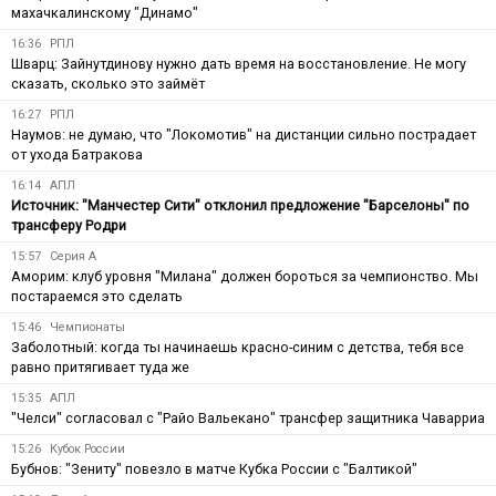
махачкалинскому "Динамо"
16:36
РПЛ
Шварц: Зайнутдинову нужно дать время на восстановление. Не могу
сказать, сколько это займёт
16:27
РПЛ
Наумов: не думаю, что "Локомотив" на дистанции сильно пострадает
от ухода Батракова
16:14
АПЛ
Источник: "Манчестер Сити" отклонил предложение "Барселоны" по
трансферу Родри
15:57
Серия А
Аморим: клуб уровня "Милана" должен бороться за чемпионство. Мы
постараемся это сделать
15:46
Чемпионаты
Заболотный: когда ты начинаешь красно-синим с детства, тебя все
равно притягивает туда же
15:35
АПЛ
"Челси" согласовал с "Райо Вальекано" трансфер защитника Чаварриа
15:26
Кубок России
Бубнов: "Зениту" повезло в матче Кубка России с "Балтикой"