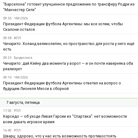
"Барселона" готовит улучшенное предложение по трансферу Родри из
"Манчестер Сити"
09:55
ЧМ-2026
Президент Федерации футбола Аргентины: мы все хотим, чтобы
Скалони остался
09:38
АПЛ
Чичарито: Холанд великолепен, но пространство для роста у него ещё
есть
09:25
Бундеслига
Чичарито: дай Кейну два момента у ворот — и он почти наверняка оба
реализует
09:10
ЧМ-2026
Президент Федерации футбола Аргентины ответил на вопрос о
будущем Лионеля Месси в сборной
7 августа, пятница
17:03
РПЛ
Карседо — об уходе Ливая Гарсии из "Спартака": нет возможности
всем давать игровое время
16:49
РПЛ
Шварц: здорово, что у нас есть возможность противостоять