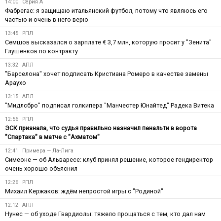
14:00
Серия А
Фабрегас: я защищаю итальянский футбол, потому что являюсь его
частью и очень в него верю
13:45
РПЛ
Семшов высказался о зарплате € 3,7 млн, которую просит у "Зенита"
Глушенков по контракту
13:32
АПЛ
"Барселона" хочет подписать Кристиана Ромеро в качестве замены
Араухо
13:15
АПЛ
"Мидлсбро" подписал голкипера "Манчестер Юнайтед" Радека Витека
12:56
РПЛ
ЭСК признала, что судья правильно назначил пенальти в ворота
"Спартака" в матче с "Ахматом"
12:41
Примера — Ла-Лига
Симеоне — об Альваресе: клуб принял решение, которое гендиректор
очень хорошо объяснил
12:26
РПЛ
Михаил Кержаков: ждём непростой игры с "Родиной"
12:12
АПЛ
Нунес — об уходе Гвардиолы: тяжело прощаться с тем, кто дал нам