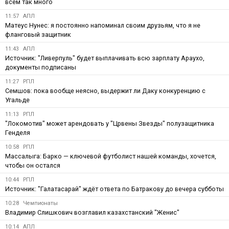
всем так много
11:57
АПЛ
Матеус Нунес: я постоянно напоминал своим друзьям, что я не
фланговый защитник
11:43
АПЛ
Источник: "Ливерпуль" будет выплачивать всю зарплату Араухо,
документы подписаны
11:27
РПЛ
Семшов: пока вообще неясно, выдержит ли Даку конкуренцию с
Угальде
11:13
РПЛ
"Локомотив" может арендовать у "Црвены Звезды" полузащитника
Генделя
10:58
РПЛ
Массалыга: Барко — ключевой футболист нашей команды, хочется,
чтобы он остался
10:44
РПЛ
Источник: "Галатасарай" ждёт ответа по Батракову до вечера субботы
10:28
Чемпионаты
Владимир Слишкович возглавил казахстанский "Женис"
10:14
АПЛ