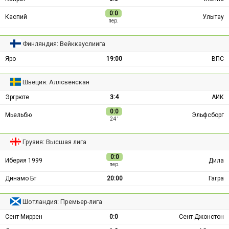
0:0
Каспий
Улытау
пер.
Финляндия: Вейккауслиига
Яро
19:00
ВПС
Швеция: Аллсвенскан
Эргрюте
3:4
АИК
0:0
Мьельбю
Эльфсборг
24 ′
Грузия: Высшая лига
0:0
Иберия 1999
Дила
пер.
Динамо Бт
20:00
Гагра
Шотландия: Премьер-лига
Сент-Миррен
0:0
Сент-Джонстон