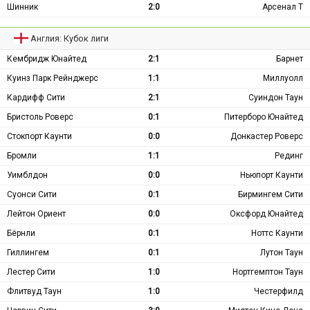
Шинник
2:0
Арсенал Т
Англия: Кубок лиги
Кембридж Юнайтед
2:1
Барнет
Куинз Парк Рейнджерс
1:1
Миллуолл
Кардифф Сити
2:1
Суиндон Таун
Бристоль Роверс
0:1
Питерборо Юнайтед
Стокпорт Каунти
0:0
Донкастер Роверс
Бромли
1:1
Рединг
Уимблдон
0:0
Ньюпорт Каунти
Суонси Сити
0:1
Бирмингем Сити
Лейтон Ориент
0:0
Оксфорд Юнайтед
Бёрнли
0:1
Ноттс Каунти
Гиллингем
0:1
Лутон Таун
Лестер Сити
1:0
Нортгемптон Таун
Флитвуд Таун
1:0
Честерфилд