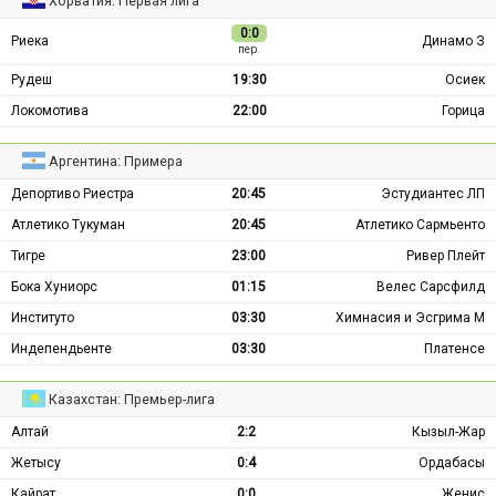
Хорватия: Первая лига
0:0
Риека
Динамо З
пер.
Рудеш
19:30
Осиек
Локомотива
22:00
Горица
Аргентина: Примера
Депортиво Риестра
20:45
Эстудиантес ЛП
Атлетико Тукуман
20:45
Атлетико Сармьенто
Тигре
23:00
Ривер Плейт
Бока Хуниорс
01:15
Велес Сарсфилд
Институто
03:30
Химнасия и Эсгрима М
Индепендьенте
03:30
Платенсе
Казахстан: Премьер-лига
Алтай
2:2
Кызыл-Жар
Жетысу
0:4
Ордабасы
Кайрат
0:0
Женис