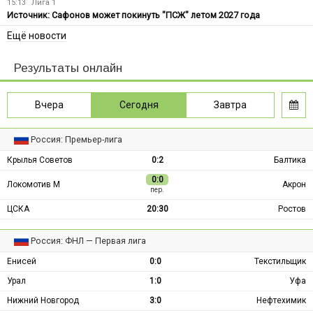
15:13
Лига 1
Источник: Сафонов может покинуть "ПСЖ" летом 2027 года
Ещё новости
Результаты онлайн
Вчера
Сегодня
Завтра
Россия: Премьер-лига
Крылья Советов
0:2
Балтика
0:0
Локомотив М
Акрон
пер.
ЦСКА
20:30
Ростов
Россия: ФНЛ — Первая лига
Енисей
0:0
Текстильщик
Урал
1:0
Уфа
Нижний Новгород
3:0
Нефтехимик