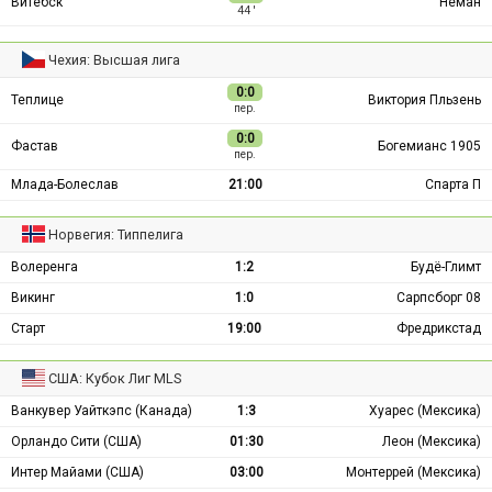
Витебск
Неман
44 ′
Чехия: Высшая лига
0:0
Теплице
Виктория Пльзень
пер.
0:0
Фастав
Богемианс 1905
пер.
Млада-Болеслав
21:00
Спарта П
Норвегия: Типпелига
Волеренга
1:2
Будё-Глимт
Викинг
1:0
Сарпсборг 08
Старт
19:00
Фредрикстад
США: Кубок Лиг MLS
Ванкувер Уайткэпс (Канада)
1:3
Хуарес (Мексика)
Орландо Сити (США)
01:30
Леон (Мексика)
Интер Майами (США)
03:00
Монтеррей (Мексика)