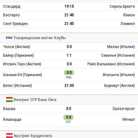
Стандард
19:15
Серкль Брюгге
Вестерло
21:45
Юнион
Сент-Трюйден
21:45
Ломмел
Товарищеские матчи: Клубы
Челси (Англия)
3:0
Милан (Италия)
Байер (Германия)
1:1
Севилья (Испания)
Ипсвич Таун (Англия)
3:0
Райо Вальекано (Испания)
0:0
Шальке-04 (Германия)
Аталанта (Италия)
пер.
Бетис (Испания)
21:30
Борнмут (Англия)
Венгрия: ОТР Банк Лига
Вашаш
3:0
Залаэгерсег
0:0
Кишварда
Уйпешт
24 ′
Австрия: Бундеслига