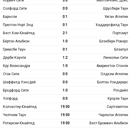
Норвич Сити
3:0
Милтон-Кинс Донс
Солфорд Сити
0:0
Шрусбери Таун
Барнсли
0:1
Уиган Атлетик
Престон Норт Энд
0:1
Хаддерсфилд Таун
Вест Хэм Юнайтед
2:1
Портсмут
Бёртон Альбион
1:0
Блэкберн Роверс
Гримсби Таун
0:1
Блэкпул
Дерби Каунти
1:2
Линкольн Сити
Кру Александра
1:0
Аккрингтон Стэнли
Сток Сити
0:0
Олдхэм Атлетик
Шеффилд Уэнсдей
0:0
Болтон Уондерерс
Брэдфорд Сити
1:0
Рочдейл
Уотфорд
0:0
Кроули Таун
Колчестер Юнайтед
19:30
Саутгемптон
Челтнем Таун
19:30
Чарльтон Атлетик
Ротерхэм Юнайтед
19:30
Вест Бромвич Альбион