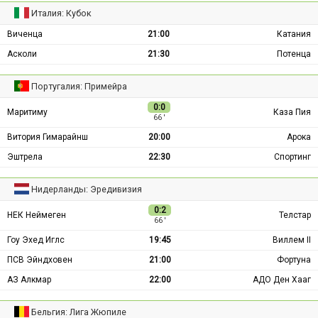
Италия: Кубок
Виченца
21:00
Катания
Асколи
21:30
Потенца
Португалия: Примейра
0:0
Маритиму
Каза Пия
66 ′
Витория Гимарайнш
20:00
Арока
Эштрела
22:30
Спортинг
Нидерланды: Эредивизия
0:2
НЕК Неймеген
Телстар
66 ′
Гоу Эхед Иглс
19:45
Виллем II
ПСВ Эйндховен
21:00
Фортуна
АЗ Алкмар
22:00
АДО Ден Хааг
Бельгия: Лига Жюпиле