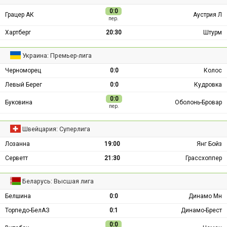
0:0
Грацер АК
Аустрия Л
пер.
Хартберг
20:30
Штурм
Украина: Премьер-лига
Черноморец
0:0
Колос
Левый Берег
0:0
Кудровка
0:0
Буковина
Оболонь-Бровар
пер.
Швейцария: Суперлига
Лозанна
19:00
Янг Бойз
Серветт
21:30
Грассхоппер
Беларусь: Высшая лига
Белшина
0:0
Динамо Мн
Торпедо-БелАЗ
0:1
Динамо-Брест
0:0