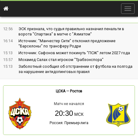
Togg
navig
12:56
ЭСК признала, что судья правильно назначил пенальти в
ворота "Спартака" в матче с "Ахматом"
16:14
Источник: "Манчестер Сити" отклонил предложение
"Барселоны" по трансферу Родри
15:13
Источник: Сафонов может покинуть "ПСЖ" летом 2027 года
15:57
Мохамед Салах стал игроком "Трабзонспора"
15:13
Заболотный сообщил об отстранении от футбола на полгода
за нарушение антидопинговых правил
ЦСКА
—
Ростов
Матч не начался
20:30
Россия: Премьер-лига