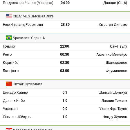
Гвадалахара Чивас (Мексика)
04:00
Даллас (США)
США: MLS Высшая лига
Нью-Инглэнд Революшн
23:30
Хьюстон Динамо
Бразилия: Серия А
Гремио
22:00
Сан-Паулу
Ремо
00:30
Атлетико Минейро
Коритиба
02:30
Шапекоэнсе
Ботафого
03:00
Флуминенсе
Китай: Суперлига
Циндао Хайню
0:1
Шанхай Шэньхуа
Далянь Инбо
1:0
Ляонин Тежэнь
Чжэцзян
0:0
Ухань Фри Таунс
Юньнань Юйкунь
1:0
Чэнду Жунчэн