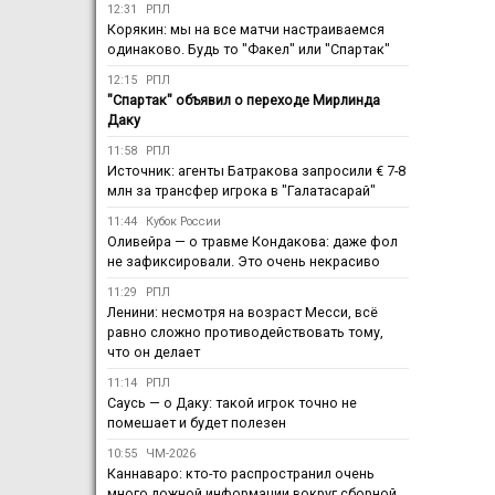
12:31
РПЛ
Корякин: мы на все матчи настраиваемся
одинаково. Будь то "Факел" или "Спартак"
12:15
РПЛ
"Спартак" объявил о переходе Мирлинда
Даку
11:58
РПЛ
Источник: агенты Батракова запросили € 7-8
млн за трансфер игрока в "Галатасарай"
11:44
Кубок России
Оливейра — о травме Кондакова: даже фол
не зафиксировали. Это очень некрасиво
11:29
РПЛ
Ленини: несмотря на возраст Месси, всё
равно сложно противодействовать тому,
что он делает
11:14
РПЛ
Саусь — о Даку: такой игрок точно не
помешает и будет полезен
10:55
ЧМ-2026
Каннаваро: кто-то распространил очень
много ложной информации вокруг сборной