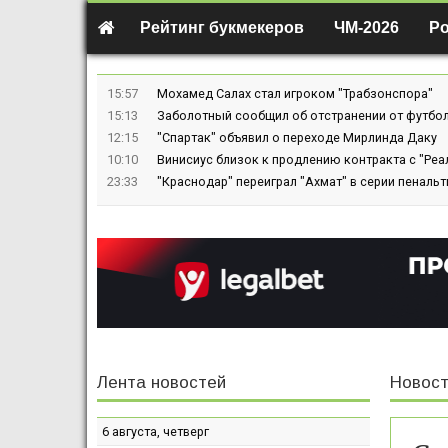
Рейтинг букмекеров
ЧМ-2026
Р
15:57
Мохамед Салах стал игроком "Трабзонспора"
15:13
Заболотный сообщил об отстранении от футбол
12:15
"Спартак" объявил о переходе Мирлинда Даку
10:10
Винисиус близок к продлению контракта с "Реа
23:33
"Краснодар" переиграл "Ахмат" в серии пенальт
Лента новостей
Новост
6 августа, четверг