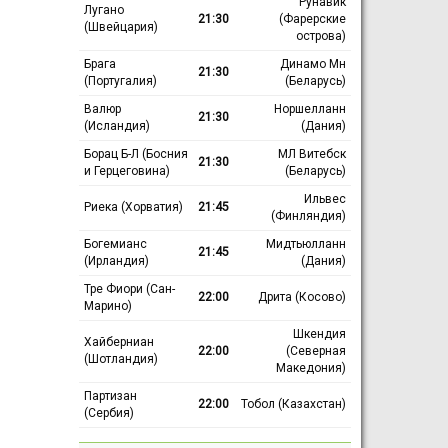
Рунавик
Лугано
21:30
(Фарерские
(Швейцария)
острова)
Брага
Динамо Мн
21:30
(Португалия)
(Беларусь)
Валюр
Норшелланн
21:30
(Исландия)
(Дания)
Борац Б-Л (Босния
МЛ Витебск
21:30
и Герцеговина)
(Беларусь)
Ильвес
Риека (Хорватия)
21:45
(Финляндия)
Богемианс
Мидтьюлланн
21:45
(Ирландия)
(Дания)
Тре Фиори (Сан-
22:00
Дрита (Косово)
Марино)
Шкендия
Хайберниан
22:00
(Северная
(Шотландия)
Македония)
Партизан
22:00
Тобол (Казахстан)
(Сербия)