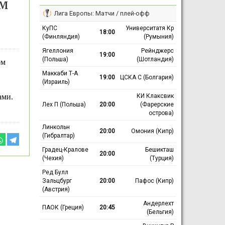
м
Лига Европы: Матчи / плей-офф
КуПС
Университатя Кр
18:00
(Финляндия)
(Румыния)
Ягеллония
Рейнджерс
19:00
(Польша)
(Шотландия)
ом
Маккаби Т-А
19:00
ЦСКА С (Болгария)
(Израиль)
КИ Клаксвик
ами.
Лех П (Польша)
20:00
(Фарерские
острова)
Линкольн
20:00
Омония (Кипр)
(Гибралтар)
Градец-Кралове
Бешикташ
20:00
(Чехия)
(Турция)
Ред Булл
Зальцбург
20:00
Пафос (Кипр)
(Австрия)
Андерлехт
ПАОК (Греция)
20:45
(Бельгия)