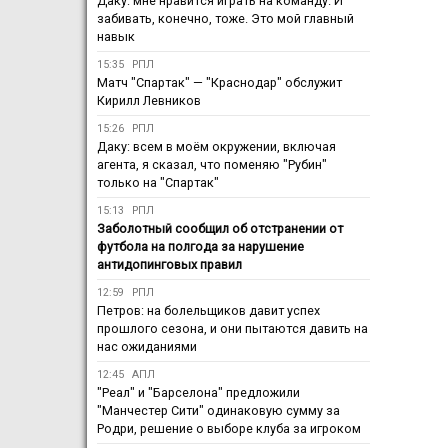
Даку: мне нравится играть на команду. И
забивать, конечно, тоже. Это мой главный
навык
15:35
РПЛ
Матч "Спартак" — "Краснодар" обслужит
Кирилл Левников
15:26
РПЛ
Даку: всем в моём окружении, включая
агента, я сказал, что поменяю "Рубин"
только на "Спартак"
15:13
РПЛ
Заболотный сообщил об отстранении от
футбола на полгода за нарушение
антидопинговых правил
12:59
РПЛ
Петров: на болельщиков давит успех
прошлого сезона, и они пытаются давить на
нас ожиданиями
12:45
АПЛ
"Реал" и "Барселона" предложили
"Манчестер Сити" одинаковую сумму за
Родри, решение о выборе клуба за игроком