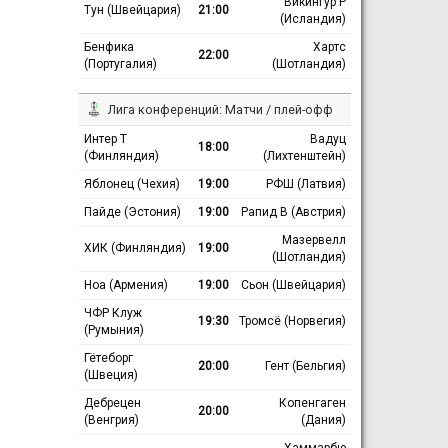
Викингур Р
Тун (Швейцария)
21:00
(Исландия)
Бенфика
Хартс
22:00
(Португалия)
(Шотландия)
Лига конференций: Матчи / плей-офф
Интер Т
Вадуц
18:00
(Финляндия)
(Лихтенштейн)
Яблонец (Чехия)
19:00
РФШ (Латвия)
Пайде (Эстония)
19:00
Рапид В (Австрия)
Мазервелл
ХИК (Финляндия)
19:00
(Шотландия)
Ноа (Армения)
19:00
Сьон (Швейцария)
ЧФР Клуж
19:30
Тромсё (Норвегия)
(Румыния)
Гётеборг
20:00
Гент (Бельгия)
(Швеция)
Дебрецен
Копенгаген
20:00
(Венгрия)
(Дания)
Хаммарбю