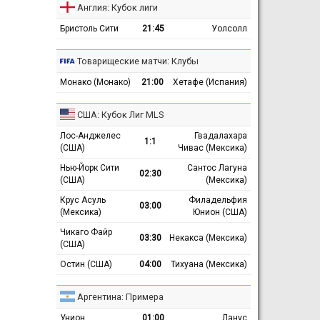
Англия: Кубок лиги
Бристоль Сити
21:45
Уолсолл
Товарищеские матчи: Клубы
Монако (Монако)
21:00
Хетафе (Испания)
США: Кубок Лиг MLS
Лос-Анджелес
Гвадалахара
1:1
(США)
Чивас (Мексика)
Нью-Йорк Сити
Сантос Лагуна
02:30
(США)
(Мексика)
Крус Асуль
Филадельфия
03:00
(Мексика)
Юнион (США)
Чикаго Файр
03:30
Некакса (Мексика)
(США)
Остин (США)
04:00
Тихуана (Мексика)
Аргентина: Примера
Унион
01:00
Ланус