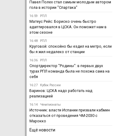
Павел Полех стал самым молодым автором
гола в истории "Спартака"
16:59
РПЛ
Матеус Рейс: Бориско очень быстро
адаптировался в ЦСКА. Он поможет нам в
этом сезоне
16:48
РПЛ
Круговой: спокойно бы ездил на метро, если
бы я жил недалеко от станции
16:36
РПЛ
Спортдиректор "Родины": в первых двух
турах РПЛ команда была не похожа сама на
себя
16:27
Кубок России
Баринов: ЦСКА надо работать над
реализацией
16:14
Чемпионаты
Источник: власти Испании призвали кабмин
отказаться от проведения ЧМ-2030 с
Марокко
Ещё новости