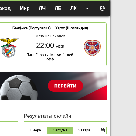
окод
Мир
ЛЧ
ЛЕ
ЛК
Бенфика (Португалия)
—
Хартс (Шотландия)
Матч не начался
22:00
Лига Европы: Матчи / плей-
офф
Результаты онлайн
Вчера
Сегодня
Завтра