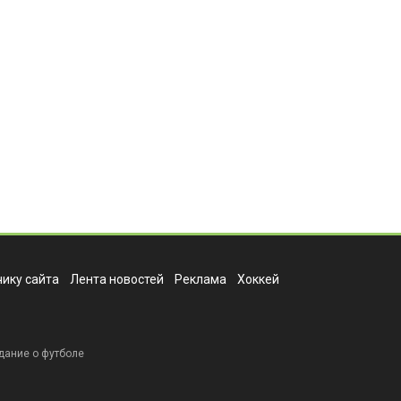
ику сайта
Лента новостей
Реклама
Хоккей
дание о футболе