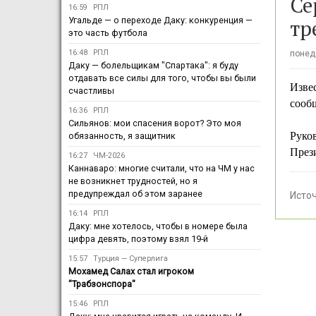
Се
16:59
РПЛ
тр
Угальде — о переходе Даку: конкуренция —
это часть футбола
16:48
РПЛ
понеде
Даку — болельщикам "Спартака": я буду
отдавать все силы для того, чтобы вы были
Изве
счастливы
сооб
16:36
РПЛ
Сильянов: мои спасения ворот? Это моя
Руко
обязанность, я защитник
През
16:27
ЧМ-2026
Каннаваро: многие считали, что на ЧМ у нас
не возникнет трудностей, но я
предупреждал об этом заранее
Исто
16:14
РПЛ
Даку: мне хотелось, чтобы в номере была
цифра девять, поэтому взял 19-й
15:57
Турция — Суперлига
Мохамед Салах стал игроком
"Трабзонспора"
15:46
РПЛ