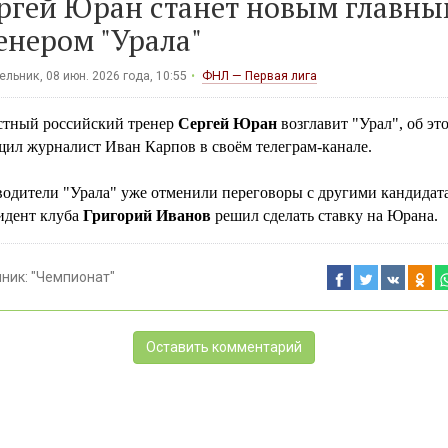
ргей Юран станет новым главны
енером "Урала"
льник, 08 июн. 2026 года, 10:55
ФНЛ — Первая лига
стный российский тренер
Сергей Юран
возглавит "Урал", об эт
щил журналист Иван Карпов в своём телеграм-канале.
водители "Урала" уже отменили переговоры с другими кандидат
идент клуба
Григорий Иванов
решил сделать ставку на Юрана.
чник:
"Чемпионат"
Оставить комментарий