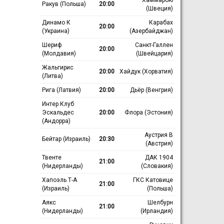
Ракув (Польша)
20:00
(Швеция)
Динамо К
Карабах
20:00
(Украина)
(Азербайджан)
Шериф
Санкт-Галлен
20:00
(Молдавия)
(Швейцария)
Жальгирис
20:00
Хайдук (Хорватия)
(Литва)
Рига (Латвия)
20:00
Дьёр (Венгрия)
Интер Клуб
Эскальдес
20:00
Флора (Эстония)
(Андорра)
Аустрия В
Бейтар (Израиль)
20:30
(Австрия)
Твенте
ДАК 1904
21:00
(Нидерланды)
(Словакия)
Хапоэль Т-А
ГКС Катовице
21:00
(Израиль)
(Польша)
Аякс
Шелбурн
21:00
(Нидерланды)
(Ирландия)