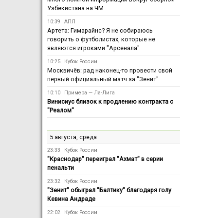
Узбекистана на ЧМ
10:39
АПЛ
Артета: Гимарайнс? Я не собираюсь
говорить о футболистах, которые не
являются игроками "Арсенала"
10:25
Кубок России
Москвичёв: рад наконец-то провести свой
первый официальный матч за "Зенит"
10:10
Примера — Ла-Лига
Винисиус близок к продлению контракта с
"Реалом"
5 августа, среда
23:33
Кубок России
"Краснодар" переиграл "Ахмат" в серии
пенальти
23:32
Кубок России
"Зенит" обыграл "Балтику" благодаря голу
Кевина Андраде
22:02
Кубок России