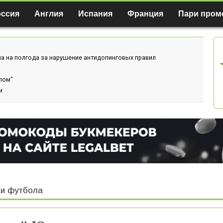
оссия
Англия
Испания
Франция
Пари пром
а на полгода за нарушение антидопинговых правил
лом"
и
и футбола