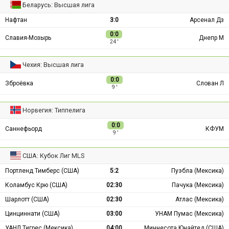
Беларусь: Высшая лига
Нафтан
3:0
Арсенал Дз
0:0
Славия-Мозырь
Днепр М
24 ′
Чехия: Высшая лига
0:0
Зброёвка
Слован Л
9 ′
Норвегия: Типпелига
0:0
Саннефьорд
КФУМ
9 ′
США: Кубок Лиг MLS
Портленд Тимберс (США)
5:2
Пуэбла (Мексика)
Коламбус Крю (США)
02:30
Пачука (Мексика)
Шарлотт (США)
02:30
Атлас (Мексика)
Цинциннати (США)
03:00
УНАМ Пумас (Мексика)
УАНЛ Тигрес (Мексика)
04:00
Миннесота Юнайтед (США)