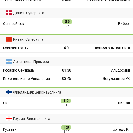
Дания: Суперлига
0:0
Сённерйюск
Виборг
9 ′
Китай: Суперлига
Бэйцзин Гоань
4:0
Шэньчжэнь Пэн Сити
Аргентина: Примера
Росарио Сентраль
01:30
Альдосиви
Индепендьенте Ривадавия
03:45
Эстудиантес РК
Финляндия: Вейккауслиига
1:2
СИК
Гнистан
51 ′
Грузия: Высшая лига
1:0
Рустави
Торпедо Кт
51 ′