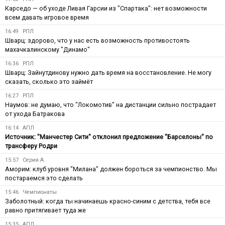
Карседо — об уходе Ливая Гарсии из "Спартака": нет возможности
всем давать игровое время
16:49
РПЛ
Шварц: здорово, что у нас есть возможность противостоять
махачкалинскому "Динамо"
16:36
РПЛ
Шварц: Зайнутдинову нужно дать время на восстановление. Не могу
сказать, сколько это займёт
16:27
РПЛ
Наумов: не думаю, что "Локомотив" на дистанции сильно пострадает
от ухода Батракова
16:14
АПЛ
Источник: "Манчестер Сити" отклонил предложение "Барселоны" по
трансферу Родри
15:57
Серия А
Аморим: клуб уровня "Милана" должен бороться за чемпионство. Мы
постараемся это сделать
15:46
Чемпионаты
Заболотный: когда ты начинаешь красно-синим с детства, тебя все
равно притягивает туда же
15:35
АПЛ