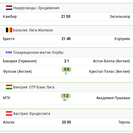
Нидерланды: Эредивизия
Камбюр
21:00
Эксельсиор
Бельгия: Лига Жюпиле
Брюгге
21:45
Кортрейк
Товарищеские матчи: Клубы
Бавария (Германия)
2:1
Астон Вилла (Англия)
0:0
Фулхэм (Англия)
Кристал Пэлас (Англия)
9 ′
Венгрия: ОТР Банк Лига
1:2
МТК
Академия Пушкаша
81 ′
Австрия: Бундеслига
Альтах
20:30
Тироль