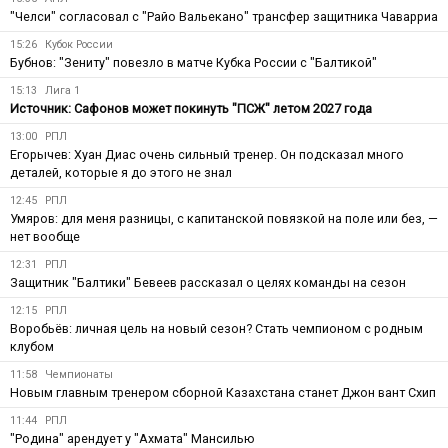
"Челси" согласовал с "Райо Вальекано" трансфер защитника Чаварриа
15:26
Кубок России
Бубнов: "Зениту" повезло в матче Кубка России с "Балтикой"
15:13
Лига 1
Источник: Сафонов может покинуть "ПСЖ" летом 2027 года
13:00
РПЛ
Егорычев: Хуан Диас очень сильный тренер. Он подсказал много
деталей, которые я до этого не знал
12:45
РПЛ
Умяров: для меня разницы, с капитанской повязкой на поле или без, —
нет вообще
12:31
РПЛ
Защитник "Балтики" Бевеев рассказал о целях команды на сезон
12:15
РПЛ
Воробьёв: личная цель на новый сезон? Стать чемпионом с родным
клубом
11:58
Чемпионаты
Новым главным тренером сборной Казахстана станет Джон вант Схип
11:44
РПЛ
"Родина" арендует у "Ахмата" Мансилью