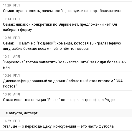
11:29
РПЛ
Семак: нужно понять, зачем вообще вводили паспорт болельщика
11:14
РПЛ
Семак: никакой конкретики по Энрике нет, предложений нет. Он
набирает форму
10:56
РПЛ
Семак — о матче с "Родиной": команда, которая выиграла Первую
лигу, забив больше всех мячей, о чём-то говорит
10:41
АПЛ
"Барселона" готова заплатить "Манчестер Сити" за Родри более € 45
млн
10:26
РПЛ
Дисквалифицированный за допинг Заболотный стал игроком "СКА-
Ростов"
10:10
АПЛ
Стала известна позиция "Реала" после срыва трансфера Родри
6 августа, четверг
16:59
РПЛ
Угальде — о переходе Даку: конкуренция — это часть футбола