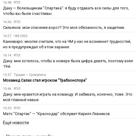
16:48
РПЛ
Даку — болельщикам "Спартака": я буду отдавать все силы для того,
чтобы вы были счастливы
16:36
РПЛ
Сильянов: мои спасения ворот? Это моя обязанность, я защитник
16:27
ЧМ-2026
Каннаваро: многие считали, что на ЧМ у нас не возникнет трудностей,
но я предупреждал об этом заранее
16:14
РПЛ
Даку: мне хотелось, чтобы в номере была цифра девять, поэтому взял
19-й
15:57
Турция — Суперлига
Мохамед Салах стал игроком "Трабзонспора"
15:46
РПЛ
Даку: мне нравится играть на команду. И забивать, конечно, тоже. Это
мой главный навык
15:35
РПЛ
Матч "Спартак" — "Краснодар" обслужит Кирилл Левников
Ещё новости