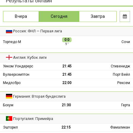
Результаты онлайн
Вчера
Сегодня
Завтра
Россия: ФНЛ — Первая лига
0:0
Торпедо М
Сочи
9 ′
Англия: Кубок лиги
Уиком Уондерерс
21:45
Стивенидж
Вулверхэмптон
21:45
Порт Вейл
Мидлсбро
22:00
Рексем
Германия: Вторая бундеслига
Бохум
21:30
Герта
Португалия: Примейра
Эшторил
22:15
Фамаликан