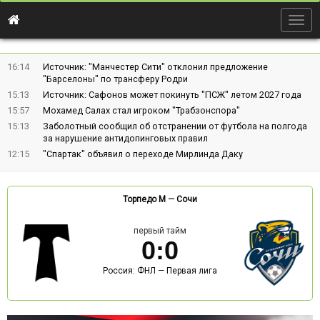
Togg
navig
16:14
Источник: "Манчестер Сити" отклонил предложение
"Барселоны" по трансферу Родри
15:13
Источник: Сафонов может покинуть "ПСЖ" летом 2027 года
15:57
Мохамед Салах стал игроком "Трабзонспора"
15:13
Заболотный сообщил об отстранении от футбола на полгода
за нарушение антидопинговых правил
12:15
"Спартак" объявил о переходе Мирлинда Даку
Торпедо М
—
Сочи
первый тайм
0
:
0
Россия: ФНЛ — Первая лига