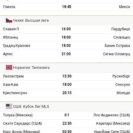
Гомель
18:45
Минск
Чехия: Высшая лига
Славия П
16:00
Пардубице
Яблонец
18:00
Словацко
Градец-Кралове
18:00
Баник Острава
Артис
21:00
Сигма Оломоуц
Норвегия: Типпелига
Лиллестрем
15:30
Русенборг
Хам-Кам
18:00
Олесунн
Кристиансунн
20:15
Мольде
США: Кубок Лиг MLS
Толука (Мексика)
0:1
Лос-Анджелес (США)
Сиэтл Саундерс (США)
22:30
Керетаро (Мексика)
Крус Асуль (Мексика)
02:30
Нью-Йорк Сити (США)