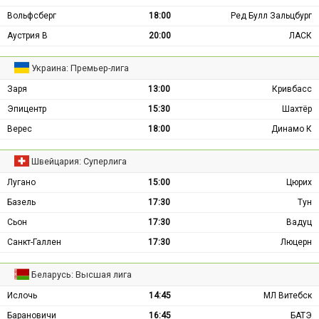
Вольфсберг
18:00
Ред Булл Зальцбург
Аустрия В
20:00
ЛАСК
Украина: Премьер-лига
Заря
13:00
Кривбасс
Эпицентр
15:30
Шахтёр
Верес
18:00
Динамо К
Швейцария: Суперлига
Лугано
15:00
Цюрих
Базель
17:30
Тун
Сьон
17:30
Вадуц
Санкт-Галлен
17:30
Люцерн
Беларусь: Высшая лига
Ислочь
14:45
МЛ Витебск
Барановичи
16:45
БАТЭ