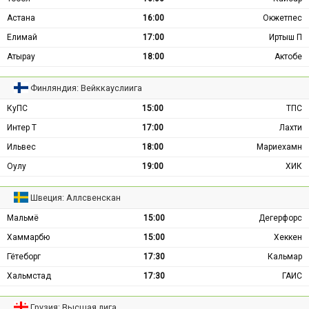
Астана
16:00
Окжетпес
Елимай
17:00
Иртыш П
Атырау
18:00
Актобе
Финляндия: Вейккауслиига
КуПС
15:00
ТПС
Интер Т
17:00
Лахти
Ильвес
18:00
Мариехамн
Оулу
19:00
ХИК
Швеция: Аллсвенскан
Мальмё
15:00
Дегерфорс
Хаммарбю
15:00
Хеккен
Гётеборг
17:30
Кальмар
Хальмстад
17:30
ГАИС
Грузия: Высшая лига