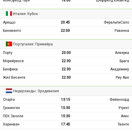
Мэнсфилд Таун
18:00
Шеффилд Юнайтед
Италия: Кубок
Ареццо
20:45
ФеральпиСало
Беневенто
22:00
Равенна
Португалия: Примейра
Порту
20:00
Алверка
Морейренсе
22:30
Брага
Бенфика
22:30
Академику
Жил Висенте
22:30
Риу Аве
Нидерланды: Эредивизия
Спарта
13:15
Фейеноорд
Гронинген
15:30
Утрехт
ПЕК Зволле
15:30
Аякс
Херенвен
17:45
Твенте