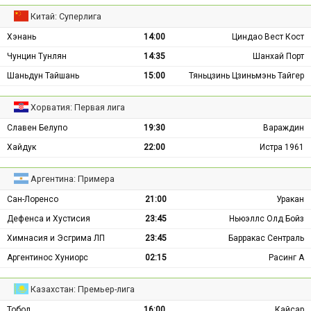
Китай: Суперлига
Хэнань
14:00
Циндао Вест Кост
Чунцин Тунлян
14:35
Шанхай Порт
Шаньдун Тайшань
15:00
Тяньцзинь Цзиньмэнь Тайгер
Хорватия: Первая лига
Славен Белупо
19:30
Вараждин
Хайдук
22:00
Истра 1961
Аргентина: Примера
Сан-Лоренсо
21:00
Уракан
Дефенса и Хустисия
23:45
Ньюэллс Олд Бойз
Химнасия и Эсгрима ЛП
23:45
Барракас Сентраль
Аргентинос Хуниорс
02:15
Расинг А
Казахстан: Премьер-лига
Тобол
16:00
Кайсар