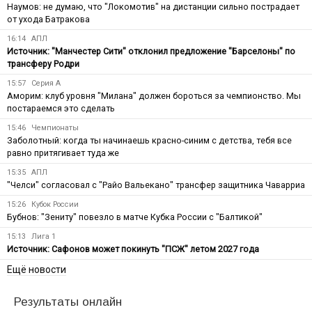
Наумов: не думаю, что "Локомотив" на дистанции сильно пострадает
от ухода Батракова
16:14
АПЛ
Источник: "Манчестер Сити" отклонил предложение "Барселоны" по
трансферу Родри
15:57
Серия А
Аморим: клуб уровня "Милана" должен бороться за чемпионство. Мы
постараемся это сделать
15:46
Чемпионаты
Заболотный: когда ты начинаешь красно-синим с детства, тебя все
равно притягивает туда же
15:35
АПЛ
"Челси" согласовал с "Райо Вальекано" трансфер защитника Чаварриа
15:26
Кубок России
Бубнов: "Зениту" повезло в матче Кубка России с "Балтикой"
15:13
Лига 1
Источник: Сафонов может покинуть "ПСЖ" летом 2027 года
Ещё новости
Результаты онлайн