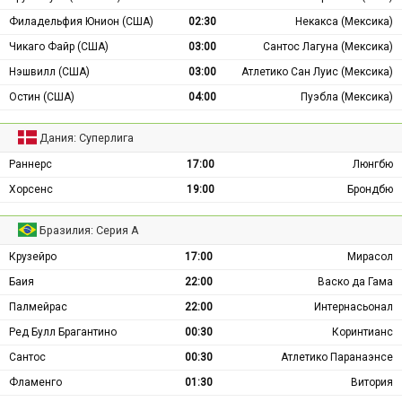
Филадельфия Юнион (США)
02:30
Некакса (Мексика)
Чикаго Файр (США)
03:00
Сантос Лагуна (Мексика)
Нэшвилл (США)
03:00
Атлетико Сан Луис (Мексика)
Остин (США)
04:00
Пуэбла (Мексика)
Дания: Суперлига
Раннерс
17:00
Люнгбю
Хорсенс
19:00
Брондбю
Бразилия: Серия А
Крузейро
17:00
Мирасол
Баия
22:00
Васко да Гама
Палмейрас
22:00
Интернасьонал
Ред Булл Брагантино
00:30
Коринтианс
Сантос
00:30
Атлетико Паранаэнсе
Фламенго
01:30
Витория