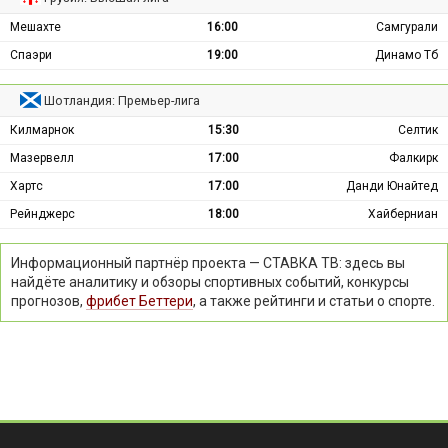
Мешахте
16:00
Самгурали
Спаэри
19:00
Динамо Тб
Шотландия: Премьер-лига
Килмарнок
15:30
Селтик
Мазервелл
17:00
Фалкирк
Хартс
17:00
Данди Юнайтед
Рейнджерс
18:00
Хайберниан
Информационный партнёр проекта — СТАВКА ТВ: здесь вы
найдёте аналитику и обзоры спортивных событий, конкурсы
прогнозов,
фрибет Беттери
, а также рейтинги и статьи о спорте.