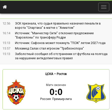
Togg
navig
12:56
ЭСК признала, что судья правильно назначил пенальти в
ворота "Спартака" в матче с "Ахматом"
16:14
Источник: "Манчестер Сити" отклонил предложение
"Барселоны" по трансферу Родри
15:13
Источник: Сафонов может покинуть "ПСЖ" летом 2027 года
15:57
Мохамед Салах стал игроком "Трабзонспора"
15:13
Заболотный сообщил об отстранении от футбола на полгода
за нарушение антидопинговых правил
ЦСКА
—
Ростов
Матч окончен
0
:
0
Россия: Премьер-лига