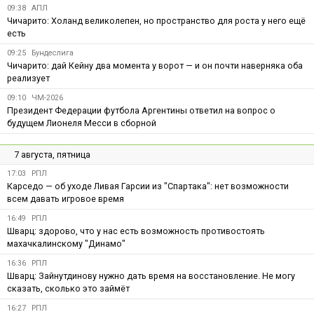
09:38
АПЛ
Чичарито: Холанд великолепен, но пространство для роста у него ещё
есть
09:25
Бундеслига
Чичарито: дай Кейну два момента у ворот — и он почти наверняка оба
реализует
09:10
ЧМ-2026
Президент Федерации футбола Аргентины ответил на вопрос о
будущем Лионеля Месси в сборной
7 августа, пятница
17:03
РПЛ
Карседо — об уходе Ливая Гарсии из "Спартака": нет возможности
всем давать игровое время
16:49
РПЛ
Шварц: здорово, что у нас есть возможность противостоять
махачкалинскому "Динамо"
16:36
РПЛ
Шварц: Зайнутдинову нужно дать время на восстановление. Не могу
сказать, сколько это займёт
16:27
РПЛ