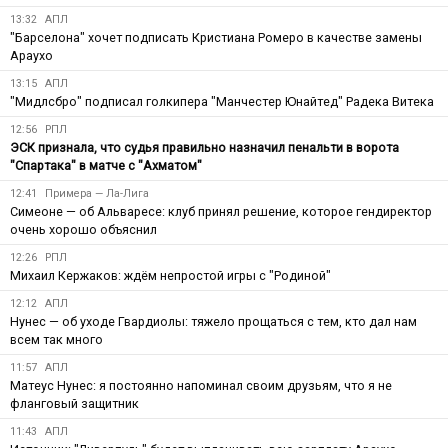
13:32
АПЛ
"Барселона" хочет подписать Кристиана Ромеро в качестве замены
Араухо
13:15
АПЛ
"Мидлсбро" подписал голкипера "Манчестер Юнайтед" Радека Витека
12:56
РПЛ
ЭСК признала, что судья правильно назначил пенальти в ворота
"Спартака" в матче с "Ахматом"
12:41
Примера — Ла-Лига
Симеоне — об Альваресе: клуб принял решение, которое гендиректор
очень хорошо объяснил
12:26
РПЛ
Михаил Кержаков: ждём непростой игры с "Родиной"
12:12
АПЛ
Нунес — об уходе Гвардиолы: тяжело прощаться с тем, кто дал нам
всем так много
11:57
АПЛ
Матеус Нунес: я постоянно напоминал своим друзьям, что я не
фланговый защитник
11:43
АПЛ