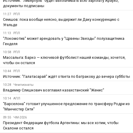
Источник: "Ливерпуль" будет выплачивать всю зарплату Араухо,
документы подписаны
11:27
РПЛ
Семшов: пока вообще неясно, выдержит ли Даку конкуренцию с
Угальде
11:13
РПЛ
"Локомотив" может арендовать у "Црвены Звезды" полузащитника
Генделя
10:58
РПЛ
Массалыга: Барко — ключевой футболист нашей команды, хочется,
чтобы он остался
10:44
РПЛ
Источник: "Галатасарай" ждёт ответа по Батракову до вечера субботы
10:28
Чемпионаты
Владимир Слишкович возглавил казахстанский "Женис"
10:14
АПЛ
"Барселона" готовит улучшенное предложение по трансферу Родри из
"Манчестер Сити"
09:55
ЧМ-2026
Президент Федерации футбола Аргентины: мы все хотим, чтобы
Скалони остался