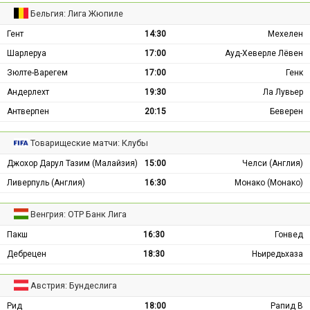
Бельгия: Лига Жюпиле
Гент
14:30
Мехелен
Шарлеруа
17:00
Ауд-Хеверле Лёвен
Зюлте-Варегем
17:00
Генк
Андерлехт
19:30
Ла Лувьер
Антверпен
20:15
Беверен
Товарищеские матчи: Клубы
Джохор Дарул Тазим (Малайзия)
15:00
Челси (Англия)
Ливерпуль (Англия)
16:30
Монако (Монако)
Венгрия: ОТР Банк Лига
Пакш
16:30
Гонвед
Дебрецен
18:30
Ньиредьхаза
Австрия: Бундеслига
Рид
18:00
Рапид В