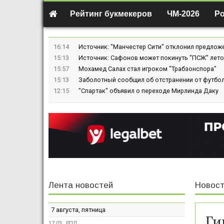
Рейтинг букмекеров
ЧМ-2026
Р
16:14
Источник: "Манчестер Сити" отклонил предлож
15:13
Источник: Сафонов может покинуть "ПСЖ" лето
15:57
Мохамед Салах стал игроком "Трабзонспора"
15:13
Заболотный сообщил об отстранении от футбол
12:15
"Спартак" объявил о переходе Мирлинда Даку
Лента новостей
Новост
7 августа, пятница
Ги
17:03
РПЛ