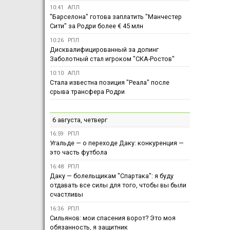
10:41
АПЛ
"Барселона" готова заплатить "Манчестер
Сити" за Родри более € 45 млн
10:26
РПЛ
Дисквалифицированный за допинг
Заболотный стал игроком "СКА-Ростов"
10:10
АПЛ
Стала известна позиция "Реала" после
срыва трансфера Родри
6 августа, четверг
16:59
РПЛ
Угальде — о переходе Даку: конкуренция —
это часть футбола
16:48
РПЛ
Даку — болельщикам "Спартака": я буду
отдавать все силы для того, чтобы вы были
счастливы
16:36
РПЛ
Сильянов: мои спасения ворот? Это моя
обязанность, я защитник