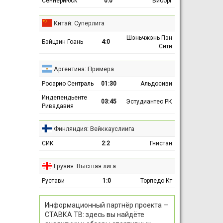
Сённерйюск
0:0
Виборг
Китай: Суперлига
Шэньчжэнь Пэн
Бэйцзин Гоань
4:0
Сити
Аргентина: Примера
Росарио Сентраль
01:30
Альдосиви
Индепендьенте
03:45
Эстудиантес РК
Ривадавия
Финляндия: Вейккауслиига
СИК
2:2
Гнистан
Грузия: Высшая лига
Рустави
1:0
Торпедо Кт
Информационный партнёр проекта —
СТАВКА ТВ: здесь вы найдёте