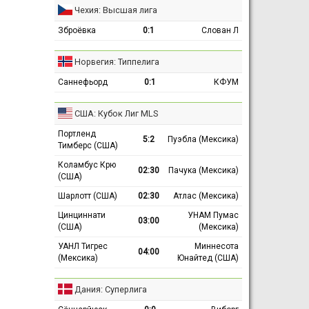
Чехия: Высшая лига
Зброёвка
0:1
Слован Л
Норвегия: Типпелига
Саннефьорд
0:1
КФУМ
США: Кубок Лиг MLS
Портленд
5:2
Пуэбла (Мексика)
Тимберс (США)
Коламбус Крю
02:30
Пачука (Мексика)
(США)
Шарлотт (США)
02:30
Атлас (Мексика)
Цинциннати
УНАМ Пумас
03:00
(США)
(Мексика)
УАНЛ Тигрес
Миннесота
04:00
(Мексика)
Юнайтед (США)
Дания: Суперлига