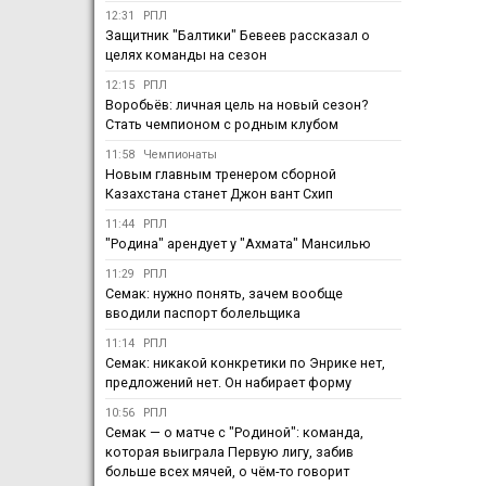
12:31
РПЛ
Защитник "Балтики" Бевеев рассказал о
целях команды на сезон
12:15
РПЛ
Воробьёв: личная цель на новый сезон?
Стать чемпионом с родным клубом
11:58
Чемпионаты
Новым главным тренером сборной
Казахстана станет Джон вант Схип
11:44
РПЛ
"Родина" арендует у "Ахмата" Мансилью
11:29
РПЛ
Семак: нужно понять, зачем вообще
вводили паспорт болельщика
11:14
РПЛ
Семак: никакой конкретики по Энрике нет,
предложений нет. Он набирает форму
10:56
РПЛ
Семак — о матче с "Родиной": команда,
которая выиграла Первую лигу, забив
больше всех мячей, о чём-то говорит