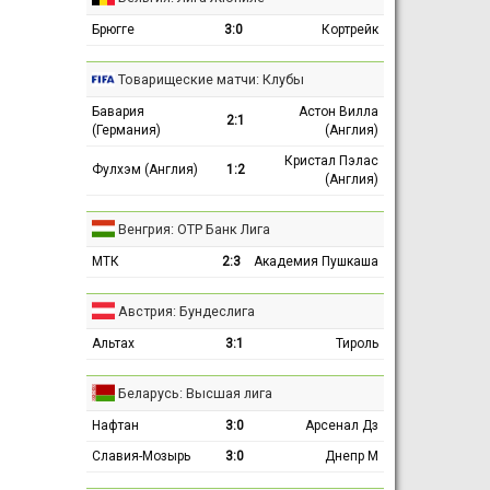
Брюгге
3:0
Кортрейк
Товарищеские матчи: Клубы
Бавария
Астон Вилла
2:1
(Германия)
(Англия)
Кристал Пэлас
Фулхэм (Англия)
1:2
(Англия)
Венгрия: ОТР Банк Лига
МТК
2:3
Академия Пушкаша
Австрия: Бундеслига
Альтах
3:1
Тироль
Беларусь: Высшая лига
Нафтан
3:0
Арсенал Дз
Славия-Мозырь
3:0
Днепр М