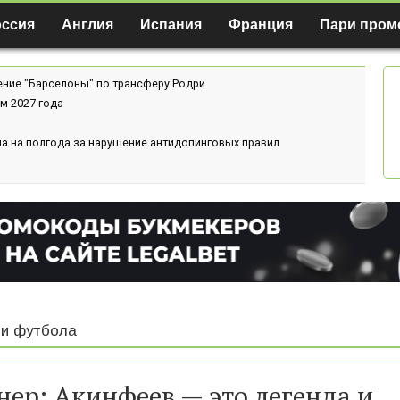
оссия
Англия
Испания
Франция
Пари пром
ение "Барселоны" по трансферу Родри
м 2027 года
а на полгода за нарушение антидопинговых правил
и футбола
нер: Акинфеев — это легенда и