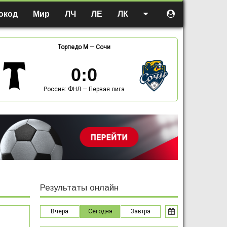
окод
Мир
ЛЧ
ЛЕ
ЛК
Торпедо М
—
Сочи
0
:
0
Россия: ФНЛ — Первая лига
Результаты онлайн
Вчера
Сегодня
Завтра