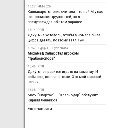
16:27
ЧМ-2026
Каннаваро: многие считали, что на ЧМ у нас
не возникнет трудностей, но я
предупреждал об этом заранее
16:14
РПЛ
Даку: мне хотелось, чтобы в номере была
цифра девять, поэтому взял 19-й
15:57
Турция — Суперлига
Мохамед Салах стал игроком
"Трабзонспора"
15:46
РПЛ
Даку: мне нравится играть на команду. И
забивать, конечно, тоже. Это мой главный
навык
15:35
РПЛ
Матч "Спартак" — "Краснодар" обслужит
Кирилл Левников
Ещё новости