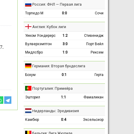
Россия: ФНЛ — Первая лига
Торпедо М
0:0
Сочи
Англия: Кубок лиги
Уиком Уондерерс
1:2
Стивенидж
Вулверхэмптон
3:0
Порт Вейл
7.
Мидлсбро
1:0
Рексем
Германия: Вторая бундеслига
Бохум
0:1
Герта
Португалия: Примейра
Эшторил
1:1
Фамаликан
Нидерланды: Эредивизия
Камбюр
0:4
Эксельсиор
Бельгия: Лига Жюпиле