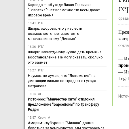
се
Карседо — об уходе Ливая Гарсии из
"Спартака": нет возможности всем давать
игровое время
среда,
16:49
РПЛ
Шварц: здорово, что у нас есть
През
возможность противостоять
контр
махачкалинскому "Динамо"
согла
16:36
РПЛ
Шварц: Зайнутдинову нужно дать время на
восстановление. Не могу сказать, сколько
— Иг
это займёт
прок
16:27
РПЛ
— Иг
Наумов: не думаю, что "Локомотив" на
Legal
дистанции сильно пострадает от ухода
Батракова
16:14
АПЛ
Исто
Источник: "Манчестер Сити" отклонил
предложение "Барселоны" по трансферу
Родри
15:57
Серия А
Аморим: клуб уровня "Милана" должен
бороться за чемпионство. Мы постараемся