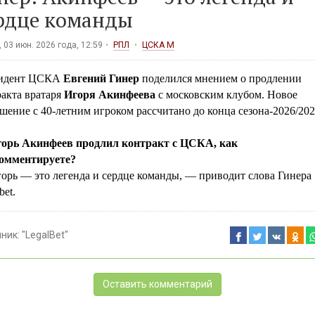
рдце команды
 03 июн. 2026 года, 12:59
РПЛ
ЦСКА М
идент ЦСКА
Евгений Гинер
поделился мнением о продлении
акта вратаря
Игоря Акинфеева
с московским клубом. Новое
шение с 40-летним игроком рассчитано до конца сезона-2026/202
орь Акинфеев продлил контракт с ЦСКА, как
омментируете?
орь — это легенда и сердце команды, — приводит слова Гинера
bet.
чник:
"LegalBet"
Оставить комментарий