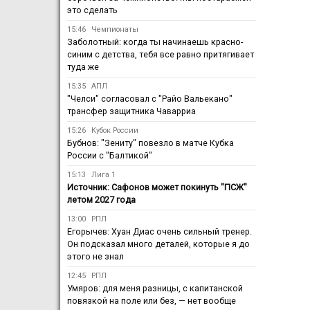
это сделать
15:46
Чемпионаты
Заболотный: когда ты начинаешь красно-
синим с детства, тебя все равно притягивает
туда же
15:35
АПЛ
"Челси" согласовал с "Райо Вальекано"
трансфер защитника Чаварриа
15:26
Кубок России
Бубнов: "Зениту" повезло в матче Кубка
России с "Балтикой"
15:13
Лига 1
Источник: Сафонов может покинуть "ПСЖ"
летом 2027 года
13:00
РПЛ
Егорычев: Хуан Диас очень сильный тренер.
Он подсказал много деталей, которые я до
этого не знал
12:45
РПЛ
Умяров: для меня разницы, с капитанской
повязкой на поле или без, — нет вообще