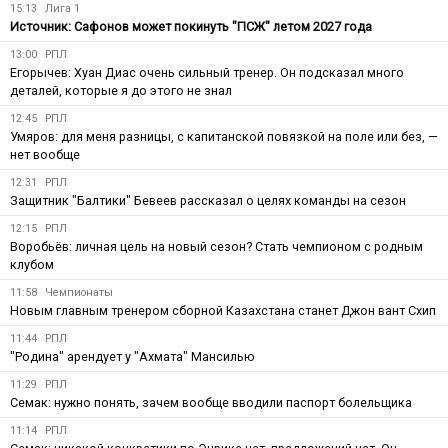
15:13
Лига 1
Источник: Сафонов может покинуть "ПСЖ" летом 2027 года
13:00
РПЛ
Егорычев: Хуан Диас очень сильный тренер. Он подсказал много
деталей, которые я до этого не знал
12:45
РПЛ
Умяров: для меня разницы, с капитанской повязкой на поле или без, —
нет вообще
12:31
РПЛ
Защитник "Балтики" Бевеев рассказал о целях команды на сезон
12:15
РПЛ
Воробьёв: личная цель на новый сезон? Стать чемпионом с родным
клубом
11:58
Чемпионаты
Новым главным тренером сборной Казахстана станет Джон вант Схип
11:44
РПЛ
"Родина" арендует у "Ахмата" Мансилью
11:29
РПЛ
Семак: нужно понять, зачем вообще вводили паспорт болельщика
11:14
РПЛ