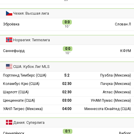
Чехия: Высшая лига
0:0
Зброёвка
Слован Л
10 ′
Норвегия: Типпелига
0:0
Саннефьорд
КФУМ
10 ′
США: Кубок Лиг MLS
Портленд Тимберс (США)
5:2
Пуэбла (Мексика)
Коламбус Крю (США)
02:30
Пачука (Мексика)
Шарлотт (США)
02:30
Атлас (Мексика)
Цинциннати (США)
03:00
УНАМ Пумас (Мексика)
УАНЛ Тигрес (Мексика)
04:00
Миннесота Юнайтед (США)
Дания: Суперлига
0:1
Сённерйюск
Виборг