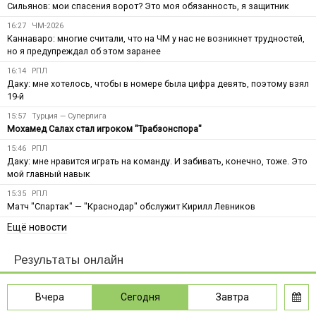
Сильянов: мои спасения ворот? Это моя обязанность, я защитник
16:27
ЧМ-2026
Каннаваро: многие считали, что на ЧМ у нас не возникнет трудностей,
но я предупреждал об этом заранее
16:14
РПЛ
Даку: мне хотелось, чтобы в номере была цифра девять, поэтому взял
19-й
15:57
Турция — Суперлига
Мохамед Салах стал игроком "Трабзонспора"
15:46
РПЛ
Даку: мне нравится играть на команду. И забивать, конечно, тоже. Это
мой главный навык
15:35
РПЛ
Матч "Спартак" — "Краснодар" обслужит Кирилл Левников
Ещё новости
Результаты онлайн
Вчера
Сегодня
Завтра