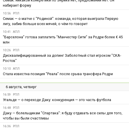
Семак: никакой конкретики по Энрике нет, предложений нет. Он
набирает форму
10:56
РПЛ
Семак — о матче с "Родиной": команда, которая выиграла Первую
лигу, забив больше всех мячей, о чём-то говорит
10:41
АПЛ
"Барселона" готова заплатить "Манчестер Сити" за Родри более € 45
млн
10:26
РПЛ
Дисквалифицированный за допинг Заболотный стал игроком "СКА-
Ростов"
10:10
АПЛ
Стала известна позиция "Реала" после срыва трансфера Родри
6 августа, четверг
16:59
РПЛ
Угальде — о переходе Даку: конкуренция — это часть футбола
16:48
РПЛ
Даку — болельщикам "Спартака": я буду отдавать все силы для того,
чтобы вы были счастливы
16:36
РПЛ