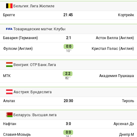
Бельгия: Лига Жюпиле
Брюгге
21:45
Кортрейк
Товарищеские матчи: Клубы
Бавария (Германия)
2:1
Астон Вилла (Англия)
0:0
Фулхэм (Англия)
Кристал Пэлас (Англия)
10 ′
Венгрия: ОТР Банк Лига
2:2
МТК
Академия Пушкаша
82 ′
Австрия: Бундеслига
Альтах
20:30
Тироль
Беларусь: Высшая лига
Нафтан
3:0
Арсенал Дз
0:0
Славия-Мозырь
Днепр М
25 ′