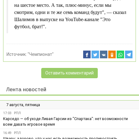
на шестое место. А так, плюс-минус, если мы
смотрим, одни и те же семь команд будут", — сказал
Шалимов в выпуске на YouTube-канале "Это
футбол, брат!".
Источник:
"Чемпионат"
Оставить комментарий
Лента новостей
7 августа, пятница
17:03
РПЛ
Карседо — об уходе Ливая Гарсии из "Спартака": нет возможности
всем давать игровое время
16:49
РПЛ
Шварц: здорово, что у нас есть возможность противостоять