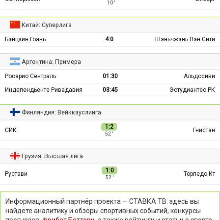
10 ′
Китай: Суперлига
Бэйцзин Гоань
4:0
Шэньчжэнь Пэн Сити
Аргентина: Примера
Росарио Сентраль
01:30
Альдосиви
Индепендьенте Ривадавия
03:45
Эстудиантес РК
Финляндия: Вейккауслиига
1:2
СИК
Гнистан
52 ′
Грузия: Высшая лига
1:0
Рустави
Торпедо Кт
52 ′
Информационный партнёр проекта — СТАВКА ТВ: здесь вы
найдёте аналитику и обзоры спортивных событий, конкурсы
прогнозов,
фрибет Беттери
, а также рейтинги и статьи о спорте.