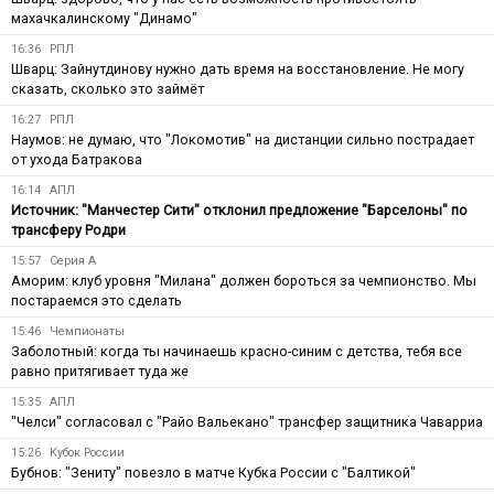
махачкалинскому "Динамо"
16:36
РПЛ
Шварц: Зайнутдинову нужно дать время на восстановление. Не могу
сказать, сколько это займёт
16:27
РПЛ
Наумов: не думаю, что "Локомотив" на дистанции сильно пострадает
от ухода Батракова
16:14
АПЛ
Источник: "Манчестер Сити" отклонил предложение "Барселоны" по
трансферу Родри
15:57
Серия А
Аморим: клуб уровня "Милана" должен бороться за чемпионство. Мы
постараемся это сделать
15:46
Чемпионаты
Заболотный: когда ты начинаешь красно-синим с детства, тебя все
равно притягивает туда же
15:35
АПЛ
"Челси" согласовал с "Райо Вальекано" трансфер защитника Чаварриа
15:26
Кубок России
Бубнов: "Зениту" повезло в матче Кубка России с "Балтикой"