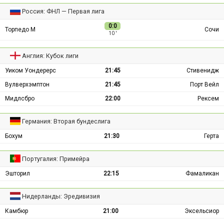
Россия: ФНЛ — Первая лига
0:0
Торпедо М
Сочи
10 ′
Англия: Кубок лиги
Уиком Уондерерс
21:45
Стивенидж
Вулверхэмптон
21:45
Порт Вейл
Мидлсбро
22:00
Рексем
Германия: Вторая бундеслига
Бохум
21:30
Герта
Португалия: Примейра
Эшторил
22:15
Фамаликан
Нидерланды: Эредивизия
Камбюр
21:00
Эксельсиор