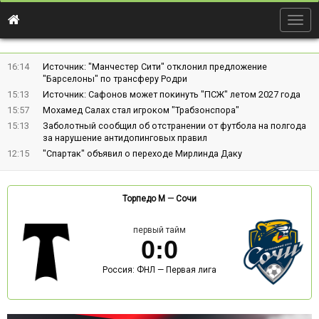
Togg
navig
16:14
Источник: "Манчестер Сити" отклонил предложение
"Барселоны" по трансферу Родри
15:13
Источник: Сафонов может покинуть "ПСЖ" летом 2027 года
15:57
Мохамед Салах стал игроком "Трабзонспора"
15:13
Заболотный сообщил об отстранении от футбола на полгода
за нарушение антидопинговых правил
12:15
"Спартак" объявил о переходе Мирлинда Даку
Торпедо М
—
Сочи
первый тайм
0
:
0
Россия: ФНЛ — Первая лига