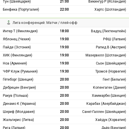
Тун (Швейцария)
21:00
Викингур Р (Исландия)
Бенфика (Португалия)
22:00
Хартс (Шотландия)
Лига конференций: Матчи / плей-офф
Интер Т (Финляндия)
18:00
Вадуц (Лихтенштейн)
Яблонец (Чехия)
19:00
РФШ (Латвия)
Пайде (Эстония)
19:00
Рапид В (Австрия)
ХИК (Финляндия)
19:00
Мазервелл (Шотландия)
Ноа (Армения)
19:00
Сьон (Швейцария)
ЧФР Клуж (Румыния)
19:30
Тромсё (Норвегия)
Гётеборг (Швеция)
20:00
Гент (Бельгия)
Дебрецен (Венгрия)
20:00
Копенгаген (Дания)
Ракув (Польша)
20:00
Хаммарбю (Швеция)
Динамо К (Украина)
20:00
Карабах (Азербайджан)
Шериф (Молдавия)
20:00
Санкт-Галлен (Швейцария)
Жальгирис (Литва)
20:00
Хайдук (Хорватия)
Рига (Латвия)
20:00
Дьёр (Венгрия)