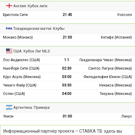
Англия: Кубок лиги
Бристоль Сити
21:45
Уолсолл
Товарищеские матчи: Клубы
Монако (Монако)
21:00
Хетафе (Испания)
США: Кубок Лиг MLS
Лос-Анджелес (США)
1:1
Гвадалахара Чивас (Мексика)
Нью-Йорк Сити (США)
02:30
Сантос Лагуна (Мексика)
Крус Асуль (Мексика)
03:00
Филадельфия Юнион (США)
Чикаго Файр (США)
03:30
Некакса (Мексика)
Остин (США)
04:00
Тихуана (Мексика)
Аргентина: Примера
Унион
01:00
Ланус
Информационный партнёр проекта — СТАВКА ТВ: здесь вы