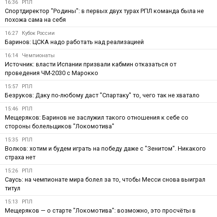
16:36
РПЛ
Спортдиректор "Родины": в первых двух турах РПЛ команда была не
похожа сама на себя
16:27
Кубок России
Баринов: ЦСКА надо работать над реализацией
16:14
Чемпионаты
Источник: власти Испании призвали кабмин отказаться от
проведения ЧМ-2030 с Марокко
15:57
РПЛ
Безруков: Даку по-любому даст "Спартаку" то, чего так не хватало
15:46
РПЛ
Мещеряков: Баринов не заслужил такого отношения к себе со
стороны болельщиков "Локомотива"
15:35
РПЛ
Волков: хотим и будем играть на победу даже с "Зенитом". Никакого
страха нет
15:26
РПЛ
Саусь: на чемпионате мира болел за то, чтобы Месси снова выиграл
титул
15:13
РПЛ
Мещеряков — о старте "Локомотива": возможно, это просчёты в