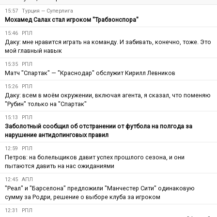
15:57
Турция — Суперлига
Мохамед Салах стал игроком "Трабзонспора"
15:46
РПЛ
Даку: мне нравится играть на команду. И забивать, конечно, тоже. Это
мой главный навык
15:35
РПЛ
Матч "Спартак" — "Краснодар" обслужит Кирилл Левников
15:26
РПЛ
Даку: всем в моём окружении, включая агента, я сказал, что поменяю
"Рубин" только на "Спартак"
15:13
РПЛ
Заболотный сообщил об отстранении от футбола на полгода за
нарушение антидопинговых правил
12:59
РПЛ
Петров: на болельщиков давит успех прошлого сезона, и они
пытаются давить на нас ожиданиями
12:45
АПЛ
"Реал" и "Барселона" предложили "Манчестер Сити" одинаковую
сумму за Родри, решение о выборе клуба за игроком
12:31
РПЛ