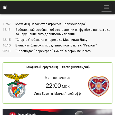
Togg
navig
15:57
Мохамед Салах стал игроком "Трабзонспора"
15:13
Заболотный сообщил об отстранении от футбола на полгода
за нарушение антидопинговых правил
12:15
"Спартак" объявил о переходе Мирлинда Даку
10:10
Винисиус близок к продлению контракта с "Реалом"
23:33
"Краснодар" переиграл "Ахмат" в серии пенальти
Бенфика (Португалия)
—
Хартс (Шотландия)
Матч не начался
22:00
Лига Европы: Матчи / плей-офф