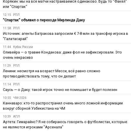
Корякин: мы на все матчи настраиваемся одинаково. Будь то "Факел"
или "Спартак"
12:15
РПЛ
"Спартак" объявил о переходе Мирлинда Даку
11:58
РПЛ
Источник: агенты Батракова запросили € 7-8 млн за трансфер игрока в
"Галатасарай"
11:44
Кубок России
Оливейра — о травме Кондакова: даже фол не зафиксировали. Это
очень некрасиво
11:29
РПЛ
Ленини: несмотря на возраст Месси, всё равно сложно
противодействовать тому, что он делает
11:14
РПЛ
Саусь — о Даку: такой игрок точно не помешает и будет полезен
10:55
ЧМ-2026
Каннаваро: кто-то распространил очень много ложной информации
вокруг сборной Узбекистана на ЧМ
10:39
АПЛ
Артета: Гимарайнс? Я не собираюсь говорить о футболистах, которые
не являются игроками "Арсенала"