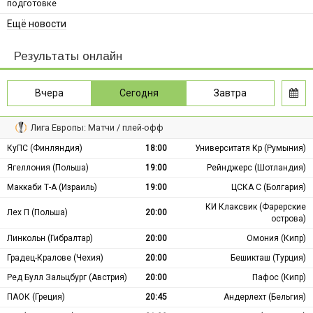
подготовке
Ещё новости
Результаты онлайн
Вчера
Сегодня
Завтра
Лига Европы: Матчи / плей-офф
КуПС (Финляндия)
18:00
Университатя Кр (Румыния)
Ягеллония (Польша)
19:00
Рейнджерс (Шотландия)
Маккаби Т-А (Израиль)
19:00
ЦСКА С (Болгария)
КИ Клаксвик (Фарерские
Лех П (Польша)
20:00
острова)
Линкольн (Гибралтар)
20:00
Омония (Кипр)
Градец-Кралове (Чехия)
20:00
Бешикташ (Турция)
Ред Булл Зальцбург (Австрия)
20:00
Пафос (Кипр)
ПАОК (Греция)
20:45
Андерлехт (Бельгия)