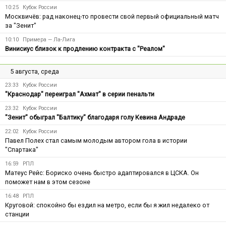
10:25
Кубок России
Москвичёв: рад наконец-то провести свой первый официальный матч
за "Зенит"
10:10
Примера — Ла-Лига
Винисиус близок к продлению контракта с "Реалом"
5 августа, среда
23:33
Кубок России
"Краснодар" переиграл "Ахмат" в серии пенальти
23:32
Кубок России
"Зенит" обыграл "Балтику" благодаря голу Кевина Андраде
22:02
Кубок России
Павел Полех стал самым молодым автором гола в истории
"Спартака"
16:59
РПЛ
Матеус Рейс: Бориско очень быстро адаптировался в ЦСКА. Он
поможет нам в этом сезоне
16:48
РПЛ
Круговой: спокойно бы ездил на метро, если бы я жил недалеко от
станции