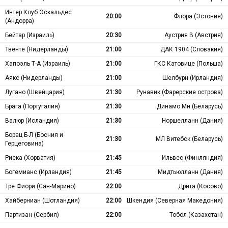
Интер Клуб Эскальдес
20:00
Флора (Эстония)
(Андорра)
Бейтар (Израиль)
20:30
Аустрия В (Австрия)
Твенте (Нидерланды)
21:00
ДАК 1904 (Словакия)
Хапоэль Т-А (Израиль)
21:00
ГКС Катовице (Польша)
Аякс (Нидерланды)
21:00
Шелбурн (Ирландия)
Лугано (Швейцария)
21:30
Рунавик (Фарерские острова)
Брага (Португалия)
21:30
Динамо Мн (Беларусь)
Валюр (Исландия)
21:30
Норшелланн (Дания)
Борац Б-Л (Босния и
21:30
МЛ Витебск (Беларусь)
Герцеговина)
Риека (Хорватия)
21:45
Ильвес (Финляндия)
Богемианс (Ирландия)
21:45
Мидтьюлланн (Дания)
Тре Фиори (Сан-Марино)
22:00
Дрита (Косово)
Хайберниан (Шотландия)
22:00
Шкендия (Северная Македония)
Партизан (Сербия)
22:00
Тобол (Казахстан)