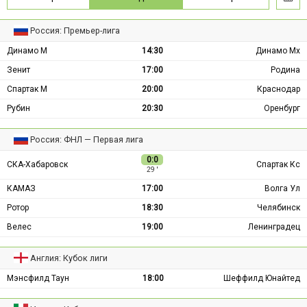
Россия: Премьер-лига
Динамо М
14:30
Динамо Мх
Зенит
17:00
Родина
Спартак М
20:00
Краснодар
Рубин
20:30
Оренбург
Россия: ФНЛ — Первая лига
0:0
СКА-Хабаровск
Спартак Кс
29 ′
КАМАЗ
17:00
Волга Ул
Ротор
18:30
Челябинск
Велес
19:00
Ленинградец
Англия: Кубок лиги
Мэнсфилд Таун
18:00
Шеффилд Юнайтед