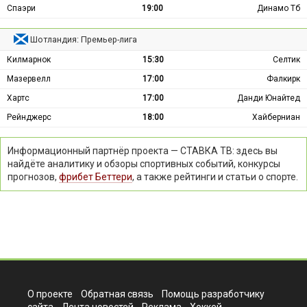
Спаэри
19:00
Динамо Тб
Шотландия: Премьер-лига
Килмарнок
15:30
Селтик
Мазервелл
17:00
Фалкирк
Хартс
17:00
Данди Юнайтед
Рейнджерс
18:00
Хайберниан
Информационный партнёр проекта — СТАВКА ТВ: здесь вы
найдёте аналитику и обзоры спортивных событий, конкурсы
прогнозов,
фрибет Беттери
, а также рейтинги и статьи о спорте.
О проекте
Обратная связь
Помощь разработчику
сайта
Лента новостей
Реклама
Хоккей