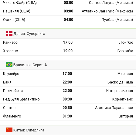
Чикаго Файр (США)
03:00
Сантос Лагуна (Мексика)
Нэшвилл (США)
03:00
Атлетико Сан Луис (Мексика)
Остин (США)
04:00
Пуэбла (Мексика)
Дания: Суперлига
Раннерс
17:00
Люнгбю
Хорсенс
19:00
Брондбю
Бразилия: Серия А
Крузейро
17:00
Мирасол
Баия
22:00
Васко да Гама
Палмейрас
22:00
Интернасьонал
Ред Булл Брагантино
00:30
Коринтианс
Сантос
00:30
Атлетико Паранаэнсе
Фламенго
01:30
Витория
Китай: Суперлига