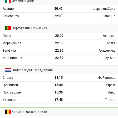
Италия: Кубок
Ареццо
20:45
ФеральпиСало
Беневенто
22:00
Равенна
Португалия: Примейра
Порту
20:00
Алверка
Морейренсе
22:30
Брага
Бенфика
22:30
Академику
Жил Висенте
22:30
Риу Аве
Нидерланды: Эредивизия
Спарта
13:15
Фейеноорд
Гронинген
15:30
Утрехт
ПЕК Зволле
15:30
Аякс
Херенвен
17:45
Твенте
Бельгия: Лига Жюпиле