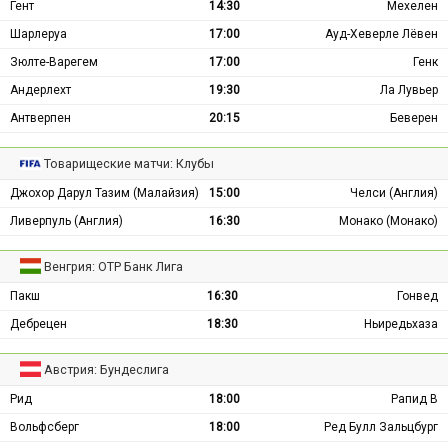
Гент
14:30
Мехелен
Шарлеруа
17:00
Ауд-Хеверле Лёвен
Зюлте-Варегем
17:00
Генк
Андерлехт
19:30
Ла Лувьер
Антверпен
20:15
Беверен
Товарищеские матчи: Клубы
Джохор Дарул Тазим (Малайзия)
15:00
Челси (Англия)
Ливерпуль (Англия)
16:30
Монако (Монако)
Венгрия: ОТР Банк Лига
Пакш
16:30
Гонвед
Дебрецен
18:30
Ньиредьхаза
Австрия: Бундеслига
Рид
18:00
Рапид В
Вольфсберг
18:00
Ред Булл Зальцбург