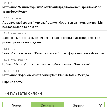
16:14
АПЛ
Источник: "Манчестер Сити" отклонил предложение "Барселоны" по
трансферу Родри
15:57
Серия А
Аморим: клуб уровня "Милана" должен бороться за чемпионство. Мы
постараемся это сделать
15:46
Чемпионаты
Заболотный: когда ты начинаешь красно-синим с детства, тебя все
равно притягивает туда же
15:35
АПЛ
"Челси" согласовал с "Райо Вальекано" трансфер защитника Чаварриа
15:26
Кубок России
Бубнов: "Зениту" повезло в матче Кубка России с "Балтикой"
15:13
Лига 1
Источник: Сафонов может покинуть "ПСЖ" летом 2027 года
Ещё новости
Результаты онлайн
Вчера
Сегодня
Завтра