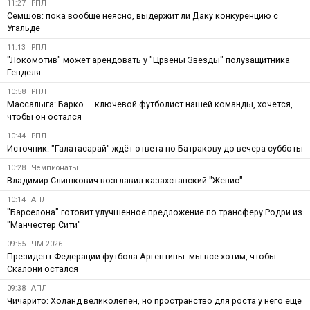
11:27
РПЛ
Семшов: пока вообще неясно, выдержит ли Даку конкуренцию с
Угальде
11:13
РПЛ
"Локомотив" может арендовать у "Црвены Звезды" полузащитника
Генделя
10:58
РПЛ
Массалыга: Барко — ключевой футболист нашей команды, хочется,
чтобы он остался
10:44
РПЛ
Источник: "Галатасарай" ждёт ответа по Батракову до вечера субботы
10:28
Чемпионаты
Владимир Слишкович возглавил казахстанский "Женис"
10:14
АПЛ
"Барселона" готовит улучшенное предложение по трансферу Родри из
"Манчестер Сити"
09:55
ЧМ-2026
Президент Федерации футбола Аргентины: мы все хотим, чтобы
Скалони остался
09:38
АПЛ
Чичарито: Холанд великолепен, но пространство для роста у него ещё