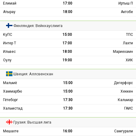
Елимай
17:00
Иртыш П
Атырау
18:00
Актобе
Финляндия: Вейккауслиига
КуПС
15:00
ТПС
Интер Т
17:00
Лахти
Ильвес
18:00
Мариехамн
Оулу
19:00
ХИК
Швеция: Аллсвенскан
Мальмё
15:00
Дегерфорс
Хаммарбю
15:00
Хеккен
Гётеборг
17:30
Кальмар
Хальмстад
17:30
ГАИС
Грузия: Высшая лига
Мешахте
16:00
Самгурали