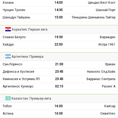
Хэнань
14:00
Циндао Вест Кост
Чунцин Тунлян
14:35
Шанхай Порт
Шаньдун Тайшань
15:00
Тяньцзинь Цзиньмэнь Тайгер
Хорватия: Первая лига
Славен Белупо
19:30
Вараждин
Хайдук
22:00
Истра 1961
Аргентина: Примера
Сан-Лоренсо
21:00
Уракан
Дефенса и Хустисия
23:45
Ньюэллс Олд Бойз
Химнасия и Эсгрима ЛП
23:45
Барракас Сентраль
Аргентинос Хуниорс
02:15
Расинг А
Казахстан: Премьер-лига
Тобол
16:00
Кайсар
Астана
16:00
Окжетпес