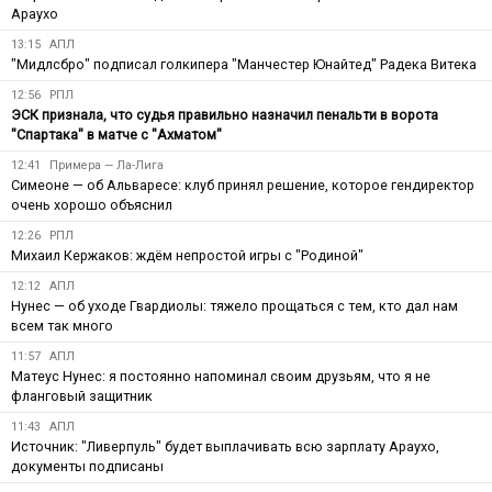
Араухо
13:15
АПЛ
"Мидлсбро" подписал голкипера "Манчестер Юнайтед" Радека Витека
12:56
РПЛ
ЭСК признала, что судья правильно назначил пенальти в ворота
"Спартака" в матче с "Ахматом"
12:41
Примера — Ла-Лига
Симеоне — об Альваресе: клуб принял решение, которое гендиректор
очень хорошо объяснил
12:26
РПЛ
Михаил Кержаков: ждём непростой игры с "Родиной"
12:12
АПЛ
Нунес — об уходе Гвардиолы: тяжело прощаться с тем, кто дал нам
всем так много
11:57
АПЛ
Матеус Нунес: я постоянно напоминал своим друзьям, что я не
фланговый защитник
11:43
АПЛ
Источник: "Ливерпуль" будет выплачивать всю зарплату Араухо,
документы подписаны