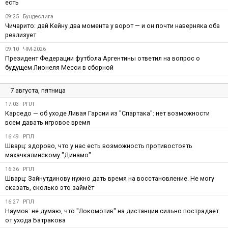
есть
09:25
Бундеслига
Чичарито: дай Кейну два момента у ворот — и он почти наверняка оба
реализует
09:10
ЧМ-2026
Президент Федерации футбола Аргентины ответил на вопрос о
будущем Лионеля Месси в сборной
7 августа, пятница
17:03
РПЛ
Карседо — об уходе Ливая Гарсии из "Спартака": нет возможности
всем давать игровое время
16:49
РПЛ
Шварц: здорово, что у нас есть возможность противостоять
махачкалинскому "Динамо"
16:36
РПЛ
Шварц: Зайнутдинову нужно дать время на восстановление. Не могу
сказать, сколько это займёт
16:27
РПЛ
Наумов: не думаю, что "Локомотив" на дистанции сильно пострадает
от ухода Батракова