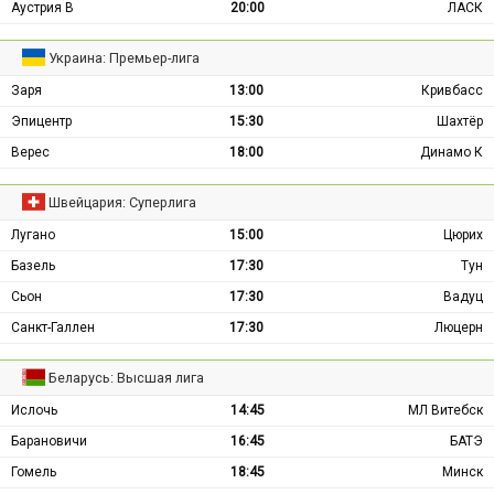
Аустрия В
20:00
ЛАСК
Украина: Премьер-лига
Заря
13:00
Кривбасс
Эпицентр
15:30
Шахтёр
Верес
18:00
Динамо К
Швейцария: Суперлига
Лугано
15:00
Цюрих
Базель
17:30
Тун
Сьон
17:30
Вадуц
Санкт-Галлен
17:30
Люцерн
Беларусь: Высшая лига
Ислочь
14:45
МЛ Витебск
Барановичи
16:45
БАТЭ
Гомель
18:45
Минск