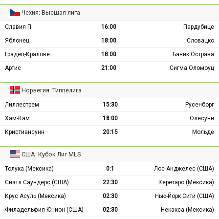
Чехия: Высшая лига
Славия П
16:00
Пардубице
Яблонец
18:00
Словацко
Градец-Кралове
18:00
Баник Острава
Артис
21:00
Сигма Оломоуц
Норвегия: Типпелига
Лиллестрем
15:30
Русенборг
Хам-Кам
18:00
Олесунн
Кристиансунн
20:15
Мольде
США: Кубок Лиг MLS
Толука (Мексика)
0:1
Лос-Анджелес (США)
Сиэтл Саундерс (США)
22:30
Керетаро (Мексика)
Крус Асуль (Мексика)
02:30
Нью-Йорк Сити (США)
Филадельфия Юнион (США)
02:30
Некакса (Мексика)