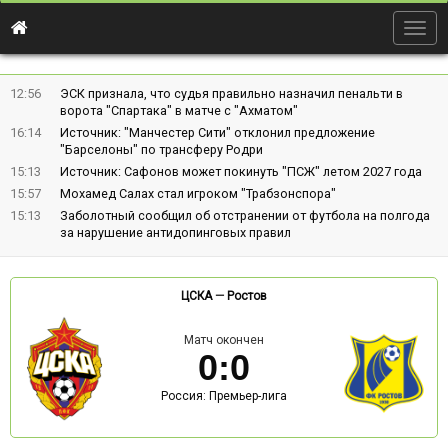
Togg
navig
12:56
ЭСК признала, что судья правильно назначил пенальти в
ворота "Спартака" в матче с "Ахматом"
16:14
Источник: "Манчестер Сити" отклонил предложение
"Барселоны" по трансферу Родри
15:13
Источник: Сафонов может покинуть "ПСЖ" летом 2027 года
15:57
Мохамед Салах стал игроком "Трабзонспора"
15:13
Заболотный сообщил об отстранении от футбола на полгода
за нарушение антидопинговых правил
ЦСКА
—
Ростов
Матч окончен
0
:
0
Россия: Премьер-лига