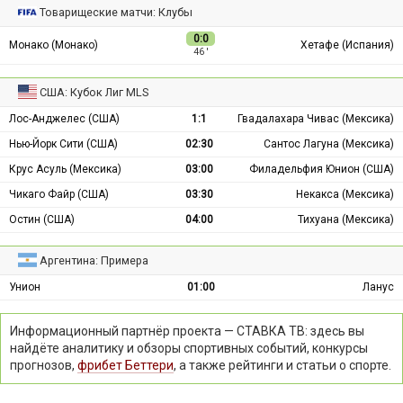
Товарищеские матчи: Клубы
0:0
Монако (Монако)
Хетафе (Испания)
46 ′
США: Кубок Лиг MLS
Лос-Анджелес (США)
1:1
Гвадалахара Чивас (Мексика)
Нью-Йорк Сити (США)
02:30
Сантос Лагуна (Мексика)
Крус Асуль (Мексика)
03:00
Филадельфия Юнион (США)
Чикаго Файр (США)
03:30
Некакса (Мексика)
Остин (США)
04:00
Тихуана (Мексика)
Аргентина: Примера
Унион
01:00
Ланус
Информационный партнёр проекта — СТАВКА ТВ: здесь вы
найдёте аналитику и обзоры спортивных событий, конкурсы
прогнозов,
фрибет Беттери
, а также рейтинги и статьи о спорте.