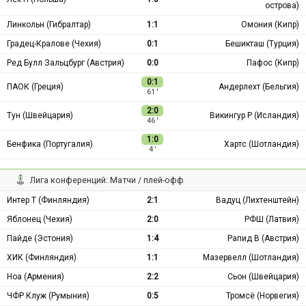
острова)
Линкольн (Гибралтар)
1:1
Омония (Кипр)
Градец-Кралове (Чехия)
0:1
Бешикташ (Турция)
Ред Булл Зальцбург (Австрия)
0:0
Пафос (Кипр)
0:1
ПАОК (Греция)
Андерлехт (Бельгия)
61 ′
2:0
Тун (Швейцария)
Викингур Р (Исландия)
46 ′
1:0
Бенфика (Португалия)
Хартс (Шотландия)
4 ′
Лига конференций: Матчи / плей-офф
Интер Т (Финляндия)
2:1
Вадуц (Лихтенштейн)
Яблонец (Чехия)
2:0
РФШ (Латвия)
Пайде (Эстония)
1:4
Рапид В (Австрия)
ХИК (Финляндия)
1:1
Мазервелл (Шотландия)
Ноа (Армения)
2:2
Сьон (Швейцария)
ЧФР Клуж (Румыния)
0:5
Тромсё (Норвегия)