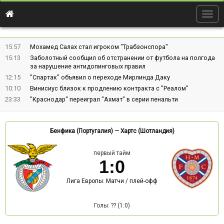
Togg
navig
15:57
Мохамед Салах стал игроком "Трабзонспора"
15:13
Заболотный сообщил об отстранении от футбола на полгода
за нарушение антидопинговых правил
12:15
"Спартак" объявил о переходе Мирлинда Даку
10:10
Винисиус близок к продлению контракта с "Реалом"
23:33
"Краснодар" переиграл "Ахмат" в серии пенальти
Бенфика (Португалия)
—
Хартс (Шотландия)
первый тайм
1
:
0
Лига Европы: Матчи / плей-офф
Голы: ?? (1:0)