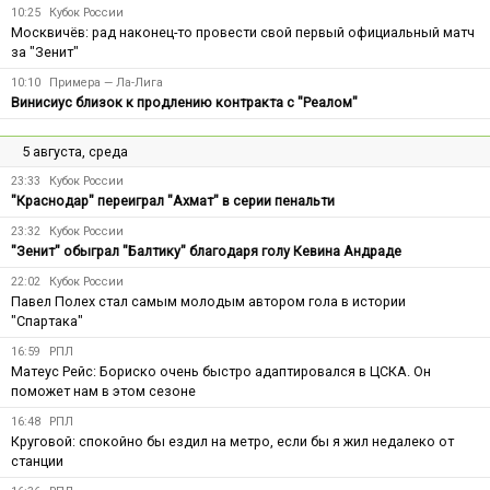
10:25
Кубок России
Москвичёв: рад наконец-то провести свой первый официальный матч
за "Зенит"
10:10
Примера — Ла-Лига
Винисиус близок к продлению контракта с "Реалом"
5 августа, среда
23:33
Кубок России
"Краснодар" переиграл "Ахмат" в серии пенальти
23:32
Кубок России
"Зенит" обыграл "Балтику" благодаря голу Кевина Андраде
22:02
Кубок России
Павел Полех стал самым молодым автором гола в истории
"Спартака"
16:59
РПЛ
Матеус Рейс: Бориско очень быстро адаптировался в ЦСКА. Он
поможет нам в этом сезоне
16:48
РПЛ
Круговой: спокойно бы ездил на метро, если бы я жил недалеко от
станции