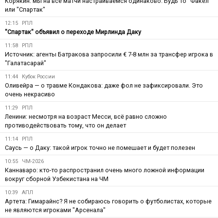
Корякин: мы на все матчи настраиваемся одинаково. Будь то "Факел"
или "Спартак"
12:15
РПЛ
"Спартак" объявил о переходе Мирлинда Даку
11:58
РПЛ
Источник: агенты Батракова запросили € 7-8 млн за трансфер игрока в
"Галатасарай"
11:44
Кубок России
Оливейра — о травме Кондакова: даже фол не зафиксировали. Это
очень некрасиво
11:29
РПЛ
Ленини: несмотря на возраст Месси, всё равно сложно
противодействовать тому, что он делает
11:14
РПЛ
Саусь — о Даку: такой игрок точно не помешает и будет полезен
10:55
ЧМ-2026
Каннаваро: кто-то распространил очень много ложной информации
вокруг сборной Узбекистана на ЧМ
10:39
АПЛ
Артета: Гимарайнс? Я не собираюсь говорить о футболистах, которые
не являются игроками "Арсенала"