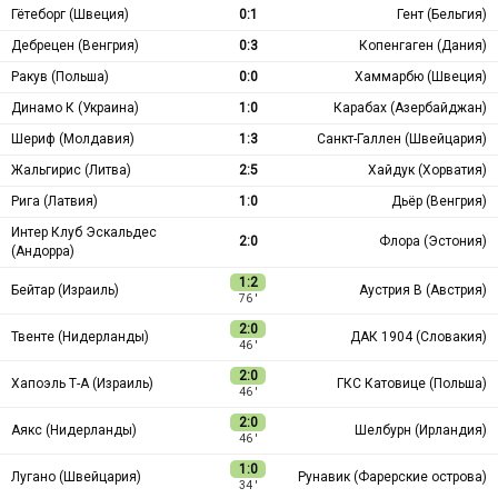
Гётеборг (Швеция)
0:1
Гент (Бельгия)
Дебрецен (Венгрия)
0:3
Копенгаген (Дания)
Ракув (Польша)
0:0
Хаммарбю (Швеция)
Динамо К (Украина)
1:0
Карабах (Азербайджан)
Шериф (Молдавия)
1:3
Санкт-Галлен (Швейцария)
Жальгирис (Литва)
2:5
Хайдук (Хорватия)
Рига (Латвия)
1:0
Дьёр (Венгрия)
Интер Клуб Эскальдес
2:0
Флора (Эстония)
(Андорра)
1:2
Бейтар (Израиль)
Аустрия В (Австрия)
76 ′
2:0
Твенте (Нидерланды)
ДАК 1904 (Словакия)
46 ′
2:0
Хапоэль Т-А (Израиль)
ГКС Катовице (Польша)
46 ′
2:0
Аякс (Нидерланды)
Шелбурн (Ирландия)
46 ′
1:0
Лугано (Швейцария)
Рунавик (Фарерские острова)
34 ′