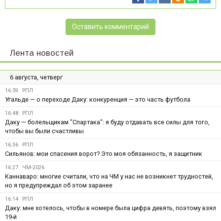
Оставить комментарий
Лента новостей
6 августа, четверг
16:59
РПЛ
Угальде — о переходе Даку: конкуренция — это часть футбола
16:48
РПЛ
Даку — болельщикам "Спартака": я буду отдавать все силы для того,
чтобы вы были счастливы
16:36
РПЛ
Сильянов: мои спасения ворот? Это моя обязанность, я защитник
16:27
ЧМ-2026
Каннаваро: многие считали, что на ЧМ у нас не возникнет трудностей,
но я предупреждал об этом заранее
16:14
РПЛ
Даку: мне хотелось, чтобы в номере была цифра девять, поэтому взял
19-й