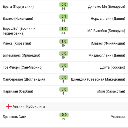
0:0
Брага (Португалия)
Динамо Мн (Беларусь)
34 ′
0:1
Валюр (Исландия)
Норшелланн (Дания)
34 ′
Борац Б-Л (Босния и
1:0
МЛ Витебск (Беларусь)
Герцеговина)
34 ′
1:0
Риека (Хорватия)
Ильвес (Финляндия)
19 ′
0:0
Богемианс (Ирландия)
Мидтьюлланн (Дания)
19 ′
0:0
Тре Фиори (Сан-Марино)
Дрита (Косово)
4 ′
0:0
Хайберниан (Шотландия)
Шкендия (Северная Македония)
4 ′
0:0
Партизан (Сербия)
Тобол (Казахстан)
4 ′
Англия: Кубок лиги
0:0
Бристоль Сити
Уолсолл
19 ′