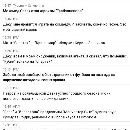
15:57
Турция — Суперлига
Мохамед Салах стал игроком "Трабзонспора"
15:46
РПЛ
Даку: мне нравится играть на команду. И забивать, конечно, тоже. Это
мой главный навык
15:35
РПЛ
Матч "Спартак" — "Краснодар" обслужит Кирилл Левников
15:26
РПЛ
Даку: всем в моём окружении, включая агента, я сказал, что поменяю
"Рубин" только на "Спартак"
15:13
РПЛ
Заболотный сообщил об отстранении от футбола на полгода за
нарушение антидопинговых правил
12:59
РПЛ
Петров: на болельщиков давит успех прошлого сезона, и они
пытаются давить на нас ожиданиями
12:45
АПЛ
"Реал" и "Барселона" предложили "Манчестер Сити" одинаковую
сумму за Родри, решение о выборе клуба за игроком
12:31
РПЛ