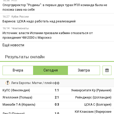
16:36
РПЛ
Спортдиректор "Родины": в первых двух турах РПЛ команда была не
похожа сама на себя
16:27
Кубок России
Баринов: ЦСКА надо работать над реализацией
16:14
Чемпионаты
Источник: власти Испании призвали кабмин отказаться от
проведения ЧМ-2030 с Марокко
Ещё новости
Результаты онлайн
Вчера
Сегодня
Завтра
Лига Европы: Матчи / плей-офф
КуПС (Финляндия)
1:1
Университатя Кр (Румыния)
Ягеллония (Польша)
2:1
Рейнджерс (Шотландия)
Маккаби Т-А (Израиль)
0:3
ЦСКА С (Болгария)
КИ Клаксвик (Фарерские
Лех П (Польша)
1:0