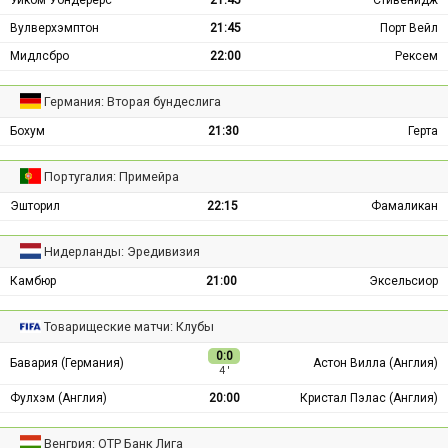
Вулверхэмптон
21:45
Порт Вейл
Мидлсбро
22:00
Рексем
Германия: Вторая бундеслига
Бохум
21:30
Герта
Португалия: Примейра
Эшторил
22:15
Фамаликан
Нидерланды: Эредивизия
Камбюр
21:00
Эксельсиор
Товарищеские матчи: Клубы
0:0
Бавария (Германия)
Астон Вилла (Англия)
4 ′
Фулхэм (Англия)
20:00
Кристал Пэлас (Англия)
Венгрия: ОТР Банк Лига