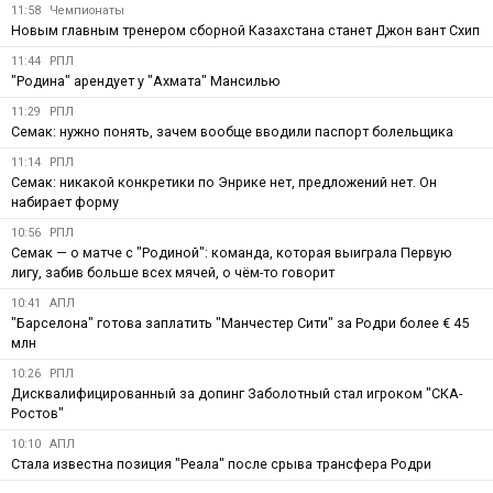
11:58
Чемпионаты
Новым главным тренером сборной Казахстана станет Джон вант Схип
11:44
РПЛ
"Родина" арендует у "Ахмата" Мансилью
11:29
РПЛ
Семак: нужно понять, зачем вообще вводили паспорт болельщика
11:14
РПЛ
Семак: никакой конкретики по Энрике нет, предложений нет. Он
набирает форму
10:56
РПЛ
Семак — о матче с "Родиной": команда, которая выиграла Первую
лигу, забив больше всех мячей, о чём-то говорит
10:41
АПЛ
"Барселона" готова заплатить "Манчестер Сити" за Родри более € 45
млн
10:26
РПЛ
Дисквалифицированный за допинг Заболотный стал игроком "СКА-
Ростов"
10:10
АПЛ
Стала известна позиция "Реала" после срыва трансфера Родри