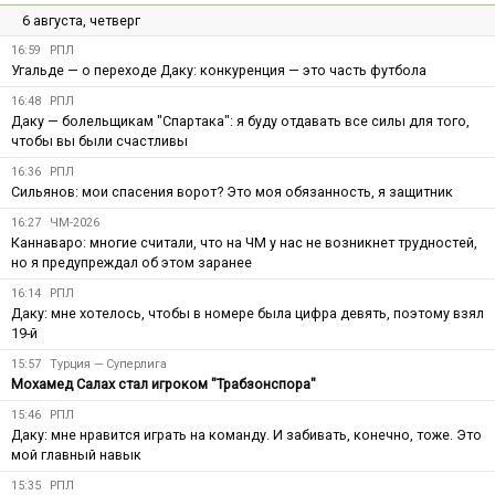
6 августа, четверг
16:59
РПЛ
Угальде — о переходе Даку: конкуренция — это часть футбола
16:48
РПЛ
Даку — болельщикам "Спартака": я буду отдавать все силы для того,
чтобы вы были счастливы
16:36
РПЛ
Сильянов: мои спасения ворот? Это моя обязанность, я защитник
16:27
ЧМ-2026
Каннаваро: многие считали, что на ЧМ у нас не возникнет трудностей,
но я предупреждал об этом заранее
16:14
РПЛ
Даку: мне хотелось, чтобы в номере была цифра девять, поэтому взял
19-й
15:57
Турция — Суперлига
Мохамед Салах стал игроком "Трабзонспора"
15:46
РПЛ
Даку: мне нравится играть на команду. И забивать, конечно, тоже. Это
мой главный навык
15:35
РПЛ