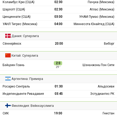
Коламбус Крю (США)
02:30
Пачука (Мексика)
Шарлотт (США)
02:30
Атлас (Мексика)
Цинциннати (США)
03:00
УНАМ Пумас (Мексика)
УАНЛ Тигрес (Мексика)
04:00
Миннесота Юнайтед (США)
Дания: Суперлига
Сённерйюск
20:00
Виборг
Китай: Суперлига
2:0
Бэйцзин Гоань
Шэньчжэнь Пэн Сити
29 ′
Аргентина: Примера
Росарио Сентраль
01:30
Альдосиви
Индепендьенте Ривадавия
03:45
Эстудиантес РК
Финляндия: Вейккауслиига
СИК
19:00
Гнистан