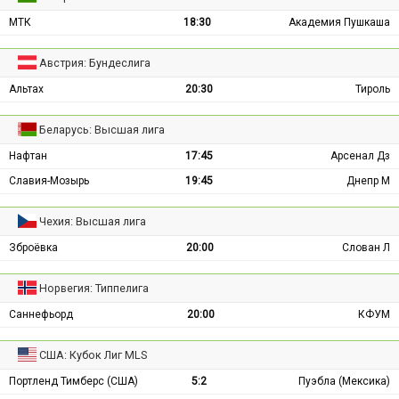
МТК
18:30
Академия Пушкаша
Австрия: Бундеслига
Альтах
20:30
Тироль
Беларусь: Высшая лига
Нафтан
17:45
Арсенал Дз
Славия-Мозырь
19:45
Днепр М
Чехия: Высшая лига
Зброёвка
20:00
Слован Л
Норвегия: Типпелига
Саннефьорд
20:00
КФУМ
США: Кубок Лиг MLS
Портленд Тимберс (США)
5:2
Пуэбла (Мексика)