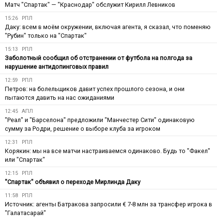
Матч "Спартак" — "Краснодар" обслужит Кирилл Левников
15:26
РПЛ
Даку: всем в моём окружении, включая агента, я сказал, что поменяю
"Рубин" только на "Спартак"
15:13
РПЛ
Заболотный сообщил об отстранении от футбола на полгода за
нарушение антидопинговых правил
12:59
РПЛ
Петров: на болельщиков давит успех прошлого сезона, и они
пытаются давить на нас ожиданиями
12:45
АПЛ
"Реал" и "Барселона" предложили "Манчестер Сити" одинаковую
сумму за Родри, решение о выборе клуба за игроком
12:31
РПЛ
Корякин: мы на все матчи настраиваемся одинаково. Будь то "Факел"
или "Спартак"
12:15
РПЛ
"Спартак" объявил о переходе Мирлинда Даку
11:58
РПЛ
Источник: агенты Батракова запросили € 7-8 млн за трансфер игрока в
"Галатасарай"