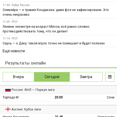
11:44
Кубок России
Оливейра — о травме Кондакова: даже фол не зафиксировали. Это
очень некрасиво
11:29
РПЛ
Ленини: несмотря на возраст Месси, всё равно сложно
противодействовать тому, что он делает
11:14
РПЛ
Саусь — о Даку: такой игрок точно не помешает и будет полезен
Ещё новости
Результаты онлайн
Вчера
Сегодня
Завтра
Россия: ФНЛ — Первая лига
Торпедо М
20:00
Сочи
Англия: Кубок лиги
Уиком Уондерерс
21:45
Стивенидж