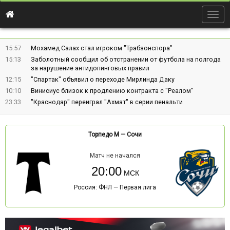
Togg
navig
15:57
Мохамед Салах стал игроком "Трабзонспора"
15:13
Заболотный сообщил об отстранении от футбола на полгода
за нарушение антидопинговых правил
12:15
"Спартак" объявил о переходе Мирлинда Даку
10:10
Винисиус близок к продлению контракта с "Реалом"
23:33
"Краснодар" переиграл "Ахмат" в серии пенальти
Торпедо М
—
Сочи
Матч не начался
20:00
Россия: ФНЛ — Первая лига