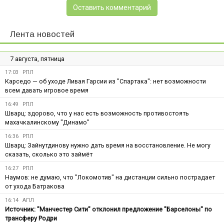
Оставить комментарий
Лента новостей
7 августа, пятница
17:03
РПЛ
Карседо — об уходе Ливая Гарсии из "Спартака": нет возможности
всем давать игровое время
16:49
РПЛ
Шварц: здорово, что у нас есть возможность противостоять
махачкалинскому "Динамо"
16:36
РПЛ
Шварц: Зайнутдинову нужно дать время на восстановление. Не могу
сказать, сколько это займёт
16:27
РПЛ
Наумов: не думаю, что "Локомотив" на дистанции сильно пострадает
от ухода Батракова
16:14
АПЛ
Источник: "Манчестер Сити" отклонил предложение "Барселоны" по
трансферу Родри