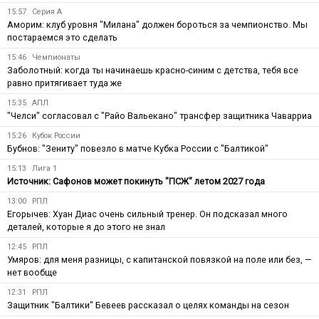
15:57
Серия А
Аморим: клуб уровня "Милана" должен бороться за чемпионство. Мы
постараемся это сделать
15:46
Чемпионаты
Заболотный: когда ты начинаешь красно-синим с детства, тебя все
равно притягивает туда же
15:35
АПЛ
"Челси" согласовал с "Райо Вальекано" трансфер защитника Чаварриа
15:26
Кубок России
Бубнов: "Зениту" повезло в матче Кубка России с "Балтикой"
15:13
Лига 1
Источник: Сафонов может покинуть "ПСЖ" летом 2027 года
13:00
РПЛ
Егорычев: Хуан Диас очень сильный тренер. Он подсказал много
деталей, которые я до этого не знал
12:45
РПЛ
Умяров: для меня разницы, с капитанской повязкой на поле или без, —
нет вообще
12:31
РПЛ
Защитник "Балтики" Бевеев рассказал о целях команды на сезон