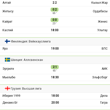
Алтай
2:2
Кызыл-Жар
0:2
Жетысу
Ордабасы
65 ′
0:0
Кайрат
Женис
23 ′
Каспий
18:00
Улытау
Финляндия: Вейккауслиига
Яро
19:00
ВПС
Швеция: Аллсвенскан
2:1
Эргрюте
АИК
65 ′
Мьельбю
18:30
Эльфсборг
Грузия: Высшая лига
Иберия 1999
18:00
Дила
Динамо Бт
20:00
Гагра