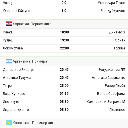
Чжэцзян
0:0
Ухань Фри Таунс
Юньнань Юйкунь
1:0
Чэнду Жунчэн
Хорватия: Первая лига
Риека
18:00
Динамо З
Рудеш
19:30
Осиек
Локомотива
22:00
Горица
Аргентина: Примера
Депортиво Риестра
20:45
Эстудиантес ЛП
Атлетико Тукуман
20:45
Атлетико Сармьенто
Тигре
23:00
Ривер Плейт
Бока Хуниорс
01:15
Велес Сарсфилд
Институто
03:30
Химнасия и Эсгрима М
Индепендьенте
03:30
Платенсе
Казахстан: Премьер-лига