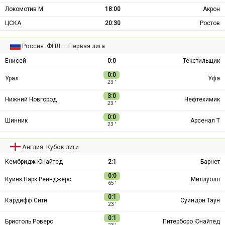
Локомотив М
18:00
Акрон
ЦСКА
20:30
Ростов
Россия: ФНЛ — Первая лига
Енисей
0:0
Текстильщик
0:0
Урал
Уфа
23 ′
3:0
Нижний Новгород
Нефтехимик
23 ′
0:0
Шинник
Арсенал Т
23 ′
Англия: Кубок лиги
Кембридж Юнайтед
2:1
Барнет
0:0
Куинз Парк Рейнджерс
Миллуолл
65 ′
0:1
Кардифф Сити
Суиндон Таун
23 ′
0:1
Бристоль Роверс
Питерборо Юнайтед