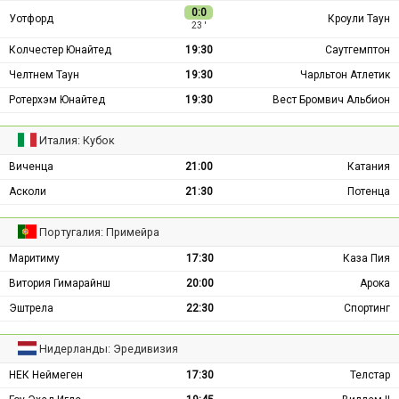
0:0
Уотфорд
Кроули Таун
23 ′
Колчестер Юнайтед
19:30
Саутгемптон
Челтнем Таун
19:30
Чарльтон Атлетик
Ротерхэм Юнайтед
19:30
Вест Бромвич Альбион
Италия: Кубок
Виченца
21:00
Катания
Асколи
21:30
Потенца
Португалия: Примейра
Маритиму
17:30
Каза Пия
Витория Гимарайнш
20:00
Арока
Эштрела
22:30
Спортинг
Нидерланды: Эредивизия
НЕК Неймеген
17:30
Телстар