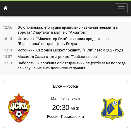
Togg
navig
12:56
ЭСК признала, что судья правильно назначил пенальти в
ворота "Спартака" в матче с "Ахматом"
16:14
Источник: "Манчестер Сити" отклонил предложение
"Барселоны" по трансферу Родри
15:13
Источник: Сафонов может покинуть "ПСЖ" летом 2027 года
15:57
Мохамед Салах стал игроком "Трабзонспора"
15:13
Заболотный сообщил об отстранении от футбола на полгода
за нарушение антидопинговых правил
ЦСКА
—
Ростов
Матч не начался
20:30
Россия: Премьер-лига