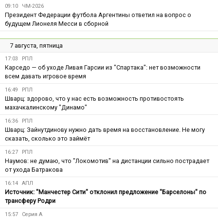
09:10
ЧМ-2026
Президент Федерации футбола Аргентины ответил на вопрос о
будущем Лионеля Месси в сборной
7 августа, пятница
17:03
РПЛ
Карседо — об уходе Ливая Гарсии из "Спартака": нет возможности
всем давать игровое время
16:49
РПЛ
Шварц: здорово, что у нас есть возможность противостоять
махачкалинскому "Динамо"
16:36
РПЛ
Шварц: Зайнутдинову нужно дать время на восстановление. Не могу
сказать, сколько это займёт
16:27
РПЛ
Наумов: не думаю, что "Локомотив" на дистанции сильно пострадает
от ухода Батракова
16:14
АПЛ
Источник: "Манчестер Сити" отклонил предложение "Барселоны" по
трансферу Родри
15:57
Серия А