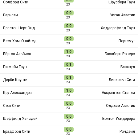
0:0
Солфорд Сити
Шрусбери Таун
23 ′
0:0
Барнсли
Уиган Атлетик
23 ′
0:0
Престон Норт Энд
Хаддерсфилд Таун
23 ′
0:0
Вест Хэм Юнайтед
Портсмут
23 ′
1:0
Бёртон Альбион
Блэкберн Роверс
23 ′
0:1
Гримсби Таун
Блэкпул
23 ′
0:1
Дерби Каунти
Линкольн Сити
23 ′
1:0
Кру Александра
Аккрингтон Стэнли
23 ′
0:0
Сток Сити
Олдхэм Атлетик
23 ′
0:0
Шеффилд Уэнсдей
Болтон Уондерерс
23 ′
0:0
Брэдфорд Сити
Рочдейл
23 ′