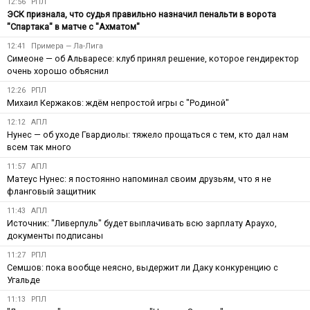
12:56
РПЛ
ЭСК признала, что судья правильно назначил пенальти в ворота
"Спартака" в матче с "Ахматом"
12:41
Примера — Ла-Лига
Симеоне — об Альваресе: клуб принял решение, которое гендиректор
очень хорошо объяснил
12:26
РПЛ
Михаил Кержаков: ждём непростой игры с "Родиной"
12:12
АПЛ
Нунес — об уходе Гвардиолы: тяжело прощаться с тем, кто дал нам
всем так много
11:57
АПЛ
Матеус Нунес: я постоянно напоминал своим друзьям, что я не
фланговый защитник
11:43
АПЛ
Источник: "Ливерпуль" будет выплачивать всю зарплату Араухо,
документы подписаны
11:27
РПЛ
Семшов: пока вообще неясно, выдержит ли Даку конкуренцию с
Угальде
11:13
РПЛ