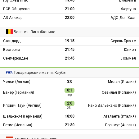
Гоу Эхед Иглс
19:45
Виллем II
ПСВ Эйндховен
21:00
Фортуна
АЗ Алкмар
22:00
АДО Ден Хааг
Бельгия: Лига Жюпиле
Стандард
19:15
Серкль Брюгге
Вестерло
21:45
Юнион
Сент-Трюйден
21:45
Ломмел
Товарищеские матчи: Клубы
Челси (Англия)
3:0
Милан (Италия)
0:1
Байер (Германия)
Севилья (Испания)
пер.
2:0
Ипсвич Таун (Англия)
Райо Вальекано (Испания)
23 ′
Шальке-04 (Германия)
18:00
Аталанта (Италия)
Бетис (Испания)
21:30
Борнмут (Англия)