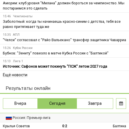
Аморим: клуб уровня "Милана" должен бороться за чемпионство. Мы
постараемся это сделать
15:46
Чемпионаты
Заболотный: когда ты начинаешь красно-синим с детства, тебя все
равно притягивает туда же
15:35
АПЛ
"Челси" согласовал с "Райо Вальекано" трансфер защитника Чаварриа
15:26
Кубок России
Бубнов: "Зениту" повезло в матче Кубка России с "Балтикой"
15:13
Лига 1
Источник: Сафонов может покинуть "ПСЖ" летом 2027 года
Ещё новости
Результаты онлайн
Вчера
Сегодня
Завтра
Россия: Премьер-лига
Крылья Советов
0:2
Балтика