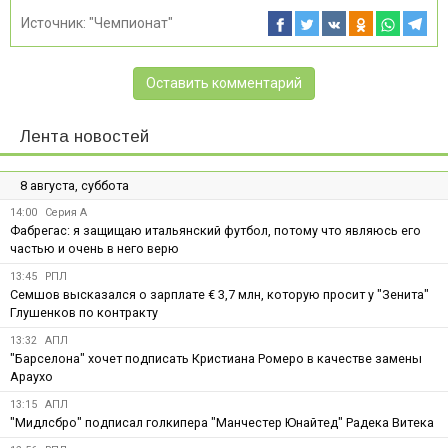
Источник:
"Чемпионат"
Оставить комментарий
Лента новостей
8 августа, суббота
14:00
Серия А
Фабрегас: я защищаю итальянский футбол, потому что являюсь его
частью и очень в него верю
13:45
РПЛ
Семшов высказался о зарплате € 3,7 млн, которую просит у "Зенита"
Глушенков по контракту
13:32
АПЛ
"Барселона" хочет подписать Кристиана Ромеро в качестве замены
Араухо
13:15
АПЛ
"Мидлсбро" подписал голкипера "Манчестер Юнайтед" Радека Витека