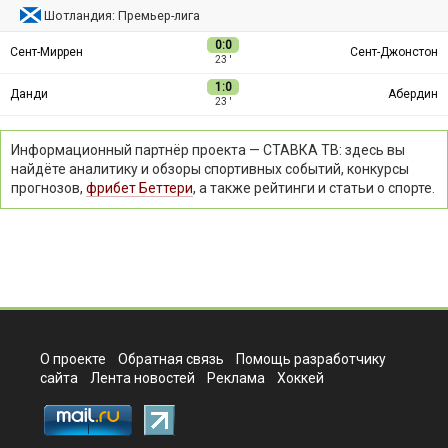
Шотландия: Премьер-лига
0:0
Сент-Миррен
Сент-Джонстон
23 ′
1:0
Данди
Абердин
23 ′
Информационный партнёр проекта — СТАВКА ТВ: здесь вы
найдёте аналитику и обзоры спортивных событий, конкурсы
прогнозов,
фрибет Беттери
, а также рейтинги и статьи о спорте.
О проекте
Обратная связь
Помощь разработчику
сайта
Лента новостей
Реклама
Хоккей