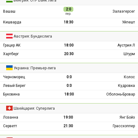
Венгрия: ОТР Банк Лига
2:0
Вашаш
Залаэгерсег
пер.
Кишварда
18:30
Уйпешт
Австрия: Бундеслига
Грацер АК
18:00
Аустрия Л
Хартберг
20:30
Штурм
Украина: Премьер-лига
Черноморец
0:0
Колос
Левый Берег
0:0
Кудровка
Буковина
18:00
Оболонь-Бровар
Швейцария: Суперлига
Лозанна
19:00
Янг Бойз
Серветт
21:30
Грассхоппер