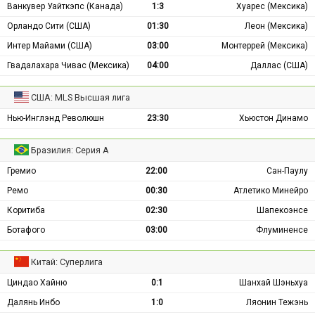
Ванкувер Уайткэпс (Канада)
1:3
Хуарес (Мексика)
Орландо Сити (США)
01:30
Леон (Мексика)
Интер Майами (США)
03:00
Монтеррей (Мексика)
Гвадалахара Чивас (Мексика)
04:00
Даллас (США)
США: MLS Высшая лига
Нью-Инглэнд Революшн
23:30
Хьюстон Динамо
Бразилия: Серия А
Гремио
22:00
Сан-Паулу
Ремо
00:30
Атлетико Минейро
Коритиба
02:30
Шапекоэнсе
Ботафого
03:00
Флуминенсе
Китай: Суперлига
Циндао Хайню
0:1
Шанхай Шэньхуа
Далянь Инбо
1:0
Ляонин Тежэнь