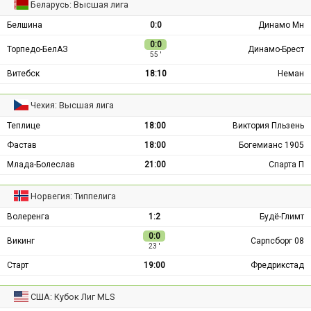
Беларусь: Высшая лига
Белшина
0:0
Динамо Мн
0:0
Торпедо-БелАЗ
Динамо-Брест
55 ′
Витебск
18:10
Неман
Чехия: Высшая лига
Теплице
18:00
Виктория Пльзень
Фастав
18:00
Богемианс 1905
Млада-Болеслав
21:00
Спарта П
Норвегия: Типпелига
Волеренга
1:2
Будё-Глимт
0:0
Викинг
Сарпсборг 08
23 ′
Старт
19:00
Фредрикстад
США: Кубок Лиг MLS