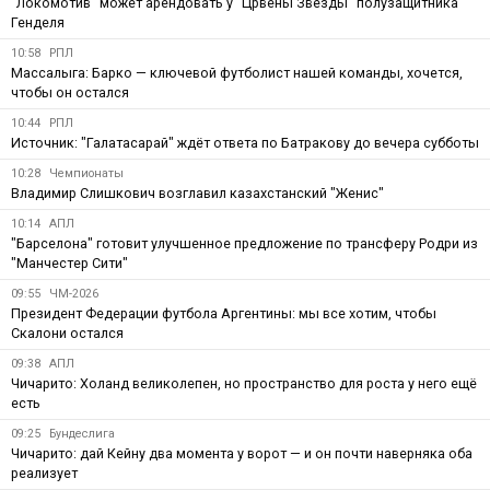
"Локомотив" может арендовать у "Црвены Звезды" полузащитника
Генделя
10:58
РПЛ
Массалыга: Барко — ключевой футболист нашей команды, хочется,
чтобы он остался
10:44
РПЛ
Источник: "Галатасарай" ждёт ответа по Батракову до вечера субботы
10:28
Чемпионаты
Владимир Слишкович возглавил казахстанский "Женис"
10:14
АПЛ
"Барселона" готовит улучшенное предложение по трансферу Родри из
"Манчестер Сити"
09:55
ЧМ-2026
Президент Федерации футбола Аргентины: мы все хотим, чтобы
Скалони остался
09:38
АПЛ
Чичарито: Холанд великолепен, но пространство для роста у него ещё
есть
09:25
Бундеслига
Чичарито: дай Кейну два момента у ворот — и он почти наверняка оба
реализует