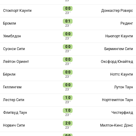
23 ′
0:0
Стокпорт Каунти
Донкастер Роверс
23 ′
0:1
Бромли
Рединг
23 ′
0:0
Уимблдон
Ньюпорт Каунти
23 ′
0:0
Суонси Сити
Бирмингем Сити
23 ′
0:0
Лейтон Ориент
Оксфорд Юнайтед
23 ′
0:0
Бёрнли
Ноттс Каунти
23 ′
0:0
Гиллингем
Лутон Таун
23 ′
1:0
Лестер Сити
Нортгемптон Таун
23 ′
1:0
Флитвуд Таун
Честерфилд
23 ′
2:0
Норвич Сити
Милтон-Кинс Донс
23 ′