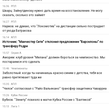
16:36
РПЛ
Шварц: Зайнутдинову нужно дать время на восстановление. Не могу
сказать, сколько это займёт
16:27
РПЛ
Наумов: не думаю, что "Локомотив" на дистанции сильно пострадает
от ухода Батракова
16:14
АПЛ
Источник: "Манчестер Сити" отклонил предложение "Барселоны" по
трансферу Родри
15:57
Серия А
Аморим: клуб уровня "Милана" должен бороться за чемпионство. Мы
постараемся это сделать
15:46
Чемпионаты
Заболотный: когда ты начинаешь красно-синим с детства, тебя все
равно притягивает туда же
15:35
АПЛ
"Челси" согласовал с "Райо Вальекано" трансфер защитника Чаварриа
15:26
Кубок России
Бубнов: "Зениту" повезло в матче Кубка России с "Балтикой"
15:13
Лига 1