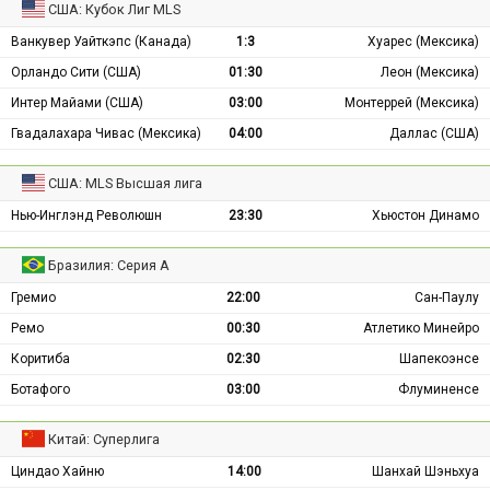
США: Кубок Лиг MLS
Ванкувер Уайткэпс (Канада)
1:3
Хуарес (Мексика)
Орландо Сити (США)
01:30
Леон (Мексика)
Интер Майами (США)
03:00
Монтеррей (Мексика)
Гвадалахара Чивас (Мексика)
04:00
Даллас (США)
США: MLS Высшая лига
Нью-Инглэнд Революшн
23:30
Хьюстон Динамо
Бразилия: Серия А
Гремио
22:00
Сан-Паулу
Ремо
00:30
Атлетико Минейро
Коритиба
02:30
Шапекоэнсе
Ботафого
03:00
Флуминенсе
Китай: Суперлига
Циндао Хайню
14:00
Шанхай Шэньхуа