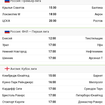
Россия: Премьер-лига
Крылья Советов
15:30
Балтика
Локомотив М
18:00
Акрон
ЦСКА
20:30
Ростов
Россия: ФНЛ — Первая лига
Енисей
12:00
Текстильщик
Урал
17:00
Уфа
Нижний Новгород
17:00
Нефтехимик
Шинник
17:00
Арсенал Т
Англия: Кубок лиги
Кембридж Юнайтед
15:00
Барнет
Куинз Парк Рейнджерс
16:00
Миллуолл
Кардифф Сити
17:00
Суиндон Таун
Бристоль Роверс
17:00
Питерборо Юнайтед
Стокпорт Каунти
17:00
Донкастер Роверс