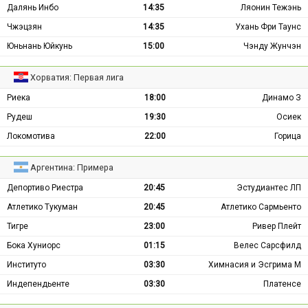
Далянь Инбо
14:35
Ляонин Тежэнь
Чжэцзян
14:35
Ухань Фри Таунс
Юньнань Юйкунь
15:00
Чэнду Жунчэн
Хорватия: Первая лига
Риека
18:00
Динамо З
Рудеш
19:30
Осиек
Локомотива
22:00
Горица
Аргентина: Примера
Депортиво Риестра
20:45
Эстудиантес ЛП
Атлетико Тукуман
20:45
Атлетико Сармьенто
Тигре
23:00
Ривер Плейт
Бока Хуниорс
01:15
Велес Сарсфилд
Институто
03:30
Химнасия и Эсгрима М
Индепендьенте
03:30
Платенсе