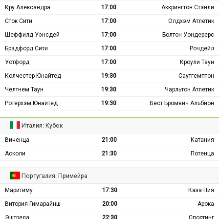
Кру Александра
17:00
Аккрингтон Стэнли
Сток Сити
17:00
Олдхэм Атлетик
Шеффилд Уэнсдей
17:00
Болтон Уондерерс
Брэдфорд Сити
17:00
Рочдейл
Уотфорд
17:00
Кроули Таун
Колчестер Юнайтед
19:30
Саутгемптон
Челтнем Таун
19:30
Чарльтон Атлетик
Ротерхэм Юнайтед
19:30
Вест Бромвич Альбион
Италия: Кубок
Виченца
21:00
Катания
Асколи
21:30
Потенца
Португалия: Примейра
Маритиму
17:30
Каза Пия
Витория Гимарайнш
20:00
Арока
Эштрела
22:30
Спортинг