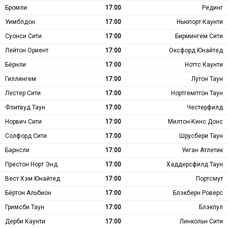
Бромли
17:00
Рединг
Уимблдон
17:00
Ньюпорт Каунти
Суонси Сити
17:00
Бирмингем Сити
Лейтон Ориент
17:00
Оксфорд Юнайтед
Бёрнли
17:00
Ноттс Каунти
Гиллингем
17:00
Лутон Таун
Лестер Сити
17:00
Нортгемптон Таун
Флитвуд Таун
17:00
Честерфилд
Норвич Сити
17:00
Милтон-Кинс Донс
Солфорд Сити
17:00
Шрусбери Таун
Барнсли
17:00
Уиган Атлетик
Престон Норт Энд
17:00
Хаддерсфилд Таун
Вест Хэм Юнайтед
17:00
Портсмут
Бёртон Альбион
17:00
Блэкберн Роверс
Гримсби Таун
17:00
Блэкпул
Дерби Каунти
17:00
Линкольн Сити