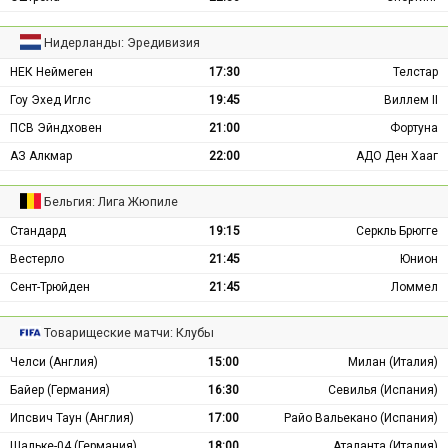
Нидерланды: Эредивизия
НЕК Неймеген
17:30
Телстар
Гоу Эхед Иглс
19:45
Виллем II
ПСВ Эйндховен
21:00
Фортуна
АЗ Алкмар
22:00
АДО Ден Хааг
Бельгия: Лига Жюпиле
Стандард
19:15
Серкль Брюгге
Вестерло
21:45
Юнион
Сент-Трюйден
21:45
Ломмел
Товарищеские матчи: Клубы
Челси (Англия)
15:00
Милан (Италия)
Байер (Германия)
16:30
Севилья (Испания)
Ипсвич Таун (Англия)
17:00
Райо Вальекано (Испания)
Шальке-04 (Германия)
18:00
Аталанта (Италия)