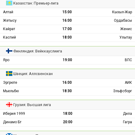
Казахстан: Премьер-лига
Алтай
15:00
Кызыл-Жар
Жетысу
16:00
Ордабасы
Кайрат
17:00
Женис
Каспий
18:00
Улытау
Финляндия: Вейккауслиига
Яро
19:00
ВПС
Швеция: Аллсвенскан
Эргрюте
16:00
АИК
Мьельбю
18:30
Эльфсборг
Грузия: Высшая лига
Иберия 1999
18:00
Дила
Динамо Бт
20:00
Гагра