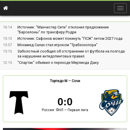
Togg
navig
16:14
Источник: "Манчестер Сити" отклонил предложение
"Барселоны" по трансферу Родри
15:13
Источник: Сафонов может покинуть "ПСЖ" летом 2027 года
15:57
Мохамед Салах стал игроком "Трабзонспора"
15:13
Заболотный сообщил об отстранении от футбола на полгода
за нарушение антидопинговых правил
12:15
"Спартак" объявил о переходе Мирлинда Даку
Торпедо М
—
Сочи
0
:
0
Россия: ФНЛ — Первая лига