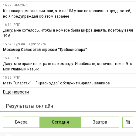
16:27
ЧМ-2026
Каннаваро: многие считали, что на ЧМ у нас не возникнет трудностей,
но я предупреждал об этом заранее
16:14
РПЛ
Даку: мне хотелось, чтобы в номере была цифра девять, поэтому взял
19-й
15:57
Турция — Суперлига
Мохамед Салах стал игроком "Трабзонспора"
15:46
РПЛ
Даку: мне нравится играть на команду. И забивать, конечно, тоже. Это
мой главный навык
15:35
РПЛ
Матч "Спартак" — "Краснодар" обслужит Кирилл Левников
Ещё новости
Результаты онлайн
Вчера
Сегодня
Завтра