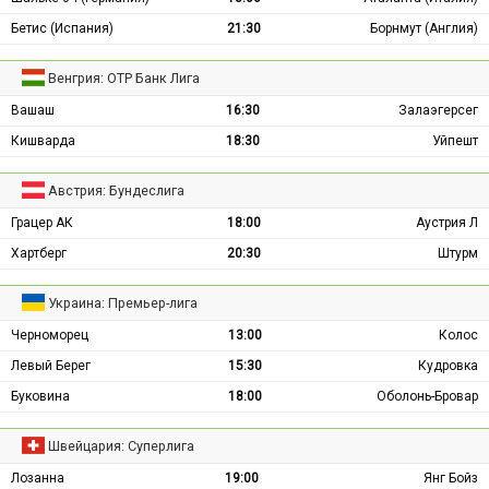
Бетис (Испания)
21:30
Борнмут (Англия)
Венгрия: ОТР Банк Лига
Вашаш
16:30
Залаэгерсег
Кишварда
18:30
Уйпешт
Австрия: Бундеслига
Грацер АК
18:00
Аустрия Л
Хартберг
20:30
Штурм
Украина: Премьер-лига
Черноморец
13:00
Колос
Левый Берег
15:30
Кудровка
Буковина
18:00
Оболонь-Бровар
Швейцария: Суперлига
Лозанна
19:00
Янг Бойз