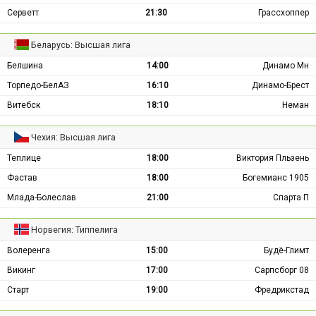
Серветт
21:30
Грассхоппер
Беларусь: Высшая лига
Белшина
14:00
Динамо Мн
Торпедо-БелАЗ
16:10
Динамо-Брест
Витебск
18:10
Неман
Чехия: Высшая лига
Теплице
18:00
Виктория Пльзень
Фастав
18:00
Богемианс 1905
Млада-Болеслав
21:00
Спарта П
Норвегия: Типпелига
Волеренга
15:00
Будё-Глимт
Викинг
17:00
Сарпсборг 08
Старт
19:00
Фредрикстад