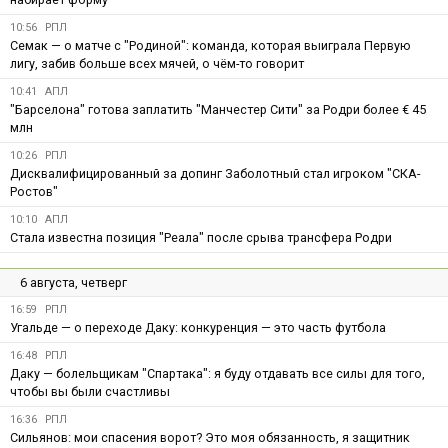
10:56
РПЛ
Семак — о матче с "Родиной": команда, которая выиграла Первую
лигу, забив больше всех мячей, о чём-то говорит
10:41
АПЛ
"Барселона" готова заплатить "Манчестер Сити" за Родри более € 45
млн
10:26
РПЛ
Дисквалифицированный за допинг Заболотный стал игроком "СКА-
Ростов"
10:10
АПЛ
Стала известна позиция "Реала" после срыва трансфера Родри
6 августа, четверг
16:59
РПЛ
Угальде — о переходе Даку: конкуренция — это часть футбола
16:48
РПЛ
Даку — болельщикам "Спартака": я буду отдавать все силы для того,
чтобы вы были счастливы
16:36
РПЛ
Сильянов: мои спасения ворот? Это моя обязанность, я защитник