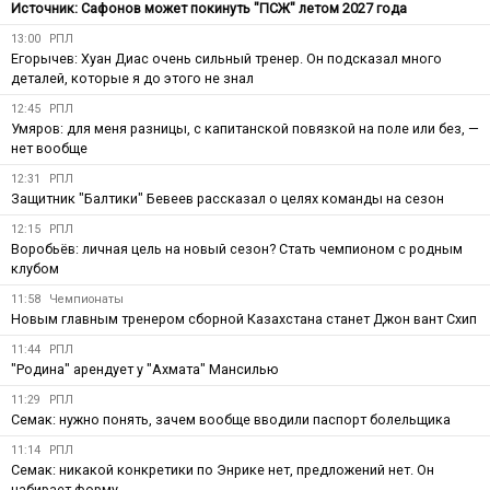
Источник: Сафонов может покинуть "ПСЖ" летом 2027 года
13:00
РПЛ
Егорычев: Хуан Диас очень сильный тренер. Он подсказал много
деталей, которые я до этого не знал
12:45
РПЛ
Умяров: для меня разницы, с капитанской повязкой на поле или без, —
нет вообще
12:31
РПЛ
Защитник "Балтики" Бевеев рассказал о целях команды на сезон
12:15
РПЛ
Воробьёв: личная цель на новый сезон? Стать чемпионом с родным
клубом
11:58
Чемпионаты
Новым главным тренером сборной Казахстана станет Джон вант Схип
11:44
РПЛ
"Родина" арендует у "Ахмата" Мансилью
11:29
РПЛ
Семак: нужно понять, зачем вообще вводили паспорт болельщика
11:14
РПЛ
Семак: никакой конкретики по Энрике нет, предложений нет. Он
набирает форму