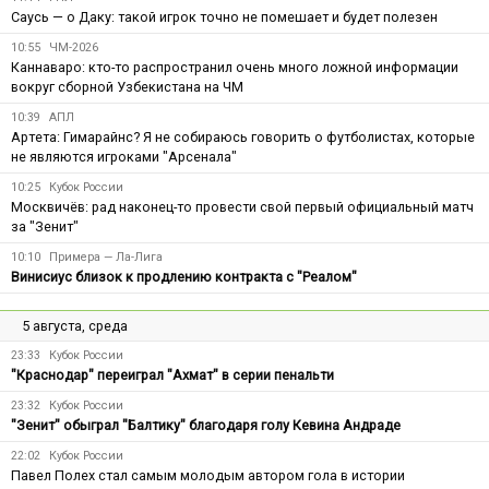
Саусь — о Даку: такой игрок точно не помешает и будет полезен
10:55
ЧМ-2026
Каннаваро: кто-то распространил очень много ложной информации
вокруг сборной Узбекистана на ЧМ
10:39
АПЛ
Артета: Гимарайнс? Я не собираюсь говорить о футболистах, которые
не являются игроками "Арсенала"
10:25
Кубок России
Москвичёв: рад наконец-то провести свой первый официальный матч
за "Зенит"
10:10
Примера — Ла-Лига
Винисиус близок к продлению контракта с "Реалом"
5 августа, среда
23:33
Кубок России
"Краснодар" переиграл "Ахмат" в серии пенальти
23:32
Кубок России
"Зенит" обыграл "Балтику" благодаря голу Кевина Андраде
22:02
Кубок России
Павел Полех стал самым молодым автором гола в истории