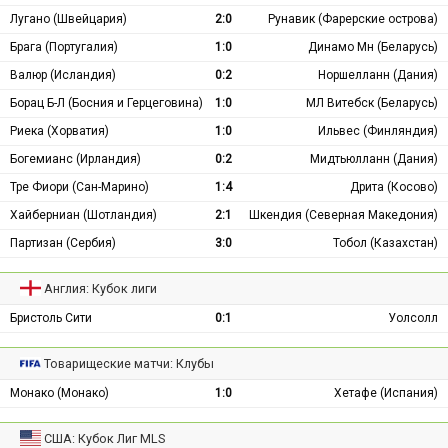
Лугано (Швейцария)
2:0
Рунавик (Фарерские острова)
Брага (Португалия)
1:0
Динамо Мн (Беларусь)
Валюр (Исландия)
0:2
Норшелланн (Дания)
Борац Б-Л (Босния и Герцеговина)
1:0
МЛ Витебск (Беларусь)
Риека (Хорватия)
1:0
Ильвес (Финляндия)
Богемианс (Ирландия)
0:2
Мидтьюлланн (Дания)
Тре Фиори (Сан-Марино)
1:4
Дрита (Косово)
Хайберниан (Шотландия)
2:1
Шкендия (Северная Македония)
Партизан (Сербия)
3:0
Тобол (Казахстан)
Англия: Кубок лиги
Бристоль Сити
0:1
Уолсолл
Товарищеские матчи: Клубы
Монако (Монако)
1:0
Хетафе (Испания)
США: Кубок Лиг MLS