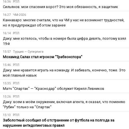
16:36
РПЛ
Сильянов: мои спасения ворот? Это моя обязанность, я защитник
16:27
ЧМ-2026
Каннаваро: многие считали, что на ЧМ у нас не возникнет трудностей,
но я предупреждал об этом заранее
16:14
РПЛ
Даку: мне хотелось, чтобы в номере была цифра девять, поэтому взял
19-й
15:57
Турция — Суперлига
Мохамед Салах стал игроком "Трабзонспора"
15:46
РПЛ
Даку: мне нравится играть на команду. И забивать, конечно, тоже. Это
мой главный навык
15:35
РПЛ
Матч "Спартак" — "Краснодар" обслужит Кирилл Левников
15:26
РПЛ
Даку: всем в моём окружении, включая агента, я сказал, что поменяю
"Рубин" только на "Спартак"
15:13
РПЛ
Заболотный сообщил об отстранении от футбола на полгода за
нарушение антидопинговых правил