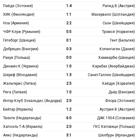
Пайде (Эстония)
1:4
Рапид В (Австрия)
ХИК (Финляндия)
1:1
Мазервелл (Шотландия)
Ноа (Армения)
2:2
Сьон (Швейцария)
ЧФР Клуж (Румыния)
0:5
Тромсё (Норвегия)
Гётеборг (Швеция)
0:1
Гент (Бельгия)
Дебрецен (Венгрия)
0:3
Копенгаген (Дания)
Ракув (Польша)
0:0
Хаммарбю (Швеция)
Динамо К (Украина)
1:0
Карабах (Азербайджан)
Шериф (Молдавия)
1:3
Санкт-Галлен (Швейцария)
Жальгирис (Литва)
2:5
Хайдук (Хорватия)
Рига (Латвия)
1:0
Дьёр (Венгрия)
Интер Клуб Эскальдес (Андорра)
2:0
Флора (Эстония)
Бейтар (Израиль)
1:2
Аустрия В (Австрия)
Твенте (Нидерланды)
6:0
ДАК 1904 (Словакия)
Хапоэль Т-А (Израиль)
2:0
ГКС Катовице (Польша)
Аякс (Нидерланды)
3:1
Шелбурн (Ирландия)