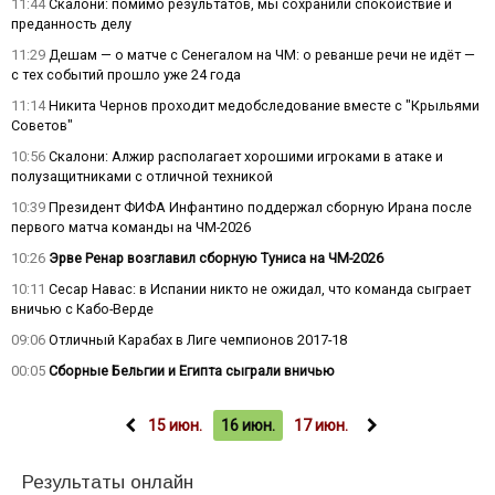
11:44
Скалони: помимо результатов, мы сохранили спокойствие и
преданность делу
11:29
Дешам — о матче с Сенегалом на ЧМ: о реванше речи не идёт —
с тех событий прошло уже 24 года
11:14
Никита Чернов проходит медобследование вместе с "Крыльями
Советов"
10:56
Скалони: Алжир располагает хорошими игроками в атаке и
полузащитниками с отличной техникой
10:39
Президент ФИФА Инфантино поддержал сборную Ирана после
первого матча команды на ЧМ-2026
10:26
Эрве Ренар возглавил сборную Туниса на ЧМ-2026
10:11
Сесар Навас: в Испании никто не ожидал, что команда сыграет
вничью с Кабо-Верде
09:06
Отличный Карабах в Лиге чемпионов 2017-18
00:05
Сборные Бельгии и Египта сыграли вничью
15 июн.
16 июн.
17 июн.
Результаты онлайн