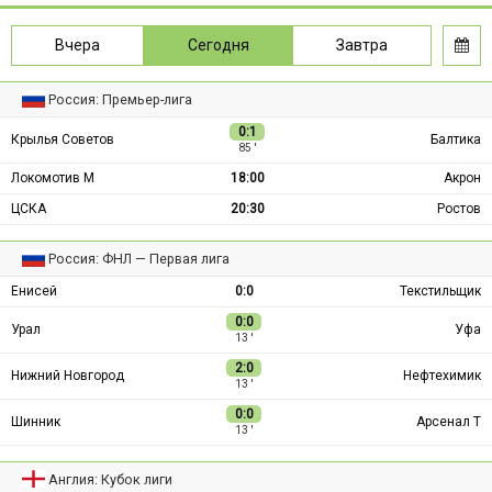
Вчера
Сегодня
Завтра
Россия: Премьер-лига
0:1
Крылья Советов
Балтика
85 ′
Локомотив М
18:00
Акрон
ЦСКА
20:30
Ростов
Россия: ФНЛ — Первая лига
Енисей
0:0
Текстильщик
0:0
Урал
Уфа
13 ′
2:0
Нижний Новгород
Нефтехимик
13 ′
0:0
Шинник
Арсенал Т
13 ′
Англия: Кубок лиги