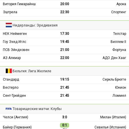
Витория Гимарайнш
20:00
Арока
Эштрела
22:30
Спортинг
Нидерланды: Эредивизия
НЕК Неймеген
17:30
Телстар
Гоу Эхед Иглс
19:45
Виллем II
ПСВ Эйндховен
21:00
Фортуна
АЗ Алкмар
22:00
АДО Ден Хааг
Бельгия: Лига Жюпиле
Стандард
19:15
Серкль Брюгге
Вестерло
21:45
Юнион
Сент-Трюйден
21:45
Ломмел
Товарищеские матчи: Клубы
Челси (Англия)
3:0
Милан (Италия)
0:1
Байер (Германия)
Севилья (Испания)