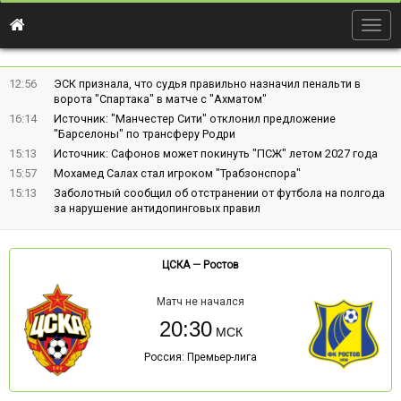
Togg
navig
12:56
ЭСК признала, что судья правильно назначил пенальти в
ворота "Спартака" в матче с "Ахматом"
16:14
Источник: "Манчестер Сити" отклонил предложение
"Барселоны" по трансферу Родри
15:13
Источник: Сафонов может покинуть "ПСЖ" летом 2027 года
15:57
Мохамед Салах стал игроком "Трабзонспора"
15:13
Заболотный сообщил об отстранении от футбола на полгода
за нарушение антидопинговых правил
ЦСКА
—
Ростов
Матч не начался
20:30
Россия: Премьер-лига