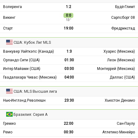
Волеренга
1:2
Будё-Глимт
0:0
Викинг
Сарпсборг 08
13 ′
Старт
19:00
Фредрикстад
США: Кубок Лиг MLS
Ванкувер Уайткэпс (Канада)
1:3
Хуарес (Мексика)
Орландо Сити (США)
01:30
Леон (Мексика)
Интер Майами (США)
03:00
Монтеррей (Мексика)
Гвадалахара Чивас (Мексика)
04:00
Даллас (США)
США: MLS Высшая лига
Нью-Инглэнд Революшн
23:30
Хьюстон Динамо
Бразилия: Серия А
Гремио
22:00
Сан-Паулу
Ремо
00:30
Атлетико Минейро