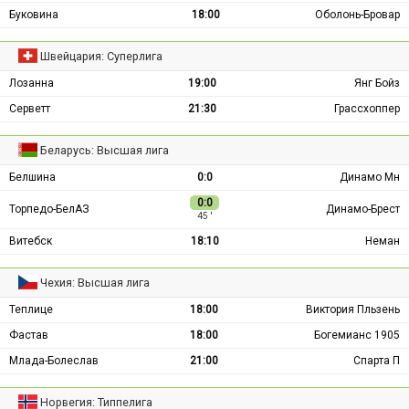
Буковина
18:00
Оболонь-Бровар
Швейцария: Суперлига
Лозанна
19:00
Янг Бойз
Серветт
21:30
Грассхоппер
Беларусь: Высшая лига
Белшина
0:0
Динамо Мн
0:0
Торпедо-БелАЗ
Динамо-Брест
45 ′
Витебск
18:10
Неман
Чехия: Высшая лига
Теплице
18:00
Виктория Пльзень
Фастав
18:00
Богемианс 1905
Млада-Болеслав
21:00
Спарта П
Норвегия: Типпелига