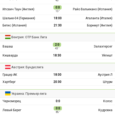
43 ′
0:0
Ипсвич Таун (Англия)
Райо Вальекано (Испания)
13 ′
Шальке-04 (Германия)
18:00
Аталанта (Италия)
Бетис (Испания)
21:30
Борнмут (Англия)
Венгрия: ОТР Банк Лига
2:0
Вашаш
Залаэгерсег
43 ′
Кишварда
18:30
Уйпешт
Австрия: Бундеслига
Грацер АК
18:00
Аустрия Л
Хартберг
20:30
Штурм
Украина: Премьер-лига
Черноморец
0:0
Колос
0:0
Левый Берег
Кудровка
85 ′