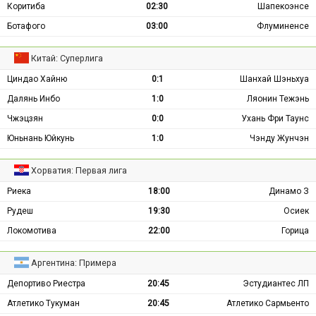
Коритиба
02:30
Шапекоэнсе
Ботафого
03:00
Флуминенсе
Китай: Суперлига
Циндао Хайню
0:1
Шанхай Шэньхуа
Далянь Инбо
1:0
Ляонин Тежэнь
Чжэцзян
0:0
Ухань Фри Таунс
Юньнань Юйкунь
1:0
Чэнду Жунчэн
Хорватия: Первая лига
Риека
18:00
Динамо З
Рудеш
19:30
Осиек
Локомотива
22:00
Горица
Аргентина: Примера
Депортиво Риестра
20:45
Эстудиантес ЛП
Атлетико Тукуман
20:45
Атлетико Сармьенто