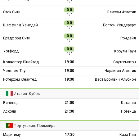
13 ′
0:0
Сток Сити
Олдхэм Атлетик
13 ′
0:0
Шеффилд Уэнсдей
Болтон Уондерерс
13 ′
0:0
Брэдфорд Сити
Рочдейл
13 ′
0:0
Уотфорд
Кроули Таун
13 ′
Колчестер Юнайтед
19:30
Саутгемптон
Челтнем Таун
19:30
Чарльтон Атлетик
Ротерхэм Юнайтед
19:30
Вест Бромвич Альбион
Италия: Кубок
Виченца
21:00
Катания
Асколи
21:30
Потенца
Португалия: Примейра
Маритиму
17:30
Каза Пия