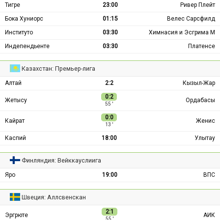
Тигре
23:00
Ривер Плейт
Бока Хуниорс
01:15
Велес Сарсфилд
Институто
03:30
Химнасия и Эсгрима М
Индепендьенте
03:30
Платенсе
Казахстан: Премьер-лига
Алтай
2:2
Кызыл-Жар
0:2
Жетысу
Ордабасы
55 ′
0:0
Кайрат
Женис
13 ′
Каспий
18:00
Улытау
Финляндия: Вейккауслиига
Яро
19:00
ВПС
Швеция: Аллсвенскан
2:1
Эргрюте
АИК
55 ′