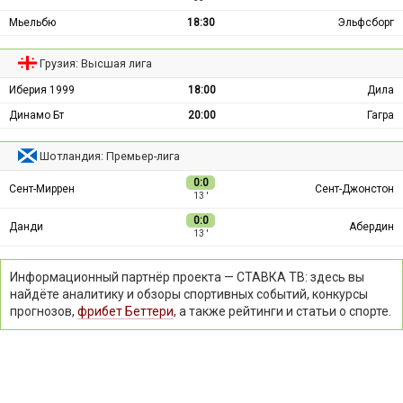
Мьельбю
18:30
Эльфсборг
Грузия: Высшая лига
Иберия 1999
18:00
Дила
Динамо Бт
20:00
Гагра
Шотландия: Премьер-лига
0:0
Сент-Миррен
Сент-Джонстон
13 ′
0:0
Данди
Абердин
13 ′
Информационный партнёр проекта — СТАВКА ТВ: здесь вы
найдёте аналитику и обзоры спортивных событий, конкурсы
прогнозов,
фрибет Беттери
, а также рейтинги и статьи о спорте.