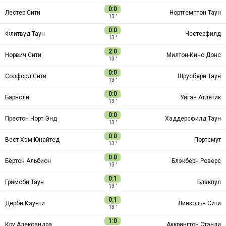
0:0
Лестер Сити
Нортгемптон Таун
13 ′
0:0
Флитвуд Таун
Честерфилд
13 ′
2:0
Норвич Сити
Милтон-Кинс Донс
13 ′
0:0
Солфорд Сити
Шрусбери Таун
13 ′
0:0
Барнсли
Уиган Атлетик
13 ′
0:0
Престон Норт Энд
Хаддерсфилд Таун
13 ′
0:0
Вест Хэм Юнайтед
Портсмут
13 ′
0:0
Бёртон Альбион
Блэкберн Роверс
13 ′
0:1
Гримсби Таун
Блэкпул
13 ′
0:1
Дерби Каунти
Линкольн Сити
13 ′
1:0
Кру Александра
Аккрингтон Стэнли