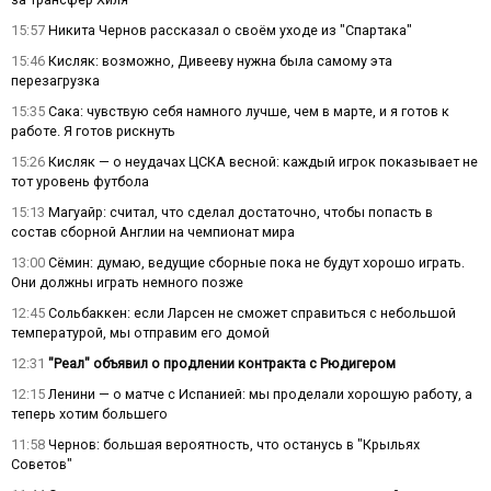
15:57
Никита Чернов рассказал о своём уходе из "Спартака"
15:46
Кисляк: возможно, Дивееву нужна была самому эта
перезагрузка
15:35
Сака: чувствую себя намного лучше, чем в марте, и я готов к
работе. Я готов рискнуть
15:26
Кисляк — о неудачах ЦСКА весной: каждый игрок показывает не
тот уровень футбола
15:13
Магуайр: считал, что сделал достаточно, чтобы попасть в
состав сборной Англии на чемпионат мира
13:00
Сёмин: думаю, ведущие сборные пока не будут хорошо играть.
Они должны играть немного позже
12:45
Сольбаккен: если Ларсен не сможет справиться с небольшой
температурой, мы отправим его домой
12:31
"Реал" объявил о продлении контракта с Рюдигером
12:15
Ленини — о матче с Испанией: мы проделали хорошую работу, а
теперь хотим большего
11:58
Чернов: большая вероятность, что останусь в "Крыльях
Советов"