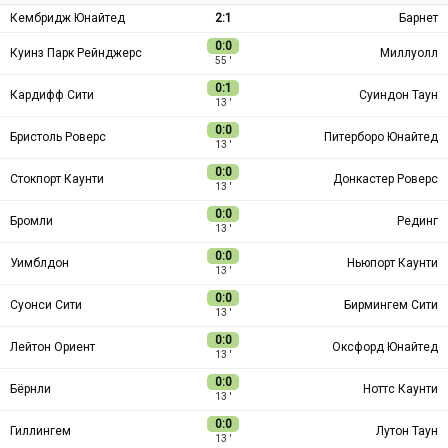
Кембридж Юнайтед
2:1
Барнет
0:0
Куинз Парк Рейнджерс
Миллуолл
55 ′
0:1
Кардифф Сити
Суиндон Таун
13 ′
0:0
Бристоль Роверс
Питерборо Юнайтед
13 ′
0:0
Стокпорт Каунти
Донкастер Роверс
13 ′
0:0
Бромли
Рединг
13 ′
0:0
Уимблдон
Ньюпорт Каунти
13 ′
0:0
Суонси Сити
Бирмингем Сити
13 ′
0:0
Лейтон Ориент
Оксфорд Юнайтед
13 ′
0:0
Бёрнли
Ноттс Каунти
13 ′
0:0
Гиллингем
Лутон Таун
13 ′